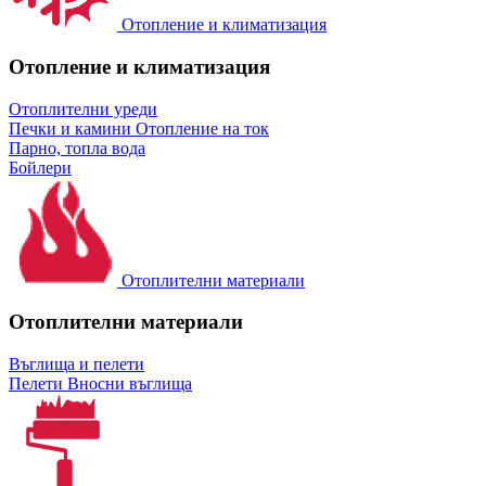
Отопление и климатизация
Отопление и климатизация
Отоплителни уреди
Печки и камини
Отопление на ток
Парно, топла вода
Бойлери
Отоплителни материали
Отоплителни материали
Въглища и пелети
Пелети
Вносни въглища