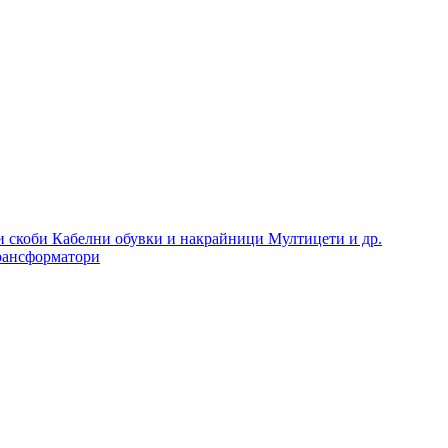
и скоби
Кабелни обувки и накрайници
Мултицети и др.
рансформатори