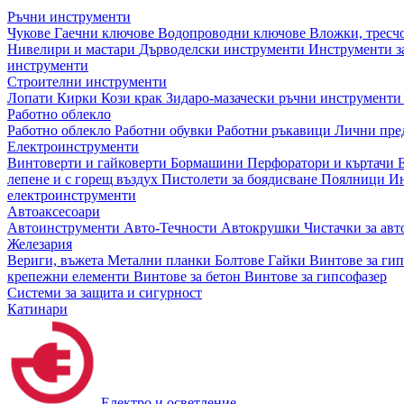
Ръчни инструменти
Чукове
Гаечни ключове
Водопроводни ключове
Вложки, тресч
Нивелири и мастари
Дърводелски инструменти
Инструменти за
инструменти
Строителни инструменти
Лопати
Кирки
Кози крак
Зидаро-мазачески ръчни инструмент
Работно облекло
Работно облекло
Работни обувки
Работни ръкавици
Лични пре
Електроинструменти
Винтоверти и гайковерти
Бормашини
Перфоратори и къртачи
лепене и с горещ въздух
Пистолети за боядисване
Поялници
Ин
електроинструменти
Автоаксесоари
Автоинструменти
Авто-Течности
Автокрушки
Чистачки за ав
Железария
Вериги, въжета
Метални планки
Болтове
Гайки
Винтове за ги
крепежни елементи
Винтове за бетон
Винтове за гипсофазер
Системи за защита и сигурност
Катинари
Електро и осветление