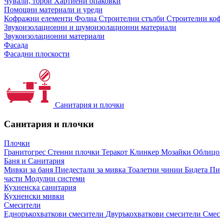
Чували, торби
Хартиени опаковки
Помощни материали и уреди
Кофражни елементи
Фолиа
Строителни стълби
Строителни коф
Звукоизолационни и шумоизолационни материали
Звукоизолационни материали
Фасада
Фасадни плоскости
Санитария и плочки
Санитария и плочки
Плочки
Гранитогрес
Стенни плочки
Теракот
Клинкер
Мозайки
Облиц
Баня и Санитария
Мивки за баня
Пиедестали за мивка
Тоалетни чинии
Бидета
Пи
части
Модулни системи
Кухненска санитария
Кухненски мивки
Смесители
Едноръкохваткови смесители
Двуръкохваткови смесители
Смес