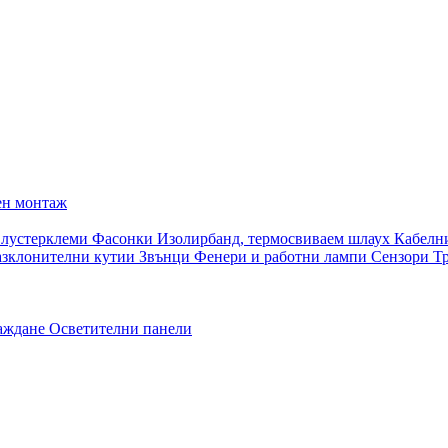
ен монтаж
 лустерклеми
Фасонки
Изолирбанд, термосвиваем шлаух
Кабелн
азклонителни кутии
Звънци
Фенери и работни лампи
Сензори
Т
раждане
Осветителни панели