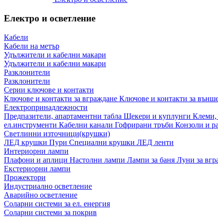
Електро и осветление
Кабели
Кабели на метър
Удължители и кабелни макари
Удължители и кабелни макари
Разклонители
Разклонители
Серии ключове и контакти
Ключове и контакти за вграждане
Ключове и контакти за външ
Електропринадлежности
Предпазители, апартаментни табла
Щекери и куплунги
Клеми,
ел.инструменти
Кабелни канали
Гофрирани тръби
Конзоли и р
Светлинни източници(крушки)
ЛЕД крушки
Пури
Специални крушки
ЛЕД ленти
Интериорни лампи
Плафони и аплици
Настолни лампи
Лампи за баня
Луни за вг
Екстериорни лампи
Прожектори
Индустриално осветление
Аварийно осветление
Соларни системи за ел. енергия
Соларни системи за покрив