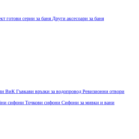
кт готови серии за баня
Други аксесоари за баня
ли ВиК
Гъвкави връзки за водопровод
Ревизионни отвори
йни сифони
Точкови сифони
Сифони за мивки и вани