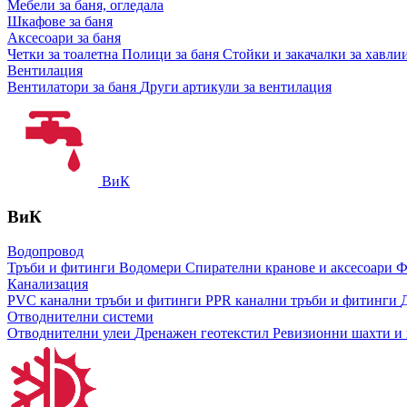
Мебели за баня, огледала
Шкафове за баня
Аксесоари за баня
Четки за тоалетна
Полици за баня
Стойки и закачалки за хавли
Вентилация
Вентилатори за баня
Други артикули за вентилация
ВиК
ВиК
Водопровод
Тръби и фитинги
Водомери
Спирателни кранове и аксесоари
Ф
Канализация
PVC канални тръби и фитинги
PPR канални тръби и фитинги
Отводнителни системи
Отводнителни улеи
Дренажен геотекстил
Ревизионни шахти и