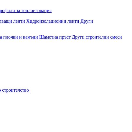
рофили за топлоизолация
епващи ленти
Хидроизолационни ленти
Други
за плочки и камъни
Шамотна пръст
Други строителни смеси
о строителство