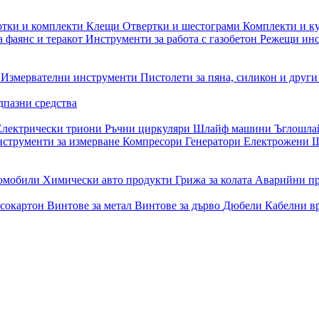
отки и комплекти
Клещи
Отвертки и шестограми
Комплекти и к
 фаянс и теракот
Инструменти за работа с газобетон
Режещи ин
и
Измервателни инструменти
Пистолети за пяна, силикон и друг
дпазни средства
Електрически триони
Ръчни циркуляри
Шлайф машини
Ъглошл
струменти за измерване
Компресори
Генератори
Електрожени
Ш
томобили
Химически авто продукти
Грижа за колата
Аварийни п
псокартон
Винтове за метал
Винтове за дърво
Дюбели
Кабелни в