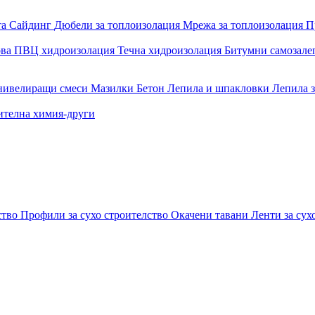
та
Сайдинг
Дюбели за топлоизолация
Мрежа за топлоизолация
П
ова
ПВЦ хидроизолация
Течна хидроизолация
Битумни самозал
 нивелиращи смеси
Мазилки
Бетон
Лепила и шпакловки
Лепила 
ителна химия-други
ство
Профили за сухо строителство
Окачени тавани
Ленти за сух