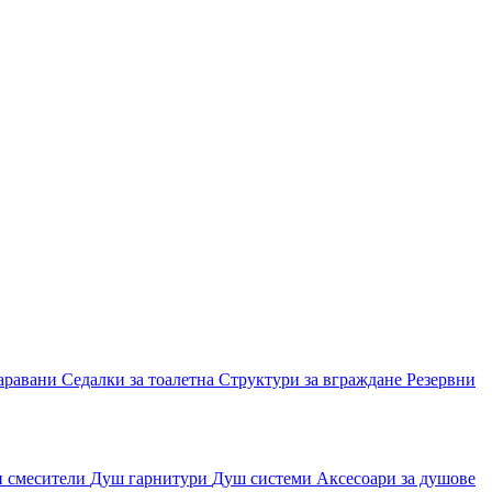
аравани
Седалки за тоалетна
Структури за вграждане
Резервни
и смесители
Душ гарнитури
Душ системи
Аксесоари за душове