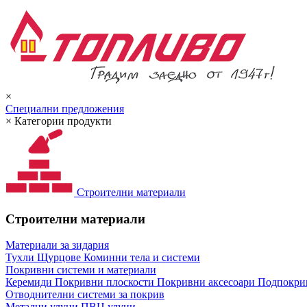
×
Специални предложения
×
Категории продукти
Строителни материали
Строителни материали
Материали за зидария
Тухли
Щурцове
Коминни тела и системи
Покривни системи и материали
Керемиди
Покривни плоскости
Покривни аксесоари
Подпокрив
Отводнителни системи за покрив
Метални улуци
ПВЦ улуци