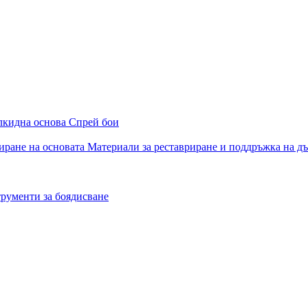
алкидна основа
Спрей бои
иране на основата
Материали за реставриране и поддръжка на д
рументи за боядисване