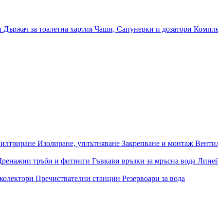
и
Държач за тоалетна хартия
Чаши, Сапунерки и дозатори
Компле
илтриране
Изолиране, уплътняване
Закрепване и монтаж
Венти
Дренажни тръби и фитинги
Гъвкави връзки за мръсна вода
Лине
 колектори
Пречиствателни станции
Резервоари за вода