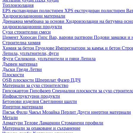
Топлоизолация
EPS експандиран полистирен
XPS екструдиран полистирен
Ва
Хидроизолационни материали
Дренажна мембрана за основи
Хидроизолации на битумна осн
хидроизолационни продукти
Сухи строителни смеси
Цимент
Хоросан
Гипс
Вар, варови разтвори
Подови замазки и
Строителна химия
Химия за бетон
Грундове
Импрегнатори за камък и бетон
Стро
Лепила, уплътнители, фуги
Фуги
Силикони, уплътнители и пяни
Лепила
Дървен материал
Дъски
Греди
Летви
Плоскости
OSB плоскости
Шперплат
Фазер
ПДЧ
Материали за сухо строителство
Гипсокартон
Гипсфазер
Специални плоскости за сухо строител
Инфраструктурни продукти
Бетонови изделия
Светлинни шахти
Инертни материали
Пясък
Филц
Чакъл
Мозайкa
Перлит
Други инертни материали
Метали
Арматури
Телове
Ламарини
Стоманени профили
Материали за опаковане и съхранение