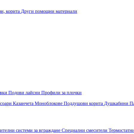
и, корита
Други помощни материали
овки
Подови лайсни
Профили за плочки
соари
Казанчета
Моноблокове
Поддушови корита
Душкабини
П
ителни системи за вграждане
Специални смесители
Термостатн