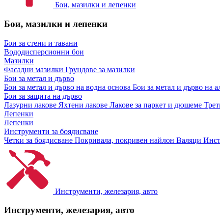
Бои, мазилки и лепенки
Бои, мазилки и лепенки
Бои за стени и тавани
Вододисперсионни бои
Мазилки
Фасадни мазилки
Грундове за мазилки
Бои за метал и дърво
Бои за метал и дърво на водна основа
Бои за метал и дърво на 
Бои за защита на дърво
Лазурни лакове
Яхтени лакове
Лакове за паркет и дюшеме
Трет
Лепенки
Лепенки
Инструменти за боядисване
Четки за боядисване
Покривала, покривен найлон
Валяци
Инст
Инструменти, железария, авто
Инструменти, железария, авто