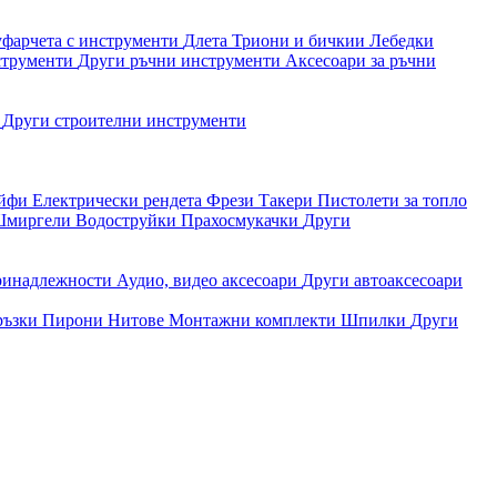
уфарчета с инструменти
Длета
Триони и бичкии
Лебедки
струменти
Други ръчни инструменти
Аксесоари за ръчни
и
Други строителни инструменти
айфи
Електрически рендета
Фрези
Такери
Пистолети за топло
миргели
Водоструйки
Прахосмукачки
Други
ринадлежности
Аудио, видео аксесоари
Други автоаксесоари
ръзки
Пирони
Нитове
Монтажни комплекти
Шпилки
Други