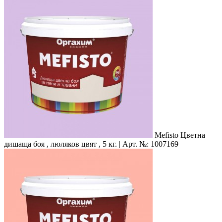
Mefisto
Цветна
дишаща боя , люляков цвят , 5 кг. | Арт. №: 1007169