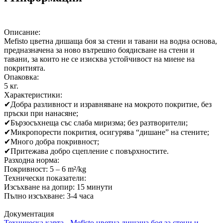
Описание:
Mefisto цветна дишаща боя за стени и тавани на водна основа,
предназначена за ново вътрешно боядисване на стени и
тавани, за които не се изисква устойчивост на миене на
покритията.
Опаковка:
5 кг.
Характеристики:
✔
Добра разливност и изравняване на мокрото покритие, без
пръски при нанасяне;
✔
Бързосъхнеща със слаба миризма; без разтворители;
✔
Микропорести покрития, осигурява “дишане” на стените;
✔
Много добра покривност;
✔
Притежава добро сцепление с повърхностите.
Разходна норма:
Покривност: 5 – 6 m²/kg
Технически показатели:
Изсъхване на допир: 15 минути
Пълно изсъхване: 3-4 часа
Документация
Техническа карта - Mefisto цветна дишаща боя за стени и