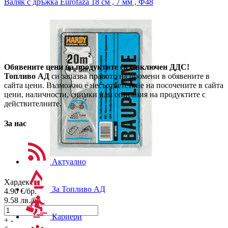
Валяк с дръжка
Eurofaza 18 см , 7 мм , Ф48
Обявените цени на продуктите са с включен ДДС!
Топливо АД
си запазва правото на промени в обявените в
сайта цени. Възможно е несъответствие на посочените в сайта
цени, наличности, снимки или описания на продуктите с
действителните.
За нас
Актуално
Хардекс
За Топливо АД
4.90
€/бр.
9.58
лв./бр.
Кариери
+
-