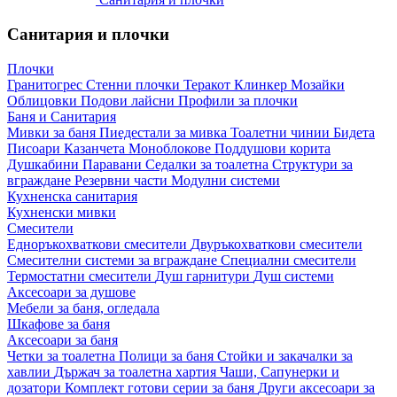
Санитария и плочки
Плочки
Гранитогрес
Стенни плочки
Теракот
Клинкер
Мозайки
Облицовки
Подови лайсни
Профили за плочки
Баня и Санитария
Мивки за баня
Пиедестали за мивка
Тоалетни чинии
Бидета
Писоари
Казанчета
Моноблокове
Поддушови корита
Душкабини
Паравани
Седалки за тоалетна
Структури за
вграждане
Резервни части
Модулни системи
Кухненска санитария
Кухненски мивки
Смесители
Едноръкохваткови смесители
Двуръкохваткови смесители
Смесителни системи за вграждане
Специални смесители
Термостатни смесители
Душ гарнитури
Душ системи
Аксесоари за душове
Мебели за баня, огледала
Шкафове за баня
Аксесоари за баня
Четки за тоалетна
Полици за баня
Стойки и закачалки за
хавлии
Държач за тоалетна хартия
Чаши, Сапунерки и
дозатори
Комплект готови серии за баня
Други аксесоари за