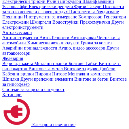
Електрически триони
Ръчни циркуляри
Шлайф машини
Ъглошлайфи
Електрически рендета
Фрези
Такери
Пистолети
за топло лепене и с горещ въздух
Пистолети за боядисване
Поялници
Инструменти за измерване
Компресори
Генератори
Електрожени
Шмиргели
Водоструйки
Прахосмукачки
Други
електроинструменти
Автоаксесоари
Автоинструменти
Авто-Течности
Автокрушки
Чистачки за
автомобили
Химически авто продукти
Грижа за колата
Аварийни принадлежности
Аудио, видео аксесоари
Други
автоаксесоари
Железария
Вериги, въжета
Метални планки
Болтове
Гайки
Винтове за
гипсокартон
Винтове за метал
Винтове за дърво
Дюбели
Кабелни връзки
Пирони
Нитове
Монтажни комплекти
Шпилки
Други крепежни елементи
Винтове за бетон
Винтове
за гипсофазер
Системи за защита и сигурност
Катинари
Електро и осветление