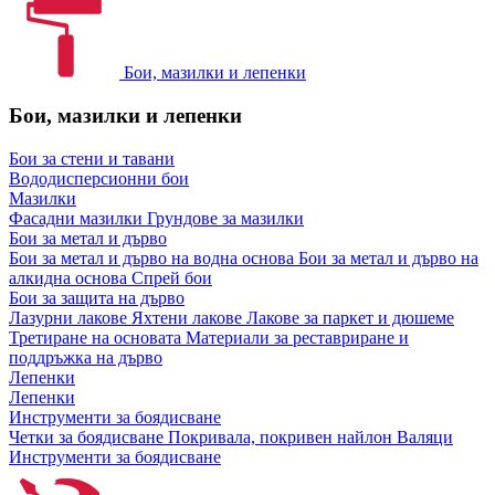
Бои, мазилки и лепенки
Бои, мазилки и лепенки
Бои за стени и тавани
Вододисперсионни бои
Мазилки
Фасадни мазилки
Грундове за мазилки
Бои за метал и дърво
Бои за метал и дърво на водна основа
Бои за метал и дърво на
алкидна основа
Спрей бои
Бои за защита на дърво
Лазурни лакове
Яхтени лакове
Лакове за паркет и дюшеме
Третиране на основата
Материали за реставриране и
поддръжка на дърво
Лепенки
Лепенки
Инструменти за боядисване
Четки за боядисване
Покривала, покривен найлон
Валяци
Инструменти за боядисване