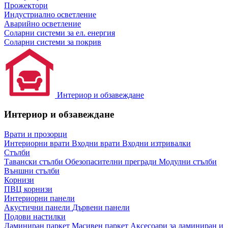
Прожектори
Индустриално осветление
Аварийно осветление
Соларни системи за ел. енергия
Соларни системи за покрив
Интериор и обзавеждане
Интериор и обзавеждане
Врати и прозорци
Интериорни врати
Входни врати
Входни изтривалки
Стълби
Тавански стълби
Обезопасителни прегради
Модулни стълби
Външни стълби
Корнизи
ПВЦ корнизи
Интериорни панели
Акустични панели
Дървени панели
Подови настилки
Ламиниран паркет
Масивен паркет
Аксесоари за ламиниран и