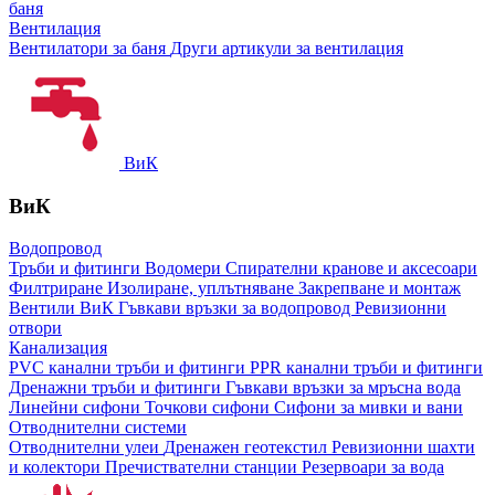
баня
Вентилация
Вентилатори за баня
Други артикули за вентилация
ВиК
ВиК
Водопровод
Тръби и фитинги
Водомери
Спирателни кранове и аксесоари
Филтриране
Изолиране, уплътняване
Закрепване и монтаж
Вентили ВиК
Гъвкави връзки за водопровод
Ревизионни
отвори
Канализация
PVC канални тръби и фитинги
PPR канални тръби и фитинги
Дренажни тръби и фитинги
Гъвкави връзки за мръсна вода
Линейни сифони
Точкови сифони
Сифони за мивки и вани
Отводнителни системи
Отводнителни улеи
Дренажен геотекстил
Ревизионни шахти
и колектори
Пречиствателни станции
Резервоари за вода