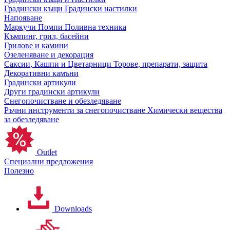
Градински къщи
Градински настилки
Напояване
Маркучи
Помпи
Поливна техника
Къмпинг, грил, басейни
Грилове и камини
Озеленяване и декорация
Саксии, Кашпи и Цветарници
Торове, препарати, защита
Декоративни камъни
Градински артикули
Други градински артикули
Снегопочистване и обезледяване
Ръчни инструменти за снегопочистване
Химически вещества
за обезледяване
Outlet
Специални предложения
Полезно
Downloads