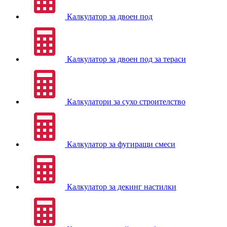
Калкулатор за двоен под
Калкулатор за двоен под за тераси
Калкулатори за сухо строителство
Калкулатор за фугиращи смеси
Калкулатор за декинг настилки