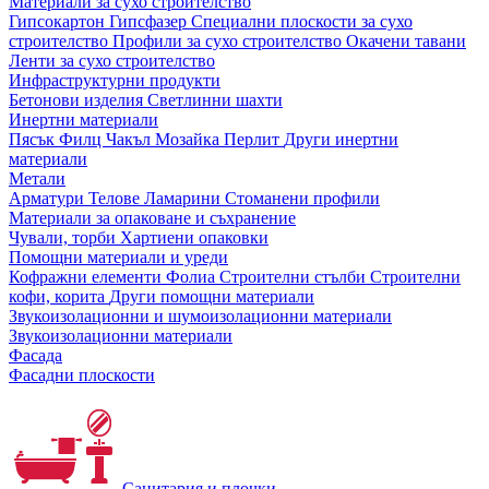
Материали за сухо строителство
Гипсокартон
Гипсфазер
Специални плоскости за сухо
строителство
Профили за сухо строителство
Окачени тавани
Ленти за сухо строителство
Инфраструктурни продукти
Бетонови изделия
Светлинни шахти
Инертни материали
Пясък
Филц
Чакъл
Мозайкa
Перлит
Други инертни
материали
Метали
Арматури
Телове
Ламарини
Стоманени профили
Материали за опаковане и съхранение
Чували, торби
Хартиени опаковки
Помощни материали и уреди
Кофражни елементи
Фолиа
Строителни стълби
Строителни
кофи, корита
Други помощни материали
Звукоизолационни и шумоизолационни материали
Звукоизолационни материали
Фасада
Фасадни плоскости
Санитария и плочки