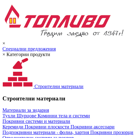
×
Специални предложения
×
Категории продукти
Строителни материали
Строителни материали
Материали за зидария
Тухли
Щурцове
Коминни тела и системи
Покривни системи и материали
Керемиди
Покривни плоскости
Покривни аксесоари
Подпокривни материали - фолиа, хартия
Покривни прозорци
Отводнителни системи за покрив