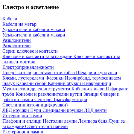
Електро и осветление
Кабели
Кабели на метър
Удължители и кабелни макари
Удължители и кабелни макари
Разклонители
Разклонители
Серии ключове и контакти
Ключове и контакти за вграждане
Ключове и контакти за
външен монтаж
Електропринадлежности
Предпазители, апартаментни табла
Щекери и куплунги
Клеми, лустерклеми
Фасонки
Изолирбанд, термосвиваем
шлаух
Кабелни скоби
Кабелни обувки и накрайници
Мултицети и др. ел.инструменти
Кабелни канали
Гофрирани
тръби
Конзоли и разклонителни кутии
Звънци
Фенери и
работни лампи
Сензори
Трансформатори
Светлинни източници(крушки)
ЛЕД крушки
Пури
Специални крушки
ЛЕД ленти
Интериорни лампи
Плафони и аплици
Настолни лампи
Лампи за баня
Луни за
вграждане
Осветителни панели
Екстериорни лампи