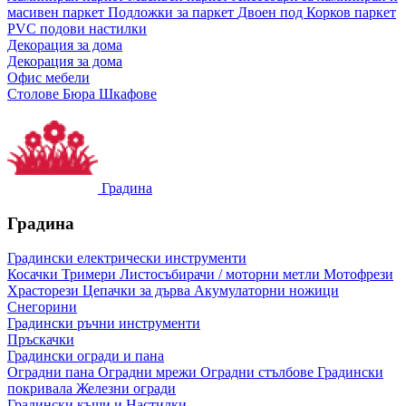
масивен паркет
Подложки за паркет
Двоен под
Корков паркет
PVC подови настилки
Декорация за дома
Декорация за дома
Офис мебели
Столове
Бюра
Шкафове
Градина
Градина
Градински електрически инструменти
Косачки
Тримери
Листосъбирачи / моторни метли
Мотофрези
Храсторези
Цепачки за дърва
Акумулаторни ножици
Снегорини
Градински ръчни инструменти
Пръскачки
Градински огради и пана
Оградни пана
Оградни мрежи
Оградни стълбове
Градински
покривала
Железни огради
Градински къщи и Настилки