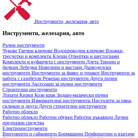
Инструменти, железария, авто
Инструменти, железария, авто
Ръчни инструменти
Чукове
Гаечни ключове
Водопроводни ключове
Вложки,
тресчотки и комплекти
Клещи
Отвертки и шестограми
Комплекти и куфарчета с инструменти
Длета
Триони и
бичкии
Лебедки
Нивелири и мастари
Дърводелски
инструменти
Инструменти за фаянс и теракот
Инструменти за
работа с газобетон
Режещи инструменти
Други ръчни
инструменти
Аксесоари за ръчни инструменти
Строителни инструменти
Лопати
Кирки
Кози крак
Зидаро-мазачески ръчни
инструменти
Измервателни инструменти
Пистолети за пяна,
силикон и други
Други строителни инструменти
Работно облекло
Работно облекло
Работни обувки
Работни ръкавици
Лични
предпазни средства
Електроинструменти
Винтоверти и гайковерти
Бормашини
Перфоратори и къртачи