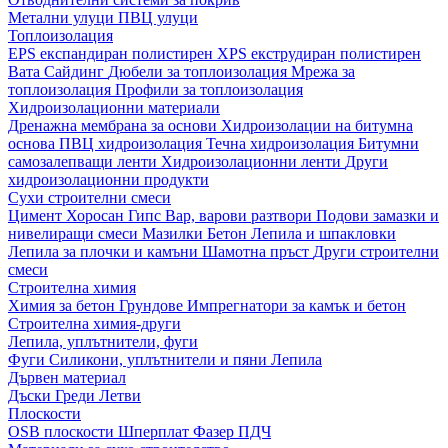
Метални улуци
ПВЦ улуци
Топлоизолация
EPS експандиран полистирен
XPS екструдиран полистирен
Вата
Сайдинг
Дюбели за топлоизолация
Мрежа за
топлоизолация
Профили за топлоизолация
Хидроизолационни материали
Дренажна мембрана за основи
Хидроизолации на битумна
основа
ПВЦ хидроизолация
Течна хидроизолация
Битумни
самозалепващи ленти
Хидроизолационни ленти
Други
хидроизолационни продукти
Сухи строителни смеси
Цимент
Хоросан
Гипс
Вар, варови разтвори
Подови замазки и
нивелиращи смеси
Мазилки
Бетон
Лепила и шпакловки
Лепила за плочки и камъни
Шамотна пръст
Други строителни
смеси
Строителна химия
Химия за бетон
Грундове
Импрегнатори за камък и бетон
Строителна химия-други
Лепила, уплътнители, фуги
Фуги
Силикони, уплътнители и пяни
Лепила
Дървен материал
Дъски
Греди
Летви
Плоскости
OSB плоскости
Шперплат
Фазер
ПДЧ