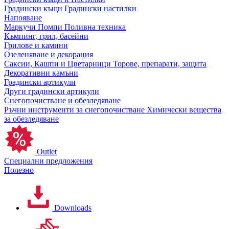
Градински къщи
Градински настилки
Напояване
Маркучи
Помпи
Поливна техника
Къмпинг, грил, басейни
Грилове и камини
Озеленяване и декорация
Саксии, Кашпи и Цветарници
Торове, препарати, защита
Декоративни камъни
Градински артикули
Други градински артикули
Снегопочистване и обезледяване
Ръчни инструменти за снегопочистване
Химически вещества
за обезледяване
Outlet
Специални предложения
Полезно
Downloads