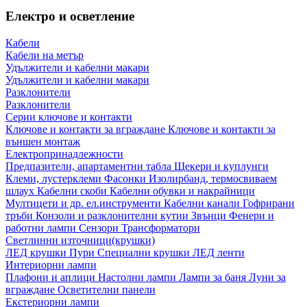
Електро и осветление
Кабели
Кабели на метър
Удължители и кабелни макари
Удължители и кабелни макари
Разклонители
Разклонители
Серии ключове и контакти
Ключове и контакти за вграждане
Ключове и контакти за
външен монтаж
Електропринадлежности
Предпазители, апартаментни табла
Щекери и куплунги
Клеми, лустерклеми
Фасонки
Изолирбанд, термосвиваем
шлаух
Кабелни скоби
Кабелни обувки и накрайници
Мултицети и др. ел.инструменти
Кабелни канали
Гофрирани
тръби
Конзоли и разклонителни кутии
Звънци
Фенери и
работни лампи
Сензори
Трансформатори
Светлинни източници(крушки)
ЛЕД крушки
Пури
Специални крушки
ЛЕД ленти
Интериорни лампи
Плафони и аплици
Настолни лампи
Лампи за баня
Луни за
вграждане
Осветителни панели
Екстериорни лампи