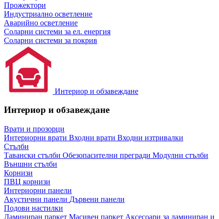
Прожектори
Индустриално осветление
Аварийно осветление
Соларни системи за ел. енергия
Соларни системи за покрив
Интериор и обзавеждане
Интериор и обзавеждане
Врати и прозорци
Интериорни врати
Входни врати
Входни изтривалки
Стълби
Тавански стълби
Обезопасителни прегради
Модулни стълби
Външни стълби
Корнизи
ПВЦ корнизи
Интериорни панели
Акустични панели
Дървени панели
Подови настилки
Ламиниран паркет
Масивен паркет
Аксесоари за ламиниран и