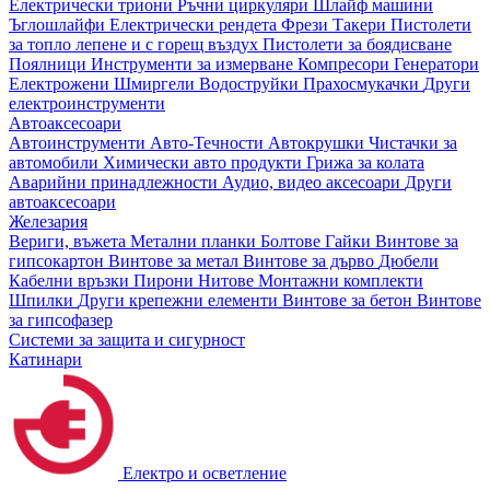
Електрически триони
Ръчни циркуляри
Шлайф машини
Ъглошлайфи
Електрически рендета
Фрези
Такери
Пистолети
за топло лепене и с горещ въздух
Пистолети за боядисване
Поялници
Инструменти за измерване
Компресори
Генератори
Електрожени
Шмиргели
Водоструйки
Прахосмукачки
Други
електроинструменти
Автоаксесоари
Автоинструменти
Авто-Течности
Автокрушки
Чистачки за
автомобили
Химически авто продукти
Грижа за колата
Аварийни принадлежности
Аудио, видео аксесоари
Други
автоаксесоари
Железария
Вериги, въжета
Метални планки
Болтове
Гайки
Винтове за
гипсокартон
Винтове за метал
Винтове за дърво
Дюбели
Кабелни връзки
Пирони
Нитове
Монтажни комплекти
Шпилки
Други крепежни елементи
Винтове за бетон
Винтове
за гипсофазер
Системи за защита и сигурност
Катинари
Електро и осветление