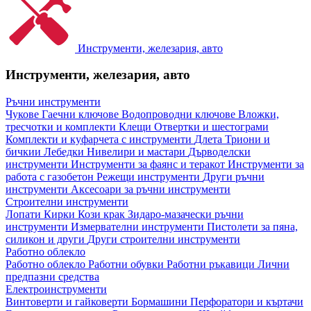
Инструменти, железария, авто
Инструменти, железария, авто
Ръчни инструменти
Чукове
Гаечни ключове
Водопроводни ключове
Вложки,
тресчотки и комплекти
Клещи
Отвертки и шестограми
Комплекти и куфарчета с инструменти
Длета
Триони и
бичкии
Лебедки
Нивелири и мастари
Дърводелски
инструменти
Инструменти за фаянс и теракот
Инструменти за
работа с газобетон
Режещи инструменти
Други ръчни
инструменти
Аксесоари за ръчни инструменти
Строителни инструменти
Лопати
Кирки
Кози крак
Зидаро-мазачески ръчни
инструменти
Измервателни инструменти
Пистолети за пяна,
силикон и други
Други строителни инструменти
Работно облекло
Работно облекло
Работни обувки
Работни ръкавици
Лични
предпазни средства
Електроинструменти
Винтоверти и гайковерти
Бормашини
Перфоратори и къртачи