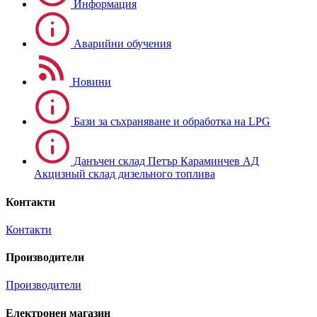
Информация
Аварийни обучения
Новини
Бази за съхраняване и обработка на LPG
Данъчен склад Петър Караминчев АД
Акцизный склад дизельного топлива
Контакти
Контакти
Производители
Производители
Електронен магазин