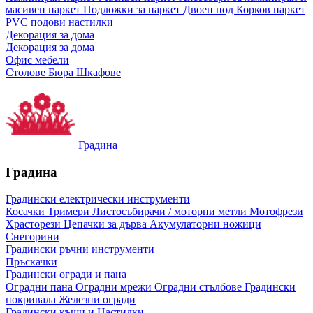
масивен паркет
Подложки за паркет
Двоен под
Корков паркет
PVC подови настилки
Декорация за дома
Декорация за дома
Офис мебели
Столове
Бюра
Шкафове
Градина
Градина
Градински електрически инструменти
Косачки
Тримери
Листосъбирачи / моторни метли
Мотофрези
Храсторези
Цепачки за дърва
Акумулаторни ножици
Снегорини
Градински ръчни инструменти
Пръскачки
Градински огради и пана
Оградни пана
Оградни мрежи
Оградни стълбове
Градински
покривала
Железни огради
Градински къщи и Настилки