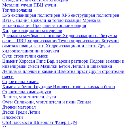
Метални улуци
ПВЦ улуци
Топлоизолация
EPS експандиран полистирен
XPS екструдиран полистирен
Вата
Сайдинг
Дюбели за топлоизолация
Мрежа за
топлоизолация
Профили за топлоизолация
Хидроизолационни материали
Дренажна мембрана за основи
Хидроизолации на битумна
основа
ПВЦ хидроизолация
Течна хидроизолация
Битумни
самозалепващи ленти
Хидроизолационни ленти
Други
хидроизолационни продукти
Сухи строителни смеси
Цимент
Хоросан
Гипс
Вар, варови разтвори
Подови замазки и
нивелиращи смеси
Мазилки
Бетон
Лепила и шпакловки
Лепила за плочки и камъни
Шамотна пръст
Други строителни
смеси
Строителна химия
Химия за бетон
Грундове
Импрегнатори за камък и бетон
Строителна химия-други
Лепила, уплътнители, фуги
Фуги
Силикони, уплътнители и пяни
Лепила
Дървен материал
Дъски
Греди
Летви
Плоскости
OSB плоскости
Шперплат
Фазер
ПДЧ