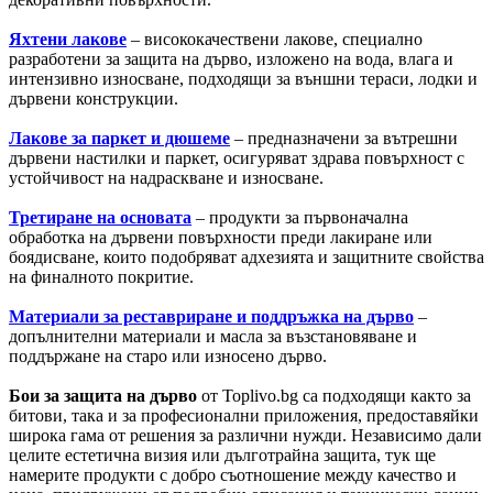
Яхтени лакове
– висококачествени лакове, специално
разработени за защита на дърво, изложено на вода, влага и
интензивно износване, подходящи за външни тераси, лодки и
дървени конструкции.
Лакове за паркет и дюшеме
– предназначени за вътрешни
дървени настилки и паркет, осигуряват здрава повърхност с
устойчивост на надраскване и износване.
Третиране на основата
– продукти за първоначална
обработка на дървени повърхности преди лакиране или
боядисване, които подобряват адхезията и защитните свойства
на финалното покритие.
Материали за реставриране и поддръжка на дърво
–
допълнителни материали и масла за възстановяване и
поддържане на старо или износено дърво.
Бои за защита на дърво
от Toplivo.bg са подходящи както за
битови, така и за професионални приложения, предоставяйки
широка гама от решения за различни нужди. Независимо дали
целите естетична визия или дълготрайна защита, тук ще
намерите продукти с добро съотношение между качество и