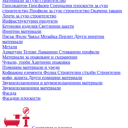
Материали за сухо строителство
Гипсокартон
Гипсфазер
Специални плоскости за сухо
строителство
Профили за сухо строителство
Окачени тавани
Ленти за сухо строителство
Инфраструктурни продукти
Бетонови изделия
Светлинни шахти
Инертни материали
Пясък
Филц
Чакъл
Мозайкa
Перлит
Други инертни
материали
Метали
Арматури
Телове
Ламарини
Стоманени профили
Материали за опаковане и съхранение
Чували, торби
Хартиени опаковки
Помощни материали и уреди
Кофражни елементи
Фолиа
Строителни стълби
Строителни
кофи, корита
Други помощни материали
Звукоизолационни и шумоизолационни материали
Звукоизолационни материали
Фасада
Фасадни плоскости
Санитария и плочки