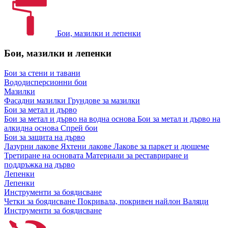
Бои, мазилки и лепенки
Бои, мазилки и лепенки
Бои за стени и тавани
Вододисперсионни бои
Мазилки
Фасадни мазилки
Грундове за мазилки
Бои за метал и дърво
Бои за метал и дърво на водна основа
Бои за метал и дърво на
алкидна основа
Спрей бои
Бои за защита на дърво
Лазурни лакове
Яхтени лакове
Лакове за паркет и дюшеме
Третиране на основата
Материали за реставриране и
поддръжка на дърво
Лепенки
Лепенки
Инструменти за боядисване
Четки за боядисване
Покривала, покривен найлон
Валяци
Инструменти за боядисване