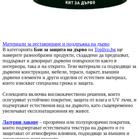
Материали за реставриране и поддръжка на дърво
В категорията
Бои за защита на дърво
на
Toplivo.bg
ще
намерите разнообразни продукти, създадени да предпазват,
поддържат и декорират дървени повърхности както в
интериора, така и на открито. Тези материали са подходящи за
дървени конструкции, мебели, тераси, паркет, външни
дървени елементи и други изделия от естествен материал,
които изискват специална грижа и защита.
Селекцията включва висококачествени решения, които
осигуряват устойчиво покритие, защита от влага и UV лъчи, и
подчертават естествения вид на дървото, като същевременно
увеличават експлоатационния му живот.
Лазурни лакове
– прозрачни или полупрозрачни покрития,
които подчертават естествената текстура на дървото и го
защитават от атмосферни влияния, подходящи за външни и
декоративни повърхности.