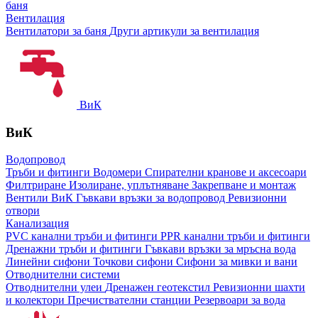
баня
Вентилация
Вентилатори за баня
Други артикули за вентилация
ВиК
ВиК
Водопровод
Тръби и фитинги
Водомери
Спирателни кранове и аксесоари
Филтриране
Изолиране, уплътняване
Закрепване и монтаж
Вентили ВиК
Гъвкави връзки за водопровод
Ревизионни
отвори
Канализация
PVC канални тръби и фитинги
PPR канални тръби и фитинги
Дренажни тръби и фитинги
Гъвкави връзки за мръсна вода
Линейни сифони
Точкови сифони
Сифони за мивки и вани
Отводнителни системи
Отводнителни улеи
Дренажен геотекстил
Ревизионни шахти
и колектори
Пречиствателни станции
Резервоари за вода