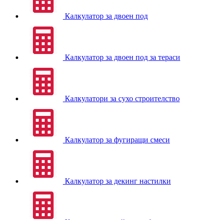
Калкулатор за двоен под
Калкулатор за двоен под за тераси
Калкулатори за сухо строителство
Калкулатор за фугиращи смеси
Калкулатор за декинг настилки