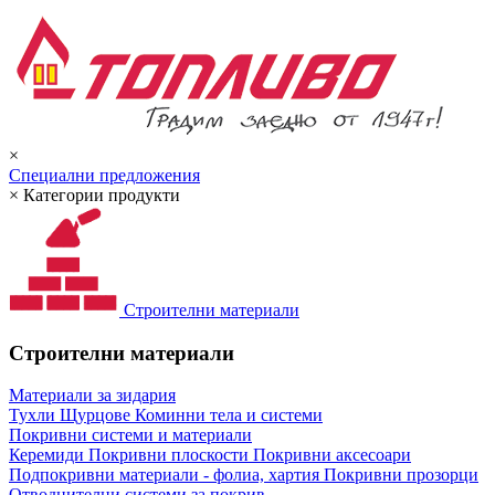
×
Специални предложения
×
Категории продукти
Строителни материали
Строителни материали
Материали за зидария
Тухли
Щурцове
Коминни тела и системи
Покривни системи и материали
Керемиди
Покривни плоскости
Покривни аксесоари
Подпокривни материали - фолиа, хартия
Покривни прозорци
Отводнителни системи за покрив