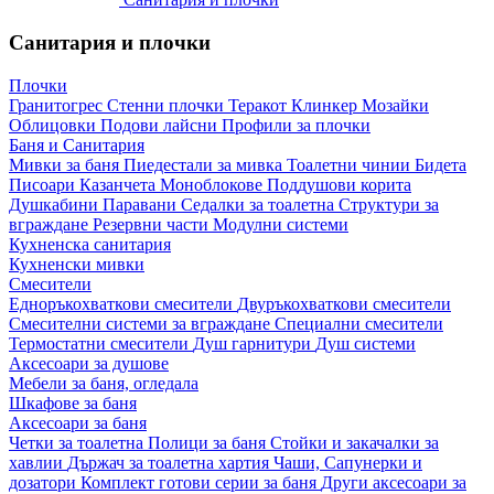
Санитария и плочки
Плочки
Гранитогрес
Стенни плочки
Теракот
Клинкер
Мозайки
Облицовки
Подови лайсни
Профили за плочки
Баня и Санитария
Мивки за баня
Пиедестали за мивка
Тоалетни чинии
Бидета
Писоари
Казанчета
Моноблокове
Поддушови корита
Душкабини
Паравани
Седалки за тоалетна
Структури за
вграждане
Резервни части
Модулни системи
Кухненска санитария
Кухненски мивки
Смесители
Едноръкохваткови смесители
Двуръкохваткови смесители
Смесителни системи за вграждане
Специални смесители
Термостатни смесители
Душ гарнитури
Душ системи
Аксесоари за душове
Мебели за баня, огледала
Шкафове за баня
Аксесоари за баня
Четки за тоалетна
Полици за баня
Стойки и закачалки за
хавлии
Държач за тоалетна хартия
Чаши, Сапунерки и
дозатори
Комплект готови серии за баня
Други аксесоари за