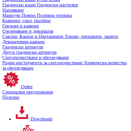
Градински къщи
Градински настилки
Напояване
Маркучи
Помпи
Поливна техника
Къмпинг, грил, басейни
Грилове и камини
Озеленяване и декорация
Саксии, Кашпи и Цветарници
Торове, препарати, защита
Декоративни камъни
Градински артикули
Други градински артикули
Снегопочистване и обезледяване
Ръчни инструменти за снегопочистване
Химически вещества
за обезледяване
Outlet
Специални предложения
Полезно
Downloads