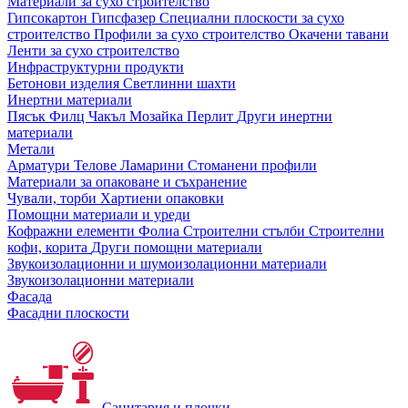
Материали за сухо строителство
Гипсокартон
Гипсфазер
Специални плоскости за сухо
строителство
Профили за сухо строителство
Окачени тавани
Ленти за сухо строителство
Инфраструктурни продукти
Бетонови изделия
Светлинни шахти
Инертни материали
Пясък
Филц
Чакъл
Мозайкa
Перлит
Други инертни
материали
Метали
Арматури
Телове
Ламарини
Стоманени профили
Материали за опаковане и съхранение
Чували, торби
Хартиени опаковки
Помощни материали и уреди
Кофражни елементи
Фолиа
Строителни стълби
Строителни
кофи, корита
Други помощни материали
Звукоизолационни и шумоизолационни материали
Звукоизолационни материали
Фасада
Фасадни плоскости
Санитария и плочки