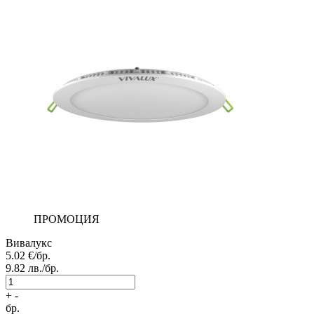
ПРОМОЦИЯ
Вивалукс
5.02
€/бр.
9.82
лв./бр.
+
-
бр.