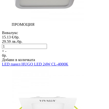
ПРОМОЦИЯ
Вивалукс
15.13
€/бр.
29.59
лв./бр.
+
-
бр.
Добави в количката
LED панел
HUGO LED 24W CL-4000K