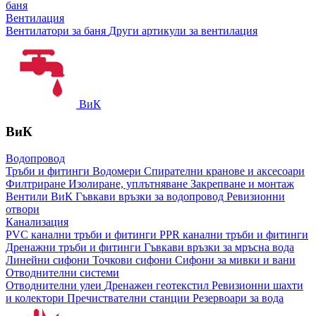
баня
Вентилация
Вентилатори за баня
Други артикули за вентилация
ВиК
ВиК
Водопровод
Тръби и фитинги
Водомери
Спирателни кранове и аксесоари
Филтриране
Изолиране, уплътняване
Закрепване и монтаж
Вентили ВиК
Гъвкави връзки за водопровод
Ревизионни
отвори
Канализация
PVC канални тръби и фитинги
PPR канални тръби и фитинги
Дренажни тръби и фитинги
Гъвкави връзки за мръсна вода
Линейни сифони
Точкови сифони
Сифони за мивки и вани
Отводнителни системи
Отводнителни улеи
Дренажен геотекстил
Ревизионни шахти
и колектори
Пречиствателни станции
Резервоари за вода