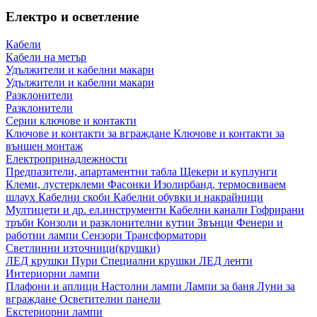
Електро и осветление
Кабели
Кабели на метър
Удължители и кабелни макари
Удължители и кабелни макари
Разклонители
Разклонители
Серии ключове и контакти
Ключове и контакти за вграждане
Ключове и контакти за
външен монтаж
Електропринадлежности
Предпазители, апартаментни табла
Щекери и куплунги
Клеми, лустерклеми
Фасонки
Изолирбанд, термосвиваем
шлаух
Кабелни скоби
Кабелни обувки и накрайници
Мултицети и др. ел.инструменти
Кабелни канали
Гофрирани
тръби
Конзоли и разклонителни кутии
Звънци
Фенери и
работни лампи
Сензори
Трансформатори
Светлинни източници(крушки)
ЛЕД крушки
Пури
Специални крушки
ЛЕД ленти
Интериорни лампи
Плафони и аплици
Настолни лампи
Лампи за баня
Луни за
вграждане
Осветителни панели
Екстериорни лампи