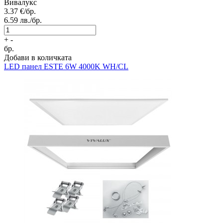
Вивалукс
3.37
€/бр.
6.59
лв./бр.
+
-
бр.
Добави в количката
LED панел
ESTE 6W 4000K WH/CL