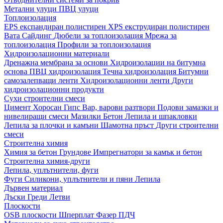
Метални улуци
ПВЦ улуци
Топлоизолация
EPS експандиран полистирен
XPS екструдиран полистирен
Вата
Сайдинг
Дюбели за топлоизолация
Мрежа за
топлоизолация
Профили за топлоизолация
Хидроизолационни материали
Дренажна мембрана за основи
Хидроизолации на битумна
основа
ПВЦ хидроизолация
Течна хидроизолация
Битумни
самозалепващи ленти
Хидроизолационни ленти
Други
хидроизолационни продукти
Сухи строителни смеси
Цимент
Хоросан
Гипс
Вар, варови разтвори
Подови замазки и
нивелиращи смеси
Мазилки
Бетон
Лепила и шпакловки
Лепила за плочки и камъни
Шамотна пръст
Други строителни
смеси
Строителна химия
Химия за бетон
Грундове
Импрегнатори за камък и бетон
Строителна химия-други
Лепила, уплътнители, фуги
Фуги
Силикони, уплътнители и пяни
Лепила
Дървен материал
Дъски
Греди
Летви
Плоскости
OSB плоскости
Шперплат
Фазер
ПДЧ