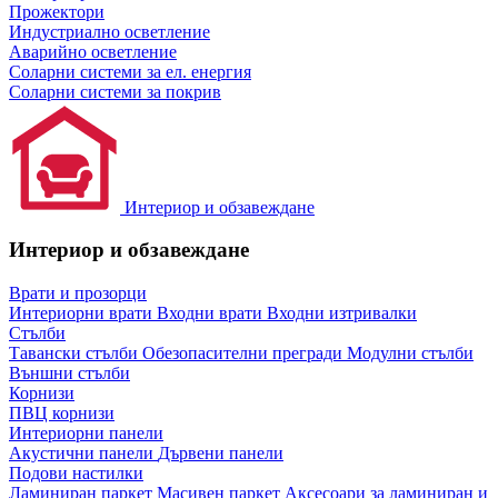
Прожектори
Индустриално осветление
Аварийно осветление
Соларни системи за ел. енергия
Соларни системи за покрив
Интериор и обзавеждане
Интериор и обзавеждане
Врати и прозорци
Интериорни врати
Входни врати
Входни изтривалки
Стълби
Тавански стълби
Обезопасителни прегради
Модулни стълби
Външни стълби
Корнизи
ПВЦ корнизи
Интериорни панели
Акустични панели
Дървени панели
Подови настилки
Ламиниран паркет
Масивен паркет
Аксесоари за ламиниран и