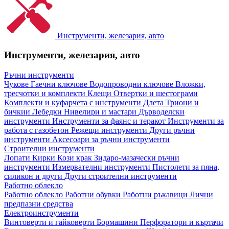
Инструменти, железария, авто
Инструменти, железария, авто
Ръчни инструменти
Чукове
Гаечни ключове
Водопроводни ключове
Вложки,
тресчотки и комплекти
Клещи
Отвертки и шестограми
Комплекти и куфарчета с инструменти
Длета
Триони и
бичкии
Лебедки
Нивелири и мастари
Дърводелски
инструменти
Инструменти за фаянс и теракот
Инструменти за
работа с газобетон
Режещи инструменти
Други ръчни
инструменти
Аксесоари за ръчни инструменти
Строителни инструменти
Лопати
Кирки
Кози крак
Зидаро-мазачески ръчни
инструменти
Измервателни инструменти
Пистолети за пяна,
силикон и други
Други строителни инструменти
Работно облекло
Работно облекло
Работни обувки
Работни ръкавици
Лични
предпазни средства
Електроинструменти
Винтоверти и гайковерти
Бормашини
Перфоратори и къртачи