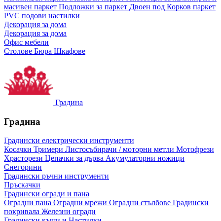
масивен паркет
Подложки за паркет
Двоен под
Корков паркет
PVC подови настилки
Декорация за дома
Декорация за дома
Офис мебели
Столове
Бюра
Шкафове
Градина
Градина
Градински електрически инструменти
Косачки
Тримери
Листосъбирачи / моторни метли
Мотофрези
Храсторези
Цепачки за дърва
Акумулаторни ножици
Снегорини
Градински ръчни инструменти
Пръскачки
Градински огради и пана
Оградни пана
Оградни мрежи
Оградни стълбове
Градински
покривала
Железни огради
Градински къщи и Настилки