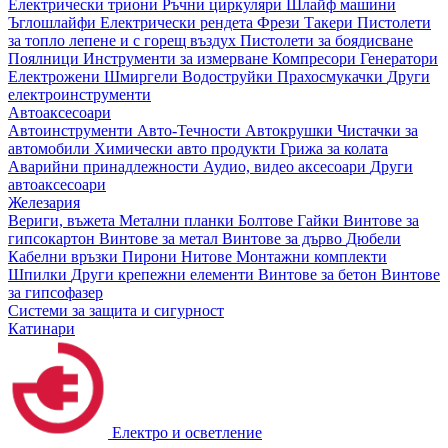
Електрически триони
Ръчни циркуляри
Шлайф машини
Ъглошлайфи
Електрически рендета
Фрези
Такери
Пистолети
за топло лепене и с горещ въздух
Пистолети за боядисване
Поялници
Инструменти за измерване
Компресори
Генератори
Електрожени
Шмиргели
Водоструйки
Прахосмукачки
Други
електроинструменти
Автоаксесоари
Автоинструменти
Авто-Течности
Автокрушки
Чистачки за
автомобили
Химически авто продукти
Грижа за колата
Аварийни принадлежности
Аудио, видео аксесоари
Други
автоаксесоари
Железария
Вериги, въжета
Метални планки
Болтове
Гайки
Винтове за
гипсокартон
Винтове за метал
Винтове за дърво
Дюбели
Кабелни връзки
Пирони
Нитове
Монтажни комплекти
Шпилки
Други крепежни елементи
Винтове за бетон
Винтове
за гипсофазер
Системи за защита и сигурност
Катинари
Електро и осветление