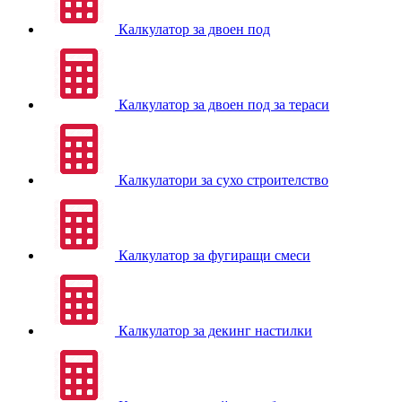
Калкулатор за двоен под
Калкулатор за двоен под за тераси
Калкулатори за сухо строителство
Калкулатор за фугиращи смеси
Калкулатор за декинг настилки