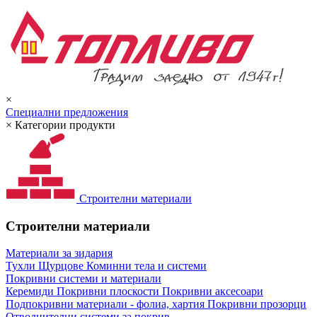
×
Специални предложения
×
Категории продукти
Строителни материали
Строителни материали
Материали за зидария
Тухли
Щурцове
Коминни тела и системи
Покривни системи и материали
Керемиди
Покривни плоскости
Покривни аксесоари
Подпокривни материали - фолиа, хартия
Покривни прозорци
Отводнителни системи за покрив