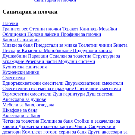
Санитария и плочки
Плочки
Гранитогрес
Стенни плочки
Теракот
Клинкер
Мозайки
Облицовки
Подови лайсни
Профили за плочки
Баня и Санитария
Мивки за баня
Пиедестали за мивка
Тоалетни чинии
Бидета
Писоари
Казанчета
Моноблокове
Поддушови корита
Душкабини
Паравани
Седалки за тоалетна
Структури за
вграждане
Резервни части
Модулни системи
Кухненска санитария
Кухненски мивки
Смесители
Едноръкохваткови смесители
Двуръкохваткови смесители
Смесителни системи за вграждане
Специални смесители
Термостатни смесители
Душ гарнитури
Душ системи
Аксесоари за душове
Мебели за баня, огледала
Шкафове за баня
Аксесоари за баня
Четки за тоалетна
Полици за баня
Стойки и закачалки за
хавлии
Държач за тоалетна хартия
Чаши, Сапунерки и
дозатори
Комплект готови серии за баня
Други аксесоари за