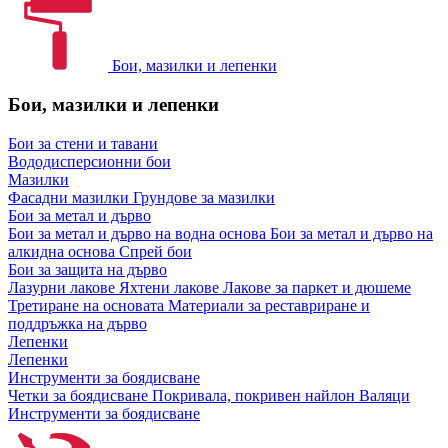
Бои, мазилки и лепенки
Бои, мазилки и лепенки
Бои за стени и тавани
Вододисперсионни бои
Мазилки
Фасадни мазилки
Грундове за мазилки
Бои за метал и дърво
Бои за метал и дърво на водна основа
Бои за метал и дърво на
алкидна основа
Спрей бои
Бои за защита на дърво
Лазурни лакове
Яхтени лакове
Лакове за паркет и дюшеме
Третиране на основата
Материали за реставриране и
поддръжка на дърво
Лепенки
Лепенки
Инструменти за боядисване
Четки за боядисване
Покривала, покривен найлон
Валяци
Инструменти за боядисване