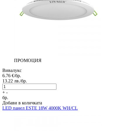
ПРОМОЦИЯ
Вивалукс
6.76
€/бр.
13.22
лв./бр.
+
-
бр.
Добави в количката
LED панел
ESTE 18W 4000K WH/CL