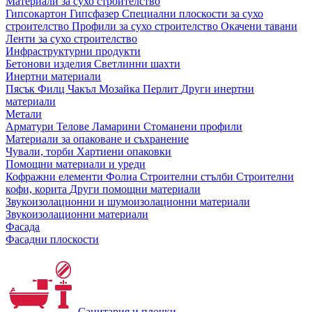
Материали за сухо строителство
Гипсокартон
Гипсфазер
Специални плоскости за сухо
строителство
Профили за сухо строителство
Окачени тавани
Ленти за сухо строителство
Инфраструктурни продукти
Бетонови изделия
Светлинни шахти
Инертни материали
Пясък
Филц
Чакъл
Мозайкa
Перлит
Други инертни
материали
Метали
Арматури
Телове
Ламарини
Стоманени профили
Материали за опаковане и съхранение
Чували, торби
Хартиени опаковки
Помощни материали и уреди
Кофражни елементи
Фолиа
Строителни стълби
Строителни
кофи, корита
Други помощни материали
Звукоизолационни и шумоизолационни материали
Звукоизолационни материали
Фасада
Фасадни плоскости
Санитария и плочки