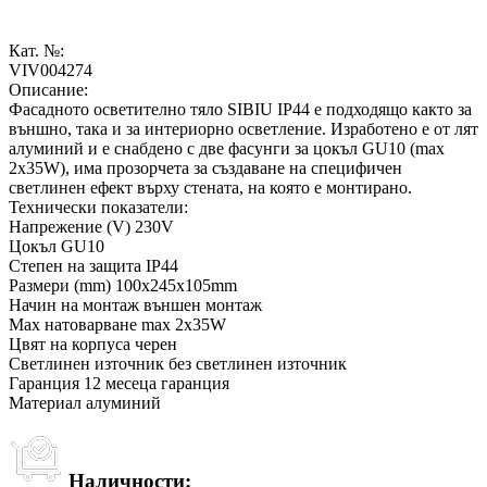
Кат. №:
VIV004274
Описание:
Фасадното осветително тяло SIBIU IP44 е подходящо както за
външно, така и за интериорно осветление. Изработено е от лят
алуминий и е снабдено с две фасунги за цокъл GU10 (max
2x35W), има прозорчета за създаване на специфичен
светлинен ефект върху стената, на която е монтирано.
Технически показатели:
Напрежение (V) 230V
Цокъл GU10
Степен на защита IP44
Размери (mm) 100x245x105mm
Начин на монтаж външен монтаж
Max натоварване max 2x35W
Цвят на корпуса черен
Светлинен източник без светлинен източник
Гаранция 12 месеца гаранция
Материал алуминий
Наличности: