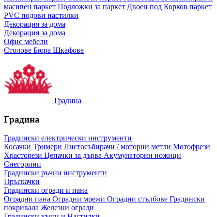
масивен паркет
Подложки за паркет
Двоен под
Корков паркет
PVC подови настилки
Декорация за дома
Декорация за дома
Офис мебели
Столове
Бюра
Шкафове
Градина
Градина
Градински електрически инструменти
Косачки
Тримери
Листосъбирачи / моторни метли
Мотофрези
Храсторези
Цепачки за дърва
Акумулаторни ножици
Снегорини
Градински ръчни инструменти
Пръскачки
Градински огради и пана
Оградни пана
Оградни мрежи
Оградни стълбове
Градински
покривала
Железни огради
Градински къщи и Настилки