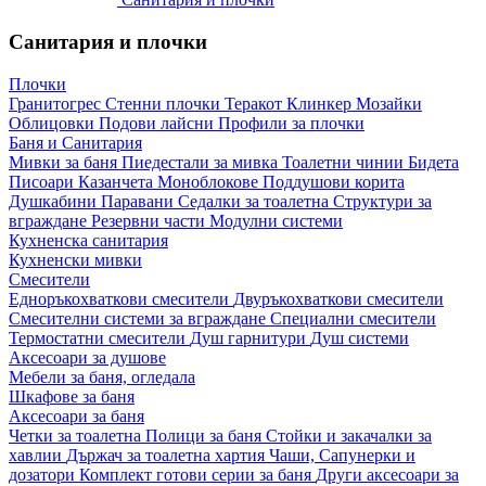
Санитария и плочки
Плочки
Гранитогрес
Стенни плочки
Теракот
Клинкер
Мозайки
Облицовки
Подови лайсни
Профили за плочки
Баня и Санитария
Мивки за баня
Пиедестали за мивка
Тоалетни чинии
Бидета
Писоари
Казанчета
Моноблокове
Поддушови корита
Душкабини
Паравани
Седалки за тоалетна
Структури за
вграждане
Резервни части
Модулни системи
Кухненска санитария
Кухненски мивки
Смесители
Едноръкохваткови смесители
Двуръкохваткови смесители
Смесителни системи за вграждане
Специални смесители
Термостатни смесители
Душ гарнитури
Душ системи
Аксесоари за душове
Мебели за баня, огледала
Шкафове за баня
Аксесоари за баня
Четки за тоалетна
Полици за баня
Стойки и закачалки за
хавлии
Държач за тоалетна хартия
Чаши, Сапунерки и
дозатори
Комплект готови серии за баня
Други аксесоари за