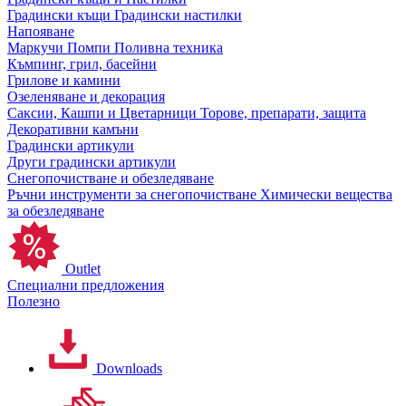
Градински къщи
Градински настилки
Напояване
Маркучи
Помпи
Поливна техника
Къмпинг, грил, басейни
Грилове и камини
Озеленяване и декорация
Саксии, Кашпи и Цветарници
Торове, препарати, защита
Декоративни камъни
Градински артикули
Други градински артикули
Снегопочистване и обезледяване
Ръчни инструменти за снегопочистване
Химически вещества
за обезледяване
Outlet
Специални предложения
Полезно
Downloads