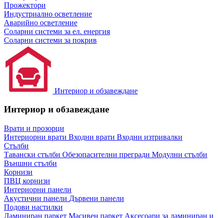
Прожектори
Индустриално осветление
Аварийно осветление
Соларни системи за ел. енергия
Соларни системи за покрив
Интериор и обзавеждане
Интериор и обзавеждане
Врати и прозорци
Интериорни врати
Входни врати
Входни изтривалки
Стълби
Тавански стълби
Обезопасителни прегради
Модулни стълби
Външни стълби
Корнизи
ПВЦ корнизи
Интериорни панели
Акустични панели
Дървени панели
Подови настилки
Ламиниран паркет
Масивен паркет
Аксесоари за ламиниран и