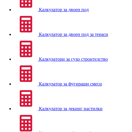
Калкулатор за двоен под
Калкулатор за двоен под за тераси
Калкулатори за сухо строителство
Калкулатор за фугиращи смеси
Калкулатор за декинг настилки