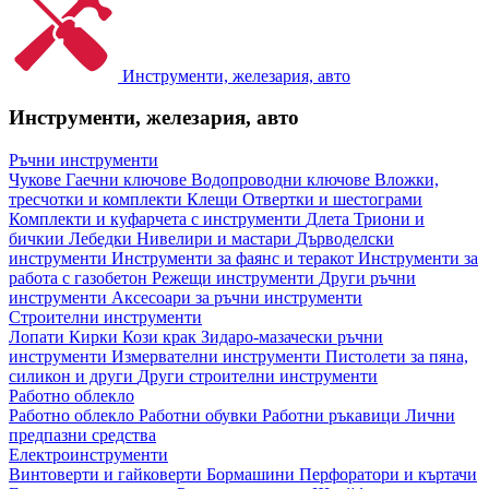
Инструменти, железария, авто
Инструменти, железария, авто
Ръчни инструменти
Чукове
Гаечни ключове
Водопроводни ключове
Вложки,
тресчотки и комплекти
Клещи
Отвертки и шестограми
Комплекти и куфарчета с инструменти
Длета
Триони и
бичкии
Лебедки
Нивелири и мастари
Дърводелски
инструменти
Инструменти за фаянс и теракот
Инструменти за
работа с газобетон
Режещи инструменти
Други ръчни
инструменти
Аксесоари за ръчни инструменти
Строителни инструменти
Лопати
Кирки
Кози крак
Зидаро-мазачески ръчни
инструменти
Измервателни инструменти
Пистолети за пяна,
силикон и други
Други строителни инструменти
Работно облекло
Работно облекло
Работни обувки
Работни ръкавици
Лични
предпазни средства
Електроинструменти
Винтоверти и гайковерти
Бормашини
Перфоратори и къртачи