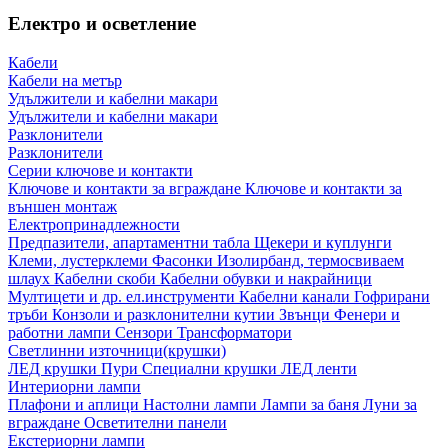
Електро и осветление
Кабели
Кабели на метър
Удължители и кабелни макари
Удължители и кабелни макари
Разклонители
Разклонители
Серии ключове и контакти
Ключове и контакти за вграждане
Ключове и контакти за
външен монтаж
Електропринадлежности
Предпазители, апартаментни табла
Щекери и куплунги
Клеми, лустерклеми
Фасонки
Изолирбанд, термосвиваем
шлаух
Кабелни скоби
Кабелни обувки и накрайници
Мултицети и др. ел.инструменти
Кабелни канали
Гофрирани
тръби
Конзоли и разклонителни кутии
Звънци
Фенери и
работни лампи
Сензори
Трансформатори
Светлинни източници(крушки)
ЛЕД крушки
Пури
Специални крушки
ЛЕД ленти
Интериорни лампи
Плафони и аплици
Настолни лампи
Лампи за баня
Луни за
вграждане
Осветителни панели
Екстериорни лампи