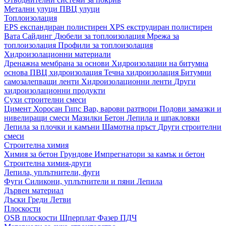
Метални улуци
ПВЦ улуци
Топлоизолация
EPS експандиран полистирен
XPS екструдиран полистирен
Вата
Сайдинг
Дюбели за топлоизолация
Мрежа за
топлоизолация
Профили за топлоизолация
Хидроизолационни материали
Дренажна мембрана за основи
Хидроизолации на битумна
основа
ПВЦ хидроизолация
Течна хидроизолация
Битумни
самозалепващи ленти
Хидроизолационни ленти
Други
хидроизолационни продукти
Сухи строителни смеси
Цимент
Хоросан
Гипс
Вар, варови разтвори
Подови замазки и
нивелиращи смеси
Мазилки
Бетон
Лепила и шпакловки
Лепила за плочки и камъни
Шамотна пръст
Други строителни
смеси
Строителна химия
Химия за бетон
Грундове
Импрегнатори за камък и бетон
Строителна химия-други
Лепила, уплътнители, фуги
Фуги
Силикони, уплътнители и пяни
Лепила
Дървен материал
Дъски
Греди
Летви
Плоскости
OSB плоскости
Шперплат
Фазер
ПДЧ