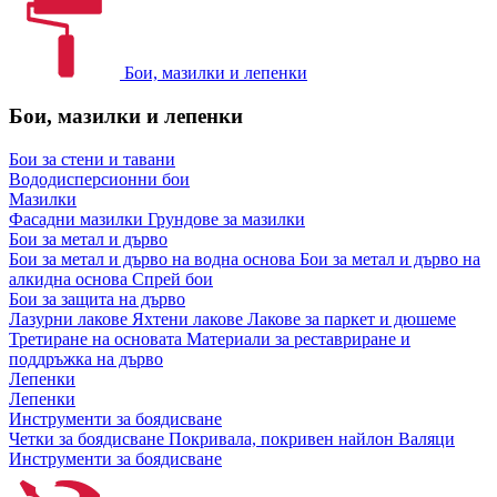
Бои, мазилки и лепенки
Бои, мазилки и лепенки
Бои за стени и тавани
Вододисперсионни бои
Мазилки
Фасадни мазилки
Грундове за мазилки
Бои за метал и дърво
Бои за метал и дърво на водна основа
Бои за метал и дърво на
алкидна основа
Спрей бои
Бои за защита на дърво
Лазурни лакове
Яхтени лакове
Лакове за паркет и дюшеме
Третиране на основата
Материали за реставриране и
поддръжка на дърво
Лепенки
Лепенки
Инструменти за боядисване
Четки за боядисване
Покривала, покривен найлон
Валяци
Инструменти за боядисване