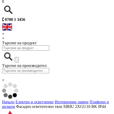
0
🕻
0700 1 3456
×
×
Търсене на продукт
Търсене на производител
×
Начало
Електро и осветление
Интериорни лампи
Плафони и
аплици
Фасадно осветително тяло SIBIU 2XGU10 BK IP44