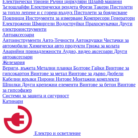
Електрически триони
Ръчни циркуляри
Шлайф машини
Ъглошлайфи
Електрически рендета
Фрези
Такери
Пистолети
за топло лепене и с горещ въздух
Пистолети за боядисване
Поялници
Инструменти за измерване
Компресори
Генератори
Електрожени
Шмиргели
Водоструйки
Прахосмукачки
Други
електроинструменти
Автоаксесоари
Автоинструменти
Авто-Течности
Автокрушки
Чистачки за
автомобили
Химически авто продукти
Грижа за колата
Аварийни принадлежности
Аудио, видео аксесоари
Други
автоаксесоари
Железария
Вериги, въжета
Метални планки
Болтове
Гайки
Винтове за
гипсокартон
Винтове за метал
Винтове за дърво
Дюбели
Кабелни връзки
Пирони
Нитове
Монтажни комплекти
Шпилки
Други крепежни елементи
Винтове за бетон
Винтове
за гипсофазер
Системи за защита и сигурност
Катинари
Електро и осветление