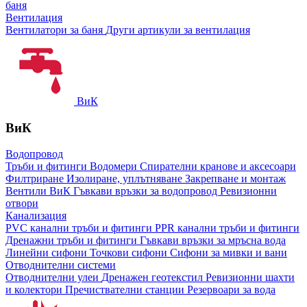
баня
Вентилация
Вентилатори за баня
Други артикули за вентилация
ВиК
ВиК
Водопровод
Тръби и фитинги
Водомери
Спирателни кранове и аксесоари
Филтриране
Изолиране, уплътняване
Закрепване и монтаж
Вентили ВиК
Гъвкави връзки за водопровод
Ревизионни
отвори
Канализация
PVC канални тръби и фитинги
PPR канални тръби и фитинги
Дренажни тръби и фитинги
Гъвкави връзки за мръсна вода
Линейни сифони
Точкови сифони
Сифони за мивки и вани
Отводнителни системи
Отводнителни улеи
Дренажен геотекстил
Ревизионни шахти
и колектори
Пречиствателни станции
Резервоари за вода