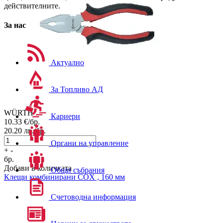
действителните.
За нас
Актуално
За Топливо АД
WÜRTH
Кариери
10.33
€/бр.
20.20
лв./бр.
Органи на управление
+
-
бр.
Добави в количката
Общи събрания
Клещи комбинирани COX , 160 мм
Счетоводна информация