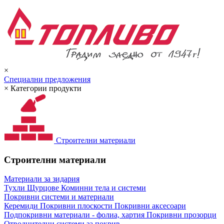
×
Специални предложения
×
Категории продукти
Строителни материали
Строителни материали
Материали за зидария
Тухли
Щурцове
Коминни тела и системи
Покривни системи и материали
Керемиди
Покривни плоскости
Покривни аксесоари
Подпокривни материали - фолиа, хартия
Покривни прозорци
Отводнителни системи за покрив