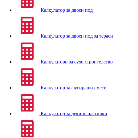
Калкулатор за двоен под
Калкулатор за двоен под за тераси
Калкулатори за сухо строителство
Калкулатор за фугиращи смеси
Калкулатор за декинг настилки