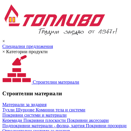
×
Специални предложения
×
Категории продукти
Строителни материали
Строителни материали
Материали за зидария
Тухли
Щурцове
Коминни тела и системи
Покривни системи и материали
Керемиди
Покривни плоскости
Покривни аксесоари
Подпокривни материали - фолиа, хартия
Покривни прозорци
Отводнителни системи за покрив