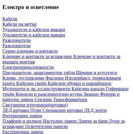
Електро и осветление
Кабели
Кабели на метър
Удължители и кабелни макари
Удължители и кабелни макари
Разклонители
Разклонители
Серии ключове и контакти
Ключове и контакти за вграждане
Ключове и контакти за
външен монтаж
Електропринадлежности
Предпазители, апартаментни табла
Щекери и куплунги
Клеми, лустерклеми
Фасонки
Изолирбанд, термосвиваем
шлаух
Кабелни скоби
Кабелни обувки и накрайници
Мултицети и др. ел.инструменти
Кабелни канали
Гофрирани
тръби
Конзоли и разклонителни кутии
Звънци
Фенери и
работни лампи
Сензори
Трансформатори
Светлинни източници(крушки)
ЛЕД крушки
Пури
Специални крушки
ЛЕД ленти
Интериорни лампи
Плафони и аплици
Настолни лампи
Лампи за баня
Луни за
вграждане
Осветителни панели
Екстериорни лампи