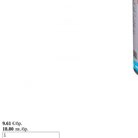
9.61
€/бр.
18.80
лв./бр.