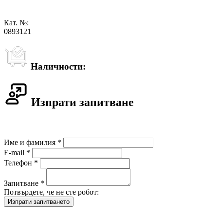
Кат. №:
0893121
Наличности:
Изпрати запитване
Име и фамилия *
E-mail *
Телефон *
Запитване *
Потвърдете, че не сте робот: