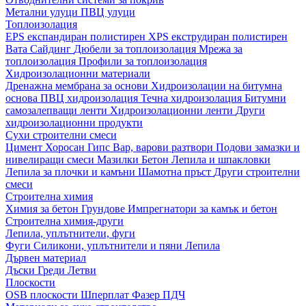
Метални улуци
ПВЦ улуци
Топлоизолация
EPS експандиран полистирен
XPS екструдиран полистирен
Вата
Сайдинг
Дюбели за топлоизолация
Мрежа за
топлоизолация
Профили за топлоизолация
Хидроизолационни материали
Дренажна мембрана за основи
Хидроизолации на битумна
основа
ПВЦ хидроизолация
Течна хидроизолация
Битумни
самозалепващи ленти
Хидроизолационни ленти
Други
хидроизолационни продукти
Сухи строителни смеси
Цимент
Хоросан
Гипс
Вар, варови разтвори
Подови замазки и
нивелиращи смеси
Мазилки
Бетон
Лепила и шпакловки
Лепила за плочки и камъни
Шамотна пръст
Други строителни
смеси
Строителна химия
Химия за бетон
Грундове
Импрегнатори за камък и бетон
Строителна химия-други
Лепила, уплътнители, фуги
Фуги
Силикони, уплътнители и пяни
Лепила
Дървен материал
Дъски
Греди
Летви
Плоскости
OSB плоскости
Шперплат
Фазер
ПДЧ