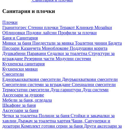
Санитария и плочки
Плочки
Гранитогрес
Стенни плочки
Теракот
Клинкер
Мозайки
Облицовки
Подови лайсни
Профили за плочки
Баня и Санитария
Мивки за баня
Пиедестали за мивка
Тоалетни чинии
Бидета
Писоари
Казанчета
Моноблокове
Поддушови корита
Душкабини
Паравани
Седалки за тоалетна
Структури за
вграждане
Резервни части
Модулни системи
Кухненска санитария
Кухненски мивки
Смесители
Едноръкохваткови смесители
Двуръкохваткови смесители
Смесителни системи за вграждане
Специални смесители
Термостатни смесители
Душ гарнитури
Душ системи
Аксесоари за душове
Мебели за баня, огледала
Шкафове за баня
Аксесоари за баня
Четки за тоалетна
Полици за баня
Стойки и закачалки за
хавлии
Държач за тоалетна хартия
Чаши, Сапунерки и
дозатори
Комплект готови серии за баня
Други аксесоари за