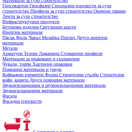
Материали за сухо строителство
Гипсокартон
Гипсфазер
Специални плоскости за сухо
строителство
Профили за сухо строителство
Окачени тавани
Ленти за сухо строителство
Инфраструктурни продукти
Бетонови изделия
Светлинни шахти
Инертни материали
Пясък
Филц
Чакъл
Мозайкa
Перлит
Други инертни
материали
Метали
Арматури
Телове
Ламарини
Стоманени профили
Материали за опаковане и съхранение
Чували, торби
Хартиени опаковки
Помощни материали и уреди
Кофражни елементи
Фолиа
Строителни стълби
Строителни
кофи, корита
Други помощни материали
Звукоизолационни и шумоизолационни материали
Звукоизолационни материали
Фасада
Фасадни плоскости
Санитария и плочки