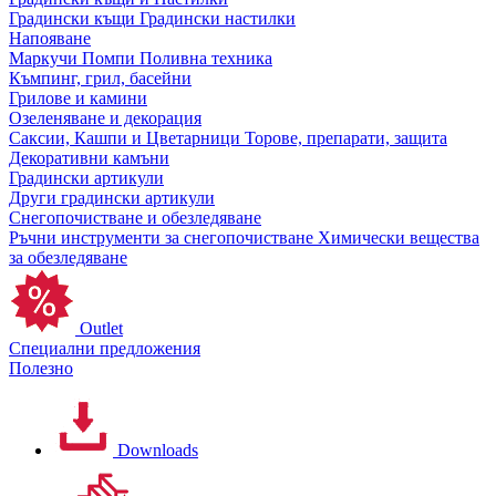
Градински къщи
Градински настилки
Напояване
Маркучи
Помпи
Поливна техника
Къмпинг, грил, басейни
Грилове и камини
Озеленяване и декорация
Саксии, Кашпи и Цветарници
Торове, препарати, защита
Декоративни камъни
Градински артикули
Други градински артикули
Снегопочистване и обезледяване
Ръчни инструменти за снегопочистване
Химически вещества
за обезледяване
Outlet
Специални предложения
Полезно
Downloads