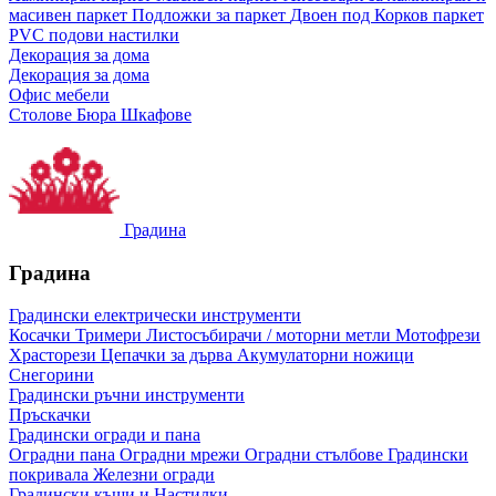
масивен паркет
Подложки за паркет
Двоен под
Корков паркет
PVC подови настилки
Декорация за дома
Декорация за дома
Офис мебели
Столове
Бюра
Шкафове
Градина
Градина
Градински електрически инструменти
Косачки
Тримери
Листосъбирачи / моторни метли
Мотофрези
Храсторези
Цепачки за дърва
Акумулаторни ножици
Снегорини
Градински ръчни инструменти
Пръскачки
Градински огради и пана
Оградни пана
Оградни мрежи
Оградни стълбове
Градински
покривала
Железни огради
Градински къщи и Настилки