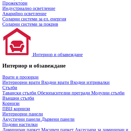
Прожектори
Индустриално осветление
Аварийно осветление
Соларни системи за ел. енергия
Соларни системи за покрив
Интериор и обзавеждане
Интериор и обзавеждане
Врати и прозорци
Интериорни врати
Входни врати
Входни изтривалки
Стълби
Тавански стълби
Обезопасителни прегради
Модулни стълби
Външни стълби
Корнизи
ПВЦ корнизи
Интериорни панели
Акустични панели
Дървени панели
Подови настилки
Ламиниран паркет
Масивен паркет
Аксесоари за ламиниран и