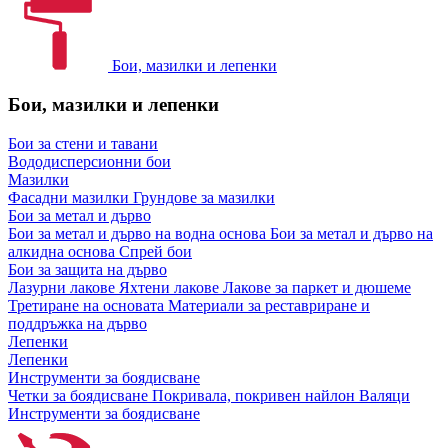
Бои, мазилки и лепенки
Бои, мазилки и лепенки
Бои за стени и тавани
Вододисперсионни бои
Мазилки
Фасадни мазилки
Грундове за мазилки
Бои за метал и дърво
Бои за метал и дърво на водна основа
Бои за метал и дърво на
алкидна основа
Спрей бои
Бои за защита на дърво
Лазурни лакове
Яхтени лакове
Лакове за паркет и дюшеме
Третиране на основата
Материали за реставриране и
поддръжка на дърво
Лепенки
Лепенки
Инструменти за боядисване
Четки за боядисване
Покривала, покривен найлон
Валяци
Инструменти за боядисване