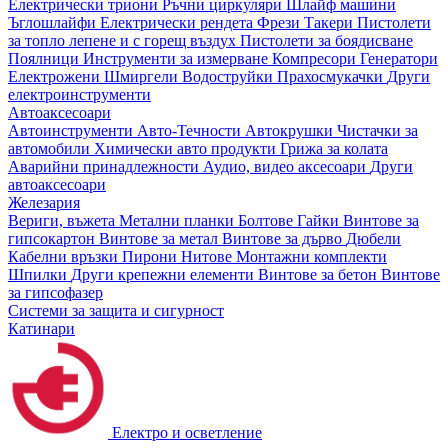
Електрически триони
Ръчни циркуляри
Шлайф машини
Ъглошлайфи
Електрически рендета
Фрези
Такери
Пистолети
за топло лепене и с горещ въздух
Пистолети за боядисване
Поялници
Инструменти за измерване
Компресори
Генератори
Електрожени
Шмиргели
Водоструйки
Прахосмукачки
Други
електроинструменти
Автоаксесоари
Автоинструменти
Авто-Течности
Автокрушки
Чистачки за
автомобили
Химически авто продукти
Грижа за колата
Аварийни принадлежности
Аудио, видео аксесоари
Други
автоаксесоари
Железария
Вериги, въжета
Метални планки
Болтове
Гайки
Винтове за
гипсокартон
Винтове за метал
Винтове за дърво
Дюбели
Кабелни връзки
Пирони
Нитове
Монтажни комплекти
Шпилки
Други крепежни елементи
Винтове за бетон
Винтове
за гипсофазер
Системи за защита и сигурност
Катинари
Електро и осветление