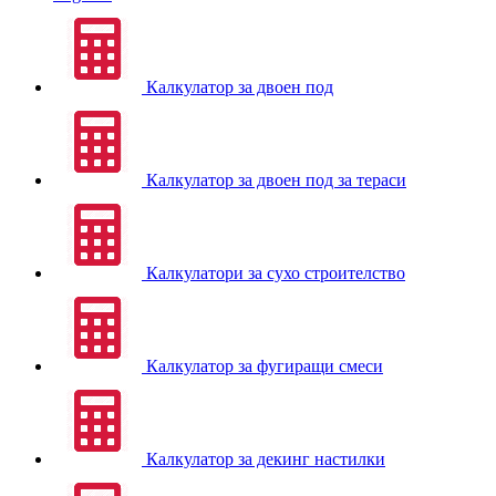
Калкулатор за двоен под
Калкулатор за двоен под за тераси
Калкулатори за сухо строителство
Калкулатор за фугиращи смеси
Калкулатор за декинг настилки