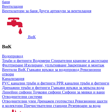
баня
Вентилация
Вентилатори за баня
Други артикули за вентилация
ВиК
ВиК
Водопровод
Тръби и фитинги
Водомери
Спирателни кранове и аксесоари
Филтриране
Изолиране, уплътняване
Закрепване и монтаж
Вентили ВиК
Гъвкави връзки за водопровод
Ревизионни
отвори
Канализация
PVC канални тръби и фитинги
PPR канални тръби и фитинги
Дренажни тръби и фитинги
Гъвкави връзки за мръсна вода
Линейни сифони
Точкови сифони
Сифони за мивки и вани
Отводнителни системи
Отводнителни улеи
Дренажен геотекстил
Ревизионни шахти
и колектори
Пречиствателни станции
Резервоари за вода