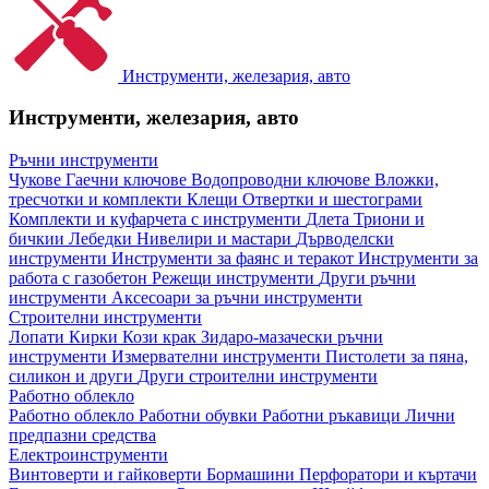
Инструменти, железария, авто
Инструменти, железария, авто
Ръчни инструменти
Чукове
Гаечни ключове
Водопроводни ключове
Вложки,
тресчотки и комплекти
Клещи
Отвертки и шестограми
Комплекти и куфарчета с инструменти
Длета
Триони и
бичкии
Лебедки
Нивелири и мастари
Дърводелски
инструменти
Инструменти за фаянс и теракот
Инструменти за
работа с газобетон
Режещи инструменти
Други ръчни
инструменти
Аксесоари за ръчни инструменти
Строителни инструменти
Лопати
Кирки
Кози крак
Зидаро-мазачески ръчни
инструменти
Измервателни инструменти
Пистолети за пяна,
силикон и други
Други строителни инструменти
Работно облекло
Работно облекло
Работни обувки
Работни ръкавици
Лични
предпазни средства
Електроинструменти
Винтоверти и гайковерти
Бормашини
Перфоратори и къртачи