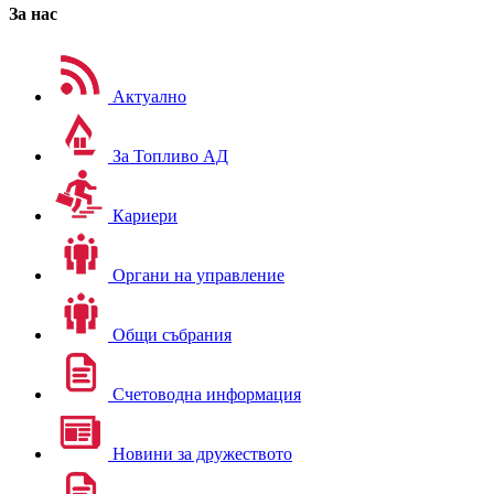
За нас
Актуално
За Топливо АД
Кариери
Органи на управление
Общи събрания
Счетоводна информация
Новини за дружеството