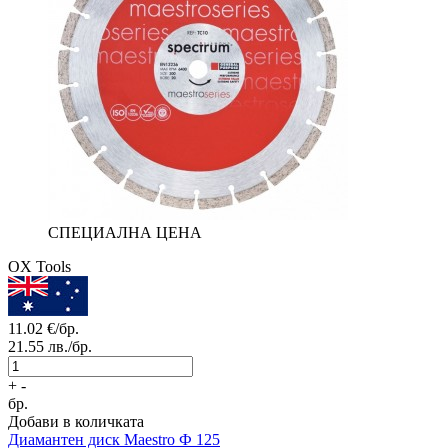
СПЕЦИАЛНА ЦЕНА
OX Tools
11.02
€/бр.
21.55
лв./бр.
+
-
бр.
Добави в количката
Диамантен диск
Maestro Ф 125