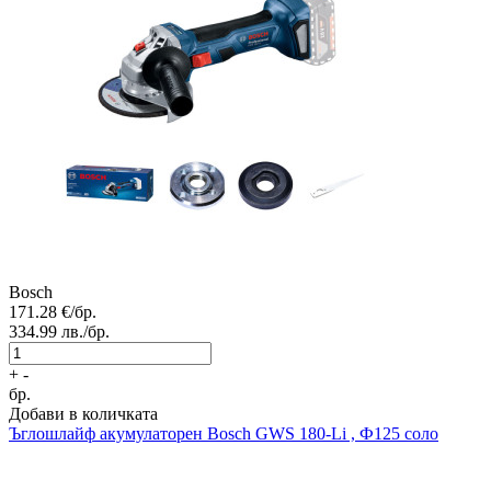
Bosch
171.28
€/бр.
334.99
лв./бр.
+
-
бр.
Добави в количката
Ъглошлайф акумулаторен
Bosch GWS 180-Li , Ф125 соло