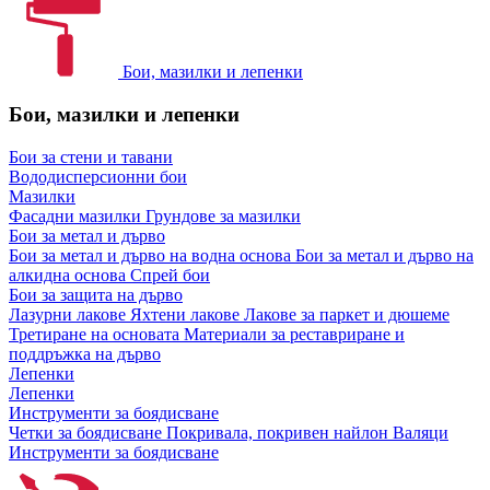
Бои, мазилки и лепенки
Бои, мазилки и лепенки
Бои за стени и тавани
Вододисперсионни бои
Мазилки
Фасадни мазилки
Грундове за мазилки
Бои за метал и дърво
Бои за метал и дърво на водна основа
Бои за метал и дърво на
алкидна основа
Спрей бои
Бои за защита на дърво
Лазурни лакове
Яхтени лакове
Лакове за паркет и дюшеме
Третиране на основата
Материали за реставриране и
поддръжка на дърво
Лепенки
Лепенки
Инструменти за боядисване
Четки за боядисване
Покривала, покривен найлон
Валяци
Инструменти за боядисване