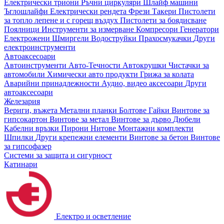
Електрически триони
Ръчни циркуляри
Шлайф машини
Ъглошлайфи
Електрически рендета
Фрези
Такери
Пистолети
за топло лепене и с горещ въздух
Пистолети за боядисване
Поялници
Инструменти за измерване
Компресори
Генератори
Електрожени
Шмиргели
Водоструйки
Прахосмукачки
Други
електроинструменти
Автоаксесоари
Автоинструменти
Авто-Течности
Автокрушки
Чистачки за
автомобили
Химически авто продукти
Грижа за колата
Аварийни принадлежности
Аудио, видео аксесоари
Други
автоаксесоари
Железария
Вериги, въжета
Метални планки
Болтове
Гайки
Винтове за
гипсокартон
Винтове за метал
Винтове за дърво
Дюбели
Кабелни връзки
Пирони
Нитове
Монтажни комплекти
Шпилки
Други крепежни елементи
Винтове за бетон
Винтове
за гипсофазер
Системи за защита и сигурност
Катинари
Електро и осветление