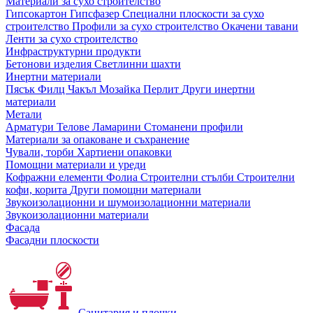
Материали за сухо строителство
Гипсокартон
Гипсфазер
Специални плоскости за сухо
строителство
Профили за сухо строителство
Окачени тавани
Ленти за сухо строителство
Инфраструктурни продукти
Бетонови изделия
Светлинни шахти
Инертни материали
Пясък
Филц
Чакъл
Мозайкa
Перлит
Други инертни
материали
Метали
Арматури
Телове
Ламарини
Стоманени профили
Материали за опаковане и съхранение
Чували, торби
Хартиени опаковки
Помощни материали и уреди
Кофражни елементи
Фолиа
Строителни стълби
Строителни
кофи, корита
Други помощни материали
Звукоизолационни и шумоизолационни материали
Звукоизолационни материали
Фасада
Фасадни плоскости
Санитария и плочки