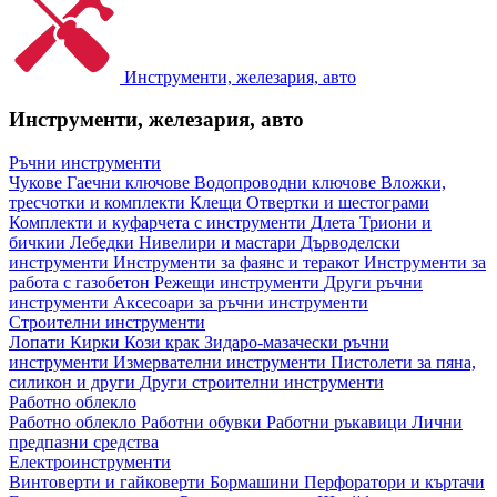
Инструменти, железария, авто
Инструменти, железария, авто
Ръчни инструменти
Чукове
Гаечни ключове
Водопроводни ключове
Вложки,
тресчотки и комплекти
Клещи
Отвертки и шестограми
Комплекти и куфарчета с инструменти
Длета
Триони и
бичкии
Лебедки
Нивелири и мастари
Дърводелски
инструменти
Инструменти за фаянс и теракот
Инструменти за
работа с газобетон
Режещи инструменти
Други ръчни
инструменти
Аксесоари за ръчни инструменти
Строителни инструменти
Лопати
Кирки
Кози крак
Зидаро-мазачески ръчни
инструменти
Измервателни инструменти
Пистолети за пяна,
силикон и други
Други строителни инструменти
Работно облекло
Работно облекло
Работни обувки
Работни ръкавици
Лични
предпазни средства
Електроинструменти
Винтоверти и гайковерти
Бормашини
Перфоратори и къртачи