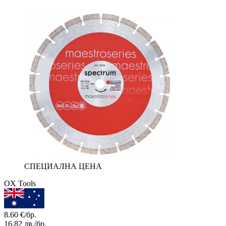
СПЕЦИАЛНА ЦЕНА
OX Tools
8.60
€/бр.
16.82
лв./бр.