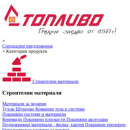
×
Специални предложения
×
Категории продукти
Строителни материали
Строителни материали
Материали за зидария
Тухли
Щурцове
Коминни тела и системи
Покривни системи и материали
Керемиди
Покривни плоскости
Покривни аксесоари
Подпокривни материали - фолиа, хартия
Покривни прозорци
Отводнителни системи за покрив