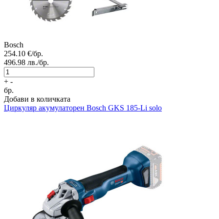
Bosch
254.10
€/бр.
496.98
лв./бр.
+
-
бр.
Добави в количката
Циркуляр акумулаторен
Bosch GKS 185-Li solo