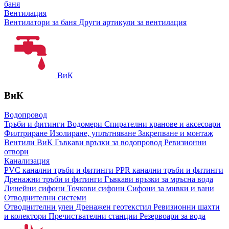
баня
Вентилация
Вентилатори за баня
Други артикули за вентилация
ВиК
ВиК
Водопровод
Тръби и фитинги
Водомери
Спирателни кранове и аксесоари
Филтриране
Изолиране, уплътняване
Закрепване и монтаж
Вентили ВиК
Гъвкави връзки за водопровод
Ревизионни
отвори
Канализация
PVC канални тръби и фитинги
PPR канални тръби и фитинги
Дренажни тръби и фитинги
Гъвкави връзки за мръсна вода
Линейни сифони
Точкови сифони
Сифони за мивки и вани
Отводнителни системи
Отводнителни улеи
Дренажен геотекстил
Ревизионни шахти
и колектори
Пречиствателни станции
Резервоари за вода