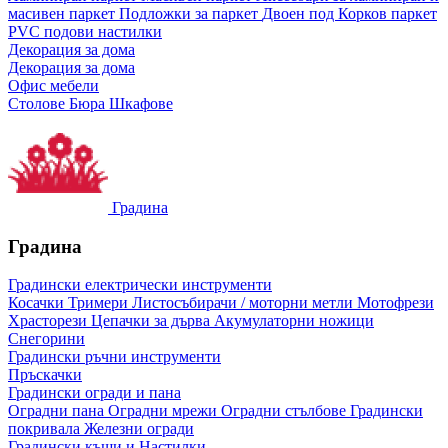
масивен паркет
Подложки за паркет
Двоен под
Корков паркет
PVC подови настилки
Декорация за дома
Декорация за дома
Офис мебели
Столове
Бюра
Шкафове
Градина
Градина
Градински електрически инструменти
Косачки
Тримери
Листосъбирачи / моторни метли
Мотофрези
Храсторези
Цепачки за дърва
Акумулаторни ножици
Снегорини
Градински ръчни инструменти
Пръскачки
Градински огради и пана
Оградни пана
Оградни мрежи
Оградни стълбове
Градински
покривала
Железни огради
Градински къщи и Настилки