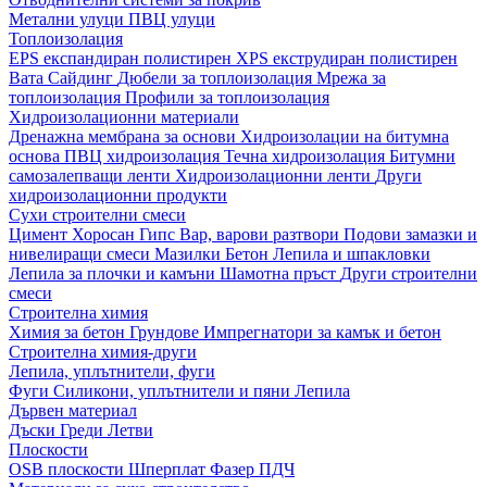
Метални улуци
ПВЦ улуци
Топлоизолация
EPS експандиран полистирен
XPS екструдиран полистирен
Вата
Сайдинг
Дюбели за топлоизолация
Мрежа за
топлоизолация
Профили за топлоизолация
Хидроизолационни материали
Дренажна мембрана за основи
Хидроизолации на битумна
основа
ПВЦ хидроизолация
Течна хидроизолация
Битумни
самозалепващи ленти
Хидроизолационни ленти
Други
хидроизолационни продукти
Сухи строителни смеси
Цимент
Хоросан
Гипс
Вар, варови разтвори
Подови замазки и
нивелиращи смеси
Мазилки
Бетон
Лепила и шпакловки
Лепила за плочки и камъни
Шамотна пръст
Други строителни
смеси
Строителна химия
Химия за бетон
Грундове
Импрегнатори за камък и бетон
Строителна химия-други
Лепила, уплътнители, фуги
Фуги
Силикони, уплътнители и пяни
Лепила
Дървен материал
Дъски
Греди
Летви
Плоскости
OSB плоскости
Шперплат
Фазер
ПДЧ