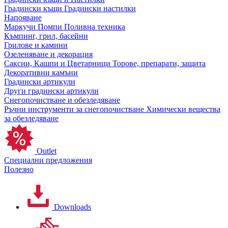
Градински къщи
Градински настилки
Напояване
Маркучи
Помпи
Поливна техника
Къмпинг, грил, басейни
Грилове и камини
Озеленяване и декорация
Саксии, Кашпи и Цветарници
Торове, препарати, защита
Декоративни камъни
Градински артикули
Други градински артикули
Снегопочистване и обезледяване
Ръчни инструменти за снегопочистване
Химически вещества
за обезледяване
Outlet
Специални предложения
Полезно
Downloads