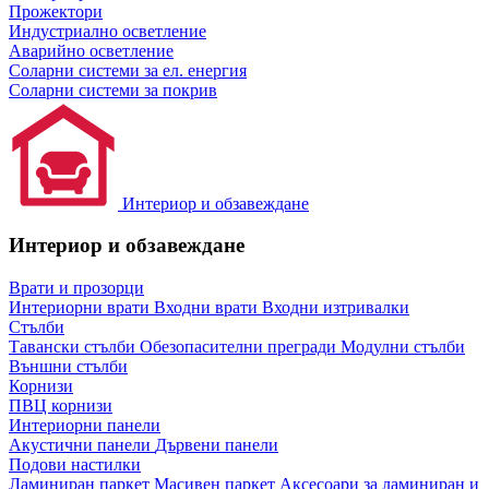
Прожектори
Индустриално осветление
Аварийно осветление
Соларни системи за ел. енергия
Соларни системи за покрив
Интериор и обзавеждане
Интериор и обзавеждане
Врати и прозорци
Интериорни врати
Входни врати
Входни изтривалки
Стълби
Тавански стълби
Обезопасителни прегради
Модулни стълби
Външни стълби
Корнизи
ПВЦ корнизи
Интериорни панели
Акустични панели
Дървени панели
Подови настилки
Ламиниран паркет
Масивен паркет
Аксесоари за ламиниран и