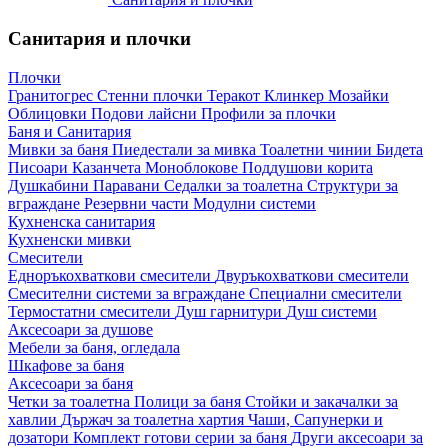
Санитария и плочки
Плочки
Гранитогрес
Стенни плочки
Теракот
Клинкер
Мозайки
Облицовки
Подови лайсни
Профили за плочки
Баня и Санитария
Мивки за баня
Пиедестали за мивка
Тоалетни чинии
Бидета
Писоари
Казанчета
Моноблокове
Поддушови корита
Душкабини
Паравани
Седалки за тоалетна
Структури за
вграждане
Резервни части
Модулни системи
Кухненска санитария
Кухненски мивки
Смесители
Едноръкохваткови смесители
Двуръкохваткови смесители
Смесителни системи за вграждане
Специални смесители
Термостатни смесители
Душ гарнитури
Душ системи
Аксесоари за душове
Мебели за баня, огледала
Шкафове за баня
Аксесоари за баня
Четки за тоалетна
Полици за баня
Стойки и закачалки за
хавлии
Държач за тоалетна хартия
Чаши, Сапунерки и
дозатори
Комплект готови серии за баня
Други аксесоари за