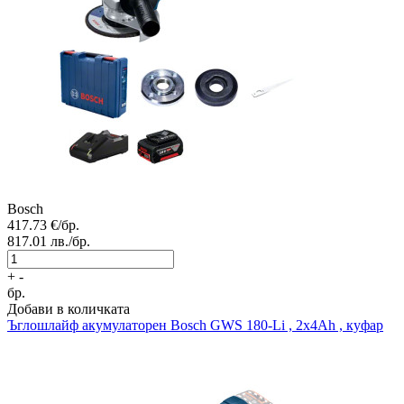
Bosch
417.73
€/бр.
817.01
лв./бр.
+
-
бр.
Добави в количката
Ъглошлайф акумулаторен
Bosch GWS 180-Li , 2x4Ah , куфар