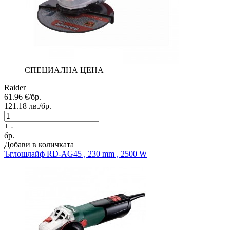
СПЕЦИАЛНА ЦЕНА
Raider
61.96
€/бр.
121.18
лв./бр.
+
-
бр.
Добави в количката
Ъглошлайф
RD-AG45 , 230 mm , 2500 W