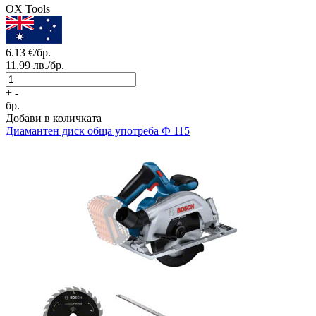
OX Tools
6.13
€/бр.
11.99
лв./бр.
+
-
бр.
Добави в количката
Диамантен диск обща употреба Ф 115