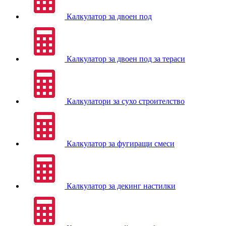
Калкулатор за двоен под
Калкулатор за двоен под за тераси
Калкулатори за сухо строителство
Калкулатор за фугиращи смеси
Калкулатор за декинг настилки