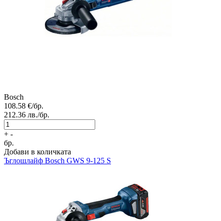
Bosch
108.58
€/бр.
212.36
лв./бр.
+
-
бр.
Добави в количката
Ъглошлайф
Bosch GWS 9-125 S