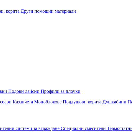
и, корита
Други помощни материали
овки
Подови лайсни
Профили за плочки
соари
Казанчета
Моноблокове
Поддушови корита
Душкабини
П
ителни системи за вграждане
Специални смесители
Термостатн