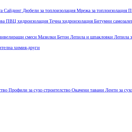
та
Сайдинг
Дюбели за топлоизолация
Мрежа за топлоизолация
П
ова
ПВЦ хидроизолация
Течна хидроизолация
Битумни самозал
 нивелиращи смеси
Мазилки
Бетон
Лепила и шпакловки
Лепила 
ителна химия-други
ство
Профили за сухо строителство
Окачени тавани
Ленти за сух