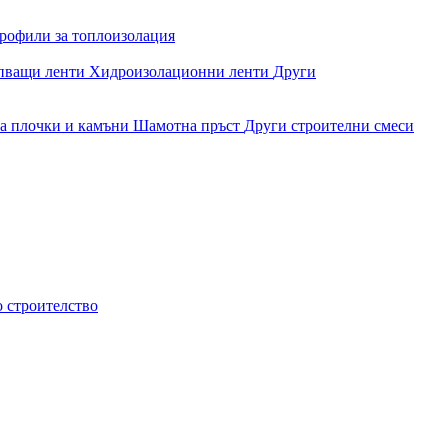
рофили за топлоизолация
епващи ленти
Хидроизолационни ленти
Други
за плочки и камъни
Шамотна пръст
Други строителни смеси
о строителство