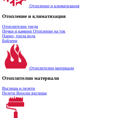
Отопление и климатизация
Отопление и климатизация
Отоплителни уреди
Печки и камини
Отопление на ток
Парно, топла вода
Бойлери
Отоплителни материали
Отоплителни материали
Въглища и пелети
Пелети
Вносни въглища