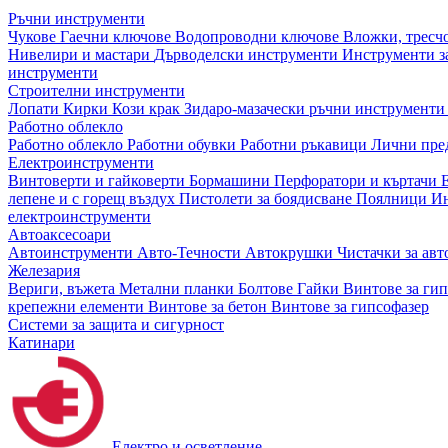
Ръчни инструменти
Чукове
Гаечни ключове
Водопроводни ключове
Вложки, тресч
Нивелири и мастари
Дърводелски инструменти
Инструменти за
инструменти
Строителни инструменти
Лопати
Кирки
Кози крак
Зидаро-мазачески ръчни инструмент
Работно облекло
Работно облекло
Работни обувки
Работни ръкавици
Лични пре
Електроинструменти
Винтоверти и гайковерти
Бормашини
Перфоратори и къртачи
лепене и с горещ въздух
Пистолети за боядисване
Поялници
Ин
електроинструменти
Автоаксесоари
Автоинструменти
Авто-Течности
Автокрушки
Чистачки за ав
Железария
Вериги, въжета
Метални планки
Болтове
Гайки
Винтове за ги
крепежни елементи
Винтове за бетон
Винтове за гипсофазер
Системи за защита и сигурност
Катинари
Електро и осветление