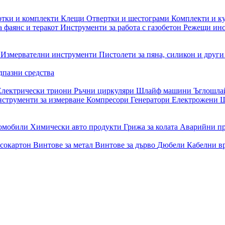
отки и комплекти
Клещи
Отвертки и шестограми
Комплекти и к
 фаянс и теракот
Инструменти за работа с газобетон
Режещи ин
и
Измервателни инструменти
Пистолети за пяна, силикон и друг
дпазни средства
Електрически триони
Ръчни циркуляри
Шлайф машини
Ъглошл
струменти за измерване
Компресори
Генератори
Електрожени
Ш
томобили
Химически авто продукти
Грижа за колата
Аварийни п
псокартон
Винтове за метал
Винтове за дърво
Дюбели
Кабелни в