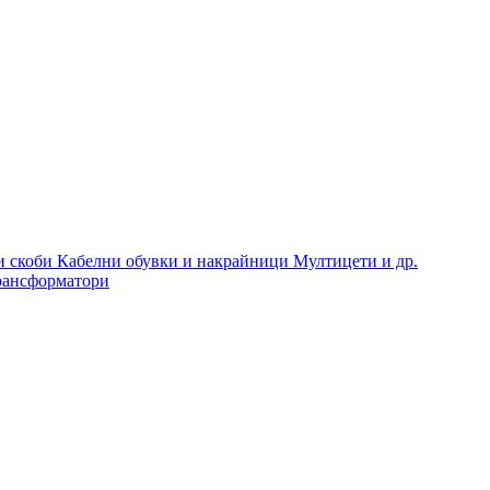
и скоби
Кабелни обувки и накрайници
Мултицети и др.
рансформатори