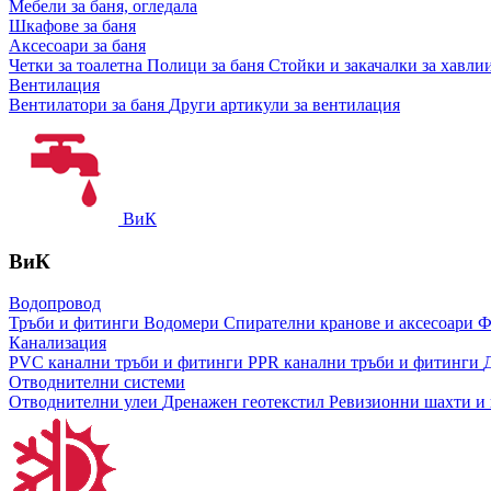
Мебели за баня, огледала
Шкафове за баня
Аксесоари за баня
Четки за тоалетна
Полици за баня
Стойки и закачалки за хавли
Вентилация
Вентилатори за баня
Други артикули за вентилация
ВиК
ВиК
Водопровод
Тръби и фитинги
Водомери
Спирателни кранове и аксесоари
Ф
Канализация
PVC канални тръби и фитинги
PPR канални тръби и фитинги
Отводнителни системи
Отводнителни улеи
Дренажен геотекстил
Ревизионни шахти и