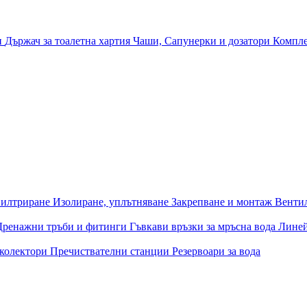
и
Държач за тоалетна хартия
Чаши, Сапунерки и дозатори
Компле
илтриране
Изолиране, уплътняване
Закрепване и монтаж
Венти
Дренажни тръби и фитинги
Гъвкави връзки за мръсна вода
Лине
 колектори
Пречиствателни станции
Резервоари за вода