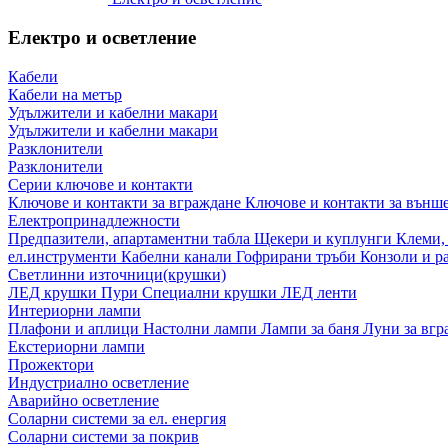
Електро и осветление
Кабели
Кабели на метър
Удължители и кабелни макари
Удължители и кабелни макари
Разклонители
Разклонители
Серии ключове и контакти
Ключове и контакти за вграждане
Ключове и контакти за външ
Електропринадлежности
Предпазители, апартаментни табла
Щекери и куплунги
Клеми,
ел.инструменти
Кабелни канали
Гофрирани тръби
Конзоли и р
Светлинни източници(крушки)
ЛЕД крушки
Пури
Специални крушки
ЛЕД ленти
Интериорни лампи
Плафони и аплици
Настолни лампи
Лампи за баня
Луни за вг
Екстериорни лампи
Прожектори
Индустриално осветление
Аварийно осветление
Соларни системи за ел. енергия
Соларни системи за покрив