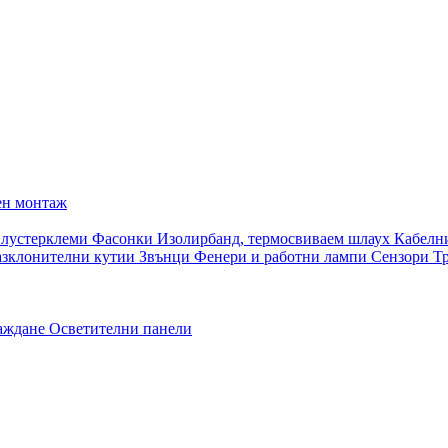
ен монтаж
 лустерклеми
Фасонки
Изолирбанд, термосвиваем шлаух
Кабелн
азклонителни кутии
Звънци
Фенери и работни лампи
Сензори
Т
раждане
Осветителни панели