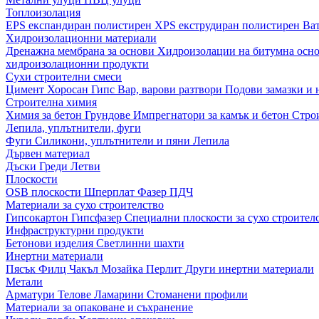
Топлоизолация
EPS експандиран полистирен
XPS екструдиран полистирен
Ва
Хидроизолационни материали
Дренажна мембрана за основи
Хидроизолации на битумна осн
хидроизолационни продукти
Сухи строителни смеси
Цимент
Хоросан
Гипс
Вар, варови разтвори
Подови замазки и
Строителна химия
Химия за бетон
Грундове
Импрегнатори за камък и бетон
Стро
Лепила, уплътнители, фуги
Фуги
Силикони, уплътнители и пяни
Лепила
Дървен материал
Дъски
Греди
Летви
Плоскости
OSB плоскости
Шперплат
Фазер
ПДЧ
Материали за сухо строителство
Гипсокартон
Гипсфазер
Специални плоскости за сухо строител
Инфраструктурни продукти
Бетонови изделия
Светлинни шахти
Инертни материали
Пясък
Филц
Чакъл
Мозайкa
Перлит
Други инертни материали
Метали
Арматури
Телове
Ламарини
Стоманени профили
Материали за опаковане и съхранение