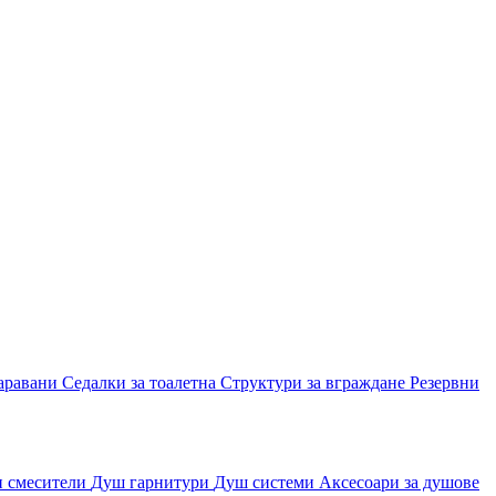
аравани
Седалки за тоалетна
Структури за вграждане
Резервни
и смесители
Душ гарнитури
Душ системи
Аксесоари за душове