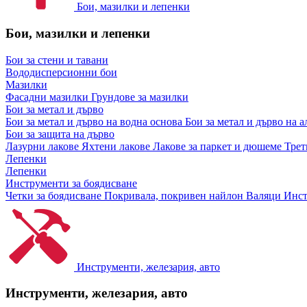
Бои, мазилки и лепенки
Бои, мазилки и лепенки
Бои за стени и тавани
Вододисперсионни бои
Мазилки
Фасадни мазилки
Грундове за мазилки
Бои за метал и дърво
Бои за метал и дърво на водна основа
Бои за метал и дърво на 
Бои за защита на дърво
Лазурни лакове
Яхтени лакове
Лакове за паркет и дюшеме
Трет
Лепенки
Лепенки
Инструменти за боядисване
Четки за боядисване
Покривала, покривен найлон
Валяци
Инст
Инструменти, железария, авто
Инструменти, железария, авто