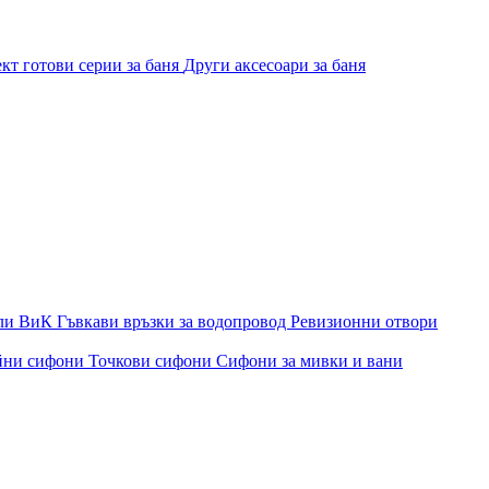
кт готови серии за баня
Други аксесоари за баня
ли ВиК
Гъвкави връзки за водопровод
Ревизионни отвори
йни сифони
Точкови сифони
Сифони за мивки и вани