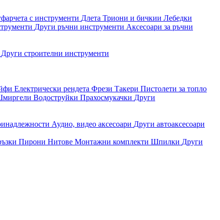
уфарчета с инструменти
Длета
Триони и бичкии
Лебедки
струменти
Други ръчни инструменти
Аксесоари за ръчни
и
Други строителни инструменти
айфи
Електрически рендета
Фрези
Такери
Пистолети за топло
миргели
Водоструйки
Прахосмукачки
Други
ринадлежности
Аудио, видео аксесоари
Други автоаксесоари
ръзки
Пирони
Нитове
Монтажни комплекти
Шпилки
Други