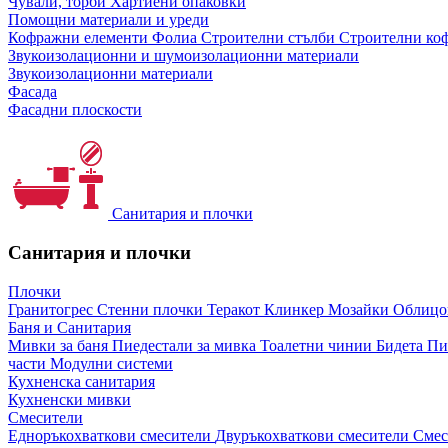
Чували, торби
Хартиени опаковки
Помощни материали и уреди
Кофражни елементи
Фолиа
Строителни стълби
Строителни коф
Звукоизолационни и шумоизолационни материали
Звукоизолационни материали
Фасада
Фасадни плоскости
Санитария и плочки
Санитария и плочки
Плочки
Гранитогрес
Стенни плочки
Теракот
Клинкер
Мозайки
Облиц
Баня и Санитария
Мивки за баня
Пиедестали за мивка
Тоалетни чинии
Бидета
Пи
части
Модулни системи
Кухненска санитария
Кухненски мивки
Смесители
Едноръкохваткови смесители
Двуръкохваткови смесители
Смес