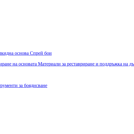
алкидна основа
Спрей бои
иране на основата
Материали за реставриране и поддръжка на д
рументи за боядисване