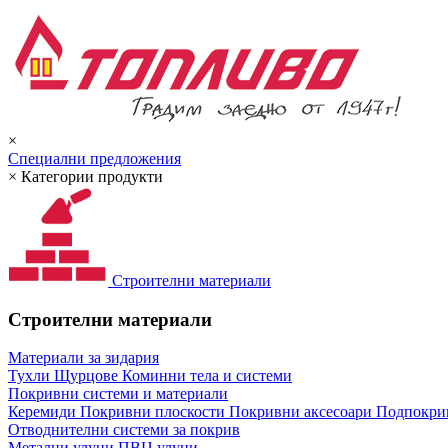
×
Специални предложения
×
Категории продукти
Строителни материали
Строителни материали
Материали за зидария
Тухли
Щурцове
Коминни тела и системи
Покривни системи и материали
Керемиди
Покривни плоскости
Покривни аксесоари
Подпокрив
Отводнителни системи за покрив
Метални улуци
ПВЦ улуци