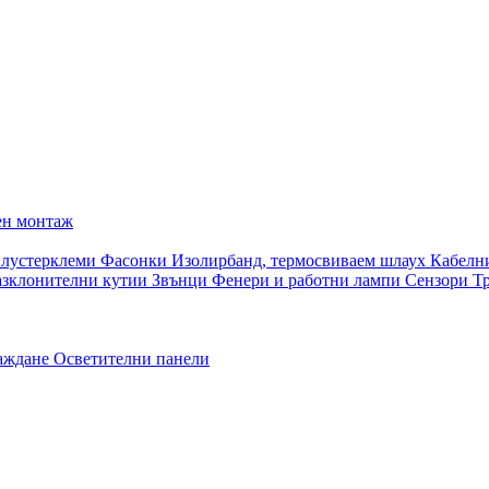
ен монтаж
 лустерклеми
Фасонки
Изолирбанд, термосвиваем шлаух
Кабелн
азклонителни кутии
Звънци
Фенери и работни лампи
Сензори
Т
раждане
Осветителни панели