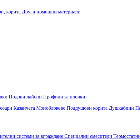
и, корита
Други помощни материали
овки
Подови лайсни
Профили за плочки
соари
Казанчета
Моноблокове
Поддушови корита
Душкабини
П
ителни системи за вграждане
Специални смесители
Термостатн