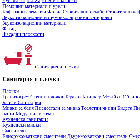
Чували, торби
Хартиени опаковки
Помощни материали и уреди
Кофражни елементи
Фолиа
Строителни стълби
Строителни коф
Звукоизолационни и шумоизолационни материали
Звукоизолационни материали
Фасада
Фасадни плоскости
Санитария и плочки
Санитария и плочки
Плочки
Гранитогрес
Стенни плочки
Теракот
Клинкер
Мозайки
Облиц
Баня и Санитария
Мивки за баня
Пиедестали за мивка
Тоалетни чинии
Бидета
Пи
части
Модулни системи
Кухненска санитария
Кухненски мивки
Смесители
Едноръкохваткови смесители
Двуръкохваткови смесители
Смес