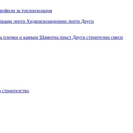
рофили за топлоизолация
епващи ленти
Хидроизолационни ленти
Други
за плочки и камъни
Шамотна пръст
Други строителни смеси
о строителство