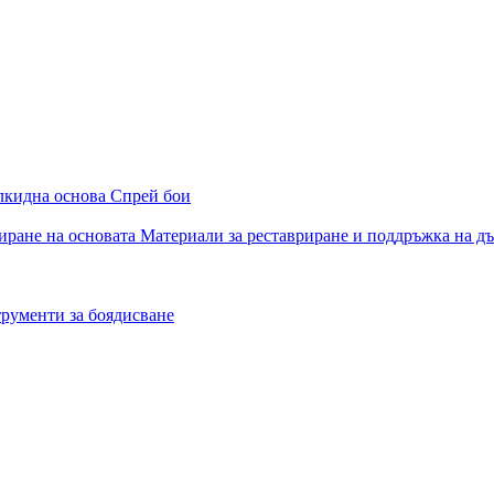
алкидна основа
Спрей бои
иране на основата
Материали за реставриране и поддръжка на д
рументи за боядисване