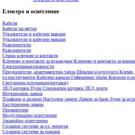
Електро и осветление
Кабели
Кабели на метър
Удължители и кабелни макари
Удължители и кабелни макари
Разклонители
Разклонители
Серии ключове и контакти
Ключове и контакти за вграждане
Ключове и контакти за външ
Електропринадлежности
Предпазители, апартаментни табла
Щекери и куплунги
Клеми,
ел.инструменти
Кабелни канали
Гофрирани тръби
Конзоли и р
Светлинни източници(крушки)
ЛЕД крушки
Пури
Специални крушки
ЛЕД ленти
Интериорни лампи
Плафони и аплици
Настолни лампи
Лампи за баня
Луни за вг
Екстериорни лампи
Прожектори
Индустриално осветление
Аварийно осветление
Соларни системи за ел. енергия
Соларни системи за покрив