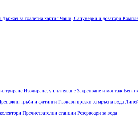
и
Държач за тоалетна хартия
Чаши, Сапунерки и дозатори
Компле
илтриране
Изолиране, уплътняване
Закрепване и монтаж
Венти
Дренажни тръби и фитинги
Гъвкави връзки за мръсна вода
Лине
 колектори
Пречиствателни станции
Резервоари за вода