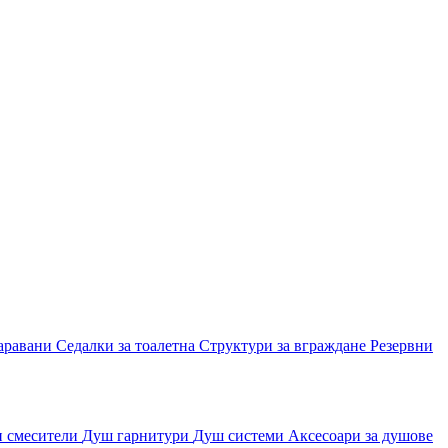
аравани
Седалки за тоалетна
Структури за вграждане
Резервни
и смесители
Душ гарнитури
Душ системи
Аксесоари за душове