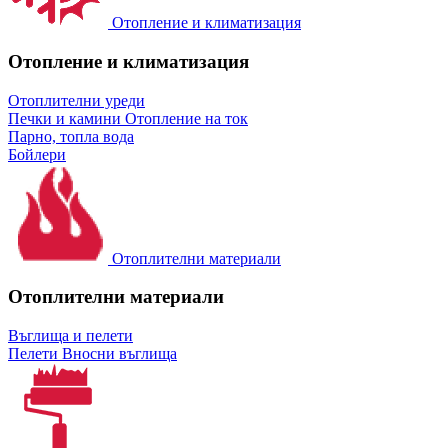
Отопление и климатизация
Отопление и климатизация
Отоплителни уреди
Печки и камини
Отопление на ток
Парно, топла вода
Бойлери
Отоплителни материали
Отоплителни материали
Въглища и пелети
Пелети
Вносни въглища