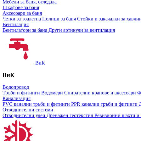
Мебели за баня, огледала
Шкафове за баня
Аксесоари за баня
Четки за тоалетна
Полици за баня
Стойки и закачалки за хавли
Вентилация
Вентилатори за баня
Други артикули за вентилация
ВиК
ВиК
Водопровод
Тръби и фитинги
Водомери
Спирателни кранове и аксесоари
Ф
Канализация
PVC канални тръби и фитинги
PPR канални тръби и фитинги
Отводнителни системи
Отводнителни улеи
Дренажен геотекстил
Ревизионни шахти и