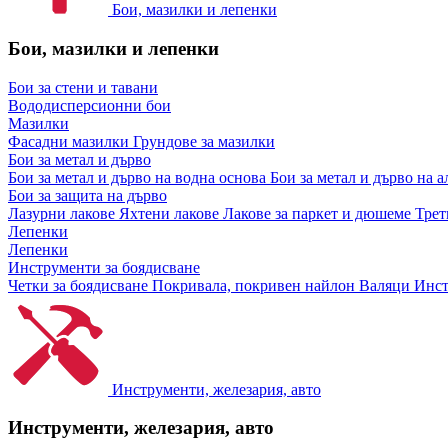
Бои, мазилки и лепенки
Бои, мазилки и лепенки
Бои за стени и тавани
Вододисперсионни бои
Мазилки
Фасадни мазилки
Грундове за мазилки
Бои за метал и дърво
Бои за метал и дърво на водна основа
Бои за метал и дърво на 
Бои за защита на дърво
Лазурни лакове
Яхтени лакове
Лакове за паркет и дюшеме
Трет
Лепенки
Лепенки
Инструменти за боядисване
Четки за боядисване
Покривала, покривен найлон
Валяци
Инст
Инструменти, железария, авто
Инструменти, железария, авто