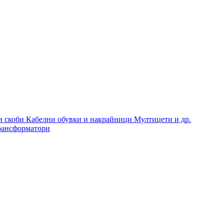
и скоби
Кабелни обувки и накрайници
Мултицети и др.
рансформатори