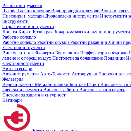
Ръчни инструменти
Чукове
Гаечни ключове
Водопроводни ключове
Вложки, тресч
Нивелири и мастари
Дърводелски инструменти
Инструменти за
инструменти
Строителни инструменти
Лопати
Кирки
Кози крак
Зидаро-мазачески ръчни инструмент
Работно облекло
Работно облекло
Работни обувки
Работни ръкавици
Лични пре
Електроинструменти
Винтоверти и гайковерти
Бормашини
Перфоратори и къртачи
лепене и с горещ въздух
Пистолети за боядисване
Поялници
Ин
електроинструменти
Автоаксесоари
Автоинструменти
Авто-Течности
Автокрушки
Чистачки за ав
Железария
Вериги, въжета
Метални планки
Болтове
Гайки
Винтове за ги
крепежни елементи
Винтове за бетон
Винтове за гипсофазер
Системи за защита и сигурност
Катинари
Електро и осветление