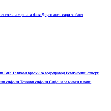
кт готови серии за баня
Други аксесоари за баня
ли ВиК
Гъвкави връзки за водопровод
Ревизионни отвори
йни сифони
Точкови сифони
Сифони за мивки и вани