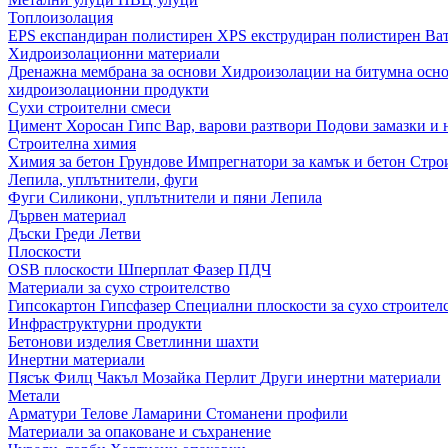
Топлоизолация
EPS експандиран полистирен
XPS екструдиран полистирен
Ва
Хидроизолационни материали
Дренажна мембрана за основи
Хидроизолации на битумна осн
хидроизолационни продукти
Сухи строителни смеси
Цимент
Хоросан
Гипс
Вар, варови разтвори
Подови замазки и
Строителна химия
Химия за бетон
Грундове
Импрегнатори за камък и бетон
Стро
Лепила, уплътнители, фуги
Фуги
Силикони, уплътнители и пяни
Лепила
Дървен материал
Дъски
Греди
Летви
Плоскости
OSB плоскости
Шперплат
Фазер
ПДЧ
Материали за сухо строителство
Гипсокартон
Гипсфазер
Специални плоскости за сухо строител
Инфраструктурни продукти
Бетонови изделия
Светлинни шахти
Инертни материали
Пясък
Филц
Чакъл
Мозайкa
Перлит
Други инертни материали
Метали
Арматури
Телове
Ламарини
Стоманени профили
Материали за опаковане и съхранение