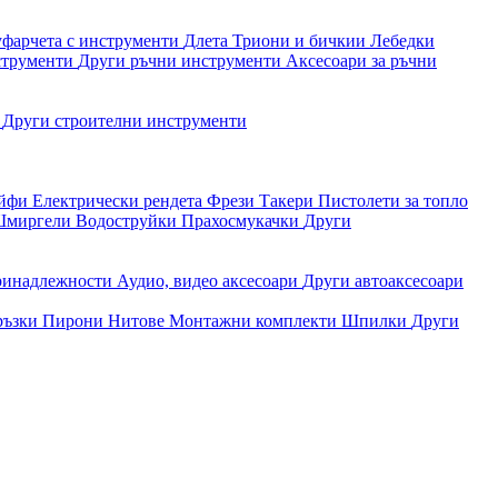
уфарчета с инструменти
Длета
Триони и бичкии
Лебедки
струменти
Други ръчни инструменти
Аксесоари за ръчни
и
Други строителни инструменти
айфи
Електрически рендета
Фрези
Такери
Пистолети за топло
миргели
Водоструйки
Прахосмукачки
Други
ринадлежности
Аудио, видео аксесоари
Други автоаксесоари
ръзки
Пирони
Нитове
Монтажни комплекти
Шпилки
Други