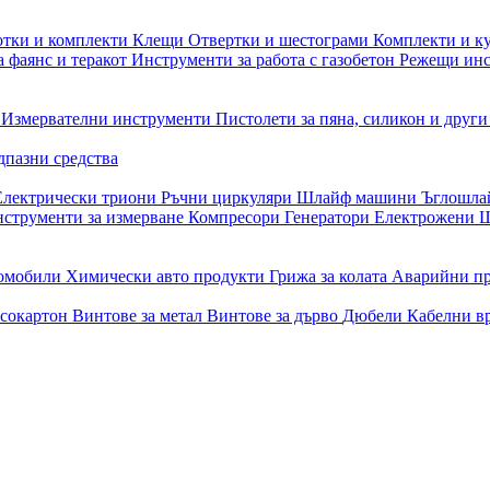
отки и комплекти
Клещи
Отвертки и шестограми
Комплекти и к
 фаянс и теракот
Инструменти за работа с газобетон
Режещи ин
и
Измервателни инструменти
Пистолети за пяна, силикон и друг
дпазни средства
Електрически триони
Ръчни циркуляри
Шлайф машини
Ъглошл
струменти за измерване
Компресори
Генератори
Електрожени
Ш
томобили
Химически авто продукти
Грижа за колата
Аварийни п
псокартон
Винтове за метал
Винтове за дърво
Дюбели
Кабелни в