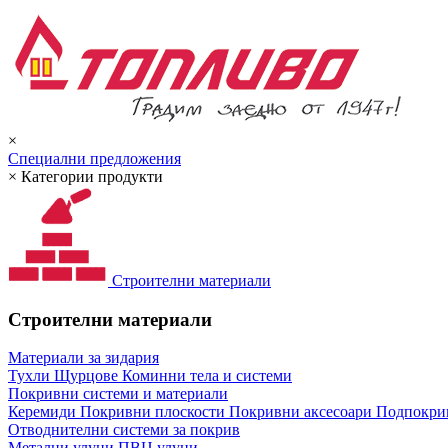
×
Специални предложения
×
Категории продукти
Строителни материали
Строителни материали
Материали за зидария
Тухли
Щурцове
Коминни тела и системи
Покривни системи и материали
Керемиди
Покривни плоскости
Покривни аксесоари
Подпокрив
Отводнителни системи за покрив
Метални улуци
ПВЦ улуци