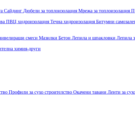
та
Сайдинг
Дюбели за топлоизолация
Мрежа за топлоизолация
П
ова
ПВЦ хидроизолация
Течна хидроизолация
Битумни самозал
 нивелиращи смеси
Мазилки
Бетон
Лепила и шпакловки
Лепила 
ителна химия-други
ство
Профили за сухо строителство
Окачени тавани
Ленти за сух