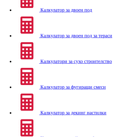
Калкулатор за двоен под
Калкулатор за двоен под за тераси
Калкулатори за сухо строителство
Калкулатор за фугиращи смеси
Калкулатор за декинг настилки