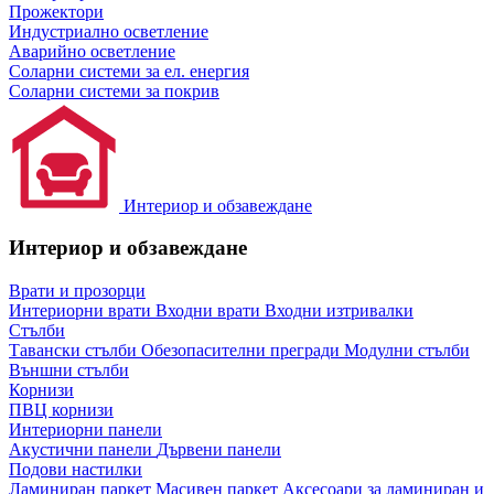
Прожектори
Индустриално осветление
Аварийно осветление
Соларни системи за ел. енергия
Соларни системи за покрив
Интериор и обзавеждане
Интериор и обзавеждане
Врати и прозорци
Интериорни врати
Входни врати
Входни изтривалки
Стълби
Тавански стълби
Обезопасителни прегради
Модулни стълби
Външни стълби
Корнизи
ПВЦ корнизи
Интериорни панели
Акустични панели
Дървени панели
Подови настилки
Ламиниран паркет
Масивен паркет
Аксесоари за ламиниран и