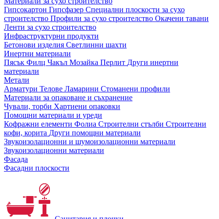
Материали за сухо строителство
Гипсокартон
Гипсфазер
Специални плоскости за сухо
строителство
Профили за сухо строителство
Окачени тавани
Ленти за сухо строителство
Инфраструктурни продукти
Бетонови изделия
Светлинни шахти
Инертни материали
Пясък
Филц
Чакъл
Мозайкa
Перлит
Други инертни
материали
Метали
Арматури
Телове
Ламарини
Стоманени профили
Материали за опаковане и съхранение
Чували, торби
Хартиени опаковки
Помощни материали и уреди
Кофражни елементи
Фолиа
Строителни стълби
Строителни
кофи, корита
Други помощни материали
Звукоизолационни и шумоизолационни материали
Звукоизолационни материали
Фасада
Фасадни плоскости
Санитария и плочки