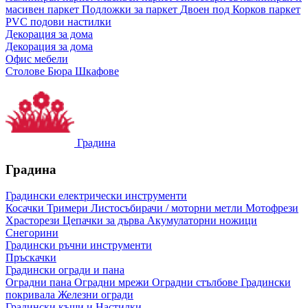
масивен паркет
Подложки за паркет
Двоен под
Корков паркет
PVC подови настилки
Декорация за дома
Декорация за дома
Офис мебели
Столове
Бюра
Шкафове
Градина
Градина
Градински електрически инструменти
Косачки
Тримери
Листосъбирачи / моторни метли
Мотофрези
Храсторези
Цепачки за дърва
Акумулаторни ножици
Снегорини
Градински ръчни инструменти
Пръскачки
Градински огради и пана
Оградни пана
Оградни мрежи
Оградни стълбове
Градински
покривала
Железни огради
Градински къщи и Настилки