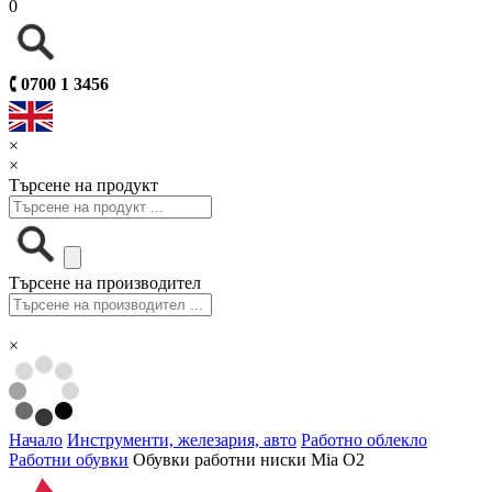
0
🕻
0700 1 3456
×
×
Търсене на продукт
Търсене на производител
×
Начало
Инструменти, железария, авто
Работно облекло
Работни обувки
Обувки работни ниски Mia O2