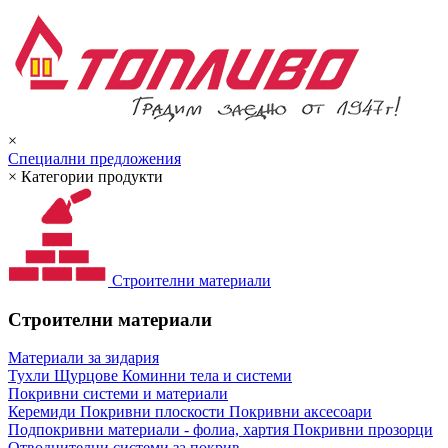
×
Специални предложения
×
Категории продукти
Строителни материали
Строителни материали
Материали за зидария
Тухли
Щурцове
Коминни тела и системи
Покривни системи и материали
Керемиди
Покривни плоскости
Покривни аксесоари
Подпокривни материали - фолиа, хартия
Покривни прозорци
Отводнителни системи за покрив