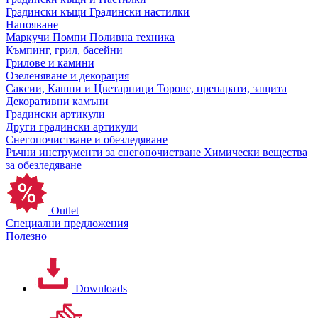
Градински къщи
Градински настилки
Напояване
Маркучи
Помпи
Поливна техника
Къмпинг, грил, басейни
Грилове и камини
Озеленяване и декорация
Саксии, Кашпи и Цветарници
Торове, препарати, защита
Декоративни камъни
Градински артикули
Други градински артикули
Снегопочистване и обезледяване
Ръчни инструменти за снегопочистване
Химически вещества
за обезледяване
Outlet
Специални предложения
Полезно
Downloads