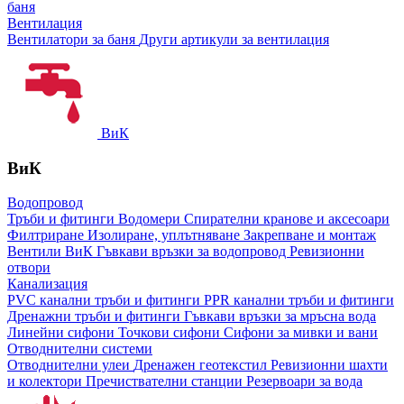
баня
Вентилация
Вентилатори за баня
Други артикули за вентилация
ВиК
ВиК
Водопровод
Тръби и фитинги
Водомери
Спирателни кранове и аксесоари
Филтриране
Изолиране, уплътняване
Закрепване и монтаж
Вентили ВиК
Гъвкави връзки за водопровод
Ревизионни
отвори
Канализация
PVC канални тръби и фитинги
PPR канални тръби и фитинги
Дренажни тръби и фитинги
Гъвкави връзки за мръсна вода
Линейни сифони
Точкови сифони
Сифони за мивки и вани
Отводнителни системи
Отводнителни улеи
Дренажен геотекстил
Ревизионни шахти
и колектори
Пречиствателни станции
Резервоари за вода