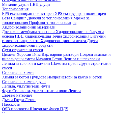
Метални улуци
ПВЦ улуци
Топлоизолация
EPS експандиран полистирен
XPS екструдиран полистирен
Вата
Сайдинг
Дюбели за топлоизолация
Мрежа за
топлоизолация
Профили за топлоизолация
Хидроизолационни материали
Дренажна мембрана за основи
Хидроизолации на битумна
основа
ПВЦ хидроизолация
Течна хидроизолация
Битумни
самозалепващи ленти
Хидроизолационни ленти
Други
хидроизолационни продукти
Сухи строителни смеси
Цимент
Хоросан
Гипс
Вар, варови разтвори
Подови замазки и
нивелиращи смеси
Мазилки
Бетон
Лепила и шпакловки
Лепила за плочки и камъни
Шамотна пръст
Други строителни
смеси
Строителна химия
Химия за бетон
Грундове
Импрегнатори за камък и бетон
Строителна химия-други
Лепила, уплътнители, фуги
Фуги
Силикони, уплътнители и пяни
Лепила
Дървен материал
Дъски
Греди
Летви
Плоскости
OSB плоскости
Шперплат
Фазер
ПДЧ