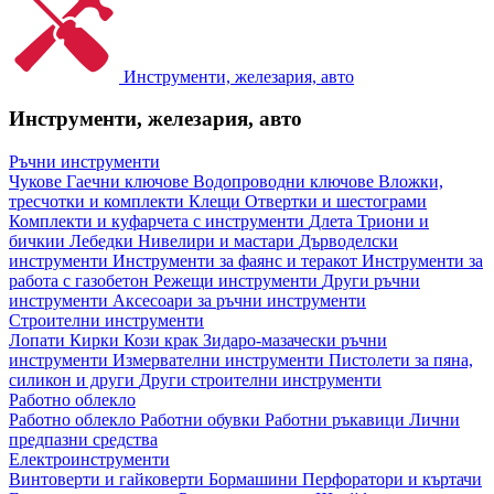
Инструменти, железария, авто
Инструменти, железария, авто
Ръчни инструменти
Чукове
Гаечни ключове
Водопроводни ключове
Вложки,
тресчотки и комплекти
Клещи
Отвертки и шестограми
Комплекти и куфарчета с инструменти
Длета
Триони и
бичкии
Лебедки
Нивелири и мастари
Дърводелски
инструменти
Инструменти за фаянс и теракот
Инструменти за
работа с газобетон
Режещи инструменти
Други ръчни
инструменти
Аксесоари за ръчни инструменти
Строителни инструменти
Лопати
Кирки
Кози крак
Зидаро-мазачески ръчни
инструменти
Измервателни инструменти
Пистолети за пяна,
силикон и други
Други строителни инструменти
Работно облекло
Работно облекло
Работни обувки
Работни ръкавици
Лични
предпазни средства
Електроинструменти
Винтоверти и гайковерти
Бормашини
Перфоратори и къртачи