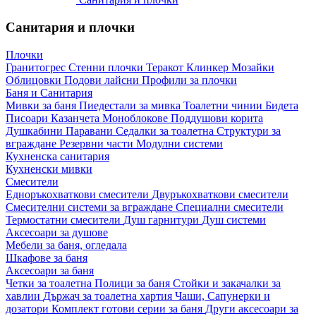
Санитария и плочки
Плочки
Гранитогрес
Стенни плочки
Теракот
Клинкер
Мозайки
Облицовки
Подови лайсни
Профили за плочки
Баня и Санитария
Мивки за баня
Пиедестали за мивка
Тоалетни чинии
Бидета
Писоари
Казанчета
Моноблокове
Поддушови корита
Душкабини
Паравани
Седалки за тоалетна
Структури за
вграждане
Резервни части
Модулни системи
Кухненска санитария
Кухненски мивки
Смесители
Едноръкохваткови смесители
Двуръкохваткови смесители
Смесителни системи за вграждане
Специални смесители
Термостатни смесители
Душ гарнитури
Душ системи
Аксесоари за душове
Мебели за баня, огледала
Шкафове за баня
Аксесоари за баня
Четки за тоалетна
Полици за баня
Стойки и закачалки за
хавлии
Държач за тоалетна хартия
Чаши, Сапунерки и
дозатори
Комплект готови серии за баня
Други аксесоари за