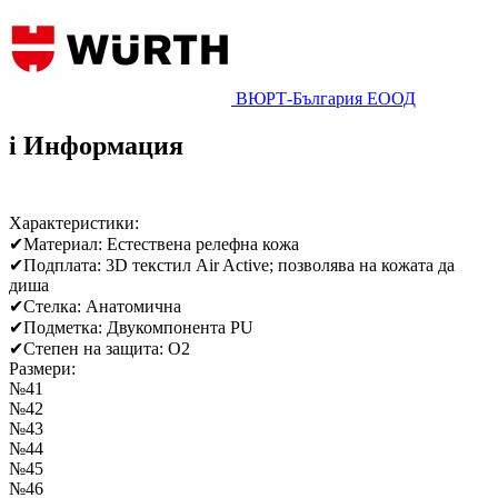
ВЮРТ-България ЕООД
i
Информация
Характеристики:
✔
Материал: Естествена релефна кожа
✔
Подплата: 3D текстил Air Active; позволява на кожата да
диша
✔
Стелка: Анатомична
✔
Подметка: Двукомпонента PU
✔
Степен на защита: O2
Размери:
№41
№42
№43
№44
№45
№46