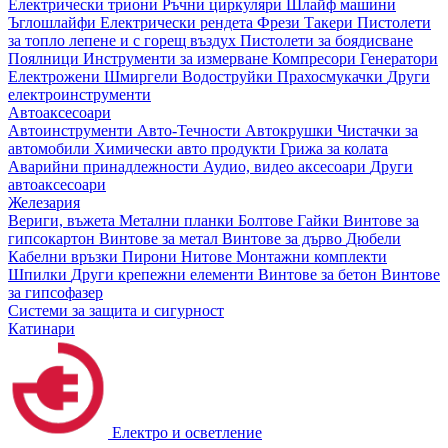
Електрически триони
Ръчни циркуляри
Шлайф машини
Ъглошлайфи
Електрически рендета
Фрези
Такери
Пистолети
за топло лепене и с горещ въздух
Пистолети за боядисване
Поялници
Инструменти за измерване
Компресори
Генератори
Електрожени
Шмиргели
Водоструйки
Прахосмукачки
Други
електроинструменти
Автоаксесоари
Автоинструменти
Авто-Течности
Автокрушки
Чистачки за
автомобили
Химически авто продукти
Грижа за колата
Аварийни принадлежности
Аудио, видео аксесоари
Други
автоаксесоари
Железария
Вериги, въжета
Метални планки
Болтове
Гайки
Винтове за
гипсокартон
Винтове за метал
Винтове за дърво
Дюбели
Кабелни връзки
Пирони
Нитове
Монтажни комплекти
Шпилки
Други крепежни елементи
Винтове за бетон
Винтове
за гипсофазер
Системи за защита и сигурност
Катинари
Електро и осветление