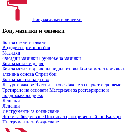
Бои, мазилки и лепенки
Бои, мазилки и лепенки
Бои за стени и тавани
Вододисперсионни бои
Мазилки
Фасадни мазилки
Грундове за мазилки
Бои за метал и дърво
Бои за метал и дърво на водна основа
Бои за метал и дърво на
алкидна основа
Спрей бои
Бои за защита на дърво
Лазурни лакове
Яхтени лакове
Лакове за паркет и дюшеме
Третиране на основата
Материали за реставриране и
поддръжка на дърво
Лепенки
Лепенки
Инструменти за боядисване
Четки за боядисване
Покривала, покривен найлон
Валяци
Инструменти за боядисване