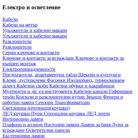
Електро и осветление
Кабели
Кабели на метър
Удължители и кабелни макари
Удължители и кабелни макари
Разклонители
Разклонители
Серии ключове и контакти
Ключове и контакти за вграждане
Ключове и контакти за
външен монтаж
Електропринадлежности
Предпазители, апартаментни табла
Щекери и куплунги
Клеми, лустерклеми
Фасонки
Изолирбанд, термосвиваем
шлаух
Кабелни скоби
Кабелни обувки и накрайници
Мултицети и др. ел.инструменти
Кабелни канали
Гофрирани
тръби
Конзоли и разклонителни кутии
Звънци
Фенери и
работни лампи
Сензори
Трансформатори
Светлинни източници(крушки)
ЛЕД крушки
Пури
Специални крушки
ЛЕД ленти
Интериорни лампи
Плафони и аплици
Настолни лампи
Лампи за баня
Луни за
вграждане
Осветителни панели
Екстериорни лампи