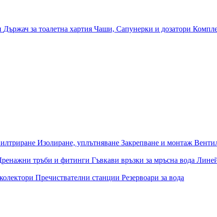
и
Държач за тоалетна хартия
Чаши, Сапунерки и дозатори
Компле
илтриране
Изолиране, уплътняване
Закрепване и монтаж
Венти
Дренажни тръби и фитинги
Гъвкави връзки за мръсна вода
Лине
 колектори
Пречиствателни станции
Резервоари за вода