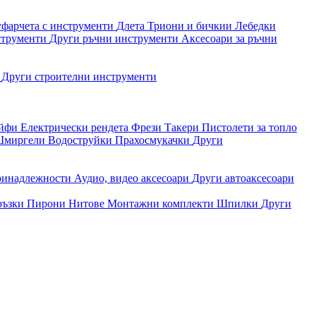
уфарчета с инструменти
Длета
Триони и бичкии
Лебедки
струменти
Други ръчни инструменти
Аксесоари за ръчни
и
Други строителни инструменти
айфи
Електрически рендета
Фрези
Такери
Пистолети за топло
миргели
Водоструйки
Прахосмукачки
Други
ринадлежности
Аудио, видео аксесоари
Други автоаксесоари
ръзки
Пирони
Нитове
Монтажни комплекти
Шпилки
Други