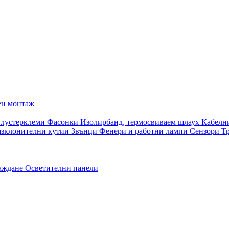
ен монтаж
 лустерклеми
Фасонки
Изолирбанд, термосвиваем шлаух
Кабелн
азклонителни кутии
Звънци
Фенери и работни лампи
Сензори
Т
раждане
Осветителни панели