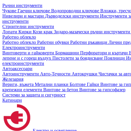
Ръчни инструменти
Чукове
Гаечни ключове
Водопроводни ключове
Вложки, тресч
Нивелири и мастари
Дърводелски инструменти
Инструменти за
инструменти
Строителни инструменти
Лопати
Кирки
Кози крак
Зидаро-мазачески ръчни инструмент
Работно облекло
Работно облекло
Работни обувки
Работни ръкавици
Лични пре
Електроинструменти
Винтоверти и гайковерти
Бормашини
Перфоратори и къртачи
лепене и с горещ въздух
Пистолети за боядисване
Поялници
Ин
електроинструменти
Автоаксесоари
Автоинструменти
Авто-Течности
Автокрушки
Чистачки за ав
Железария
Вериги, въжета
Метални планки
Болтове
Гайки
Винтове за ги
крепежни елементи
Винтове за бетон
Винтове за гипсофазер
Системи за защита и сигурност
Катинари
Електро и осветление