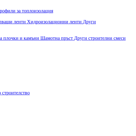
рофили за топлоизолация
епващи ленти
Хидроизолационни ленти
Други
за плочки и камъни
Шамотна пръст
Други строителни смеси
о строителство