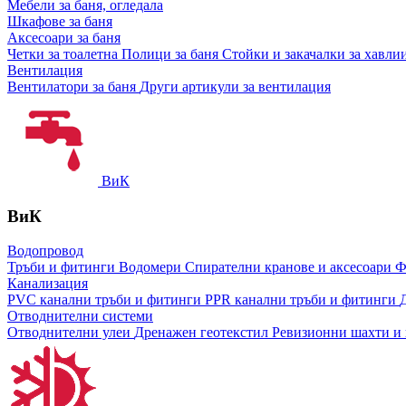
Мебели за баня, огледала
Шкафове за баня
Аксесоари за баня
Четки за тоалетна
Полици за баня
Стойки и закачалки за хавли
Вентилация
Вентилатори за баня
Други артикули за вентилация
ВиК
ВиК
Водопровод
Тръби и фитинги
Водомери
Спирателни кранове и аксесоари
Ф
Канализация
PVC канални тръби и фитинги
PPR канални тръби и фитинги
Отводнителни системи
Отводнителни улеи
Дренажен геотекстил
Ревизионни шахти и