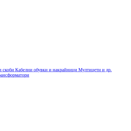
и скоби
Кабелни обувки и накрайници
Мултицети и др.
рансформатори