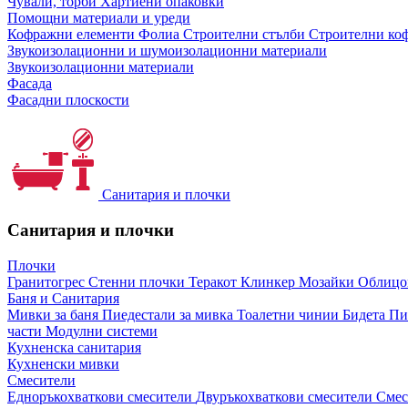
Чували, торби
Хартиени опаковки
Помощни материали и уреди
Кофражни елементи
Фолиа
Строителни стълби
Строителни коф
Звукоизолационни и шумоизолационни материали
Звукоизолационни материали
Фасада
Фасадни плоскости
Санитария и плочки
Санитария и плочки
Плочки
Гранитогрес
Стенни плочки
Теракот
Клинкер
Мозайки
Облиц
Баня и Санитария
Мивки за баня
Пиедестали за мивка
Тоалетни чинии
Бидета
Пи
части
Модулни системи
Кухненска санитария
Кухненски мивки
Смесители
Едноръкохваткови смесители
Двуръкохваткови смесители
Смес