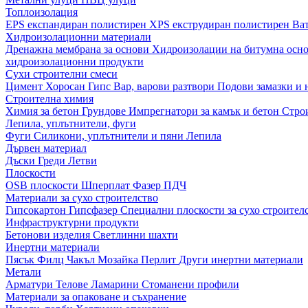
Топлоизолация
EPS експандиран полистирен
XPS екструдиран полистирен
Ва
Хидроизолационни материали
Дренажна мембрана за основи
Хидроизолации на битумна осн
хидроизолационни продукти
Сухи строителни смеси
Цимент
Хоросан
Гипс
Вар, варови разтвори
Подови замазки и
Строителна химия
Химия за бетон
Грундове
Импрегнатори за камък и бетон
Стро
Лепила, уплътнители, фуги
Фуги
Силикони, уплътнители и пяни
Лепила
Дървен материал
Дъски
Греди
Летви
Плоскости
OSB плоскости
Шперплат
Фазер
ПДЧ
Материали за сухо строителство
Гипсокартон
Гипсфазер
Специални плоскости за сухо строител
Инфраструктурни продукти
Бетонови изделия
Светлинни шахти
Инертни материали
Пясък
Филц
Чакъл
Мозайкa
Перлит
Други инертни материали
Метали
Арматури
Телове
Ламарини
Стоманени профили
Материали за опаковане и съхранение