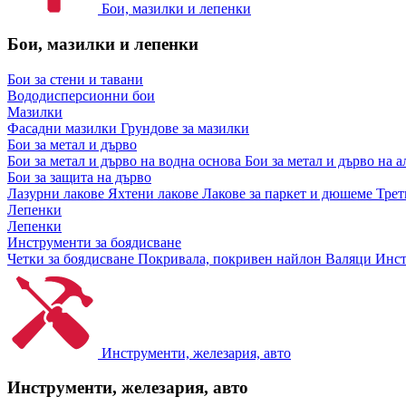
Бои, мазилки и лепенки
Бои, мазилки и лепенки
Бои за стени и тавани
Вододисперсионни бои
Мазилки
Фасадни мазилки
Грундове за мазилки
Бои за метал и дърво
Бои за метал и дърво на водна основа
Бои за метал и дърво на 
Бои за защита на дърво
Лазурни лакове
Яхтени лакове
Лакове за паркет и дюшеме
Трет
Лепенки
Лепенки
Инструменти за боядисване
Четки за боядисване
Покривала, покривен найлон
Валяци
Инст
Инструменти, железария, авто
Инструменти, железария, авто