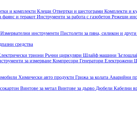
отки и комплекти
Клещи
Отвертки и шестограми
Комплекти и к
 фаянс и теракот
Инструменти за работа с газобетон
Режещи ин
и
Измервателни инструменти
Пистолети за пяна, силикон и друг
дпазни средства
Електрически триони
Ръчни циркуляри
Шлайф машини
Ъглошл
струменти за измерване
Компресори
Генератори
Електрожени
Ш
томобили
Химически авто продукти
Грижа за колата
Аварийни п
псокартон
Винтове за метал
Винтове за дърво
Дюбели
Кабелни в