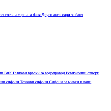
кт готови серии за баня
Други аксесоари за баня
ли ВиК
Гъвкави връзки за водопровод
Ревизионни отвори
йни сифони
Точкови сифони
Сифони за мивки и вани