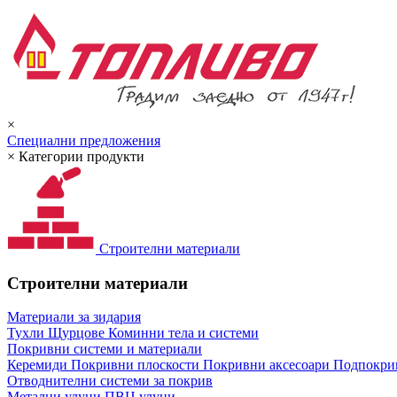
×
Специални предложения
×
Категории продукти
Строителни материали
Строителни материали
Материали за зидария
Тухли
Щурцове
Коминни тела и системи
Покривни системи и материали
Керемиди
Покривни плоскости
Покривни аксесоари
Подпокрив
Отводнителни системи за покрив
Метални улуци
ПВЦ улуци