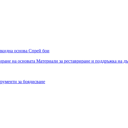
алкидна основа
Спрей бои
иране на основата
Материали за реставриране и поддръжка на д
рументи за боядисване