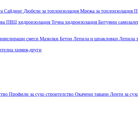
та
Сайдинг
Дюбели за топлоизолация
Мрежа за топлоизолация
П
ова
ПВЦ хидроизолация
Течна хидроизолация
Битумни самозал
 нивелиращи смеси
Мазилки
Бетон
Лепила и шпакловки
Лепила 
ителна химия-други
ство
Профили за сухо строителство
Окачени тавани
Ленти за сух