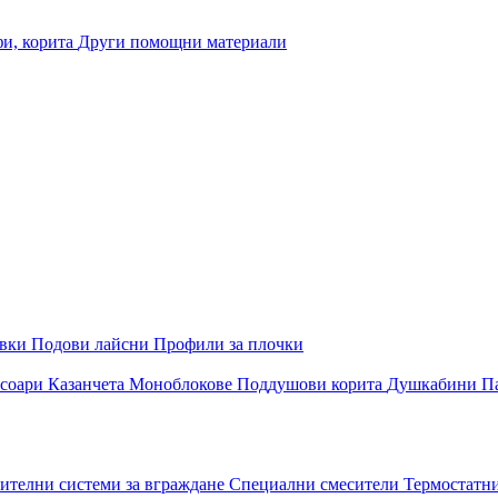
и, корита
Други помощни материали
овки
Подови лайсни
Профили за плочки
соари
Казанчета
Моноблокове
Поддушови корита
Душкабини
П
ителни системи за вграждане
Специални смесители
Термостатн