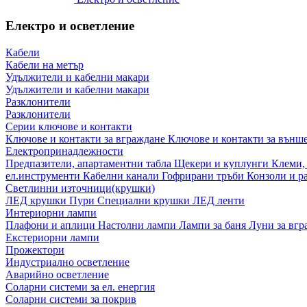
Електро и осветление
Кабели
Кабели на метър
Удължители и кабелни макари
Удължители и кабелни макари
Разклонители
Разклонители
Серии ключове и контакти
Ключове и контакти за вграждане
Ключове и контакти за външ
Електропринадлежности
Предпазители, апартаментни табла
Щекери и куплунги
Клеми,
ел.инструменти
Кабелни канали
Гофрирани тръби
Конзоли и р
Светлинни източници(крушки)
ЛЕД крушки
Пури
Специални крушки
ЛЕД ленти
Интериорни лампи
Плафони и аплици
Настолни лампи
Лампи за баня
Луни за вг
Екстериорни лампи
Прожектори
Индустриално осветление
Аварийно осветление
Соларни системи за ел. енергия
Соларни системи за покрив