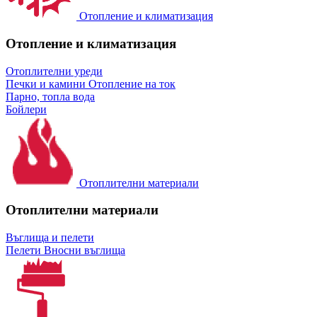
Отопление и климатизация
Отопление и климатизация
Отоплителни уреди
Печки и камини
Отопление на ток
Парно, топла вода
Бойлери
Отоплителни материали
Отоплителни материали
Въглища и пелети
Пелети
Вносни въглища