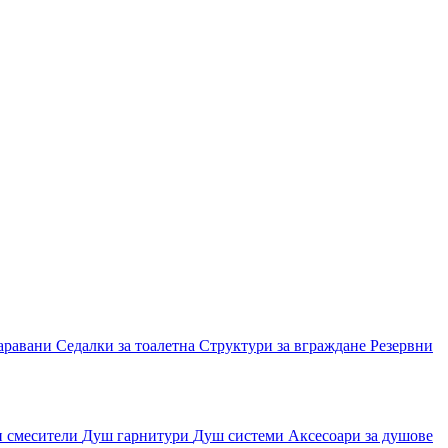
аравани
Седалки за тоалетна
Структури за вграждане
Резервни
и смесители
Душ гарнитури
Душ системи
Аксесоари за душове