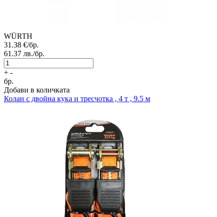
WÜRTH
31.38
€/бр.
61.37
лв./бр.
+
-
бр.
Добави в количката
Колан с двойна кука и тресчотка , 4 т , 9.5 м