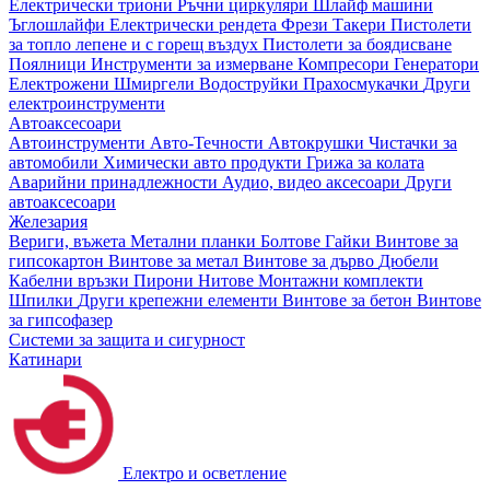
Електрически триони
Ръчни циркуляри
Шлайф машини
Ъглошлайфи
Електрически рендета
Фрези
Такери
Пистолети
за топло лепене и с горещ въздух
Пистолети за боядисване
Поялници
Инструменти за измерване
Компресори
Генератори
Електрожени
Шмиргели
Водоструйки
Прахосмукачки
Други
електроинструменти
Автоаксесоари
Автоинструменти
Авто-Течности
Автокрушки
Чистачки за
автомобили
Химически авто продукти
Грижа за колата
Аварийни принадлежности
Аудио, видео аксесоари
Други
автоаксесоари
Железария
Вериги, въжета
Метални планки
Болтове
Гайки
Винтове за
гипсокартон
Винтове за метал
Винтове за дърво
Дюбели
Кабелни връзки
Пирони
Нитове
Монтажни комплекти
Шпилки
Други крепежни елементи
Винтове за бетон
Винтове
за гипсофазер
Системи за защита и сигурност
Катинари
Електро и осветление