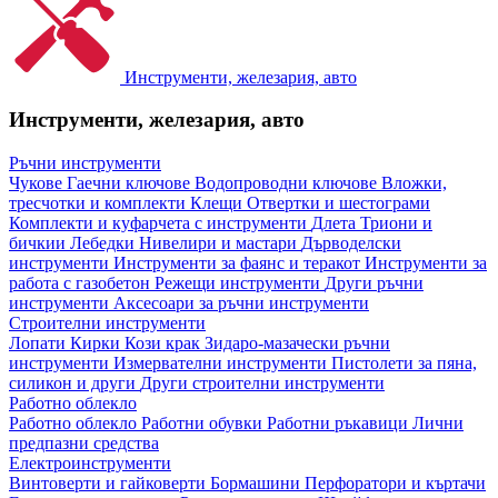
Инструменти, железария, авто
Инструменти, железария, авто
Ръчни инструменти
Чукове
Гаечни ключове
Водопроводни ключове
Вложки,
тресчотки и комплекти
Клещи
Отвертки и шестограми
Комплекти и куфарчета с инструменти
Длета
Триони и
бичкии
Лебедки
Нивелири и мастари
Дърводелски
инструменти
Инструменти за фаянс и теракот
Инструменти за
работа с газобетон
Режещи инструменти
Други ръчни
инструменти
Аксесоари за ръчни инструменти
Строителни инструменти
Лопати
Кирки
Кози крак
Зидаро-мазачески ръчни
инструменти
Измервателни инструменти
Пистолети за пяна,
силикон и други
Други строителни инструменти
Работно облекло
Работно облекло
Работни обувки
Работни ръкавици
Лични
предпазни средства
Електроинструменти
Винтоверти и гайковерти
Бормашини
Перфоратори и къртачи