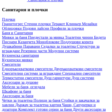
Санитария и плочки
Плочки
Гранитогрес
Стенни плочки
Теракот
Клинкер
Мозайки
Облицовки
Подови лайсни
Профили за плочки
Баня и Санитария
Мивки за баня
Пиедестали за мивка
Тоалетни чинии
Бидета
Писоари
Казанчета
Моноблокове
Поддушови корита
Душкабини
Паравани
Седалки за тоалетна
Структури за
вграждане
Резервни части
Модулни системи
Кухненска санитария
Кухненски мивки
Смесители
Едноръкохваткови смесители
Двуръкохваткови смесители
Смесителни системи за вграждане
Специални смесители
Термостатни смесители
Душ гарнитури
Душ системи
Аксесоари за душове
Мебели за баня, огледала
Шкафове за баня
Аксесоари за баня
Четки за тоалетна
Полици за баня
Стойки и закачалки за
хавлии
Държач за тоалетна хартия
Чаши, Сапунерки и
дозатори
Комплект готови серии за баня
Други аксесоари за