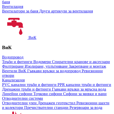
баня
Вентилация
Вентилатори за баня
Други артикули за вентилация
ВиК
ВиК
Водопровод
Тръби и фитинги
Водомери
Спирателни кранове и аксесоари
Филтриране
Изолиране, уплътняване
Закрепване и монтаж
Вентили ВиК
Гъвкави връзки за водопровод
Ревизионни
отвори
Канализация
PVC канални тръби и фитинги
PPR канални тръби и фитинги
Дренажни тръби и фитинги
Гъвкави връзки за мръсна вода
Линейни сифони
Точкови сифони
Сифони за мивки и вани
Отводнителни системи
Отводнителни улеи
Дренажен геотекстил
Ревизионни шахти
и колектори
Пречиствателни станции
Резервоари за вода