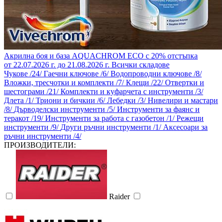
Акрилна боя и база AQUACHROM ECO с 20% отстъпка
от 22.07.2026 г. до 21.08.2026 г.
Всички складове
Чукове /24/
Гаечни ключове /6/
Водопроводни ключове /8/
Вложки, тресчотки и комплекти /7/
Клещи /22/
Отвертки и
шестограми /21/
Комплекти и куфарчета с инструменти /3/
Длета /1/
Триони и бичкии /6/
Лебедки /3/
Нивелири и мастари
/8/
Дърводелски инструменти /5/
Инструменти за фаянс и
теракот /19/
Инструменти за работа с газобетон /1/
Режещи
инструменти /9/
Други ръчни инструменти /1/
Аксесоари за
ръчни инструменти /4/
ПРОИЗВОДИТЕЛИ:
Raider