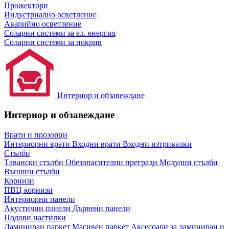
Прожектори
Индустриално осветление
Аварийно осветление
Соларни системи за ел. енергия
Соларни системи за покрив
Интериор и обзавеждане
Интериор и обзавеждане
Врати и прозорци
Интериорни врати
Входни врати
Входни изтривалки
Стълби
Тавански стълби
Обезопасителни прегради
Модулни стълби
Външни стълби
Корнизи
ПВЦ корнизи
Интериорни панели
Акустични панели
Дървени панели
Подови настилки
Ламиниран паркет
Масивен паркет
Аксесоари за ламиниран и