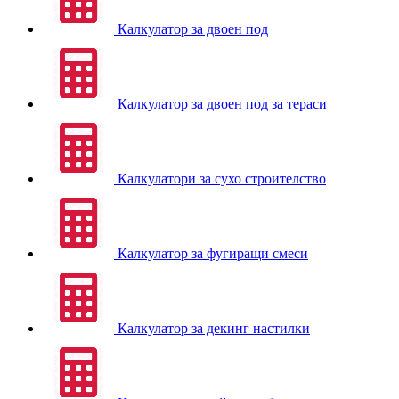
Калкулатор за двоен под
Калкулатор за двоен под за тераси
Калкулатори за сухо строителство
Калкулатор за фугиращи смеси
Калкулатор за декинг настилки