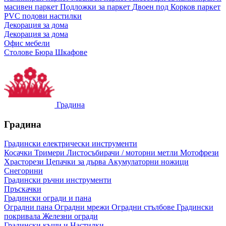
масивен паркет
Подложки за паркет
Двоен под
Корков паркет
PVC подови настилки
Декорация за дома
Декорация за дома
Офис мебели
Столове
Бюра
Шкафове
Градина
Градина
Градински електрически инструменти
Косачки
Тримери
Листосъбирачи / моторни метли
Мотофрези
Храсторези
Цепачки за дърва
Акумулаторни ножици
Снегорини
Градински ръчни инструменти
Пръскачки
Градински огради и пана
Оградни пана
Оградни мрежи
Оградни стълбове
Градински
покривала
Железни огради
Градински къщи и Настилки