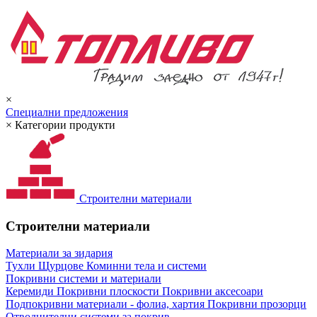
×
Специални предложения
×
Категории продукти
Строителни материали
Строителни материали
Материали за зидария
Тухли
Щурцове
Коминни тела и системи
Покривни системи и материали
Керемиди
Покривни плоскости
Покривни аксесоари
Подпокривни материали - фолиа, хартия
Покривни прозорци
Отводнителни системи за покрив