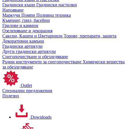
Градински къщи
Градински настилки
Напояване
Маркучи
Помпи
Поливна техника
Къмпинг, грил, басейни
Грилове и камини
Озеленяване и декорация
Саксии, Кашпи и Цветарници
Торове, препарати, защита
Декоративни камъни
Градински артикули
Други градински артикули
Снегопочистване и обезледяване
Ръчни инструменти за снегопочистване
Химически вещества
за обезледяване
Outlet
Специални предложения
Полезно
Downloads