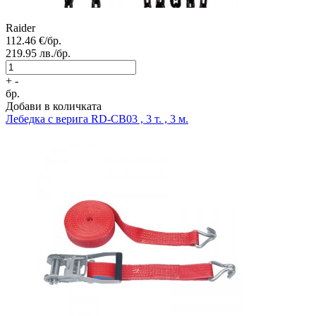
Raider
112.46
€/бр.
219.95
лв./бр.
+
-
бр.
Добави в количката
Лебедка с верига
RD-CB03 , 3 т. , 3 м.