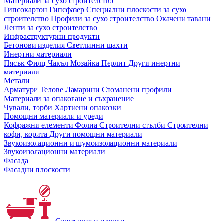
Материали за сухо строителство
Гипсокартон
Гипсфазер
Специални плоскости за сухо
строителство
Профили за сухо строителство
Окачени тавани
Ленти за сухо строителство
Инфраструктурни продукти
Бетонови изделия
Светлинни шахти
Инертни материали
Пясък
Филц
Чакъл
Мозайкa
Перлит
Други инертни
материали
Метали
Арматури
Телове
Ламарини
Стоманени профили
Материали за опаковане и съхранение
Чували, торби
Хартиени опаковки
Помощни материали и уреди
Кофражни елементи
Фолиа
Строителни стълби
Строителни
кофи, корита
Други помощни материали
Звукоизолационни и шумоизолационни материали
Звукоизолационни материали
Фасада
Фасадни плоскости
Санитария и плочки