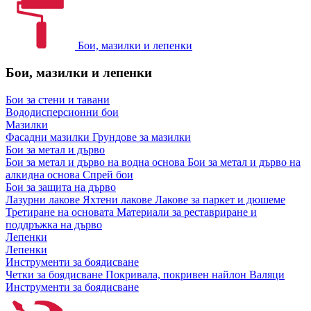
Бои, мазилки и лепенки
Бои, мазилки и лепенки
Бои за стени и тавани
Вододисперсионни бои
Мазилки
Фасадни мазилки
Грундове за мазилки
Бои за метал и дърво
Бои за метал и дърво на водна основа
Бои за метал и дърво на
алкидна основа
Спрей бои
Бои за защита на дърво
Лазурни лакове
Яхтени лакове
Лакове за паркет и дюшеме
Третиране на основата
Материали за реставриране и
поддръжка на дърво
Лепенки
Лепенки
Инструменти за боядисване
Четки за боядисване
Покривала, покривен найлон
Валяци
Инструменти за боядисване