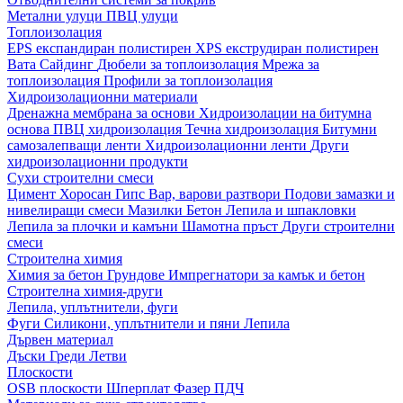
Метални улуци
ПВЦ улуци
Топлоизолация
EPS експандиран полистирен
XPS екструдиран полистирен
Вата
Сайдинг
Дюбели за топлоизолация
Мрежа за
топлоизолация
Профили за топлоизолация
Хидроизолационни материали
Дренажна мембрана за основи
Хидроизолации на битумна
основа
ПВЦ хидроизолация
Течна хидроизолация
Битумни
самозалепващи ленти
Хидроизолационни ленти
Други
хидроизолационни продукти
Сухи строителни смеси
Цимент
Хоросан
Гипс
Вар, варови разтвори
Подови замазки и
нивелиращи смеси
Мазилки
Бетон
Лепила и шпакловки
Лепила за плочки и камъни
Шамотна пръст
Други строителни
смеси
Строителна химия
Химия за бетон
Грундове
Импрегнатори за камък и бетон
Строителна химия-други
Лепила, уплътнители, фуги
Фуги
Силикони, уплътнители и пяни
Лепила
Дървен материал
Дъски
Греди
Летви
Плоскости
OSB плоскости
Шперплат
Фазер
ПДЧ