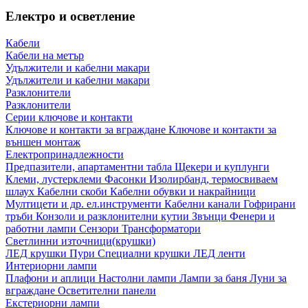
Електро и осветление
Кабели
Кабели на метър
Удължители и кабелни макари
Удължители и кабелни макари
Разклонители
Разклонители
Серии ключове и контакти
Ключове и контакти за вграждане
Ключове и контакти за
външен монтаж
Електропринадлежности
Предпазители, апартаментни табла
Щекери и куплунги
Клеми, лустерклеми
Фасонки
Изолирбанд, термосвиваем
шлаух
Кабелни скоби
Кабелни обувки и накрайници
Мултицети и др. ел.инструменти
Кабелни канали
Гофрирани
тръби
Конзоли и разклонителни кутии
Звънци
Фенери и
работни лампи
Сензори
Трансформатори
Светлинни източници(крушки)
ЛЕД крушки
Пури
Специални крушки
ЛЕД ленти
Интериорни лампи
Плафони и аплици
Настолни лампи
Лампи за баня
Луни за
вграждане
Осветителни панели
Екстериорни лампи