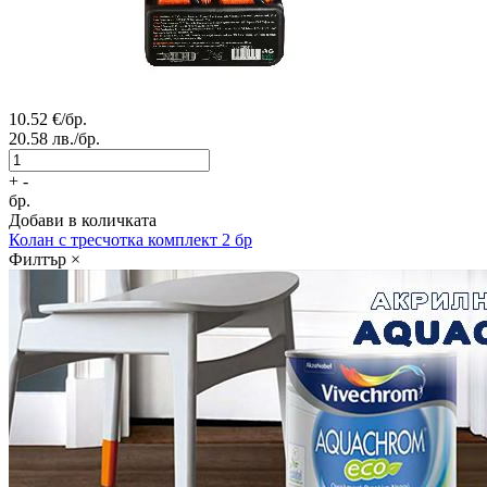
10.52
€/бр.
20.58
лв./бр.
+
-
бр.
Добави в количката
Колан с тресчотка комплект 2 бр
Филтър
×