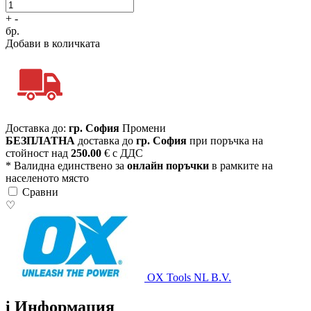
+
-
бр.
Добави в количката
Доставка до:
гр. София
Промени
БЕЗПЛАТНА
доставка до
гр. София
при поръчка на
стойност над
250.00
€ с ДДС
* Валидна единствено за
онлайн поръчки
в рамките на
населеното място
Сравни
♡
OX Tools NL B.V.
i
Информация