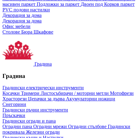
масивен паркет
Подложки за паркет
Двоен под
Корков паркет
PVC подови настилки
Декорация за дома
Декорация за дома
Офис мебели
Столове
Бюра
Шкафове
Градина
Градина
Градински електрически инструменти
Косачки
Тримери
Листосъбирачи / моторни метли
Мотофрези
Храсторези
Цепачки за дърва
Акумулаторни ножици
Снегорини
Градински ръчни инструменти
Пръскачки
Градински огради и пана
Оградни пана
Оградни мрежи
Оградни стълбове
Градински
покривала
Железни огради
Градински къщи и Настилки