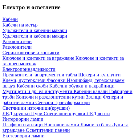
Електро и осветление
Кабели
Кабели на метър
Удължители и кабелни макари
Удължители и кабелни макари
Разклонители
Разклонители
Серии ключове и контакти
Ключове и контакти за вграждане
Ключове и контакти за
външен монтаж
Електропринадлежности
Предпазители, апартаментни табла
Щекери и куплунги
Клеми, лустерклеми
Фасонки
Изолирбанд, термосвиваем
шлаух
Кабелни скоби
Кабелни обувки и накрайници
Мултицети и др. ел.инструменти
Кабелни канали
Гофрирани
тръби
Конзоли и разклонителни кутии
Звънци
Фенери и
работни лампи
Сензори
Трансформатори
Светлинни източници(крушки)
ЛЕД крушки
Пури
Специални крушки
ЛЕД ленти
Интериорни лампи
Плафони и аплици
Настолни лампи
Лампи за баня
Луни за
вграждане
Осветителни панели
Екстериорни лампи