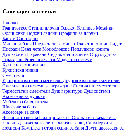
Санитария и плочки
Плочки
Гранитогрес
Стенни плочки
Теракот
Клинкер
Мозайки
Облицовки
Подови лайсни
Профили за плочки
Баня и Санитария
Мивки за баня
Пиедестали за мивка
Тоалетни чинии
Бидета
Писоари
Казанчета
Моноблокове
Поддушови корита
Душкабини
Паравани
Седалки за тоалетна
Структури за
вграждане
Резервни части
Модулни системи
Кухненска санитария
Кухненски мивки
Смесители
Едноръкохваткови смесители
Двуръкохваткови смесители
Смесителни системи за вграждане
Специални смесители
Термостатни смесители
Душ гарнитури
Душ системи
Аксесоари за душове
Мебели за баня, огледала
Шкафове за баня
Аксесоари за баня
Четки за тоалетна
Полици за баня
Стойки и закачалки за
хавлии
Държач за тоалетна хартия
Чаши, Сапунерки и
дозатори
Комплект готови серии за баня
Други аксесоари за