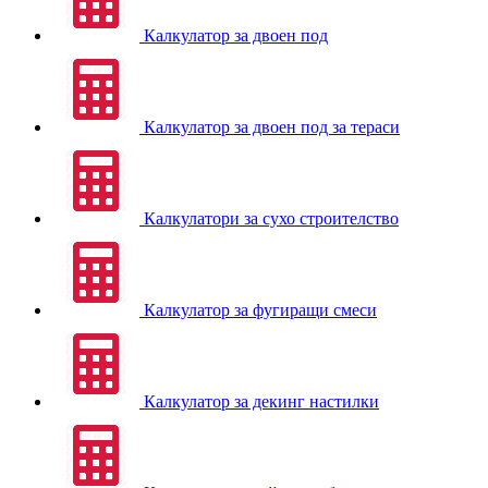
Калкулатор за двоен под
Калкулатор за двоен под за тераси
Калкулатори за сухо строителство
Калкулатор за фугиращи смеси
Калкулатор за декинг настилки