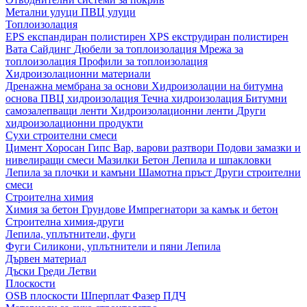
Метални улуци
ПВЦ улуци
Топлоизолация
EPS експандиран полистирен
XPS екструдиран полистирен
Вата
Сайдинг
Дюбели за топлоизолация
Мрежа за
топлоизолация
Профили за топлоизолация
Хидроизолационни материали
Дренажна мембрана за основи
Хидроизолации на битумна
основа
ПВЦ хидроизолация
Течна хидроизолация
Битумни
самозалепващи ленти
Хидроизолационни ленти
Други
хидроизолационни продукти
Сухи строителни смеси
Цимент
Хоросан
Гипс
Вар, варови разтвори
Подови замазки и
нивелиращи смеси
Мазилки
Бетон
Лепила и шпакловки
Лепила за плочки и камъни
Шамотна пръст
Други строителни
смеси
Строителна химия
Химия за бетон
Грундове
Импрегнатори за камък и бетон
Строителна химия-други
Лепила, уплътнители, фуги
Фуги
Силикони, уплътнители и пяни
Лепила
Дървен материал
Дъски
Греди
Летви
Плоскости
OSB плоскости
Шперплат
Фазер
ПДЧ