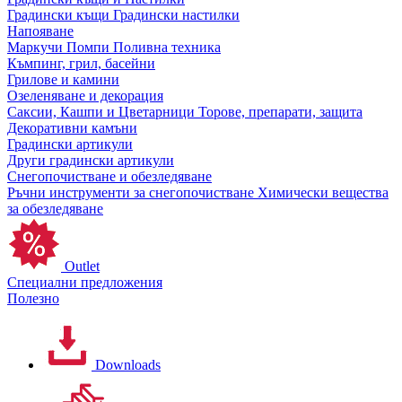
Градински къщи
Градински настилки
Напояване
Маркучи
Помпи
Поливна техника
Къмпинг, грил, басейни
Грилове и камини
Озеленяване и декорация
Саксии, Кашпи и Цветарници
Торове, препарати, защита
Декоративни камъни
Градински артикули
Други градински артикули
Снегопочистване и обезледяване
Ръчни инструменти за снегопочистване
Химически вещества
за обезледяване
Outlet
Специални предложения
Полезно
Downloads