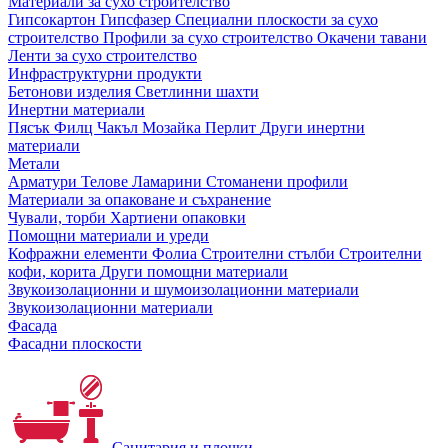
Материали за сухо строителство
Гипсокартон
Гипсфазер
Специални плоскости за сухо
строителство
Профили за сухо строителство
Окачени тавани
Ленти за сухо строителство
Инфраструктурни продукти
Бетонови изделия
Светлинни шахти
Инертни материали
Пясък
Филц
Чакъл
Мозайкa
Перлит
Други инертни
материали
Метали
Арматури
Телове
Ламарини
Стоманени профили
Материали за опаковане и съхранение
Чували, торби
Хартиени опаковки
Помощни материали и уреди
Кофражни елементи
Фолиа
Строителни стълби
Строителни
кофи, корита
Други помощни материали
Звукоизолационни и шумоизолационни материали
Звукоизолационни материали
Фасада
Фасадни плоскости
Санитария и плочки