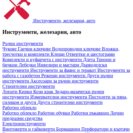
Инструменти, железария, авто
Инструменти, железария, авто
Ръчни инструменти
Чукове
Гаечни ключове
Водопроводни ключове
Вложки,
тресчотки и комплекти
Клещи
Отвертки и шестограми
Комплекти и куфарчета с инструменти
Длета
Триони и
бичкии
Лебедки
Нивелири и мастари
Дърводелски
инструменти
Инструменти за фаянс и теракот
Инструменти за
работа с газобетон
Режещи инструменти
Други ръчни
инструменти
Аксесоари за ръчни инструменти
Строителни инструменти
Лопати
Кирки
Кози крак
Зидаро-мазачески ръчни
инструменти
Измервателни инструменти
Пистолети за пяна,
силикон и други
Други строителни инструменти
Работно облекло
Работно облекло
Работни обувки
Работни ръкавици
Лични
предпазни средства
Електроинструменти
Винтоверти и гайковерти
Бормашини
Перфоратори и къртачи