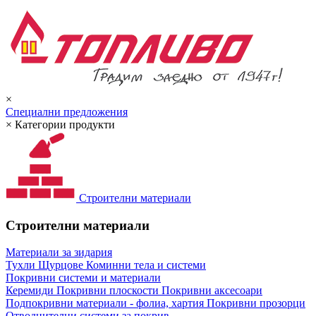
×
Специални предложения
×
Категории продукти
Строителни материали
Строителни материали
Материали за зидария
Тухли
Щурцове
Коминни тела и системи
Покривни системи и материали
Керемиди
Покривни плоскости
Покривни аксесоари
Подпокривни материали - фолиа, хартия
Покривни прозорци
Отводнителни системи за покрив