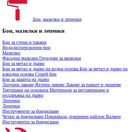
Бои, мазилки и лепенки
Бои, мазилки и лепенки
Бои за стени и тавани
Вододисперсионни бои
Мазилки
Фасадни мазилки
Грундове за мазилки
Бои за метал и дърво
Бои за метал и дърво на водна основа
Бои за метал и дърво на
алкидна основа
Спрей бои
Бои за защита на дърво
Лазурни лакове
Яхтени лакове
Лакове за паркет и дюшеме
Третиране на основата
Материали за реставриране и
поддръжка на дърво
Лепенки
Лепенки
Инструменти за боядисване
Четки за боядисване
Покривала, покривен найлон
Валяци
Инструменти за боядисване