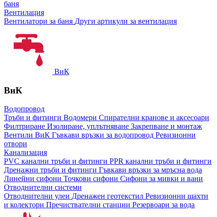
баня
Вентилация
Вентилатори за баня
Други артикули за вентилация
ВиК
ВиК
Водопровод
Тръби и фитинги
Водомери
Спирателни кранове и аксесоари
Филтриране
Изолиране, уплътняване
Закрепване и монтаж
Вентили ВиК
Гъвкави връзки за водопровод
Ревизионни
отвори
Канализация
PVC канални тръби и фитинги
PPR канални тръби и фитинги
Дренажни тръби и фитинги
Гъвкави връзки за мръсна вода
Линейни сифони
Точкови сифони
Сифони за мивки и вани
Отводнителни системи
Отводнителни улеи
Дренажен геотекстил
Ревизионни шахти
и колектори
Пречиствателни станции
Резервоари за вода