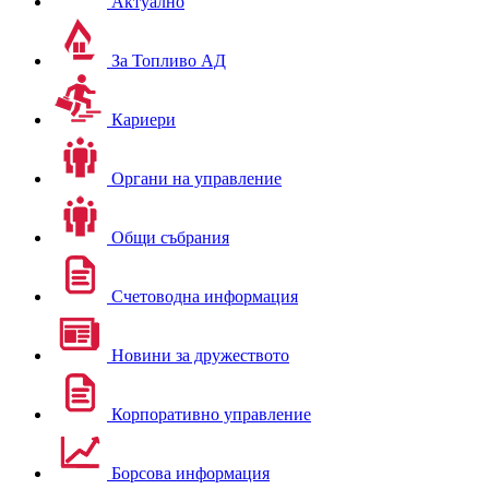
Актуално
За Топливо АД
Кариери
Органи на управление
Общи събрания
Счетоводна информация
Новини за дружеството
Корпоративно управление
Борсова информация