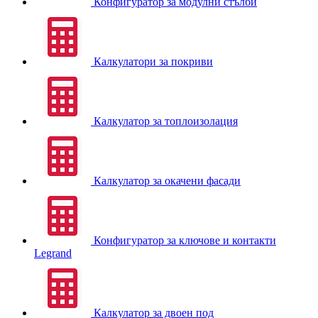
Конфигуратор за модулни стълби
Калкулатори за покриви
Калкулатор за топлоизолация
Калкулатор за окачени фасади
Конфигуратор за ключове и контакти
Legrand
Калкулатор за двоен под