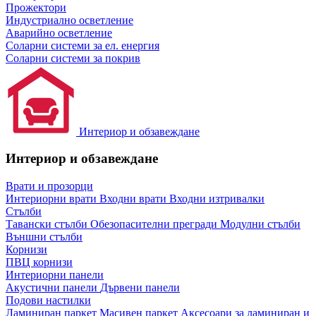
Прожектори
Индустриално осветление
Аварийно осветление
Соларни системи за ел. енергия
Соларни системи за покрив
Интериор и обзавеждане
Интериор и обзавеждане
Врати и прозорци
Интериорни врати
Входни врати
Входни изтривалки
Стълби
Тавански стълби
Обезопасителни прегради
Модулни стълби
Външни стълби
Корнизи
ПВЦ корнизи
Интериорни панели
Акустични панели
Дървени панели
Подови настилки
Ламиниран паркет
Масивен паркет
Аксесоари за ламиниран и