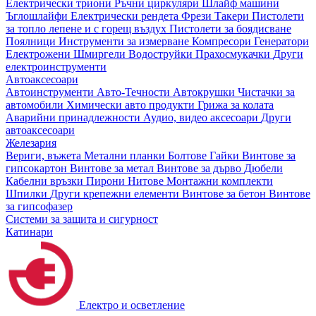
Електрически триони
Ръчни циркуляри
Шлайф машини
Ъглошлайфи
Електрически рендета
Фрези
Такери
Пистолети
за топло лепене и с горещ въздух
Пистолети за боядисване
Поялници
Инструменти за измерване
Компресори
Генератори
Електрожени
Шмиргели
Водоструйки
Прахосмукачки
Други
електроинструменти
Автоаксесоари
Автоинструменти
Авто-Течности
Автокрушки
Чистачки за
автомобили
Химически авто продукти
Грижа за колата
Аварийни принадлежности
Аудио, видео аксесоари
Други
автоаксесоари
Железария
Вериги, въжета
Метални планки
Болтове
Гайки
Винтове за
гипсокартон
Винтове за метал
Винтове за дърво
Дюбели
Кабелни връзки
Пирони
Нитове
Монтажни комплекти
Шпилки
Други крепежни елементи
Винтове за бетон
Винтове
за гипсофазер
Системи за защита и сигурност
Катинари
Електро и осветление