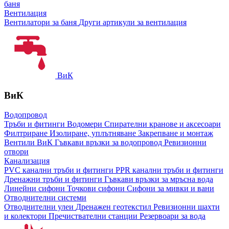
баня
Вентилация
Вентилатори за баня
Други артикули за вентилация
ВиК
ВиК
Водопровод
Тръби и фитинги
Водомери
Спирателни кранове и аксесоари
Филтриране
Изолиране, уплътняване
Закрепване и монтаж
Вентили ВиК
Гъвкави връзки за водопровод
Ревизионни
отвори
Канализация
PVC канални тръби и фитинги
PPR канални тръби и фитинги
Дренажни тръби и фитинги
Гъвкави връзки за мръсна вода
Линейни сифони
Точкови сифони
Сифони за мивки и вани
Отводнителни системи
Отводнителни улеи
Дренажен геотекстил
Ревизионни шахти
и колектори
Пречиствателни станции
Резервоари за вода