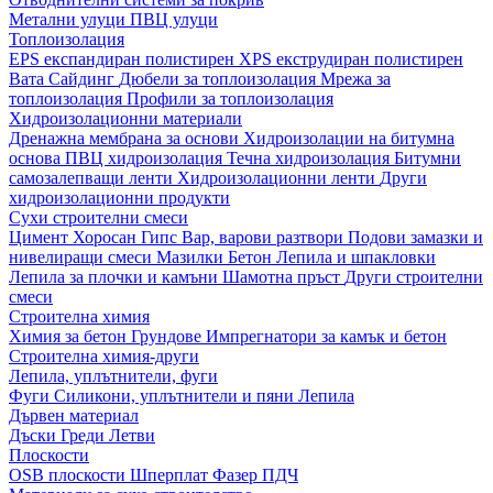
Метални улуци
ПВЦ улуци
Топлоизолация
EPS експандиран полистирен
XPS екструдиран полистирен
Вата
Сайдинг
Дюбели за топлоизолация
Мрежа за
топлоизолация
Профили за топлоизолация
Хидроизолационни материали
Дренажна мембрана за основи
Хидроизолации на битумна
основа
ПВЦ хидроизолация
Течна хидроизолация
Битумни
самозалепващи ленти
Хидроизолационни ленти
Други
хидроизолационни продукти
Сухи строителни смеси
Цимент
Хоросан
Гипс
Вар, варови разтвори
Подови замазки и
нивелиращи смеси
Мазилки
Бетон
Лепила и шпакловки
Лепила за плочки и камъни
Шамотна пръст
Други строителни
смеси
Строителна химия
Химия за бетон
Грундове
Импрегнатори за камък и бетон
Строителна химия-други
Лепила, уплътнители, фуги
Фуги
Силикони, уплътнители и пяни
Лепила
Дървен материал
Дъски
Греди
Летви
Плоскости
OSB плоскости
Шперплат
Фазер
ПДЧ