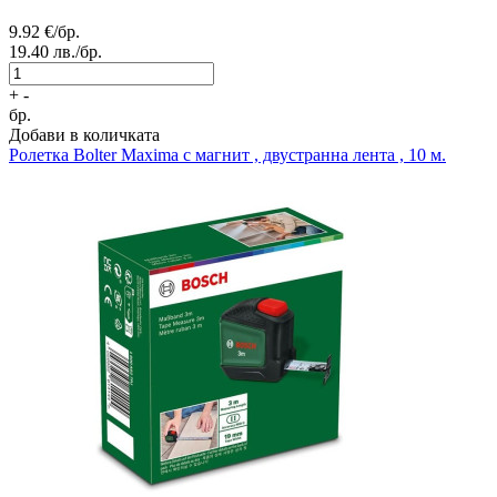
9.92
€/бр.
19.40
лв./бр.
+
-
бр.
Добави в количката
Ролетка
Bolter Maxima с магнит , двустранна лента , 10 м.