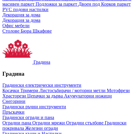
масивен паркет
Подложки за паркет
Двоен под
Корков паркет
PVC подови настилки
Декорация за дома
Декорация за дома
Офис мебели
Столове
Бюра
Шкафове
Градина
Градина
Градински електрически инструменти
Косачки
Тримери
Листосъбирачи / моторни метли
Мотофрези
Храсторези
Цепачки за дърва
Акумулаторни ножици
Снегорини
Градински ръчни инструменти
Пръскачки
Градински огради и пана
Оградни пана
Оградни мрежи
Оградни стълбове
Градински
покривала
Железни огради
Градински къщи и Настилки