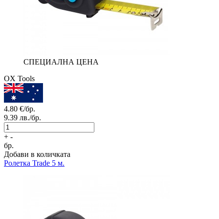
СПЕЦИАЛНА ЦЕНА
OX Tools
4.80
€/бр.
9.39
лв./бр.
+
-
бр.
Добави в количката
Ролетка Trade 5 м.