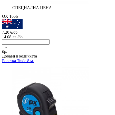
СПЕЦИАЛНА ЦЕНА
OX Tools
7.20
€/бр.
14.08
лв./бр.
+
-
бр.
Добави в количката
Ролетка Trade 8 м.