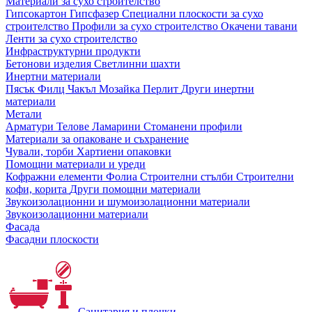
Материали за сухо строителство
Гипсокартон
Гипсфазер
Специални плоскости за сухо
строителство
Профили за сухо строителство
Окачени тавани
Ленти за сухо строителство
Инфраструктурни продукти
Бетонови изделия
Светлинни шахти
Инертни материали
Пясък
Филц
Чакъл
Мозайкa
Перлит
Други инертни
материали
Метали
Арматури
Телове
Ламарини
Стоманени профили
Материали за опаковане и съхранение
Чували, торби
Хартиени опаковки
Помощни материали и уреди
Кофражни елементи
Фолиа
Строителни стълби
Строителни
кофи, корита
Други помощни материали
Звукоизолационни и шумоизолационни материали
Звукоизолационни материали
Фасада
Фасадни плоскости
Санитария и плочки