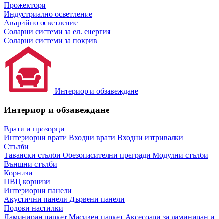
Прожектори
Индустриално осветление
Аварийно осветление
Соларни системи за ел. енергия
Соларни системи за покрив
Интериор и обзавеждане
Интериор и обзавеждане
Врати и прозорци
Интериорни врати
Входни врати
Входни изтривалки
Стълби
Тавански стълби
Обезопасителни прегради
Модулни стълби
Външни стълби
Корнизи
ПВЦ корнизи
Интериорни панели
Акустични панели
Дървени панели
Подови настилки
Ламиниран паркет
Масивен паркет
Аксесоари за ламиниран и