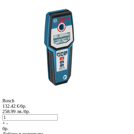
Bosch
132.42
€/бр.
258.99
лв./бр.
+
-
бр.
Добави в количката