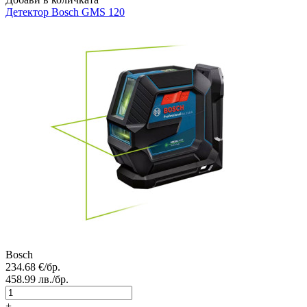
Детектор
Bosch GMS 120
Bosch
234.68
€/бр.
458.99
лв./бр.
+
-