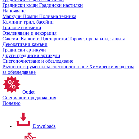
Градински къщи
Градински настилки
Напояване
Маркучи
Помпи
Поливна техника
Къмпинг, грил, басейни
Грилове и камини
Озеленяване и декорация
Саксии, Кашпи и Цветарници
Торове, препарати, защита
Декоративни камъни
Градински артикули
Други градински артикули
Снегопочистване и обезледяване
Ръчни инструменти за снегопочистване
Химически вещества
за обезледяване
Outlet
Специални предложения
Полезно
Downloads