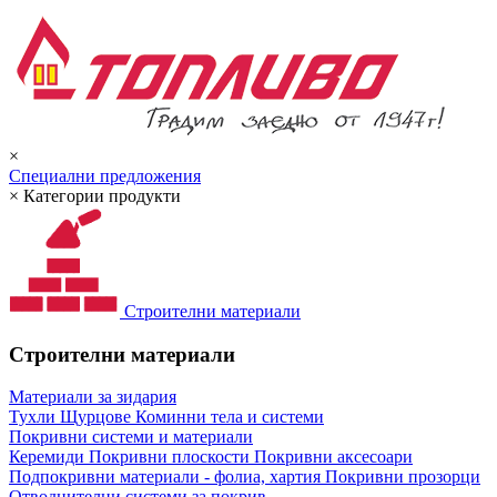
×
Специални предложения
×
Категории продукти
Строителни материали
Строителни материали
Материали за зидария
Тухли
Щурцове
Коминни тела и системи
Покривни системи и материали
Керемиди
Покривни плоскости
Покривни аксесоари
Подпокривни материали - фолиа, хартия
Покривни прозорци
Отводнителни системи за покрив