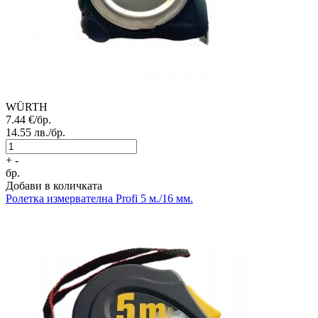
WÜRTH
7.44
€/бр.
14.55
лв./бр.
+
-
бр.
Добави в количката
Ролетка измервателна
Profi 5 м./16 мм.