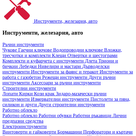
Инструменти, железария, авто
Инструменти, железария, авто
Ръчни инструменти
Чукове
Гаечни ключове
Водопроводни ключове
Вложки,
тресчотки и комплекти
Клещи
Отвертки и шестограми
Комплекти и куфарчета с инструменти
Длета
Триони и
бичкии
Лебедки
Нивелири и мастари
Дърводелски
инструменти
Инструменти за фаянс и теракот
Инструменти за
работа с газобетон
Режещи инструменти
Други ръчни
инструменти
Аксесоари за ръчни инструменти
Строителни инструменти
Лопати
Кирки
Кози крак
Зидаро-мазачески ръчни
инструменти
Измервателни инструменти
Пистолети за пяна,
силикон и други
Други строителни инструменти
Работно облекло
Работно облекло
Работни обувки
Работни ръкавици
Лични
предпазни средства
Електроинструменти
Винтоверти и гайковерти
Бормашини
Перфоратори и къртачи