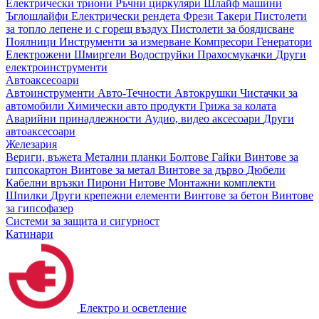
Електрически триони
Ръчни циркуляри
Шлайф машини
Ъглошлайфи
Електрически рендета
Фрези
Такери
Пистолети
за топло лепене и с горещ въздух
Пистолети за боядисване
Поялници
Инструменти за измерване
Компресори
Генератори
Електрожени
Шмиргели
Водоструйки
Прахосмукачки
Други
електроинструменти
Автоаксесоари
Автоинструменти
Авто-Течности
Автокрушки
Чистачки за
автомобили
Химически авто продукти
Грижа за колата
Аварийни принадлежности
Аудио, видео аксесоари
Други
автоаксесоари
Железария
Вериги, въжета
Метални планки
Болтове
Гайки
Винтове за
гипсокартон
Винтове за метал
Винтове за дърво
Дюбели
Кабелни връзки
Пирони
Нитове
Монтажни комплекти
Шпилки
Други крепежни елементи
Винтове за бетон
Винтове
за гипсофазер
Системи за защита и сигурност
Катинари
Електро и осветление