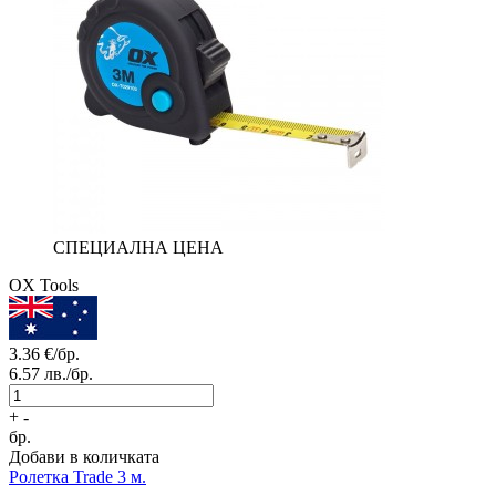
СПЕЦИАЛНА ЦЕНА
OX Tools
3.36
€/бр.
6.57
лв./бр.
+
-
бр.
Добави в количката
Ролетка Trade 3 м.