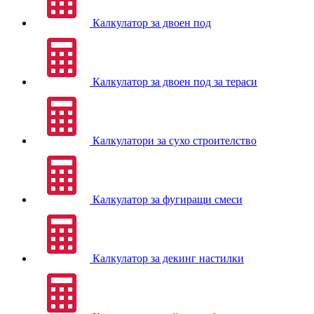
Калкулатор за двоен под
Калкулатор за двоен под за тераси
Калкулатори за сухо строителство
Калкулатор за фугиращи смеси
Калкулатор за декинг настилки