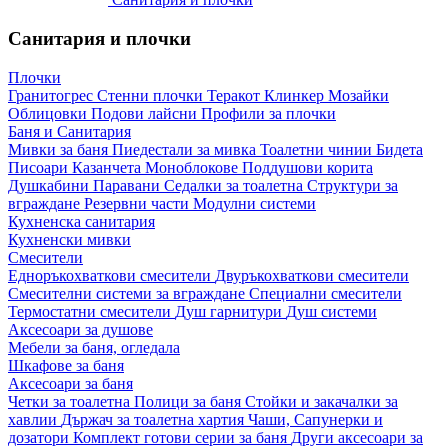
Санитария и плочки
Плочки
Гранитогрес
Стенни плочки
Теракот
Клинкер
Мозайки
Облицовки
Подови лайсни
Профили за плочки
Баня и Санитария
Мивки за баня
Пиедестали за мивка
Тоалетни чинии
Бидета
Писоари
Казанчета
Моноблокове
Поддушови корита
Душкабини
Паравани
Седалки за тоалетна
Структури за
вграждане
Резервни части
Модулни системи
Кухненска санитария
Кухненски мивки
Смесители
Едноръкохваткови смесители
Двуръкохваткови смесители
Смесителни системи за вграждане
Специални смесители
Термостатни смесители
Душ гарнитури
Душ системи
Аксесоари за душове
Мебели за баня, огледала
Шкафове за баня
Аксесоари за баня
Четки за тоалетна
Полици за баня
Стойки и закачалки за
хавлии
Държач за тоалетна хартия
Чаши, Сапунерки и
дозатори
Комплект готови серии за баня
Други аксесоари за