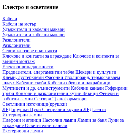
Електро и осветление
Кабели
Кабели на метър
Удължители и кабелни макари
Удължители и кабелни макари
Разклонители
Разклонители
Серии ключове и контакти
Ключове и контакти за вграждане
Ключове и контакти за
външен монтаж
Електропринадлежности
Предпазители, апартаментни табла
Щекери и куплунги
Клеми, лустерклеми
Фасонки
Изолирбанд, термосвиваем
шлаух
Кабелни скоби
Кабелни обувки и накрайници
Мултицети и др. ел.инструменти
Кабелни канали
Гофрирани
тръби
Конзоли и разклонителни кутии
Звънци
Фенери и
работни лампи
Сензори
Трансформатори
Светлинни източници(крушки)
ЛЕД крушки
Пури
Специални крушки
ЛЕД ленти
Интериорни лампи
Плафони и аплици
Настолни лампи
Лампи за баня
Луни за
вграждане
Осветителни панели
Екстериорни лампи