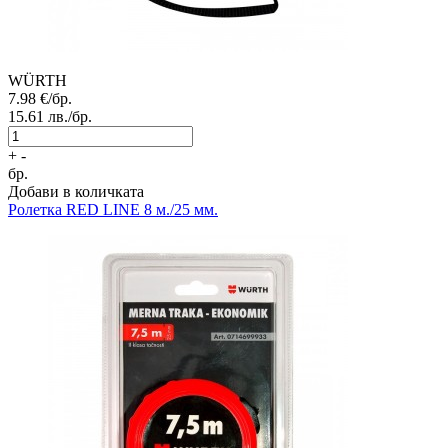
WÜRTH
7.98
€/бр.
15.61
лв./бр.
+
-
бр.
Добави в количката
Ролетка
RED LINE 8 м./25 мм.