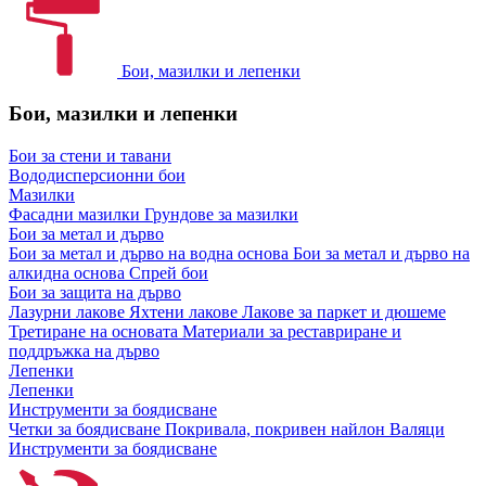
Бои, мазилки и лепенки
Бои, мазилки и лепенки
Бои за стени и тавани
Вододисперсионни бои
Мазилки
Фасадни мазилки
Грундове за мазилки
Бои за метал и дърво
Бои за метал и дърво на водна основа
Бои за метал и дърво на
алкидна основа
Спрей бои
Бои за защита на дърво
Лазурни лакове
Яхтени лакове
Лакове за паркет и дюшеме
Третиране на основата
Материали за реставриране и
поддръжка на дърво
Лепенки
Лепенки
Инструменти за боядисване
Четки за боядисване
Покривала, покривен найлон
Валяци
Инструменти за боядисване