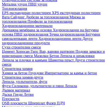
Метални улуци
ПВЦ улуци
Топлоизолация
EPS експандиран полистирен
XPS екструдиран полистирен
Вата
Сайдинг
Дюбели за топлоизолация
Мрежа за
топлоизолация
Профили за топлоизолация
Хидроизолационни материали
Дренажна мембрана за основи
Хидроизолации на битумна
основа
ПВЦ хидроизолация
Течна хидроизолация
Битумни
самозалепващи ленти
Хидроизолационни ленти
Други
хидроизолационни продукти
Сухи строителни смеси
Цимент
Хоросан
Гипс
Вар, варови разтвори
Подови замазки и
нивелиращи смеси
Мазилки
Бетон
Лепила и шпакловки
Лепила за плочки и камъни
Шамотна пръст
Други строителни
смеси
Строителна химия
Химия за бетон
Грундове
Импрегнатори за камък и бетон
Строителна химия-други
Лепила, уплътнители, фуги
Фуги
Силикони, уплътнители и пяни
Лепила
Дървен материал
Дъски
Греди
Летви
Плоскости
OSB плоскости
Шперплат
Фазер
ПДЧ