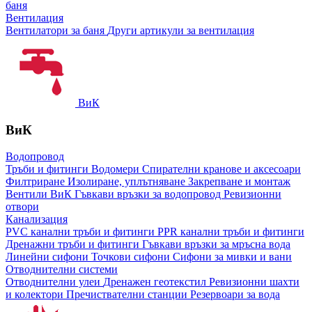
баня
Вентилация
Вентилатори за баня
Други артикули за вентилация
ВиК
ВиК
Водопровод
Тръби и фитинги
Водомери
Спирателни кранове и аксесоари
Филтриране
Изолиране, уплътняване
Закрепване и монтаж
Вентили ВиК
Гъвкави връзки за водопровод
Ревизионни
отвори
Канализация
PVC канални тръби и фитинги
PPR канални тръби и фитинги
Дренажни тръби и фитинги
Гъвкави връзки за мръсна вода
Линейни сифони
Точкови сифони
Сифони за мивки и вани
Отводнителни системи
Отводнителни улеи
Дренажен геотекстил
Ревизионни шахти
и колектори
Пречиствателни станции
Резервоари за вода