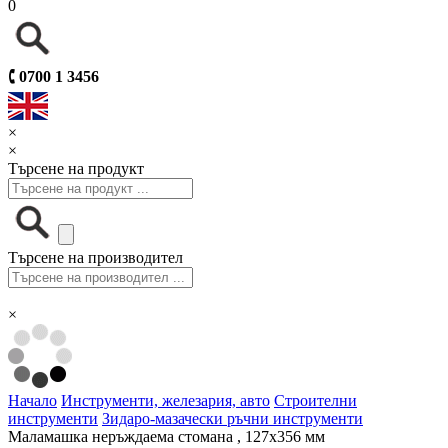
0
🕻
0700 1 3456
×
×
Търсене на продукт
Търсене на производител
×
Начало
Инструменти, железария, авто
Строителни
инструменти
Зидаро-мазачески ръчни инструменти
Маламашка неръждаема стомана , 127х356 мм