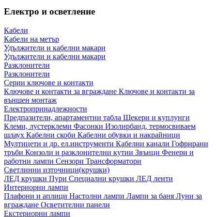
Електро и осветление
Кабели
Кабели на метър
Удължители и кабелни макари
Удължители и кабелни макари
Разклонители
Разклонители
Серии ключове и контакти
Ключове и контакти за вграждане
Ключове и контакти за
външен монтаж
Електропринадлежности
Предпазители, апартаментни табла
Щекери и куплунги
Клеми, лустерклеми
Фасонки
Изолирбанд, термосвиваем
шлаух
Кабелни скоби
Кабелни обувки и накрайници
Мултицети и др. ел.инструменти
Кабелни канали
Гофрирани
тръби
Конзоли и разклонителни кутии
Звънци
Фенери и
работни лампи
Сензори
Трансформатори
Светлинни източници(крушки)
ЛЕД крушки
Пури
Специални крушки
ЛЕД ленти
Интериорни лампи
Плафони и аплици
Настолни лампи
Лампи за баня
Луни за
вграждане
Осветителни панели
Екстериорни лампи