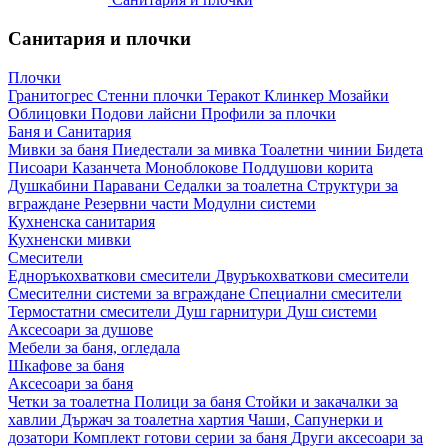
Санитария и плочки
Плочки
Гранитогрес
Стенни плочки
Теракот
Клинкер
Мозайки
Облицовки
Подови лайсни
Профили за плочки
Баня и Санитария
Мивки за баня
Пиедестали за мивка
Тоалетни чинии
Бидета
Писоари
Казанчета
Моноблокове
Поддушови корита
Душкабини
Паравани
Седалки за тоалетна
Структури за
вграждане
Резервни части
Модулни системи
Кухненска санитария
Кухненски мивки
Смесители
Едноръкохваткови смесители
Двуръкохваткови смесители
Смесителни системи за вграждане
Специални смесители
Термостатни смесители
Душ гарнитури
Душ системи
Аксесоари за душове
Мебели за баня, огледала
Шкафове за баня
Аксесоари за баня
Четки за тоалетна
Полици за баня
Стойки и закачалки за
хавлии
Държач за тоалетна хартия
Чаши, Сапунерки и
дозатори
Комплект готови серии за баня
Други аксесоари за