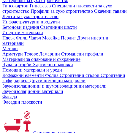
Материали за сухо строителство
Гипсокартон
Гипсфазер
Специални плоскости за сухо
строителство
Профили за сухо строителство
Окачени тавани
Ленти за сухо строителство
Инфраструктурни продукти
Бетонови изделия
Светлинни шахти
Инертни материали
Пясък
Филц
Чакъл
Мозайкa
Перлит
Други инертни
материали
Метали
Арматури
Телове
Ламарини
Стоманени профили
Материали за опаковане и съхранение
Чували, торби
Хартиени опаковки
Помощни материали и уреди
Кофражни елементи
Фолиа
Строителни стълби
Строителни
кофи, корита
Други помощни материали
Звукоизолационни и шумоизолационни материали
Звукоизолационни материали
Фасада
Фасадни плоскости
Санитария и плочки