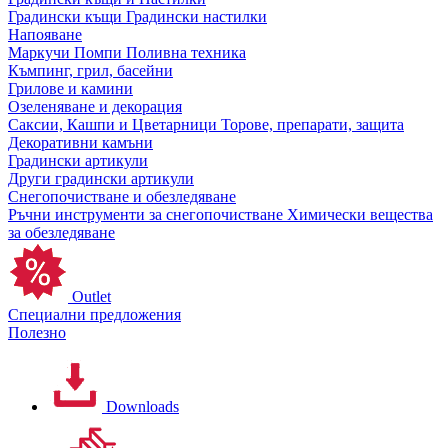
Градински къщи
Градински настилки
Напояване
Маркучи
Помпи
Поливна техника
Къмпинг, грил, басейни
Грилове и камини
Озеленяване и декорация
Саксии, Кашпи и Цветарници
Торове, препарати, защита
Декоративни камъни
Градински артикули
Други градински артикули
Снегопочистване и обезледяване
Ръчни инструменти за снегопочистване
Химически вещества
за обезледяване
Outlet
Специални предложения
Полезно
Downloads