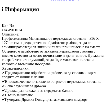
i
Информация
Кат. №:
OX-P011014
Описание:
Професионална Маламашка от неръждаема стомана - 356 X
127mm има предварително обработени ръбове, за да се
елиминират следи от линии и вълни при нанасяне на сместа.
Острието е изработено от закалена неръждаема стомана с
високо качество за лесно почистване и дълъг живот. Дръжката
е изработена от алуминий, за да бъде максимално лека и
колкото е възможно по-здрава.
Характеристики:
✔
Предварително обработени ръбове, за да се елиминират
следите от линии и вълни.
✔
Висококачествено закалено острие от неръждаема стомана.
✔
Лека алуминиева дръжка.
✔
Дръжка разположена за перфектен баланс
✔
Пълно занитване.
✔
Гумирана Дръжка Duragrip за максимален комфорт