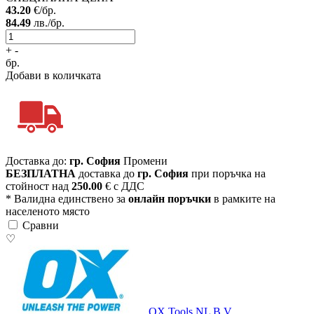
43.20
€/бр.
84.49
лв./бр.
+
-
бр.
Добави в количката
Доставка до:
гр. София
Промени
БЕЗПЛАТНА
доставка до
гр. София
при поръчка на
стойност над
250.00
€ с ДДС
* Валидна единствено за
онлайн поръчки
в рамките на
населеното място
Сравни
♡
OX Tools NL B.V.