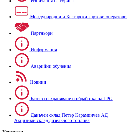
Изпитания на горива
Международни и Български картови оператори
Партньори
Информация
Аварийни обучения
Новини
Бази за съхраняване и обработка на LPG
Данъчен склад Петър Караминчев АД
Акцизный склад дизельного топлива
Контакти