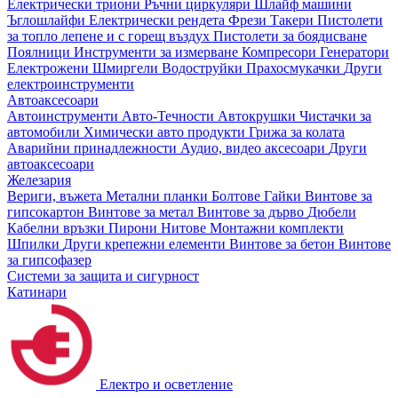
Електрически триони
Ръчни циркуляри
Шлайф машини
Ъглошлайфи
Електрически рендета
Фрези
Такери
Пистолети
за топло лепене и с горещ въздух
Пистолети за боядисване
Поялници
Инструменти за измерване
Компресори
Генератори
Електрожени
Шмиргели
Водоструйки
Прахосмукачки
Други
електроинструменти
Автоаксесоари
Автоинструменти
Авто-Течности
Автокрушки
Чистачки за
автомобили
Химически авто продукти
Грижа за колата
Аварийни принадлежности
Аудио, видео аксесоари
Други
автоаксесоари
Железария
Вериги, въжета
Метални планки
Болтове
Гайки
Винтове за
гипсокартон
Винтове за метал
Винтове за дърво
Дюбели
Кабелни връзки
Пирони
Нитове
Монтажни комплекти
Шпилки
Други крепежни елементи
Винтове за бетон
Винтове
за гипсофазер
Системи за защита и сигурност
Катинари
Електро и осветление