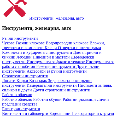
Инструменти, железария, авто
Инструменти, железария, авто
Ръчни инструменти
Чукове
Гаечни ключове
Водопроводни ключове
Вложки,
тресчотки и комплекти
Клещи
Отвертки и шестограми
Комплекти и куфарчета с инструменти
Длета
Триони и
бичкии
Лебедки
Нивелири и мастари
Дърводелски
инструменти
Инструменти за фаянс и теракот
Инструменти за
работа с газобетон
Режещи инструменти
Други ръчни
инструменти
Аксесоари за ръчни инструменти
Строителни инструменти
Лопати
Кирки
Кози крак
Зидаро-мазачески ръчни
инструменти
Измервателни инструменти
Пистолети за пяна,
силикон и други
Други строителни инструменти
Работно облекло
Работно облекло
Работни обувки
Работни ръкавици
Лични
предпазни средства
Електроинструменти
Винтоверти и гайковерти
Бормашини
Перфоратори и къртачи