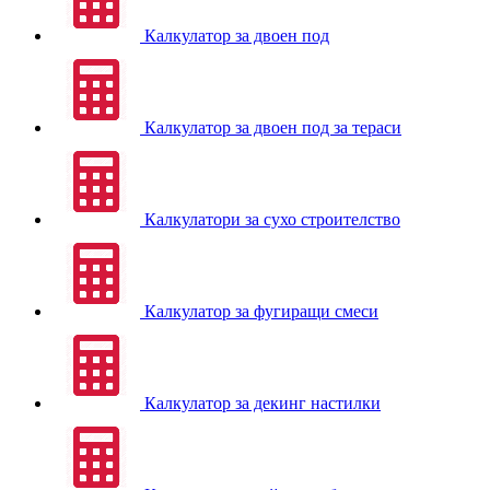
Калкулатор за двоен под
Калкулатор за двоен под за тераси
Калкулатори за сухо строителство
Калкулатор за фугиращи смеси
Калкулатор за декинг настилки