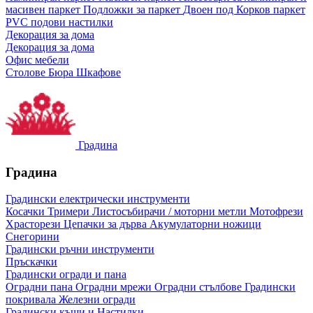
масивен паркет
Подложки за паркет
Двоен под
Корков паркет
PVC подови настилки
Декорация за дома
Декорация за дома
Офис мебели
Столове
Бюра
Шкафове
Градина
Градина
Градински електрически инструменти
Косачки
Тримери
Листосъбирачи / моторни метли
Мотофрези
Храсторези
Цепачки за дърва
Акумулаторни ножици
Снегорини
Градински ръчни инструменти
Пръскачки
Градински огради и пана
Оградни пана
Оградни мрежи
Оградни стълбове
Градински
покривала
Железни огради
Градински къщи и Настилки