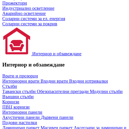
Прожектори
Индустриално осветление
Аварийно осветление
Соларни системи за ел. енергия
Соларни системи за покрив
Интериор и обзавеждане
Интериор и обзавеждане
Врати и прозорци
Интериорни врати
Входни врати
Входни изтривалки
Стълби
Тавански стълби
Обезопасителни прегради
Модулни стълби
Външни стълби
Корнизи
ПВЦ корнизи
Интериорни панели
Акустични панели
Дървени панели
Подови настилки
Ламиниран паркет
Масивен паркет
Аксесоари за ламиниран и