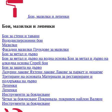
Бои, мазилки и лепенки
Бои, мазилки и лепенки
Бои за стени и тавани
Вододисперсионни бои
Мазилки
Фасадни мазилки
Грундове за мазилки
Бои за метал и дърво
Бои за метал и дърво на водна основа
Бои за метал и дърво на
алкидна основа
Спрей бои
Бои за защита на дърво
Лазурни лакове
Яхтени лакове
Лакове за паркет и дюшеме
Третиране на основата
Материали за реставриране и
поддръжка на дърво
Лепенки
Лепенки
Инструменти за боядисване
Четки за боядисване
Покривала, покривен найлон
Валяци
Инструменти за боядисване