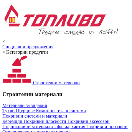
×
Специални предложения
×
Категории продукти
Строителни материали
Строителни материали
Материали за зидария
Тухли
Щурцове
Коминни тела и системи
Покривни системи и материали
Керемиди
Покривни плоскости
Покривни аксесоари
Подпокривни материали - фолиа, хартия
Покривни прозорци
Отводнителни системи за покрив