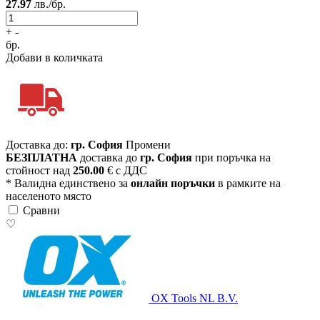
27.97
лв./бр.
+
-
бр.
Добави в количката
Доставка до:
гр. София
Промени
БЕЗПЛАТНА
доставка до
гр. София
при поръчка на
стойност над
250.00
€ с ДДС
* Валидна единствено за
онлайн поръчки
в рамките на
населеното място
Сравни
♡
OX Tools NL B.V.