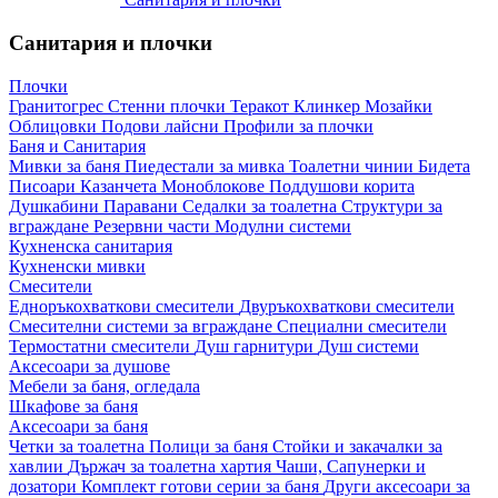
Санитария и плочки
Плочки
Гранитогрес
Стенни плочки
Теракот
Клинкер
Мозайки
Облицовки
Подови лайсни
Профили за плочки
Баня и Санитария
Мивки за баня
Пиедестали за мивка
Тоалетни чинии
Бидета
Писоари
Казанчета
Моноблокове
Поддушови корита
Душкабини
Паравани
Седалки за тоалетна
Структури за
вграждане
Резервни части
Модулни системи
Кухненска санитария
Кухненски мивки
Смесители
Едноръкохваткови смесители
Двуръкохваткови смесители
Смесителни системи за вграждане
Специални смесители
Термостатни смесители
Душ гарнитури
Душ системи
Аксесоари за душове
Мебели за баня, огледала
Шкафове за баня
Аксесоари за баня
Четки за тоалетна
Полици за баня
Стойки и закачалки за
хавлии
Държач за тоалетна хартия
Чаши, Сапунерки и
дозатори
Комплект готови серии за баня
Други аксесоари за