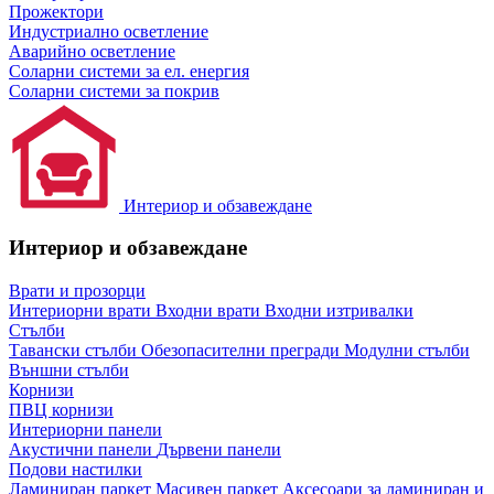
Прожектори
Индустриално осветление
Аварийно осветление
Соларни системи за ел. енергия
Соларни системи за покрив
Интериор и обзавеждане
Интериор и обзавеждане
Врати и прозорци
Интериорни врати
Входни врати
Входни изтривалки
Стълби
Тавански стълби
Обезопасителни прегради
Модулни стълби
Външни стълби
Корнизи
ПВЦ корнизи
Интериорни панели
Акустични панели
Дървени панели
Подови настилки
Ламиниран паркет
Масивен паркет
Аксесоари за ламиниран и