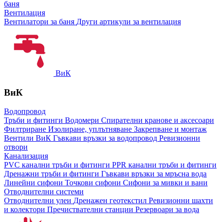
баня
Вентилация
Вентилатори за баня
Други артикули за вентилация
ВиК
ВиК
Водопровод
Тръби и фитинги
Водомери
Спирателни кранове и аксесоари
Филтриране
Изолиране, уплътняване
Закрепване и монтаж
Вентили ВиК
Гъвкави връзки за водопровод
Ревизионни
отвори
Канализация
PVC канални тръби и фитинги
PPR канални тръби и фитинги
Дренажни тръби и фитинги
Гъвкави връзки за мръсна вода
Линейни сифони
Точкови сифони
Сифони за мивки и вани
Отводнителни системи
Отводнителни улеи
Дренажен геотекстил
Ревизионни шахти
и колектори
Пречиствателни станции
Резервоари за вода