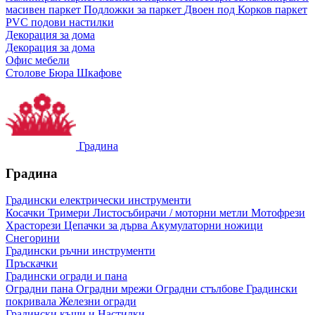
масивен паркет
Подложки за паркет
Двоен под
Корков паркет
PVC подови настилки
Декорация за дома
Декорация за дома
Офис мебели
Столове
Бюра
Шкафове
Градина
Градина
Градински електрически инструменти
Косачки
Тримери
Листосъбирачи / моторни метли
Мотофрези
Храсторези
Цепачки за дърва
Акумулаторни ножици
Снегорини
Градински ръчни инструменти
Пръскачки
Градински огради и пана
Оградни пана
Оградни мрежи
Оградни стълбове
Градински
покривала
Железни огради
Градински къщи и Настилки