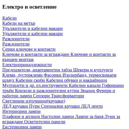
Електро и осветление
Кабели
Кабели на метър
Удължители и кабелни макари
Удължители и кабелни макари
Разклонители
Разклонители
Серии ключове и контакти
Ключове и контакти за вграждане
Ключове и контакти за
външен монтаж
Електропринадлежности
Предпазители, апартаментни табла
Щекери и куплунги
Клеми, лустерклеми
Фасонки
Изолирбанд, термосвиваем
шлаух
Кабелни скоби
Кабелни обувки и накрайници
Мултицети и др. ел.инструменти
Кабелни канали
Гофрирани
тръби
Конзоли и разклонителни кутии
Звънци
Фенери и
работни лампи
Сензори
Трансформатори
Светлинни източници(крушки)
ЛЕД крушки
Пури
Специални крушки
ЛЕД ленти
Интериорни лампи
Плафони и аплици
Настолни лампи
Лампи за баня
Луни за
вграждане
Осветителни панели
Екстериорни лампи