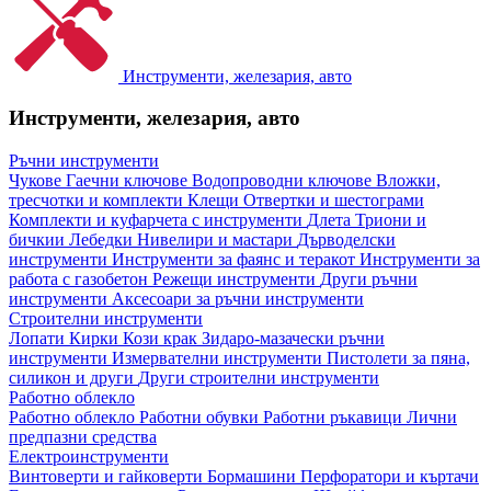
Инструменти, железария, авто
Инструменти, железария, авто
Ръчни инструменти
Чукове
Гаечни ключове
Водопроводни ключове
Вложки,
тресчотки и комплекти
Клещи
Отвертки и шестограми
Комплекти и куфарчета с инструменти
Длета
Триони и
бичкии
Лебедки
Нивелири и мастари
Дърводелски
инструменти
Инструменти за фаянс и теракот
Инструменти за
работа с газобетон
Режещи инструменти
Други ръчни
инструменти
Аксесоари за ръчни инструменти
Строителни инструменти
Лопати
Кирки
Кози крак
Зидаро-мазачески ръчни
инструменти
Измервателни инструменти
Пистолети за пяна,
силикон и други
Други строителни инструменти
Работно облекло
Работно облекло
Работни обувки
Работни ръкавици
Лични
предпазни средства
Електроинструменти
Винтоверти и гайковерти
Бормашини
Перфоратори и къртачи