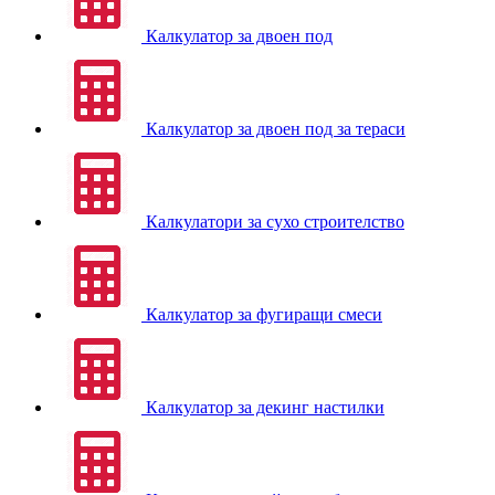
Калкулатор за двоен под
Калкулатор за двоен под за тераси
Калкулатори за сухо строителство
Калкулатор за фугиращи смеси
Калкулатор за декинг настилки