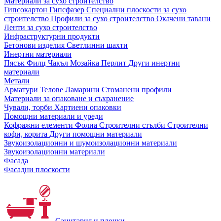
Материали за сухо строителство
Гипсокартон
Гипсфазер
Специални плоскости за сухо
строителство
Профили за сухо строителство
Окачени тавани
Ленти за сухо строителство
Инфраструктурни продукти
Бетонови изделия
Светлинни шахти
Инертни материали
Пясък
Филц
Чакъл
Мозайкa
Перлит
Други инертни
материали
Метали
Арматури
Телове
Ламарини
Стоманени профили
Материали за опаковане и съхранение
Чували, торби
Хартиени опаковки
Помощни материали и уреди
Кофражни елементи
Фолиа
Строителни стълби
Строителни
кофи, корита
Други помощни материали
Звукоизолационни и шумоизолационни материали
Звукоизолационни материали
Фасада
Фасадни плоскости
Санитария и плочки