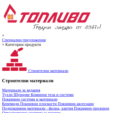
×
Специални предложения
×
Категории продукти
Строителни материали
Строителни материали
Материали за зидария
Тухли
Щурцове
Коминни тела и системи
Покривни системи и материали
Керемиди
Покривни плоскости
Покривни аксесоари
Подпокривни материали - фолиа, хартия
Покривни прозорци
Отводнителни системи за покрив