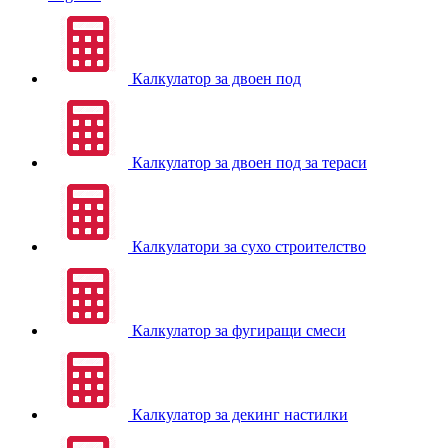
Калкулатор за двоен под
Калкулатор за двоен под за тераси
Калкулатори за сухо строителство
Калкулатор за фугиращи смеси
Калкулатор за декинг настилки