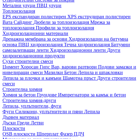
Метални улуци
ПВЦ улуци
Топлоизолация
EPS експандиран полистирен
XPS екструдиран полистирен
Вата
Сайдинг
Дюбели за топлоизолация
Мрежа за
топлоизолация
Профили за топлоизолация
Хидроизолационни материали
Дренажна мембрана за основи
Хидроизолации на битумна
основа
ПВЦ хидроизолация
Течна хидроизолация
Битумни
самозалепващи ленти
Хидроизолационни ленти
Други
хидроизолационни продукти
Сухи строителни смеси
Цимент
Хоросан
Гипс
Вар, варови разтвори
Подови замазки и
нивелиращи смеси
Мазилки
Бетон
Лепила и шпакловки
Лепила за плочки и камъни
Шамотна пръст
Други строителни
смеси
Строителна химия
Химия за бетон
Грундове
Импрегнатори за камък и бетон
Строителна химия-други
Лепила, уплътнители, фуги
Фуги
Силикони, уплътнители и пяни
Лепила
Дървен материал
Дъски
Греди
Летви
Плоскости
OSB плоскости
Шперплат
Фазер
ПДЧ