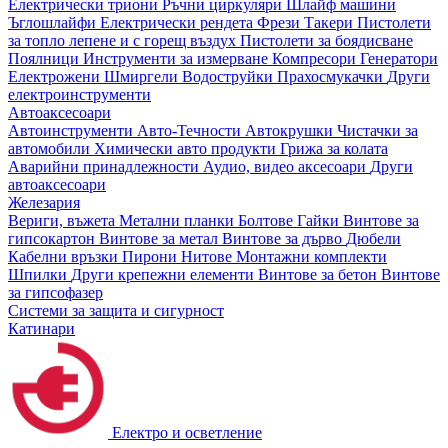
Електрически триони
Ръчни циркуляри
Шлайф машини
Ъглошлайфи
Електрически рендета
Фрези
Такери
Пистолети
за топло лепене и с горещ въздух
Пистолети за боядисване
Поялници
Инструменти за измерване
Компресори
Генератори
Електрожени
Шмиргели
Водоструйки
Прахосмукачки
Други
електроинструменти
Автоаксесоари
Автоинструменти
Авто-Течности
Автокрушки
Чистачки за
автомобили
Химически авто продукти
Грижа за колата
Аварийни принадлежности
Аудио, видео аксесоари
Други
автоаксесоари
Железария
Вериги, въжета
Метални планки
Болтове
Гайки
Винтове за
гипсокартон
Винтове за метал
Винтове за дърво
Дюбели
Кабелни връзки
Пирони
Нитове
Монтажни комплекти
Шпилки
Други крепежни елементи
Винтове за бетон
Винтове
за гипсофазер
Системи за защита и сигурност
Катинари
Електро и осветление