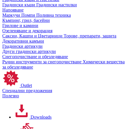
Градински къщи
Градински настилки
Напояване
Маркучи
Помпи
Поливна техника
Къмпинг, грил, басейни
Грилове и камини
Озеленяване и декорация
Саксии, Кашпи и Цветарници
Торове, препарати, защита
Декоративни камъни
Градински артикули
Други градински артикули
Снегопочистване и обезледяване
Ръчни инструменти за снегопочистване
Химически вещества
за обезледяване
Outlet
Специални предложения
Полезно
Downloads