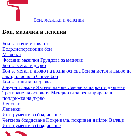
Бои, мазилки и лепенки
Бои, мазилки и лепенки
Бои за стени и тавани
Вододисперсионни бои
Мазилки
Фасадни мазилки
Грундове за мазилки
Бои за метал и дърво
Бои за метал и дърво на водна основа
Бои за метал и дърво на
алкидна основа
Спрей бои
Бои за защита на дърво
Лазурни лакове
Яхтени лакове
Лакове за паркет и дюшеме
Третиране на основата
Материали за реставриране и
поддръжка на дърво
Лепенки
Лепенки
Инструменти за боядисване
Четки за боядисване
Покривала, покривен найлон
Валяци
Инструменти за боядисване