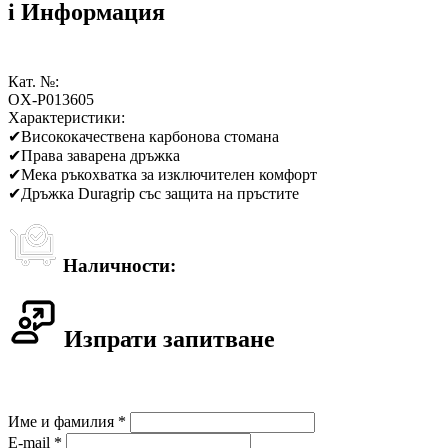
i
Информация
Кат. №:
OX-P013605
Характеристики:
✔
Висококачествена карбонова стомана
✔
Права заварена дръжка
✔
Мека ръкохватка за изключителен комфорт
✔
Дръжка Duragrip със защита на пръстите
Наличности:
Изпрати запитване
Име и фамилия *
E-mail *