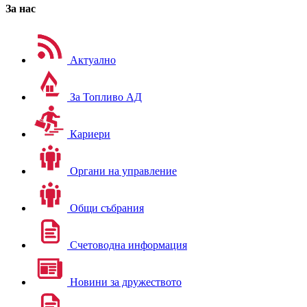
За нас
Актуално
За Топливо АД
Кариери
Органи на управление
Общи събрания
Счетоводна информация
Новини за дружеството