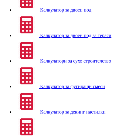
Калкулатор за двоен под
Калкулатор за двоен под за тераси
Калкулатори за сухо строителство
Калкулатор за фугиращи смеси
Калкулатор за декинг настилки