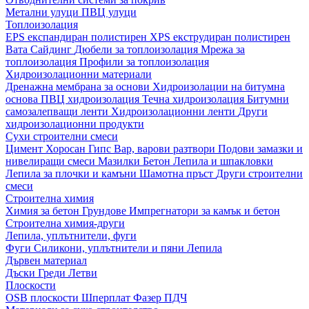
Метални улуци
ПВЦ улуци
Топлоизолация
EPS експандиран полистирен
XPS екструдиран полистирен
Вата
Сайдинг
Дюбели за топлоизолация
Мрежа за
топлоизолация
Профили за топлоизолация
Хидроизолационни материали
Дренажна мембрана за основи
Хидроизолации на битумна
основа
ПВЦ хидроизолация
Течна хидроизолация
Битумни
самозалепващи ленти
Хидроизолационни ленти
Други
хидроизолационни продукти
Сухи строителни смеси
Цимент
Хоросан
Гипс
Вар, варови разтвори
Подови замазки и
нивелиращи смеси
Мазилки
Бетон
Лепила и шпакловки
Лепила за плочки и камъни
Шамотна пръст
Други строителни
смеси
Строителна химия
Химия за бетон
Грундове
Импрегнатори за камък и бетон
Строителна химия-други
Лепила, уплътнители, фуги
Фуги
Силикони, уплътнители и пяни
Лепила
Дървен материал
Дъски
Греди
Летви
Плоскости
OSB плоскости
Шперплат
Фазер
ПДЧ