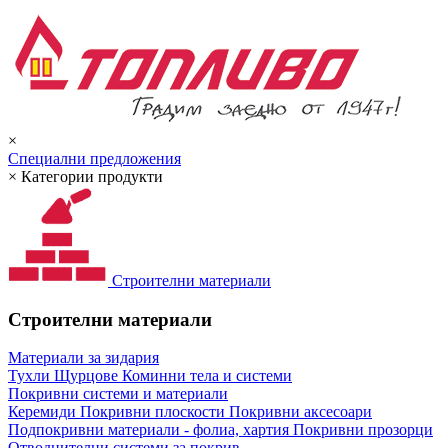
×
Специални предложения
×
Категории продукти
Строителни материали
Строителни материали
Материали за зидария
Тухли
Щурцове
Коминни тела и системи
Покривни системи и материали
Керемиди
Покривни плоскости
Покривни аксесоари
Подпокривни материали - фолиа, хартия
Покривни прозорци
Отводнителни системи за покрив