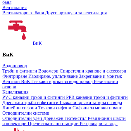
баня
Вентилация
Вентилатори за баня
Други артикули за вентилация
ВиК
ВиК
Водопровод
Тръби и фитинги
Водомери
Спирателни кранове и аксесоари
Филтриране
Изолиране, уплътняване
Закрепване и монтаж
Вентили ВиК
Гъвкави връзки за водопровод
Ревизионни
отвори
Канализация
PVC канални тръби и фитинги
PPR канални тръби и фитинги
Дренажни тръби и фитинги
Гъвкави връзки за мръсна вода
Линейни сифони
Точкови сифони
Сифони за мивки и вани
Отводнителни системи
Отводнителни улеи
Дренажен геотекстил
Ревизионни шахти
и колектори
Пречиствателни станции
Резервоари за вода