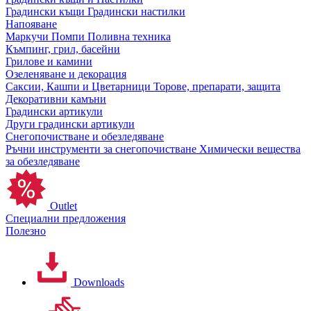
Градински къщи
Градински настилки
Напояване
Маркучи
Помпи
Поливна техника
Къмпинг, грил, басейни
Грилове и камини
Озеленяване и декорация
Саксии, Кашпи и Цветарници
Торове, препарати, защита
Декоративни камъни
Градински артикули
Други градински артикули
Снегопочистване и обезледяване
Ръчни инструменти за снегопочистване
Химически вещества
за обезледяване
Outlet
Специални предложения
Полезно
Downloads