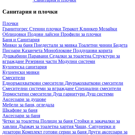
Санитария и плочки
Плочки
Гранитогрес
Стенни плочки
Теракот
Клинкер
Мозайки
Облицовки
Подови лайсни
Профили за плочки
Баня и Санитария
Мивки за баня
Пиедестали за мивка
Тоалетни чинии
Бидета
Писоари
Казанчета
Моноблокове
Поддушови корита
Душкабини
Паравани
Седалки за тоалетна
Структури за
вграждане
Резервни части
Модулни системи
Кухненска санитария
Кухненски мивки
Смесители
Едноръкохваткови смесители
Двуръкохваткови смесители
Смесителни системи за вграждане
Специални смесители
Термостатни смесители
Душ гарнитури
Душ системи
Аксесоари за душове
Мебели за баня, огледала
Шкафове за баня
Аксесоари за баня
Четки за тоалетна
Полици за баня
Стойки и закачалки за
хавлии
Държач за тоалетна хартия
Чаши, Сапунерки и
дозатори
Комплект готови серии за баня
Други аксесоари за