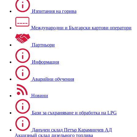
Изпитания на горива
Международни и Български картови оператори
Партньори
Информация
Аварийни обучения
Новини
Бази за съхраняване и обработка на LPG
Данъчен склад Петър Караминчев АД
Акцизный склад дизельного топлива