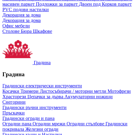
масивен паркет
Подложки за паркет
Двоен под
Корков паркет
PVC подови настилки
Декорация за дома
Декорация за дома
Офис мебели
Столове
Бюра
Шкафове
Градина
Градина
Градински електрически инструменти
Косачки
Тримери
Листосъбирачи / моторни метли
Мотофрези
Храсторези
Цепачки за дърва
Акумулаторни ножици
Снегорини
Градински ръчни инструменти
Пръскачки
Градински огради и пана
Оградни пана
Оградни мрежи
Оградни стълбове
Градински
покривала
Железни огради
Градински къщи и Настилки