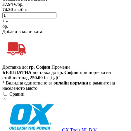
37.94
€/бр.
74.20
лв./бр.
+
-
бр.
Добави в количката
Доставка до:
гр. София
Промени
БЕЗПЛАТНА
доставка до
гр. София
при поръчка на
стойност над
250.00
€ с ДДС
* Валидна единствено за
онлайн поръчки
в рамките на
населеното място
Сравни
♡
OX Tools NL B.V.