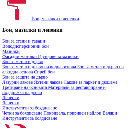
Бои, мазилки и лепенки
Бои, мазилки и лепенки
Бои за стени и тавани
Вододисперсионни бои
Мазилки
Фасадни мазилки
Грундове за мазилки
Бои за метал и дърво
Бои за метал и дърво на водна основа
Бои за метал и дърво на
алкидна основа
Спрей бои
Бои за защита на дърво
Лазурни лакове
Яхтени лакове
Лакове за паркет и дюшеме
Третиране на основата
Материали за реставриране и
поддръжка на дърво
Лепенки
Лепенки
Инструменти за боядисване
Четки за боядисване
Покривала, покривен найлон
Валяци
Инструменти за боядисване