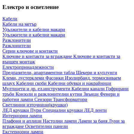
Електро и осветление
Кабели
Кабели на метър
Удължители и кабелни макари
Удължители и кабелни макари
Разклонители
Разклонители
Серии ключове и контакти
Ключове и контакти за вграждане
Ключове и контакти за
външен монтаж
Електропринадлежности
Предпазители, апартаментни табла
Щекери и куплунги
Клеми, лустерклеми
Фасонки
Изолирбанд, термосвиваем
шлаух
Кабелни скоби
Кабелни обувки и накрайници
Мултицети и др. ел.инструменти
Кабелни канали
Гофрирани
тръби
Конзоли и разклонителни кутии
Звънци
Фенери и
работни лампи
Сензори
Трансформатори
Светлинни източници(крушки)
ЛЕД крушки
Пури
Специални крушки
ЛЕД ленти
Интериорни лампи
Плафони и аплици
Настолни лампи
Лампи за баня
Луни за
вграждане
Осветителни панели
Екстериорни лампи