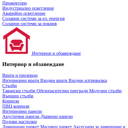
Прожектори
Индустриално осветление
Аварийно осветление
Соларни системи за ел. енергия
Соларни системи за покрив
Интериор и обзавеждане
Интериор и обзавеждане
Врати и прозорци
Интериорни врати
Входни врати
Входни изтривалки
Стълби
Тавански стълби
Обезопасителни прегради
Модулни стълби
Външни стълби
Корнизи
ПВЦ корнизи
Интериорни панели
Акустични панели
Дървени панели
Подови настилки
Ламиниран паркет
Масивен паркет
Аксесоари за ламиниран и