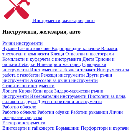
Инструменти, железария, авто
Инструменти, железария, авто
Ръчни инструменти
Чукове
Гаечни ключове
Водопроводни ключове
Вложки,
тресчотки и комплекти
Клещи
Отвертки и шестограми
Комплекти и куфарчета с инструменти
Длета
Триони и
бичкии
Лебедки
Нивелири и мастари
Дърводелски
инструменти
Инструменти за фаянс и теракот
Инструменти за
работа с газобетон
Режещи инструменти
Други ръчни
инструменти
Аксесоари за ръчни инструменти
Строителни инструменти
Лопати
Кирки
Кози крак
Зидаро-мазачески ръчни
инструменти
Измервателни инструменти
Пистолети за пяна,
силикон и други
Други строителни инструменти
Работно облекло
Работно облекло
Работни обувки
Работни ръкавици
Лични
предпазни средства
Електроинструменти
Винтоверти и гайковерти
Бормашини
Перфоратори и къртачи