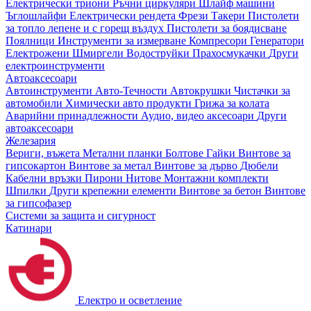
Електрически триони
Ръчни циркуляри
Шлайф машини
Ъглошлайфи
Електрически рендета
Фрези
Такери
Пистолети
за топло лепене и с горещ въздух
Пистолети за боядисване
Поялници
Инструменти за измерване
Компресори
Генератори
Електрожени
Шмиргели
Водоструйки
Прахосмукачки
Други
електроинструменти
Автоаксесоари
Автоинструменти
Авто-Течности
Автокрушки
Чистачки за
автомобили
Химически авто продукти
Грижа за колата
Аварийни принадлежности
Аудио, видео аксесоари
Други
автоаксесоари
Железария
Вериги, въжета
Метални планки
Болтове
Гайки
Винтове за
гипсокартон
Винтове за метал
Винтове за дърво
Дюбели
Кабелни връзки
Пирони
Нитове
Монтажни комплекти
Шпилки
Други крепежни елементи
Винтове за бетон
Винтове
за гипсофазер
Системи за защита и сигурност
Катинари
Електро и осветление