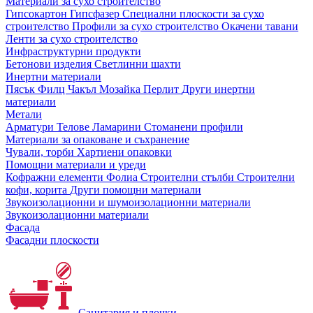
Материали за сухо строителство
Гипсокартон
Гипсфазер
Специални плоскости за сухо
строителство
Профили за сухо строителство
Окачени тавани
Ленти за сухо строителство
Инфраструктурни продукти
Бетонови изделия
Светлинни шахти
Инертни материали
Пясък
Филц
Чакъл
Мозайкa
Перлит
Други инертни
материали
Метали
Арматури
Телове
Ламарини
Стоманени профили
Материали за опаковане и съхранение
Чували, торби
Хартиени опаковки
Помощни материали и уреди
Кофражни елементи
Фолиа
Строителни стълби
Строителни
кофи, корита
Други помощни материали
Звукоизолационни и шумоизолационни материали
Звукоизолационни материали
Фасада
Фасадни плоскости
Санитария и плочки