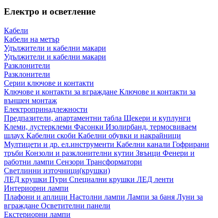
Електро и осветление
Кабели
Кабели на метър
Удължители и кабелни макари
Удължители и кабелни макари
Разклонители
Разклонители
Серии ключове и контакти
Ключове и контакти за вграждане
Ключове и контакти за
външен монтаж
Електропринадлежности
Предпазители, апартаментни табла
Щекери и куплунги
Клеми, лустерклеми
Фасонки
Изолирбанд, термосвиваем
шлаух
Кабелни скоби
Кабелни обувки и накрайници
Мултицети и др. ел.инструменти
Кабелни канали
Гофрирани
тръби
Конзоли и разклонителни кутии
Звънци
Фенери и
работни лампи
Сензори
Трансформатори
Светлинни източници(крушки)
ЛЕД крушки
Пури
Специални крушки
ЛЕД ленти
Интериорни лампи
Плафони и аплици
Настолни лампи
Лампи за баня
Луни за
вграждане
Осветителни панели
Екстериорни лампи