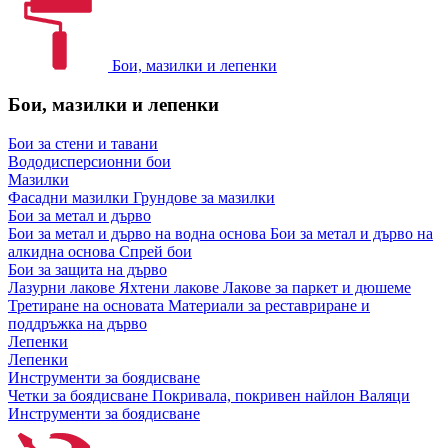
Бои, мазилки и лепенки
Бои, мазилки и лепенки
Бои за стени и тавани
Вододисперсионни бои
Мазилки
Фасадни мазилки
Грундове за мазилки
Бои за метал и дърво
Бои за метал и дърво на водна основа
Бои за метал и дърво на
алкидна основа
Спрей бои
Бои за защита на дърво
Лазурни лакове
Яхтени лакове
Лакове за паркет и дюшеме
Третиране на основата
Материали за реставриране и
поддръжка на дърво
Лепенки
Лепенки
Инструменти за боядисване
Четки за боядисване
Покривала, покривен найлон
Валяци
Инструменти за боядисване