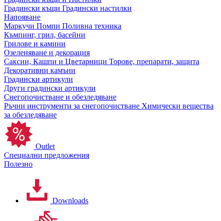
Градински къщи
Градински настилки
Напояване
Маркучи
Помпи
Поливна техника
Къмпинг, грил, басейни
Грилове и камини
Озеленяване и декорация
Саксии, Кашпи и Цветарници
Торове, препарати, защита
Декоративни камъни
Градински артикули
Други градински артикули
Снегопочистване и обезледяване
Ръчни инструменти за снегопочистване
Химически вещества
за обезледяване
Outlet
Специални предложения
Полезно
Downloads