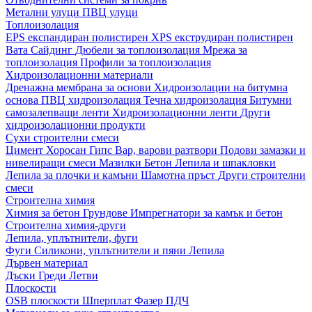
Метални улуци
ПВЦ улуци
Топлоизолация
EPS експандиран полистирен
XPS екструдиран полистирен
Вата
Сайдинг
Дюбели за топлоизолация
Мрежа за
топлоизолация
Профили за топлоизолация
Хидроизолационни материали
Дренажна мембрана за основи
Хидроизолации на битумна
основа
ПВЦ хидроизолация
Течна хидроизолация
Битумни
самозалепващи ленти
Хидроизолационни ленти
Други
хидроизолационни продукти
Сухи строителни смеси
Цимент
Хоросан
Гипс
Вар, варови разтвори
Подови замазки и
нивелиращи смеси
Мазилки
Бетон
Лепила и шпакловки
Лепила за плочки и камъни
Шамотна пръст
Други строителни
смеси
Строителна химия
Химия за бетон
Грундове
Импрегнатори за камък и бетон
Строителна химия-други
Лепила, уплътнители, фуги
Фуги
Силикони, уплътнители и пяни
Лепила
Дървен материал
Дъски
Греди
Летви
Плоскости
OSB плоскости
Шперплат
Фазер
ПДЧ