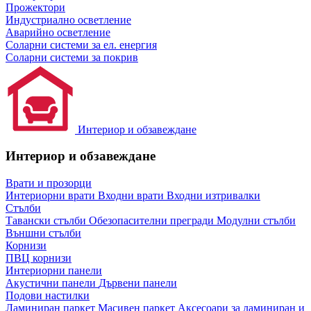
Прожектори
Индустриално осветление
Аварийно осветление
Соларни системи за ел. енергия
Соларни системи за покрив
Интериор и обзавеждане
Интериор и обзавеждане
Врати и прозорци
Интериорни врати
Входни врати
Входни изтривалки
Стълби
Тавански стълби
Обезопасителни прегради
Модулни стълби
Външни стълби
Корнизи
ПВЦ корнизи
Интериорни панели
Акустични панели
Дървени панели
Подови настилки
Ламиниран паркет
Масивен паркет
Аксесоари за ламиниран и