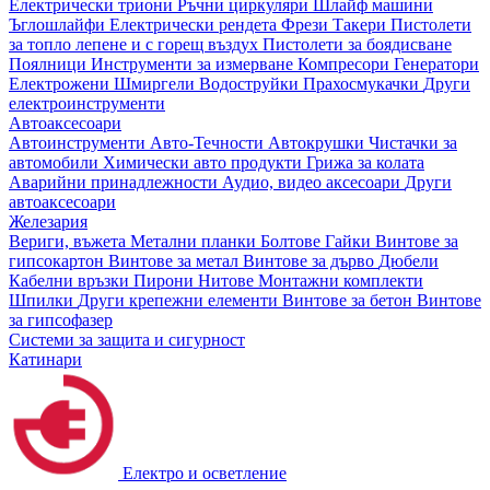
Електрически триони
Ръчни циркуляри
Шлайф машини
Ъглошлайфи
Електрически рендета
Фрези
Такери
Пистолети
за топло лепене и с горещ въздух
Пистолети за боядисване
Поялници
Инструменти за измерване
Компресори
Генератори
Електрожени
Шмиргели
Водоструйки
Прахосмукачки
Други
електроинструменти
Автоаксесоари
Автоинструменти
Авто-Течности
Автокрушки
Чистачки за
автомобили
Химически авто продукти
Грижа за колата
Аварийни принадлежности
Аудио, видео аксесоари
Други
автоаксесоари
Железария
Вериги, въжета
Метални планки
Болтове
Гайки
Винтове за
гипсокартон
Винтове за метал
Винтове за дърво
Дюбели
Кабелни връзки
Пирони
Нитове
Монтажни комплекти
Шпилки
Други крепежни елементи
Винтове за бетон
Винтове
за гипсофазер
Системи за защита и сигурност
Катинари
Електро и осветление