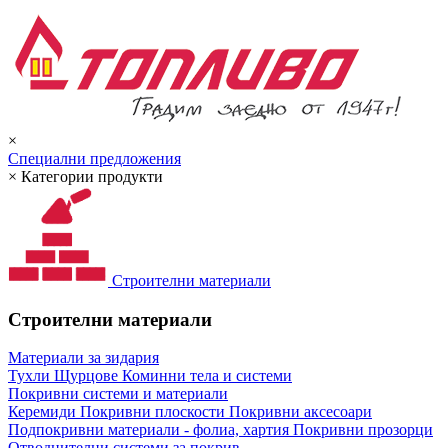
×
Специални предложения
×
Категории продукти
Строителни материали
Строителни материали
Материали за зидария
Тухли
Щурцове
Коминни тела и системи
Покривни системи и материали
Керемиди
Покривни плоскости
Покривни аксесоари
Подпокривни материали - фолиа, хартия
Покривни прозорци
Отводнителни системи за покрив