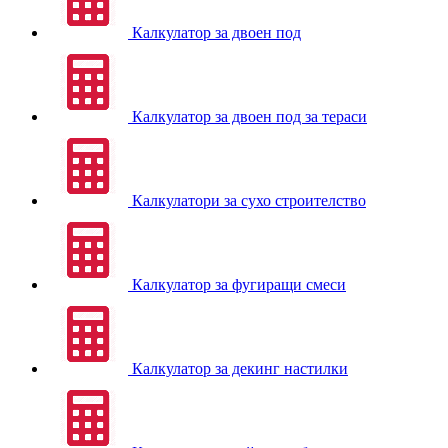
Калкулатор за двоен под
Калкулатор за двоен под за тераси
Калкулатори за сухо строителство
Калкулатор за фугиращи смеси
Калкулатор за декинг настилки