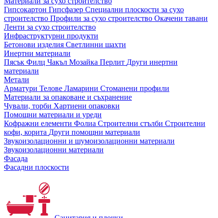
Материали за сухо строителство
Гипсокартон
Гипсфазер
Специални плоскости за сухо
строителство
Профили за сухо строителство
Окачени тавани
Ленти за сухо строителство
Инфраструктурни продукти
Бетонови изделия
Светлинни шахти
Инертни материали
Пясък
Филц
Чакъл
Мозайкa
Перлит
Други инертни
материали
Метали
Арматури
Телове
Ламарини
Стоманени профили
Материали за опаковане и съхранение
Чували, торби
Хартиени опаковки
Помощни материали и уреди
Кофражни елементи
Фолиа
Строителни стълби
Строителни
кофи, корита
Други помощни материали
Звукоизолационни и шумоизолационни материали
Звукоизолационни материали
Фасада
Фасадни плоскости
Санитария и плочки