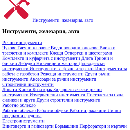
Инструменти, железария, авто
Инструменти, железария, авто
Ръчни инструменти
Чукове
Гаечни ключове
Водопроводни ключове
Вложки,
тресчотки и комплекти
Клещи
Отвертки и шестограми
Комплекти и куфарчета с инструменти
Длета
Триони и
бичкии
Лебедки
Нивелири и мастари
Дърводелски
инструменти
Инструменти за фаянс и теракот
Инструменти за
работа с газобетон
Режещи инструменти
Други ръчни
инструменти
Аксесоари за ръчни инструменти
Строителни инструменти
Лопати
Кирки
Кози крак
Зидаро-мазачески ръчни
инструменти
Измервателни инструменти
Пистолети за пяна,
силикон и други
Други строителни инструменти
Работно облекло
Работно облекло
Работни обувки
Работни ръкавици
Лични
предпазни средства
Електроинструменти
Винтоверти и гайковерти
Бормашини
Перфоратори и къртачи