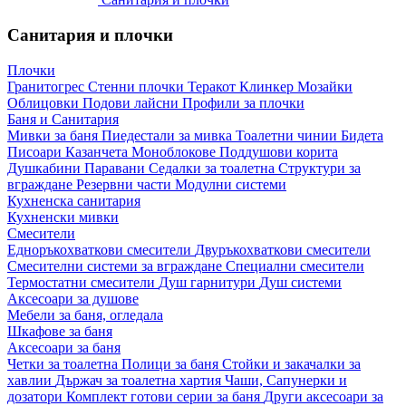
Санитария и плочки
Плочки
Гранитогрес
Стенни плочки
Теракот
Клинкер
Мозайки
Облицовки
Подови лайсни
Профили за плочки
Баня и Санитария
Мивки за баня
Пиедестали за мивка
Тоалетни чинии
Бидета
Писоари
Казанчета
Моноблокове
Поддушови корита
Душкабини
Паравани
Седалки за тоалетна
Структури за
вграждане
Резервни части
Модулни системи
Кухненска санитария
Кухненски мивки
Смесители
Едноръкохваткови смесители
Двуръкохваткови смесители
Смесителни системи за вграждане
Специални смесители
Термостатни смесители
Душ гарнитури
Душ системи
Аксесоари за душове
Мебели за баня, огледала
Шкафове за баня
Аксесоари за баня
Четки за тоалетна
Полици за баня
Стойки и закачалки за
хавлии
Държач за тоалетна хартия
Чаши, Сапунерки и
дозатори
Комплект готови серии за баня
Други аксесоари за