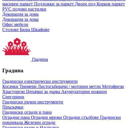
масивен паркет
Подложки за паркет
Двоен под
Корков паркет
PVC подови настилки
Декорация за дома
Декорация за дома
Офис мебели
Столове
Бюра
Шкафове
Градина
Градина
Градински електрически инструменти
Косачки
Тримери
Листосъбирачи / моторни метли
Мотофрези
Храсторези
Цепачки за дърва
Акумулаторни ножици
Снегорини
Градински ръчни инструменти
Пръскачки
Градински огради и пана
Оградни пана
Оградни мрежи
Оградни стълбове
Градински
покривала
Железни огради
Градински къщи и Настилки