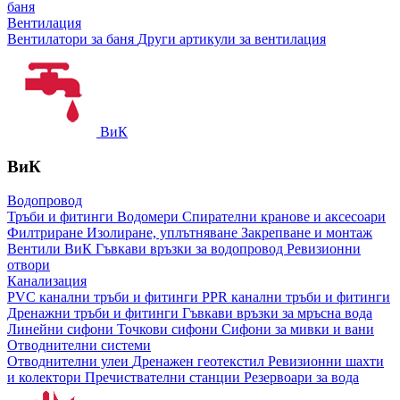
баня
Вентилация
Вентилатори за баня
Други артикули за вентилация
ВиК
ВиК
Водопровод
Тръби и фитинги
Водомери
Спирателни кранове и аксесоари
Филтриране
Изолиране, уплътняване
Закрепване и монтаж
Вентили ВиК
Гъвкави връзки за водопровод
Ревизионни
отвори
Канализация
PVC канални тръби и фитинги
PPR канални тръби и фитинги
Дренажни тръби и фитинги
Гъвкави връзки за мръсна вода
Линейни сифони
Точкови сифони
Сифони за мивки и вани
Отводнителни системи
Отводнителни улеи
Дренажен геотекстил
Ревизионни шахти
и колектори
Пречиствателни станции
Резервоари за вода