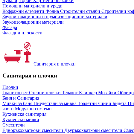
Чували, торби
Хартиени опаковки
Помощни материали и уреди
Кофражни елементи
Фолиа
Строителни стълби
Строителни коф
Звукоизолационни и шумоизолационни материали
Звукоизолационни материали
Фасада
Фасадни плоскости
Санитария и плочки
Санитария и плочки
Плочки
Гранитогрес
Стенни плочки
Теракот
Клинкер
Мозайки
Облиц
Баня и Санитария
Мивки за баня
Пиедестали за мивка
Тоалетни чинии
Бидета
Пи
части
Модулни системи
Кухненска санитария
Кухненски мивки
Смесители
Едноръкохваткови смесители
Двуръкохваткови смесители
Смес