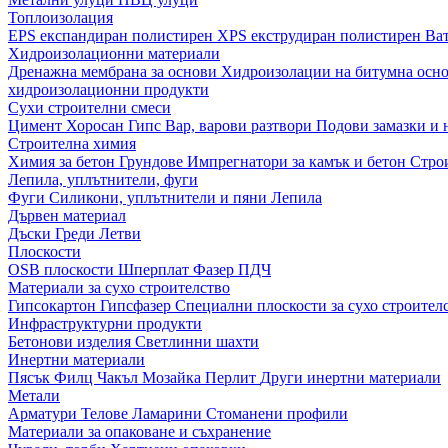
Топлоизолация
EPS експандиран полистирен
XPS екструдиран полистирен
Ва
Хидроизолационни материали
Дренажна мембрана за основи
Хидроизолации на битумна осн
хидроизолационни продукти
Сухи строителни смеси
Цимент
Хоросан
Гипс
Вар, варови разтвори
Подови замазки и
Строителна химия
Химия за бетон
Грундове
Импрегнатори за камък и бетон
Стро
Лепила, уплътнители, фуги
Фуги
Силикони, уплътнители и пяни
Лепила
Дървен материал
Дъски
Греди
Летви
Плоскости
OSB плоскости
Шперплат
Фазер
ПДЧ
Материали за сухо строителство
Гипсокартон
Гипсфазер
Специални плоскости за сухо строител
Инфраструктурни продукти
Бетонови изделия
Светлинни шахти
Инертни материали
Пясък
Филц
Чакъл
Мозайкa
Перлит
Други инертни материали
Метали
Арматури
Телове
Ламарини
Стоманени профили
Материали за опаковане и съхранение