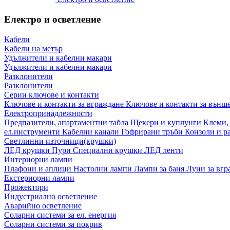
Електро и осветление
Кабели
Кабели на метър
Удължители и кабелни макари
Удължители и кабелни макари
Разклонители
Разклонители
Серии ключове и контакти
Ключове и контакти за вграждане
Ключове и контакти за външ
Електропринадлежности
Предпазители, апартаментни табла
Щекери и куплунги
Клеми,
ел.инструменти
Кабелни канали
Гофрирани тръби
Конзоли и р
Светлинни източници(крушки)
ЛЕД крушки
Пури
Специални крушки
ЛЕД ленти
Интериорни лампи
Плафони и аплици
Настолни лампи
Лампи за баня
Луни за вг
Екстериорни лампи
Прожектори
Индустриално осветление
Аварийно осветление
Соларни системи за ел. енергия
Соларни системи за покрив