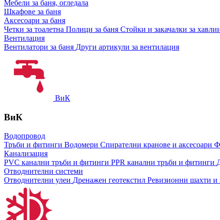
Мебели за баня, огледала
Шкафове за баня
Аксесоари за баня
Четки за тоалетна
Полици за баня
Стойки и закачалки за хавли
Вентилация
Вентилатори за баня
Други артикули за вентилация
ВиК
ВиК
Водопровод
Тръби и фитинги
Водомери
Спирателни кранове и аксесоари
Ф
Канализация
PVC канални тръби и фитинги
PPR канални тръби и фитинги
Отводнителни системи
Отводнителни улеи
Дренажен геотекстил
Ревизионни шахти и