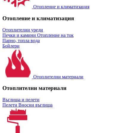
Отопление и климатизация
Отопление и климатизация
Отоплителни уреди
Печки и камини
Отопление на ток
Парно, топла вода
Бойлери
Отоплителни материали
Отоплителни материали
Въглища и пелети
Пелети
Вносни въглища