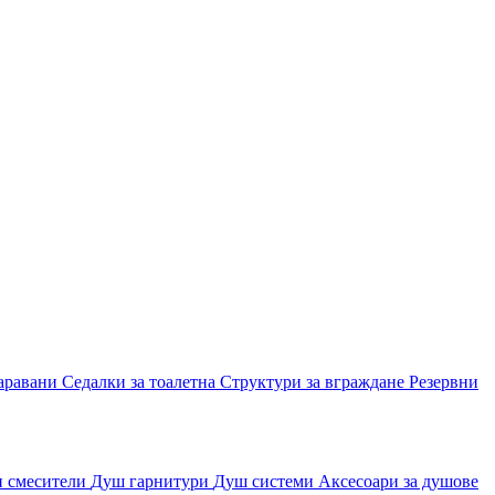
аравани
Седалки за тоалетна
Структури за вграждане
Резервни
и смесители
Душ гарнитури
Душ системи
Аксесоари за душове