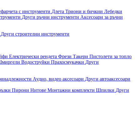
уфарчета с инструменти
Длета
Триони и бичкии
Лебедки
струменти
Други ръчни инструменти
Аксесоари за ръчни
и
Други строителни инструменти
айфи
Електрически рендета
Фрези
Такери
Пистолети за топло
миргели
Водоструйки
Прахосмукачки
Други
ринадлежности
Аудио, видео аксесоари
Други автоаксесоари
ръзки
Пирони
Нитове
Монтажни комплекти
Шпилки
Други