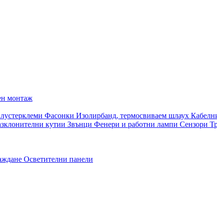
ен монтаж
 лустерклеми
Фасонки
Изолирбанд, термосвиваем шлаух
Кабелн
азклонителни кутии
Звънци
Фенери и работни лампи
Сензори
Т
раждане
Осветителни панели