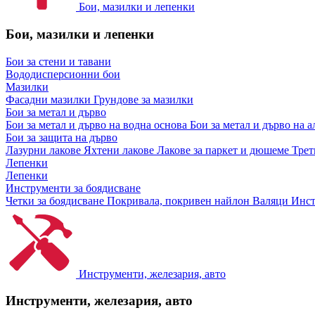
Бои, мазилки и лепенки
Бои, мазилки и лепенки
Бои за стени и тавани
Вододисперсионни бои
Мазилки
Фасадни мазилки
Грундове за мазилки
Бои за метал и дърво
Бои за метал и дърво на водна основа
Бои за метал и дърво на 
Бои за защита на дърво
Лазурни лакове
Яхтени лакове
Лакове за паркет и дюшеме
Трет
Лепенки
Лепенки
Инструменти за боядисване
Четки за боядисване
Покривала, покривен найлон
Валяци
Инст
Инструменти, железария, авто
Инструменти, железария, авто