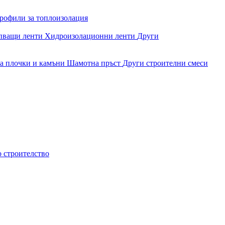
рофили за топлоизолация
епващи ленти
Хидроизолационни ленти
Други
за плочки и камъни
Шамотна пръст
Други строителни смеси
о строителство