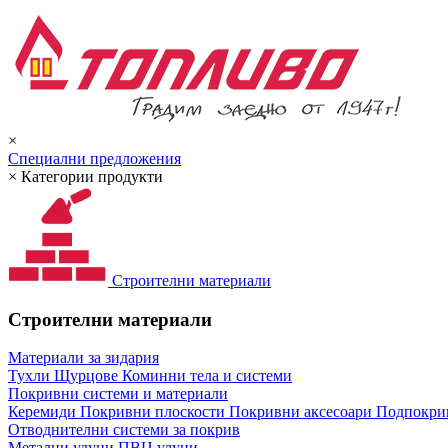
×
Специални предложения
×
Категории продукти
Строителни материали
Строителни материали
Материали за зидария
Тухли
Щурцове
Коминни тела и системи
Покривни системи и материали
Керемиди
Покривни плоскости
Покривни аксесоари
Подпокрив
Отводнителни системи за покрив
Метални улуци
ПВЦ улуци