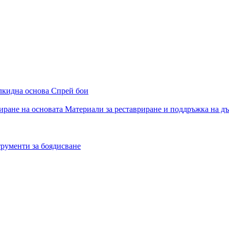
алкидна основа
Спрей бои
иране на основата
Материали за реставриране и поддръжка на д
рументи за боядисване