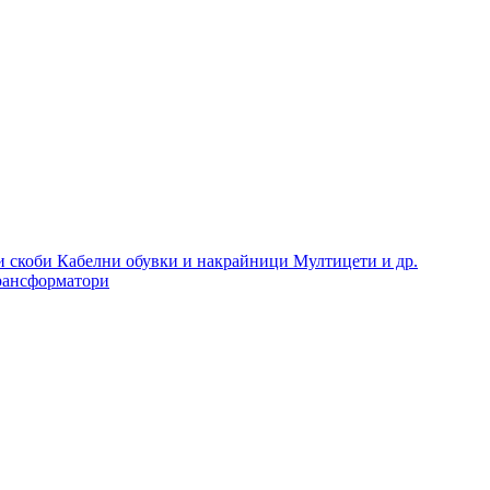
и скоби
Кабелни обувки и накрайници
Мултицети и др.
рансформатори