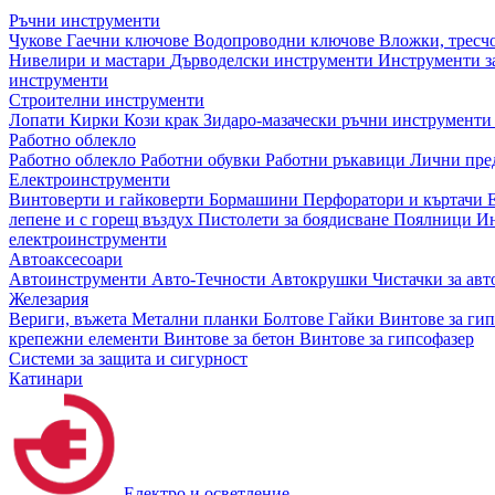
Ръчни инструменти
Чукове
Гаечни ключове
Водопроводни ключове
Вложки, тресч
Нивелири и мастари
Дърводелски инструменти
Инструменти за
инструменти
Строителни инструменти
Лопати
Кирки
Кози крак
Зидаро-мазачески ръчни инструмент
Работно облекло
Работно облекло
Работни обувки
Работни ръкавици
Лични пре
Електроинструменти
Винтоверти и гайковерти
Бормашини
Перфоратори и къртачи
лепене и с горещ въздух
Пистолети за боядисване
Поялници
Ин
електроинструменти
Автоаксесоари
Автоинструменти
Авто-Течности
Автокрушки
Чистачки за ав
Железария
Вериги, въжета
Метални планки
Болтове
Гайки
Винтове за ги
крепежни елементи
Винтове за бетон
Винтове за гипсофазер
Системи за защита и сигурност
Катинари
Електро и осветление