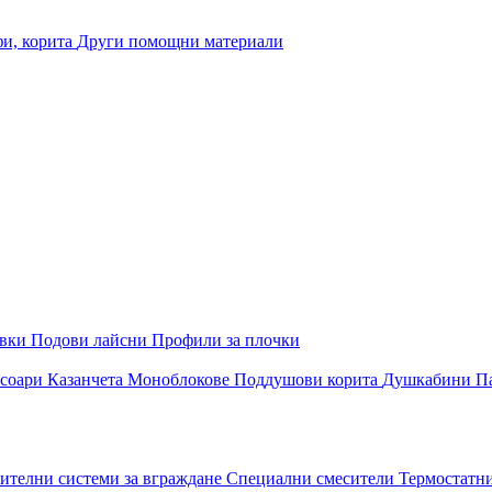
и, корита
Други помощни материали
овки
Подови лайсни
Профили за плочки
соари
Казанчета
Моноблокове
Поддушови корита
Душкабини
П
ителни системи за вграждане
Специални смесители
Термостатн