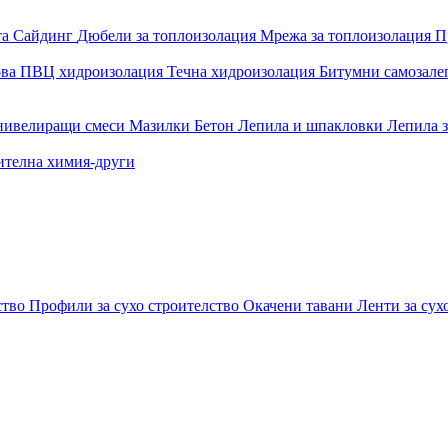
та
Сайдинг
Дюбели за топлоизолация
Мрежа за топлоизолация
П
ова
ПВЦ хидроизолация
Течна хидроизолация
Битумни самозал
 нивелиращи смеси
Мазилки
Бетон
Лепила и шпакловки
Лепила 
ителна химия-други
ство
Профили за сухо строителство
Окачени тавани
Ленти за сух