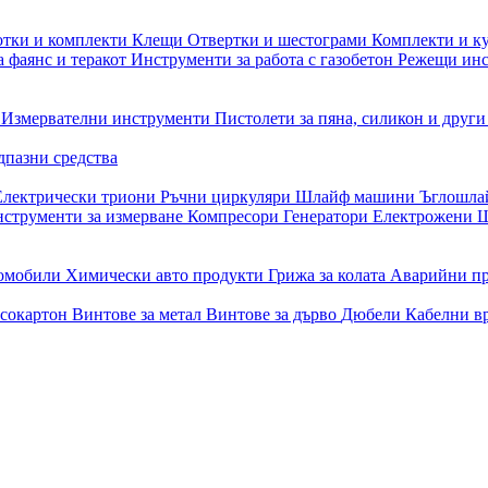
отки и комплекти
Клещи
Отвертки и шестограми
Комплекти и к
 фаянс и теракот
Инструменти за работа с газобетон
Режещи ин
и
Измервателни инструменти
Пистолети за пяна, силикон и друг
дпазни средства
Електрически триони
Ръчни циркуляри
Шлайф машини
Ъглошл
струменти за измерване
Компресори
Генератори
Електрожени
Ш
томобили
Химически авто продукти
Грижа за колата
Аварийни п
псокартон
Винтове за метал
Винтове за дърво
Дюбели
Кабелни в