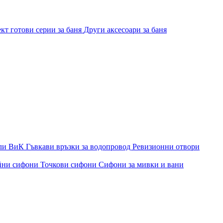
кт готови серии за баня
Други аксесоари за баня
ли ВиК
Гъвкави връзки за водопровод
Ревизионни отвори
йни сифони
Точкови сифони
Сифони за мивки и вани