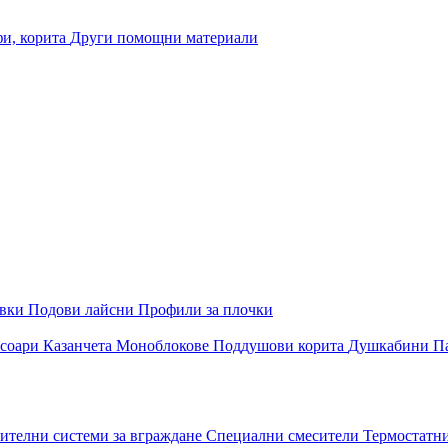
и, корита
Други помощни материали
овки
Подови лайсни
Профили за плочки
соари
Казанчета
Моноблокове
Поддушови корита
Душкабини
П
ителни системи за вграждане
Специални смесители
Термостатн