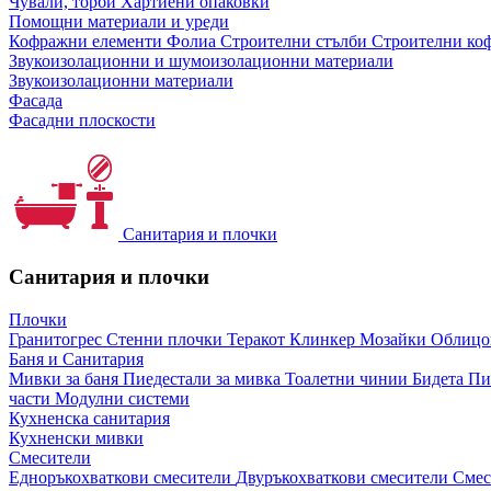
Чували, торби
Хартиени опаковки
Помощни материали и уреди
Кофражни елементи
Фолиа
Строителни стълби
Строителни коф
Звукоизолационни и шумоизолационни материали
Звукоизолационни материали
Фасада
Фасадни плоскости
Санитария и плочки
Санитария и плочки
Плочки
Гранитогрес
Стенни плочки
Теракот
Клинкер
Мозайки
Облиц
Баня и Санитария
Мивки за баня
Пиедестали за мивка
Тоалетни чинии
Бидета
Пи
части
Модулни системи
Кухненска санитария
Кухненски мивки
Смесители
Едноръкохваткови смесители
Двуръкохваткови смесители
Смес