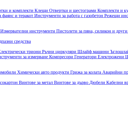
отки и комплекти
Клещи
Отвертки и шестограми
Комплекти и к
 фаянс и теракот
Инструменти за работа с газобетон
Режещи ин
и
Измервателни инструменти
Пистолети за пяна, силикон и друг
дпазни средства
Електрически триони
Ръчни циркуляри
Шлайф машини
Ъглошл
струменти за измерване
Компресори
Генератори
Електрожени
Ш
томобили
Химически авто продукти
Грижа за колата
Аварийни п
псокартон
Винтове за метал
Винтове за дърво
Дюбели
Кабелни в