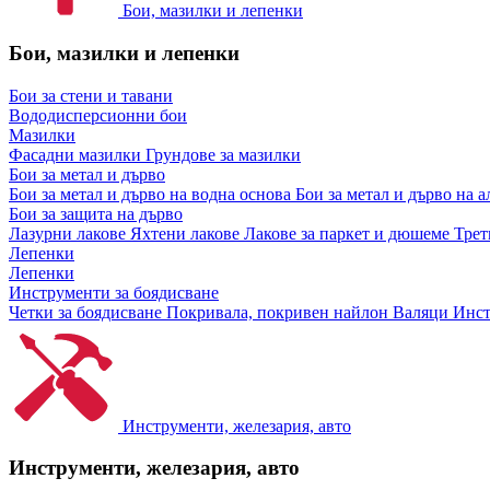
Бои, мазилки и лепенки
Бои, мазилки и лепенки
Бои за стени и тавани
Вододисперсионни бои
Мазилки
Фасадни мазилки
Грундове за мазилки
Бои за метал и дърво
Бои за метал и дърво на водна основа
Бои за метал и дърво на 
Бои за защита на дърво
Лазурни лакове
Яхтени лакове
Лакове за паркет и дюшеме
Трет
Лепенки
Лепенки
Инструменти за боядисване
Четки за боядисване
Покривала, покривен найлон
Валяци
Инст
Инструменти, железария, авто
Инструменти, железария, авто