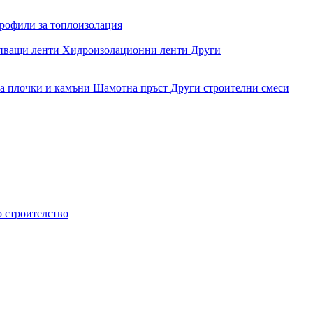
рофили за топлоизолация
епващи ленти
Хидроизолационни ленти
Други
за плочки и камъни
Шамотна пръст
Други строителни смеси
о строителство