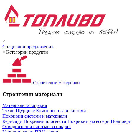
×
Специални предложения
×
Категории продукти
Строителни материали
Строителни материали
Материали за зидария
Тухли
Щурцове
Коминни тела и системи
Покривни системи и материали
Керемиди
Покривни плоскости
Покривни аксесоари
Подпокрив
Отводнителни системи за покрив
Метални улуци
ПВЦ улуци