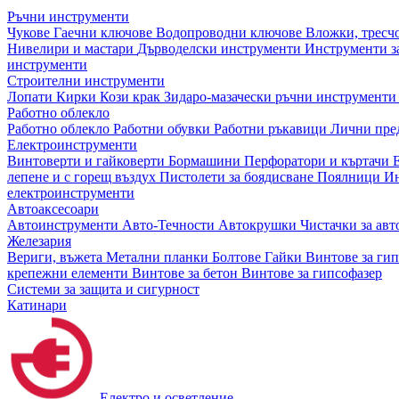
Ръчни инструменти
Чукове
Гаечни ключове
Водопроводни ключове
Вложки, тресч
Нивелири и мастари
Дърводелски инструменти
Инструменти за
инструменти
Строителни инструменти
Лопати
Кирки
Кози крак
Зидаро-мазачески ръчни инструмент
Работно облекло
Работно облекло
Работни обувки
Работни ръкавици
Лични пре
Електроинструменти
Винтоверти и гайковерти
Бормашини
Перфоратори и къртачи
лепене и с горещ въздух
Пистолети за боядисване
Поялници
Ин
електроинструменти
Автоаксесоари
Автоинструменти
Авто-Течности
Автокрушки
Чистачки за ав
Железария
Вериги, въжета
Метални планки
Болтове
Гайки
Винтове за ги
крепежни елементи
Винтове за бетон
Винтове за гипсофазер
Системи за защита и сигурност
Катинари
Електро и осветление