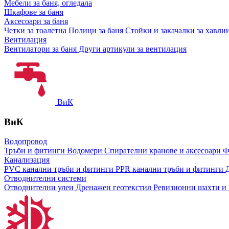
Мебели за баня, огледала
Шкафове за баня
Аксесоари за баня
Четки за тоалетна
Полици за баня
Стойки и закачалки за хавли
Вентилация
Вентилатори за баня
Други артикули за вентилация
ВиК
ВиК
Водопровод
Тръби и фитинги
Водомери
Спирателни кранове и аксесоари
Ф
Канализация
PVC канални тръби и фитинги
PPR канални тръби и фитинги
Отводнителни системи
Отводнителни улеи
Дренажен геотекстил
Ревизионни шахти и