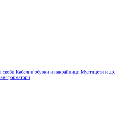
и скоби
Кабелни обувки и накрайници
Мултицети и др.
рансформатори