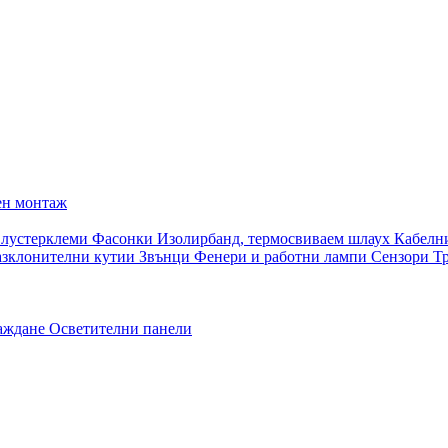
ен монтаж
 лустерклеми
Фасонки
Изолирбанд, термосвиваем шлаух
Кабелн
азклонителни кутии
Звънци
Фенери и работни лампи
Сензори
Т
раждане
Осветителни панели