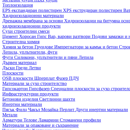
Топлоизолация
EPS експандиран полистирен
XPS екструдиран полистирен
Ва
Хидроизолационни материали
Дренажна мембрана за основи
Хидроизолации на битумна осн
хидроизолационни продукти
Сухи строителни смеси
Цимент
Хоросан
Гипс
Вар, варови разтвори
Подови замазки и
Строителна химия
Химия за бетон
Грундове
Импрегнатори за камък и бетон
Стро
Лепила, уплътнители, фуги
Фуги
Силикони, уплътнители и пяни
Лепила
Дървен материал
Дъски
Греди
Летви
Плоскости
OSB плоскости
Шперплат
Фазер
ПДЧ
Материали за сухо строителство
Гипсокартон
Гипсфазер
Специални плоскости за сухо строител
Инфраструктурни продукти
Бетонови изделия
Светлинни шахти
Инертни материали
Пясък
Филц
Чакъл
Мозайкa
Перлит
Други инертни материали
Метали
Арматури
Телове
Ламарини
Стоманени профили
Материали за опаковане и съхранение