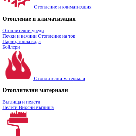
Отопление и климатизация
Отопление и климатизация
Отоплителни уреди
Печки и камини
Отопление на ток
Парно, топла вода
Бойлери
Отоплителни материали
Отоплителни материали
Въглища и пелети
Пелети
Вносни въглища