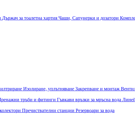
и
Държач за тоалетна хартия
Чаши, Сапунерки и дозатори
Компле
илтриране
Изолиране, уплътняване
Закрепване и монтаж
Венти
Дренажни тръби и фитинги
Гъвкави връзки за мръсна вода
Лине
 колектори
Пречиствателни станции
Резервоари за вода