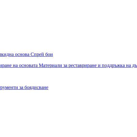
алкидна основа
Спрей бои
иране на основата
Материали за реставриране и поддръжка на д
рументи за боядисване