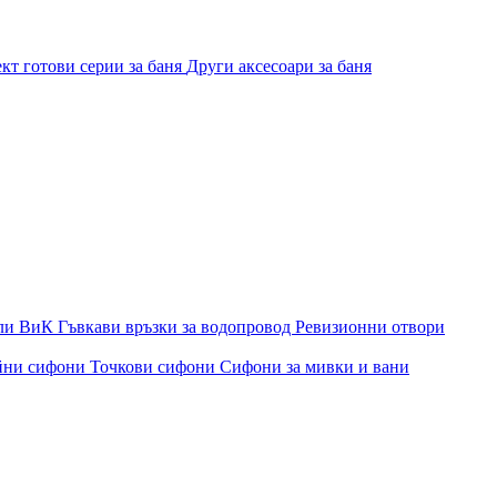
кт готови серии за баня
Други аксесоари за баня
ли ВиК
Гъвкави връзки за водопровод
Ревизионни отвори
йни сифони
Точкови сифони
Сифони за мивки и вани