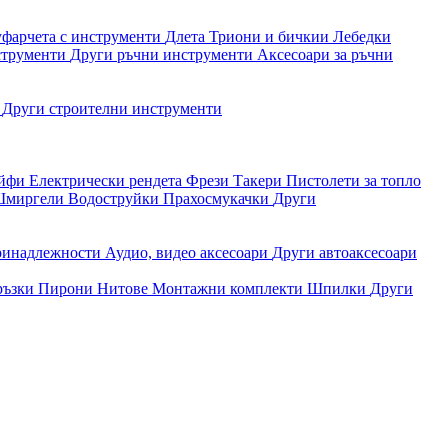
уфарчета с инструменти
Длета
Триони и бичкии
Лебедки
струменти
Други ръчни инструменти
Аксесоари за ръчни
и
Други строителни инструменти
айфи
Електрически рендета
Фрези
Такери
Пистолети за топло
миргели
Водоструйки
Прахосмукачки
Други
ринадлежности
Аудио, видео аксесоари
Други автоаксесоари
ръзки
Пирони
Нитове
Монтажни комплекти
Шпилки
Други