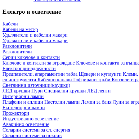
Електро и осветление
Кабели
Кабели на метър
Удължители и кабелни макари
Удължители и кабелни макари
Разклонители
Разклонители
Серии ключове и контакти
Ключове и контакти за вграждане
Ключове и контакти за външ
Електропринадлежности
Предпазители, апартаментни табла
Щекери и куплунги
Клеми,
ел.инструменти
Кабелни канали
Гофрирани тръби
Конзоли и р
Светлинни източници(крушки)
ЛЕД крушки
Пури
Специални крушки
ЛЕД ленти
Интериорни лампи
Плафони и аплици
Настолни лампи
Лампи за баня
Луни за вг
Екстериорни лампи
Прожектори
Индустриално осветление
Аварийно осветление
Соларни системи за ел. енергия
Соларни системи за покрив