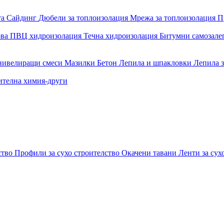
та
Сайдинг
Дюбели за топлоизолация
Мрежа за топлоизолация
П
ова
ПВЦ хидроизолация
Течна хидроизолация
Битумни самозал
 нивелиращи смеси
Мазилки
Бетон
Лепила и шпакловки
Лепила 
ителна химия-други
ство
Профили за сухо строителство
Окачени тавани
Ленти за сух