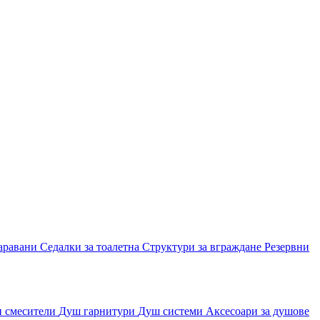
аравани
Седалки за тоалетна
Структури за вграждане
Резервни
и смесители
Душ гарнитури
Душ системи
Аксесоари за душове