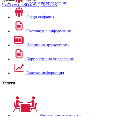
Органи на управление
Чук гумен Ф65 мм , дръжка 2К
Общи събрания
Счетоводна информация
Новини за дружеството
Корпоративно управление
Борсова информация
Услуги
Консултация с клиенти