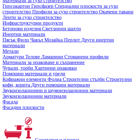
Материали за сухо строителство
Гипсокартон
Гипсфазер
Специални плоскости за сухо
строителство
Профили за сухо строителство
Окачени тавани
Ленти за сухо строителство
Инфраструктурни продукти
Бетонови изделия
Светлинни шахти
Инертни материали
Пясък
Филц
Чакъл
Мозайкa
Перлит
Други инертни
материали
Метали
Арматури
Телове
Ламарини
Стоманени профили
Материали за опаковане и съхранение
Чували, торби
Хартиени опаковки
Помощни материали и уреди
Кофражни елементи
Фолиа
Строителни стълби
Строителни
кофи, корита
Други помощни материали
Звукоизолационни и шумоизолационни материали
Звукоизолационни материали
Фасада
Фасадни плоскости
Санитария и плочки