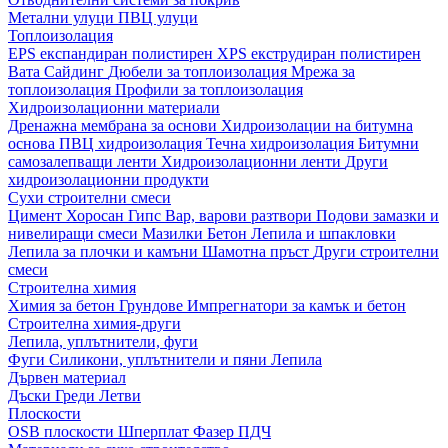
Метални улуци
ПВЦ улуци
Топлоизолация
EPS експандиран полистирен
XPS екструдиран полистирен
Вата
Сайдинг
Дюбели за топлоизолация
Мрежа за
топлоизолация
Профили за топлоизолация
Хидроизолационни материали
Дренажна мембрана за основи
Хидроизолации на битумна
основа
ПВЦ хидроизолация
Течна хидроизолация
Битумни
самозалепващи ленти
Хидроизолационни ленти
Други
хидроизолационни продукти
Сухи строителни смеси
Цимент
Хоросан
Гипс
Вар, варови разтвори
Подови замазки и
нивелиращи смеси
Мазилки
Бетон
Лепила и шпакловки
Лепила за плочки и камъни
Шамотна пръст
Други строителни
смеси
Строителна химия
Химия за бетон
Грундове
Импрегнатори за камък и бетон
Строителна химия-други
Лепила, уплътнители, фуги
Фуги
Силикони, уплътнители и пяни
Лепила
Дървен материал
Дъски
Греди
Летви
Плоскости
OSB плоскости
Шперплат
Фазер
ПДЧ