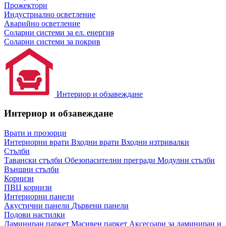
Прожектори
Индустриално осветление
Аварийно осветление
Соларни системи за ел. енергия
Соларни системи за покрив
Интериор и обзавеждане
Интериор и обзавеждане
Врати и прозорци
Интериорни врати
Входни врати
Входни изтривалки
Стълби
Тавански стълби
Обезопасителни прегради
Модулни стълби
Външни стълби
Корнизи
ПВЦ корнизи
Интериорни панели
Акустични панели
Дървени панели
Подови настилки
Ламиниран паркет
Масивен паркет
Аксесоари за ламиниран и