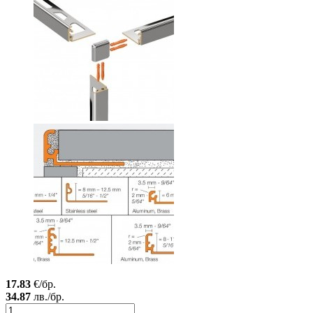
17.83
€/бр.
34.87
лв./бр.