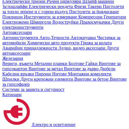
Електрически триони
Ръчни циркуляри
Шлайф машини
Ъглошлайфи
Електрически рендета
Фрези
Такери
Пистолети
за топло лепене и с горещ въздух
Пистолети за боядисване
Поялници
Инструменти за измерване
Компресори
Генератори
Електрожени
Шмиргели
Водоструйки
Прахосмукачки
Други
електроинструменти
Автоаксесоари
Автоинструменти
Авто-Течности
Автокрушки
Чистачки за
автомобили
Химически авто продукти
Грижа за колата
Аварийни принадлежности
Аудио, видео аксесоари
Други
автоаксесоари
Железария
Вериги, въжета
Метални планки
Болтове
Гайки
Винтове за
гипсокартон
Винтове за метал
Винтове за дърво
Дюбели
Кабелни връзки
Пирони
Нитове
Монтажни комплекти
Шпилки
Други крепежни елементи
Винтове за бетон
Винтове
за гипсофазер
Системи за защита и сигурност
Катинари
Електро и осветление