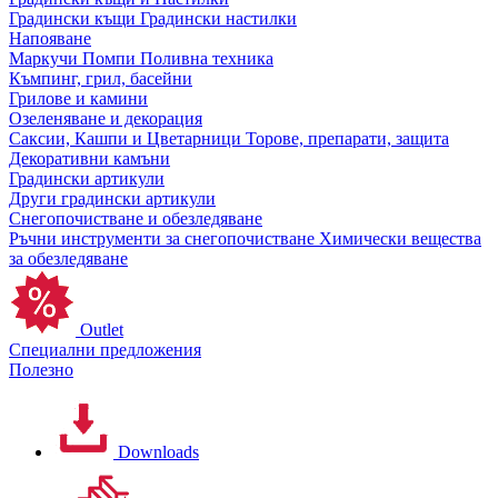
Градински къщи
Градински настилки
Напояване
Маркучи
Помпи
Поливна техника
Къмпинг, грил, басейни
Грилове и камини
Озеленяване и декорация
Саксии, Кашпи и Цветарници
Торове, препарати, защита
Декоративни камъни
Градински артикули
Други градински артикули
Снегопочистване и обезледяване
Ръчни инструменти за снегопочистване
Химически вещества
за обезледяване
Outlet
Специални предложения
Полезно
Downloads