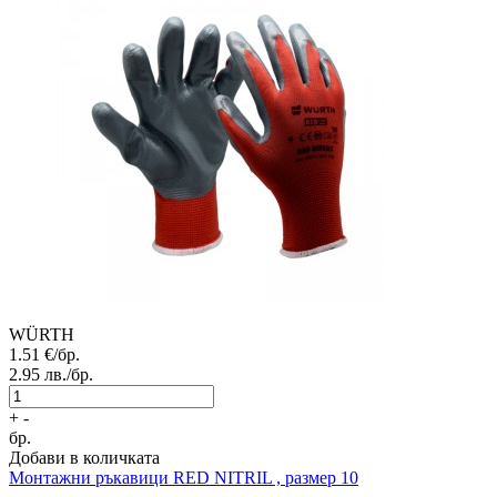
WÜRTH
1.51
€/бр.
2.95
лв./бр.
+
-
бр.
Добави в количката
Монтажни ръкавици
RED NITRIL , размер 10