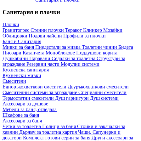
Санитария и плочки
Плочки
Гранитогрес
Стенни плочки
Теракот
Клинкер
Мозайки
Облицовки
Подови лайсни
Профили за плочки
Баня и Санитария
Мивки за баня
Пиедестали за мивка
Тоалетни чинии
Бидета
Писоари
Казанчета
Моноблокове
Поддушови корита
Душкабини
Паравани
Седалки за тоалетна
Структури за
вграждане
Резервни части
Модулни системи
Кухненска санитария
Кухненски мивки
Смесители
Едноръкохваткови смесители
Двуръкохваткови смесители
Смесителни системи за вграждане
Специални смесители
Термостатни смесители
Душ гарнитури
Душ системи
Аксесоари за душове
Мебели за баня, огледала
Шкафове за баня
Аксесоари за баня
Четки за тоалетна
Полици за баня
Стойки и закачалки за
хавлии
Държач за тоалетна хартия
Чаши, Сапунерки и
дозатори
Комплект готови серии за баня
Други аксесоари за