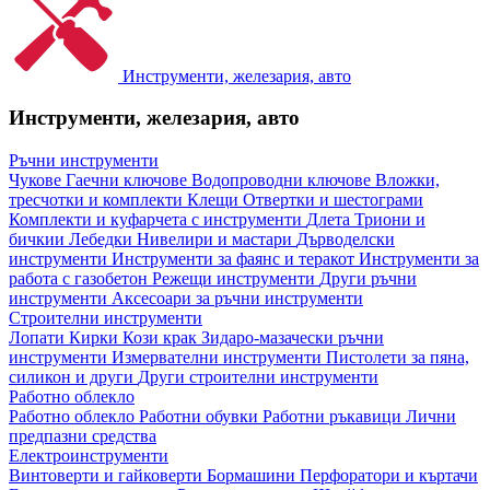
Инструменти, железария, авто
Инструменти, железария, авто
Ръчни инструменти
Чукове
Гаечни ключове
Водопроводни ключове
Вложки,
тресчотки и комплекти
Клещи
Отвертки и шестограми
Комплекти и куфарчета с инструменти
Длета
Триони и
бичкии
Лебедки
Нивелири и мастари
Дърводелски
инструменти
Инструменти за фаянс и теракот
Инструменти за
работа с газобетон
Режещи инструменти
Други ръчни
инструменти
Аксесоари за ръчни инструменти
Строителни инструменти
Лопати
Кирки
Кози крак
Зидаро-мазачески ръчни
инструменти
Измервателни инструменти
Пистолети за пяна,
силикон и други
Други строителни инструменти
Работно облекло
Работно облекло
Работни обувки
Работни ръкавици
Лични
предпазни средства
Електроинструменти
Винтоверти и гайковерти
Бормашини
Перфоратори и къртачи