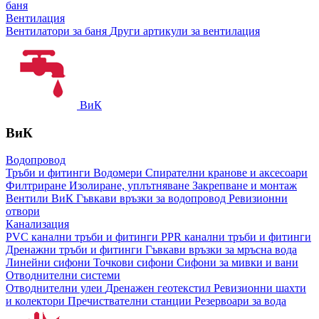
баня
Вентилация
Вентилатори за баня
Други артикули за вентилация
ВиК
ВиК
Водопровод
Тръби и фитинги
Водомери
Спирателни кранове и аксесоари
Филтриране
Изолиране, уплътняване
Закрепване и монтаж
Вентили ВиК
Гъвкави връзки за водопровод
Ревизионни
отвори
Канализация
PVC канални тръби и фитинги
PPR канални тръби и фитинги
Дренажни тръби и фитинги
Гъвкави връзки за мръсна вода
Линейни сифони
Точкови сифони
Сифони за мивки и вани
Отводнителни системи
Отводнителни улеи
Дренажен геотекстил
Ревизионни шахти
и колектори
Пречиствателни станции
Резервоари за вода