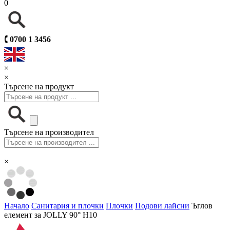
0
🕻
0700 1 3456
×
×
Търсене на продукт
Търсене на производител
×
Начало
Санитария и плочки
Плочки
Подови лайсни
Ъглов
елемент за JOLLY 90° H10