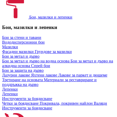
Бои, мазилки и лепенки
Бои, мазилки и лепенки
Бои за стени и тавани
Вододисперсионни бои
Мазилки
Фасадни мазилки
Грундове за мазилки
Бои за метал и дърво
Бои за метал и дърво на водна основа
Бои за метал и дърво на
алкидна основа
Спрей бои
Бои за защита на дърво
Лазурни лакове
Яхтени лакове
Лакове за паркет и дюшеме
Третиране на основата
Материали за реставриране и
поддръжка на дърво
Лепенки
Лепенки
Инструменти за боядисване
Четки за боядисване
Покривала, покривен найлон
Валяци
Инструменти за боядисване