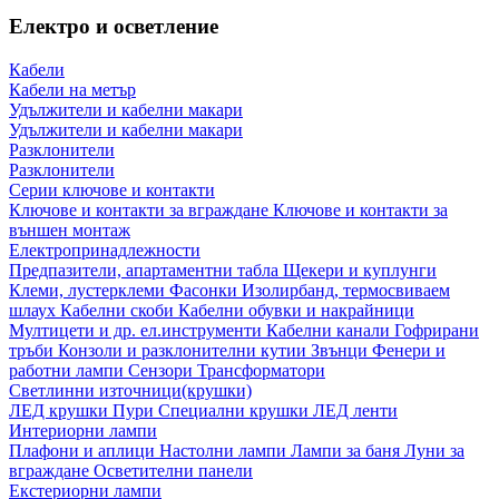
Електро и осветление
Кабели
Кабели на метър
Удължители и кабелни макари
Удължители и кабелни макари
Разклонители
Разклонители
Серии ключове и контакти
Ключове и контакти за вграждане
Ключове и контакти за
външен монтаж
Електропринадлежности
Предпазители, апартаментни табла
Щекери и куплунги
Клеми, лустерклеми
Фасонки
Изолирбанд, термосвиваем
шлаух
Кабелни скоби
Кабелни обувки и накрайници
Мултицети и др. ел.инструменти
Кабелни канали
Гофрирани
тръби
Конзоли и разклонителни кутии
Звънци
Фенери и
работни лампи
Сензори
Трансформатори
Светлинни източници(крушки)
ЛЕД крушки
Пури
Специални крушки
ЛЕД ленти
Интериорни лампи
Плафони и аплици
Настолни лампи
Лампи за баня
Луни за
вграждане
Осветителни панели
Екстериорни лампи