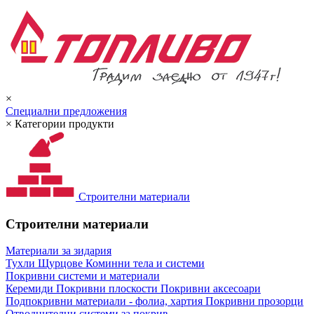
×
Специални предложения
×
Категории продукти
Строителни материали
Строителни материали
Материали за зидария
Тухли
Щурцове
Коминни тела и системи
Покривни системи и материали
Керемиди
Покривни плоскости
Покривни аксесоари
Подпокривни материали - фолиа, хартия
Покривни прозорци
Отводнителни системи за покрив