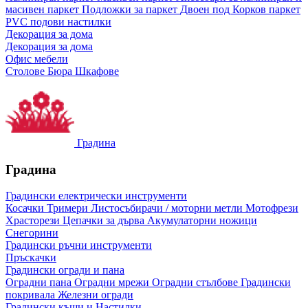
масивен паркет
Подложки за паркет
Двоен под
Корков паркет
PVC подови настилки
Декорация за дома
Декорация за дома
Офис мебели
Столове
Бюра
Шкафове
Градина
Градина
Градински електрически инструменти
Косачки
Тримери
Листосъбирачи / моторни метли
Мотофрези
Храсторези
Цепачки за дърва
Акумулаторни ножици
Снегорини
Градински ръчни инструменти
Пръскачки
Градински огради и пана
Оградни пана
Оградни мрежи
Оградни стълбове
Градински
покривала
Железни огради
Градински къщи и Настилки