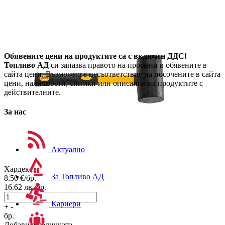
Обявените цени на продуктите са с включен ДДС!
Топливо АД
си запазва правото на промени в обявените в
сайта цени. Възможно е несъответствие на посочените в сайта
цени, наличности, снимки или описания на продуктите с
действителните.
За нас
Актуално
Хардекс
За Топливо АД
8.50
€/бр.
16.62
лв./бр.
Кариери
+
-
бр.
Добави в количката