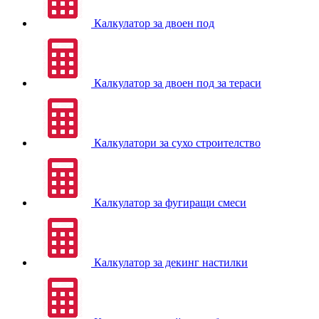
Калкулатор за двоен под
Калкулатор за двоен под за тераси
Калкулатори за сухо строителство
Калкулатор за фугиращи смеси
Калкулатор за декинг настилки