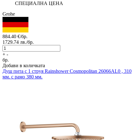
СПЕЦИАЛНА ЦЕНА
Grohe
884.40
€/бр.
1729.74
лв./бр.
+
-
бр.
Добави в количката
Душ пита с 1 струя
Rainshower Cosmopolitan 26066AL0 , 310
мм. с рамо 380 мм.