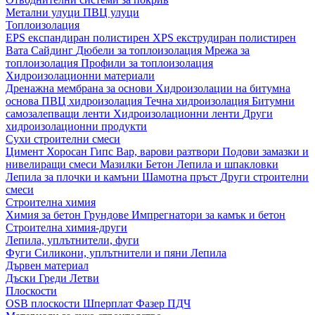
Метални улуци
ПВЦ улуци
Топлоизолация
EPS експандиран полистирен
XPS екструдиран полистирен
Вата
Сайдинг
Дюбели за топлоизолация
Мрежа за
топлоизолация
Профили за топлоизолация
Хидроизолационни материали
Дренажна мембрана за основи
Хидроизолации на битумна
основа
ПВЦ хидроизолация
Течна хидроизолация
Битумни
самозалепващи ленти
Хидроизолационни ленти
Други
хидроизолационни продукти
Сухи строителни смеси
Цимент
Хоросан
Гипс
Вар, варови разтвори
Подови замазки и
нивелиращи смеси
Мазилки
Бетон
Лепила и шпакловки
Лепила за плочки и камъни
Шамотна пръст
Други строителни
смеси
Строителна химия
Химия за бетон
Грундове
Импрегнатори за камък и бетон
Строителна химия-други
Лепила, уплътнители, фуги
Фуги
Силикони, уплътнители и пяни
Лепила
Дървен материал
Дъски
Греди
Летви
Плоскости
OSB плоскости
Шперплат
Фазер
ПДЧ