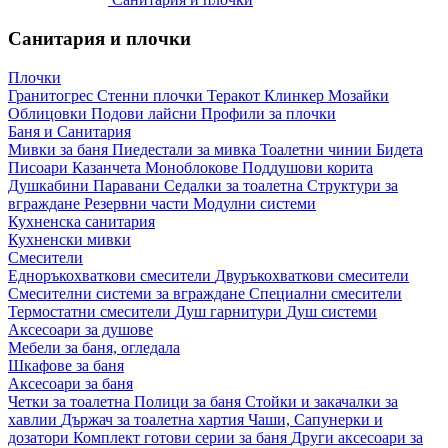
Санитария и плочки
Плочки
Гранитогрес
Стенни плочки
Теракот
Клинкер
Мозайки
Облицовки
Подови лайсни
Профили за плочки
Баня и Санитария
Мивки за баня
Пиедестали за мивка
Тоалетни чинии
Бидета
Писоари
Казанчета
Моноблокове
Поддушови корита
Душкабини
Паравани
Седалки за тоалетна
Структури за
вграждане
Резервни части
Модулни системи
Кухненска санитария
Кухненски мивки
Смесители
Едноръкохваткови смесители
Двуръкохваткови смесители
Смесителни системи за вграждане
Специални смесители
Термостатни смесители
Душ гарнитури
Душ системи
Аксесоари за душове
Мебели за баня, огледала
Шкафове за баня
Аксесоари за баня
Четки за тоалетна
Полици за баня
Стойки и закачалки за
хавлии
Държач за тоалетна хартия
Чаши, Сапунерки и
дозатори
Комплект готови серии за баня
Други аксесоари за