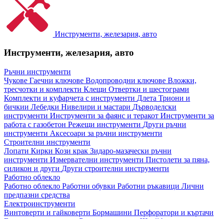
Инструменти, железария, авто
Инструменти, железария, авто
Ръчни инструменти
Чукове
Гаечни ключове
Водопроводни ключове
Вложки,
тресчотки и комплекти
Клещи
Отвертки и шестограми
Комплекти и куфарчета с инструменти
Длета
Триони и
бичкии
Лебедки
Нивелири и мастари
Дърводелски
инструменти
Инструменти за фаянс и теракот
Инструменти за
работа с газобетон
Режещи инструменти
Други ръчни
инструменти
Аксесоари за ръчни инструменти
Строителни инструменти
Лопати
Кирки
Кози крак
Зидаро-мазачески ръчни
инструменти
Измервателни инструменти
Пистолети за пяна,
силикон и други
Други строителни инструменти
Работно облекло
Работно облекло
Работни обувки
Работни ръкавици
Лични
предпазни средства
Електроинструменти
Винтоверти и гайковерти
Бормашини
Перфоратори и къртачи