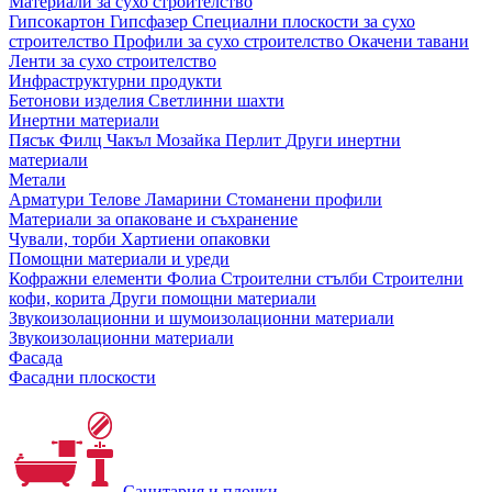
Материали за сухо строителство
Гипсокартон
Гипсфазер
Специални плоскости за сухо
строителство
Профили за сухо строителство
Окачени тавани
Ленти за сухо строителство
Инфраструктурни продукти
Бетонови изделия
Светлинни шахти
Инертни материали
Пясък
Филц
Чакъл
Мозайкa
Перлит
Други инертни
материали
Метали
Арматури
Телове
Ламарини
Стоманени профили
Материали за опаковане и съхранение
Чували, торби
Хартиени опаковки
Помощни материали и уреди
Кофражни елементи
Фолиа
Строителни стълби
Строителни
кофи, корита
Други помощни материали
Звукоизолационни и шумоизолационни материали
Звукоизолационни материали
Фасада
Фасадни плоскости
Санитария и плочки