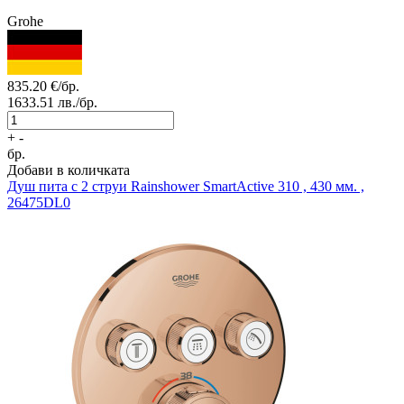
Grohe
835.20
€/бр.
1633.51
лв./бр.
+
-
бр.
Добави в количката
Душ пита с 2 струи
Rainshower SmartActive 310 , 430 мм. ,
26475DL0