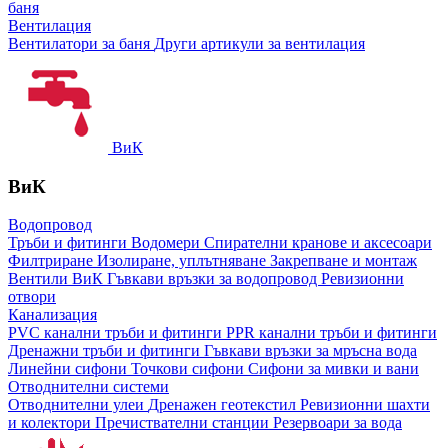
баня
Вентилация
Вентилатори за баня
Други артикули за вентилация
ВиК
ВиК
Водопровод
Тръби и фитинги
Водомери
Спирателни кранове и аксесоари
Филтриране
Изолиране, уплътняване
Закрепване и монтаж
Вентили ВиК
Гъвкави връзки за водопровод
Ревизионни
отвори
Канализация
PVC канални тръби и фитинги
PPR канални тръби и фитинги
Дренажни тръби и фитинги
Гъвкави връзки за мръсна вода
Линейни сифони
Точкови сифони
Сифони за мивки и вани
Отводнителни системи
Отводнителни улеи
Дренажен геотекстил
Ревизионни шахти
и колектори
Пречиствателни станции
Резервоари за вода