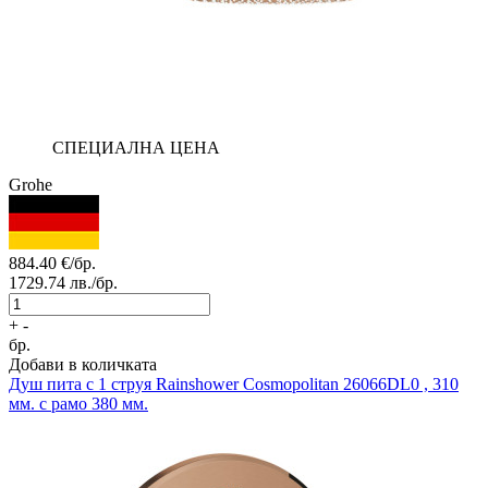
СПЕЦИАЛНА ЦЕНА
Grohe
884.40
€/бр.
1729.74
лв./бр.
+
-
бр.
Добави в количката
Душ пита с 1 струя
Rainshower Cosmopolitan 26066DL0 , 310
мм. с рамо 380 мм.