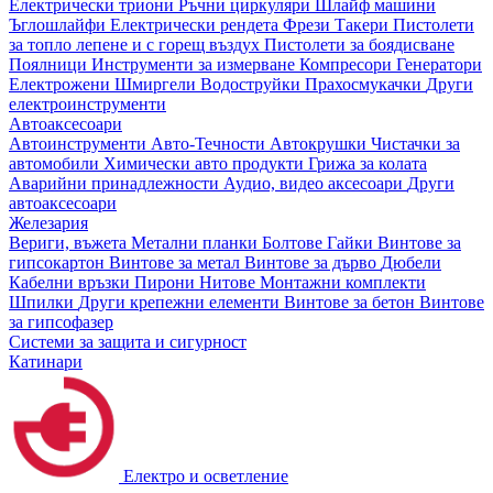
Електрически триони
Ръчни циркуляри
Шлайф машини
Ъглошлайфи
Електрически рендета
Фрези
Такери
Пистолети
за топло лепене и с горещ въздух
Пистолети за боядисване
Поялници
Инструменти за измерване
Компресори
Генератори
Електрожени
Шмиргели
Водоструйки
Прахосмукачки
Други
електроинструменти
Автоаксесоари
Автоинструменти
Авто-Течности
Автокрушки
Чистачки за
автомобили
Химически авто продукти
Грижа за колата
Аварийни принадлежности
Аудио, видео аксесоари
Други
автоаксесоари
Железария
Вериги, въжета
Метални планки
Болтове
Гайки
Винтове за
гипсокартон
Винтове за метал
Винтове за дърво
Дюбели
Кабелни връзки
Пирони
Нитове
Монтажни комплекти
Шпилки
Други крепежни елементи
Винтове за бетон
Винтове
за гипсофазер
Системи за защита и сигурност
Катинари
Електро и осветление