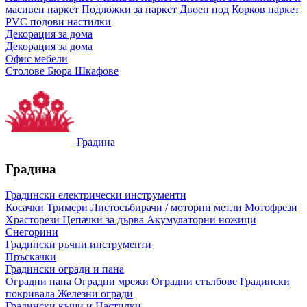
масивен паркет
Подложки за паркет
Двоен под
Корков паркет
PVC подови настилки
Декорация за дома
Декорация за дома
Офис мебели
Столове
Бюра
Шкафове
Градина
Градина
Градински електрически инструменти
Косачки
Тримери
Листосъбирачи / моторни метли
Мотофрези
Храсторези
Цепачки за дърва
Акумулаторни ножици
Снегорини
Градински ръчни инструменти
Пръскачки
Градински огради и пана
Оградни пана
Оградни мрежи
Оградни стълбове
Градински
покривала
Железни огради
Градински къщи и Настилки