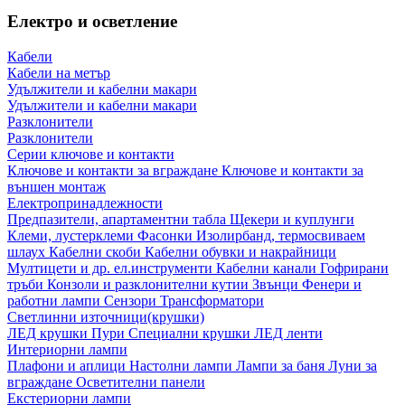
Електро и осветление
Кабели
Кабели на метър
Удължители и кабелни макари
Удължители и кабелни макари
Разклонители
Разклонители
Серии ключове и контакти
Ключове и контакти за вграждане
Ключове и контакти за
външен монтаж
Електропринадлежности
Предпазители, апартаментни табла
Щекери и куплунги
Клеми, лустерклеми
Фасонки
Изолирбанд, термосвиваем
шлаух
Кабелни скоби
Кабелни обувки и накрайници
Мултицети и др. ел.инструменти
Кабелни канали
Гофрирани
тръби
Конзоли и разклонителни кутии
Звънци
Фенери и
работни лампи
Сензори
Трансформатори
Светлинни източници(крушки)
ЛЕД крушки
Пури
Специални крушки
ЛЕД ленти
Интериорни лампи
Плафони и аплици
Настолни лампи
Лампи за баня
Луни за
вграждане
Осветителни панели
Екстериорни лампи