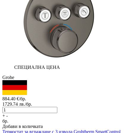
СПЕЦИАЛНА ЦЕНА
Grohe
884.40
€/бр.
1729.74
лв./бр.
+
-
бр.
Добави в количката
Термостат за вграждане с 3 извода
Grohtherm SmartControl