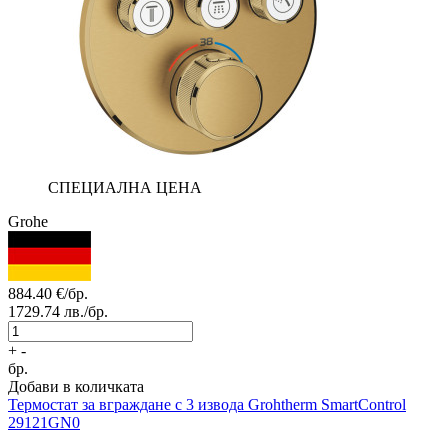
СПЕЦИАЛНА ЦЕНА
Grohe
884.40
€/бр.
1729.74
лв./бр.
+
-
бр.
Добави в количката
Термостат за вграждане с 3 извода
Grohtherm SmartControl
29121GN0