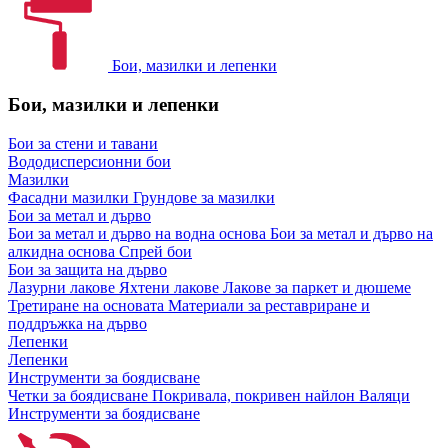
Бои, мазилки и лепенки
Бои, мазилки и лепенки
Бои за стени и тавани
Вододисперсионни бои
Мазилки
Фасадни мазилки
Грундове за мазилки
Бои за метал и дърво
Бои за метал и дърво на водна основа
Бои за метал и дърво на
алкидна основа
Спрей бои
Бои за защита на дърво
Лазурни лакове
Яхтени лакове
Лакове за паркет и дюшеме
Третиране на основата
Материали за реставриране и
поддръжка на дърво
Лепенки
Лепенки
Инструменти за боядисване
Четки за боядисване
Покривала, покривен найлон
Валяци
Инструменти за боядисване