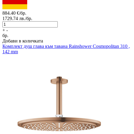
884.40
€/бр.
1729.74
лв./бр.
+
-
бр.
Добави в количката
Комплект душ глава към тавана
Rainshower Cosmopolitan 310 ,
142 mm