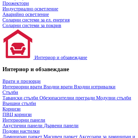
Прожектори
Индустриално осветление
Аварийно осветление
Соларни системи за ел. енергия
Соларни системи за покрив
Интериор и обзавеждане
Интериор и обзавеждане
Врати и прозорци
Интериорни врати
Входни врати
Входни изтривалки
Стълби
Тавански стълби
Обезопасителни прегради
Модулни стълби
Външни стълби
Корнизи
ПВЦ корнизи
Интериорни панели
Акустични панели
Дървени панели
Подови настилки
Ламиниран паркет
Масивен паркет
Аксесоари за ламиниран и