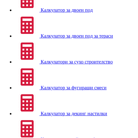
Калкулатор за двоен под
Калкулатор за двоен под за тераси
Калкулатори за сухо строителство
Калкулатор за фугиращи смеси
Калкулатор за декинг настилки