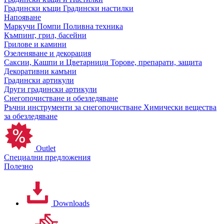
Градински къщи
Градински настилки
Напояване
Маркучи
Помпи
Поливна техника
Къмпинг, грил, басейни
Грилове и камини
Озеленяване и декорация
Саксии, Кашпи и Цветарници
Торове, препарати, защита
Декоративни камъни
Градински артикули
Други градински артикули
Снегопочистване и обезледяване
Ръчни инструменти за снегопочистване
Химически вещества
за обезледяване
Outlet
Специални предложения
Полезно
Downloads