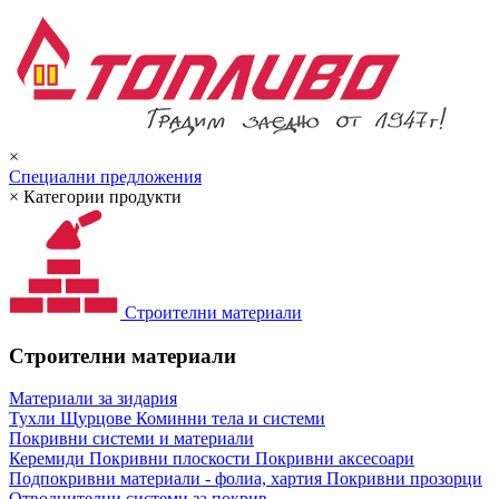
×
Специални предложения
×
Категории продукти
Строителни материали
Строителни материали
Материали за зидария
Тухли
Щурцове
Коминни тела и системи
Покривни системи и материали
Керемиди
Покривни плоскости
Покривни аксесоари
Подпокривни материали - фолиа, хартия
Покривни прозорци
Отводнителни системи за покрив