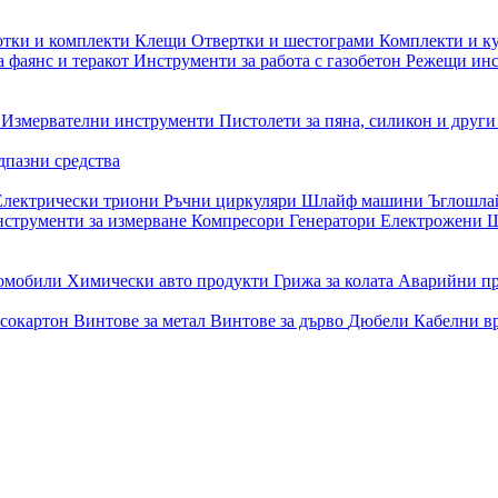
отки и комплекти
Клещи
Отвертки и шестограми
Комплекти и к
 фаянс и теракот
Инструменти за работа с газобетон
Режещи ин
и
Измервателни инструменти
Пистолети за пяна, силикон и друг
дпазни средства
Електрически триони
Ръчни циркуляри
Шлайф машини
Ъглошл
струменти за измерване
Компресори
Генератори
Електрожени
Ш
томобили
Химически авто продукти
Грижа за колата
Аварийни п
псокартон
Винтове за метал
Винтове за дърво
Дюбели
Кабелни в