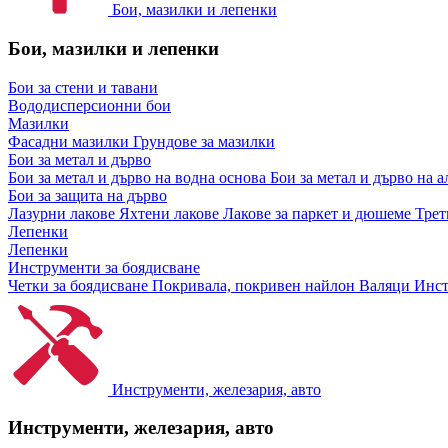
Бои, мазилки и лепенки
Бои, мазилки и лепенки
Бои за стени и тавани
Вододисперсионни бои
Мазилки
Фасадни мазилки
Грундове за мазилки
Бои за метал и дърво
Бои за метал и дърво на водна основа
Бои за метал и дърво на 
Бои за защита на дърво
Лазурни лакове
Яхтени лакове
Лакове за паркет и дюшеме
Трет
Лепенки
Лепенки
Инструменти за боядисване
Четки за боядисване
Покривала, покривен найлон
Валяци
Инст
Инструменти, железария, авто
Инструменти, железария, авто