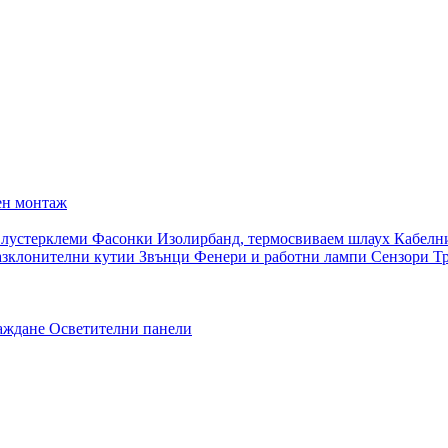
ен монтаж
 лустерклеми
Фасонки
Изолирбанд, термосвиваем шлаух
Кабелн
азклонителни кутии
Звънци
Фенери и работни лампи
Сензори
Т
раждане
Осветителни панели