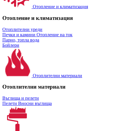
Отопление и климатизация
Отопление и климатизация
Отоплителни уреди
Печки и камини
Отопление на ток
Парно, топла вода
Бойлери
Отоплителни материали
Отоплителни материали
Въглища и пелети
Пелети
Вносни въглища