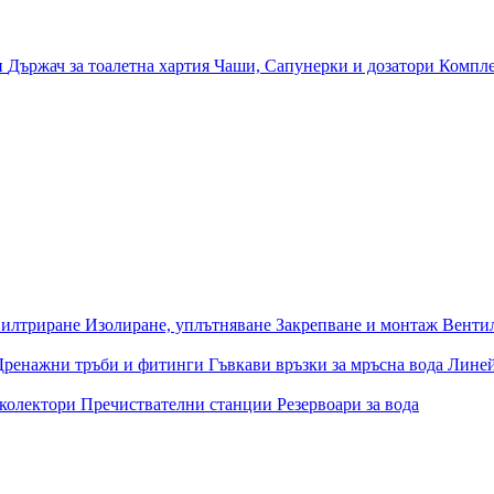
и
Държач за тоалетна хартия
Чаши, Сапунерки и дозатори
Компле
илтриране
Изолиране, уплътняване
Закрепване и монтаж
Венти
Дренажни тръби и фитинги
Гъвкави връзки за мръсна вода
Лине
 колектори
Пречиствателни станции
Резервоари за вода