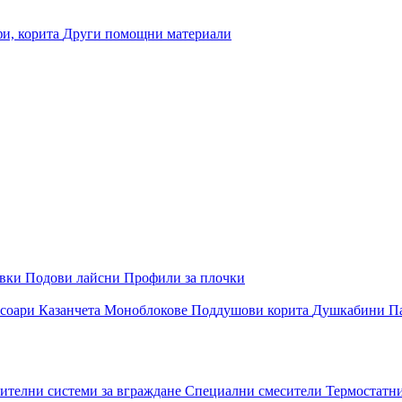
и, корита
Други помощни материали
овки
Подови лайсни
Профили за плочки
соари
Казанчета
Моноблокове
Поддушови корита
Душкабини
П
ителни системи за вграждане
Специални смесители
Термостатн