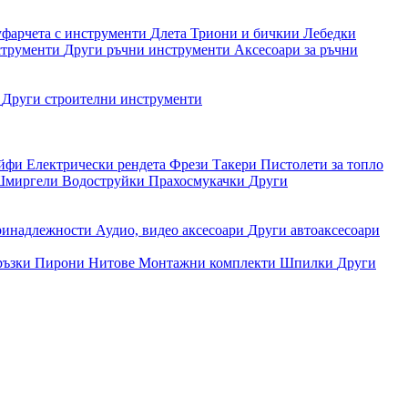
уфарчета с инструменти
Длета
Триони и бичкии
Лебедки
струменти
Други ръчни инструменти
Аксесоари за ръчни
и
Други строителни инструменти
айфи
Електрически рендета
Фрези
Такери
Пистолети за топло
миргели
Водоструйки
Прахосмукачки
Други
ринадлежности
Аудио, видео аксесоари
Други автоаксесоари
ръзки
Пирони
Нитове
Монтажни комплекти
Шпилки
Други