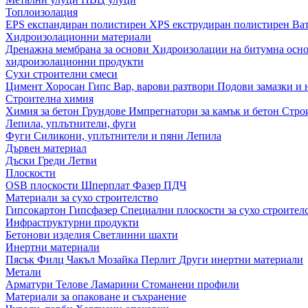
Топлоизолация
EPS експандиран полистирен
XPS екструдиран полистирен
Ва
Хидроизолационни материали
Дренажна мембрана за основи
Хидроизолации на битумна осн
хидроизолационни продукти
Сухи строителни смеси
Цимент
Хоросан
Гипс
Вар, варови разтвори
Подови замазки и
Строителна химия
Химия за бетон
Грундове
Импрегнатори за камък и бетон
Стро
Лепила, уплътнители, фуги
Фуги
Силикони, уплътнители и пяни
Лепила
Дървен материал
Дъски
Греди
Летви
Плоскости
OSB плоскости
Шперплат
Фазер
ПДЧ
Материали за сухо строителство
Гипсокартон
Гипсфазер
Специални плоскости за сухо строител
Инфраструктурни продукти
Бетонови изделия
Светлинни шахти
Инертни материали
Пясък
Филц
Чакъл
Мозайкa
Перлит
Други инертни материали
Метали
Арматури
Телове
Ламарини
Стоманени профили
Материали за опаковане и съхранение