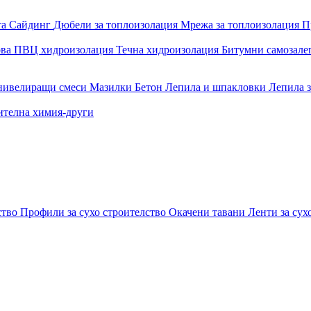
та
Сайдинг
Дюбели за топлоизолация
Мрежа за топлоизолация
П
ова
ПВЦ хидроизолация
Течна хидроизолация
Битумни самозал
 нивелиращи смеси
Мазилки
Бетон
Лепила и шпакловки
Лепила 
ителна химия-други
ство
Профили за сухо строителство
Окачени тавани
Ленти за сух