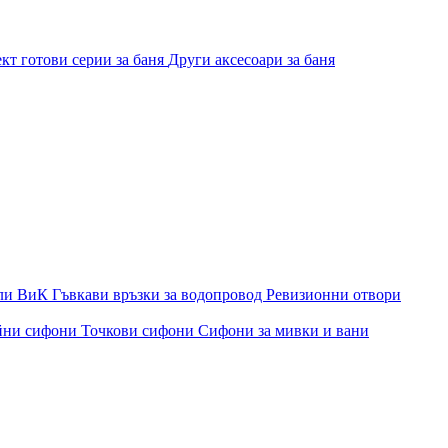
кт готови серии за баня
Други аксесоари за баня
ли ВиК
Гъвкави връзки за водопровод
Ревизионни отвори
йни сифони
Точкови сифони
Сифони за мивки и вани