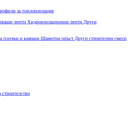
рофили за топлоизолация
епващи ленти
Хидроизолационни ленти
Други
за плочки и камъни
Шамотна пръст
Други строителни смеси
о строителство