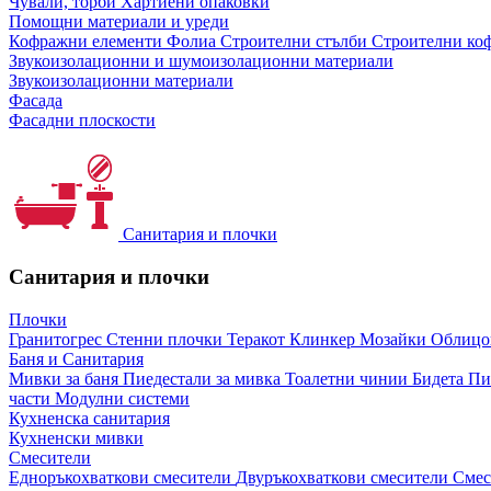
Чували, торби
Хартиени опаковки
Помощни материали и уреди
Кофражни елементи
Фолиа
Строителни стълби
Строителни коф
Звукоизолационни и шумоизолационни материали
Звукоизолационни материали
Фасада
Фасадни плоскости
Санитария и плочки
Санитария и плочки
Плочки
Гранитогрес
Стенни плочки
Теракот
Клинкер
Мозайки
Облиц
Баня и Санитария
Мивки за баня
Пиедестали за мивка
Тоалетни чинии
Бидета
Пи
части
Модулни системи
Кухненска санитария
Кухненски мивки
Смесители
Едноръкохваткови смесители
Двуръкохваткови смесители
Смес