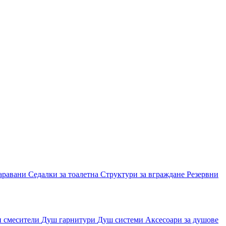
аравани
Седалки за тоалетна
Структури за вграждане
Резервни
и смесители
Душ гарнитури
Душ системи
Аксесоари за душове