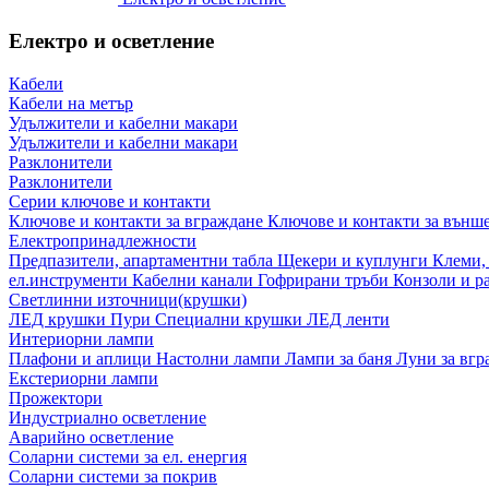
Електро и осветление
Кабели
Кабели на метър
Удължители и кабелни макари
Удължители и кабелни макари
Разклонители
Разклонители
Серии ключове и контакти
Ключове и контакти за вграждане
Ключове и контакти за външ
Електропринадлежности
Предпазители, апартаментни табла
Щекери и куплунги
Клеми,
ел.инструменти
Кабелни канали
Гофрирани тръби
Конзоли и р
Светлинни източници(крушки)
ЛЕД крушки
Пури
Специални крушки
ЛЕД ленти
Интериорни лампи
Плафони и аплици
Настолни лампи
Лампи за баня
Луни за вг
Екстериорни лампи
Прожектори
Индустриално осветление
Аварийно осветление
Соларни системи за ел. енергия
Соларни системи за покрив