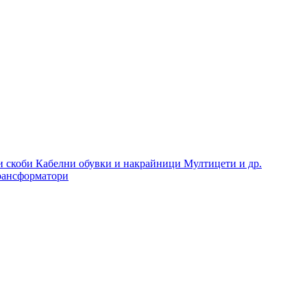
и скоби
Кабелни обувки и накрайници
Мултицети и др.
рансформатори