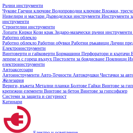
Ръчни инструменти
Чукове
Гаечни ключове
Водопроводни ключове
Вложки, тресч
Нивелири и мастари
Дърводелски инструменти
Инструменти за
инструменти
Строителни инструменти
Лопати
Кирки
Кози крак
Зидаро-мазачески ръчни инструмент
Работно облекло
Работно облекло
Работни обувки
Работни ръкавици
Лични пре
Електроинструменти
Винтоверти и гайковерти
Бормашини
Перфоратори и къртачи
лепене и с горещ въздух
Пистолети за боядисване
Поялници
Ин
електроинструменти
Автоаксесоари
Автоинструменти
Авто-Течности
Автокрушки
Чистачки за ав
Железария
Вериги, въжета
Метални планки
Болтове
Гайки
Винтове за ги
крепежни елементи
Винтове за бетон
Винтове за гипсофазер
Системи за защита и сигурност
Катинари
Електро и осветление