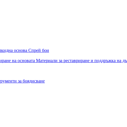
алкидна основа
Спрей бои
иране на основата
Материали за реставриране и поддръжка на д
рументи за боядисване