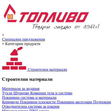
×
Специални предложения
×
Категории продукти
Строителни материали
Строителни материали
Материали за зидария
Тухли
Щурцове
Коминни тела и системи
Покривни системи и материали
Керемиди
Покривни плоскости
Покривни аксесоари
Подпокрив
Отводнителни системи за покрив
Метални улуци
ПВЦ улуци