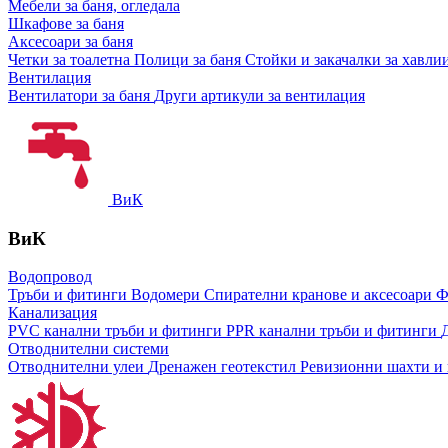
Мебели за баня, огледала
Шкафове за баня
Аксесоари за баня
Четки за тоалетна
Полици за баня
Стойки и закачалки за хавли
Вентилация
Вентилатори за баня
Други артикули за вентилация
ВиК
ВиК
Водопровод
Тръби и фитинги
Водомери
Спирателни кранове и аксесоари
Ф
Канализация
PVC канални тръби и фитинги
PPR канални тръби и фитинги
Отводнителни системи
Отводнителни улеи
Дренажен геотекстил
Ревизионни шахти и