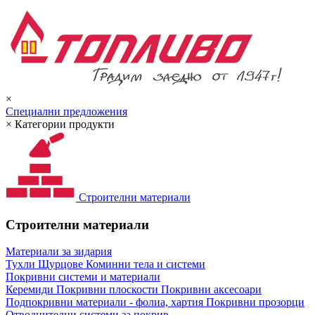
×
Специални предложения
×
Категории продукти
Строителни материали
Строителни материали
Материали за зидария
Тухли
Щурцове
Коминни тела и системи
Покривни системи и материали
Керемиди
Покривни плоскости
Покривни аксесоари
Подпокривни материали - фолиа, хартия
Покривни прозорци
Отводнителни системи за покрив