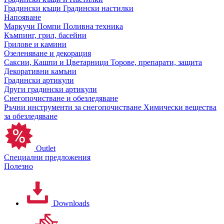
Градински къщи
Градински настилки
Напояване
Маркучи
Помпи
Поливна техника
Къмпинг, грил, басейни
Грилове и камини
Озеленяване и декорация
Саксии, Кашпи и Цветарници
Торове, препарати, защита
Декоративни камъни
Градински артикули
Други градински артикули
Снегопочистване и обезледяване
Ръчни инструменти за снегопочистване
Химически вещества
за обезледяване
Outlet
Специални предложения
Полезно
Downloads