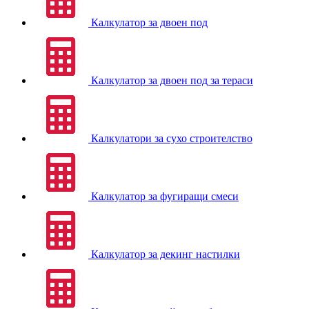
Калкулатор за двоен под
Калкулатор за двоен под за тераси
Калкулатори за сухо строителство
Калкулатор за фугиращи смеси
Калкулатор за декинг настилки