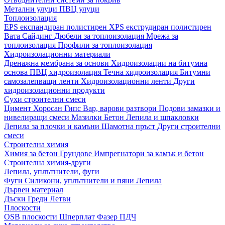
Метални улуци
ПВЦ улуци
Топлоизолация
EPS експандиран полистирен
XPS екструдиран полистирен
Вата
Сайдинг
Дюбели за топлоизолация
Мрежа за
топлоизолация
Профили за топлоизолация
Хидроизолационни материали
Дренажна мембрана за основи
Хидроизолации на битумна
основа
ПВЦ хидроизолация
Течна хидроизолация
Битумни
самозалепващи ленти
Хидроизолационни ленти
Други
хидроизолационни продукти
Сухи строителни смеси
Цимент
Хоросан
Гипс
Вар, варови разтвори
Подови замазки и
нивелиращи смеси
Мазилки
Бетон
Лепила и шпакловки
Лепила за плочки и камъни
Шамотна пръст
Други строителни
смеси
Строителна химия
Химия за бетон
Грундове
Импрегнатори за камък и бетон
Строителна химия-други
Лепила, уплътнители, фуги
Фуги
Силикони, уплътнители и пяни
Лепила
Дървен материал
Дъски
Греди
Летви
Плоскости
OSB плоскости
Шперплат
Фазер
ПДЧ