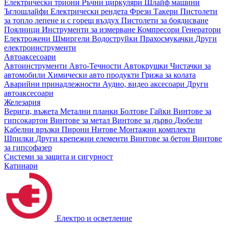
Електрически триони
Ръчни циркуляри
Шлайф машини
Ъглошлайфи
Електрически рендета
Фрези
Такери
Пистолети
за топло лепене и с горещ въздух
Пистолети за боядисване
Поялници
Инструменти за измерване
Компресори
Генератори
Електрожени
Шмиргели
Водоструйки
Прахосмукачки
Други
електроинструменти
Автоаксесоари
Автоинструменти
Авто-Течности
Автокрушки
Чистачки за
автомобили
Химически авто продукти
Грижа за колата
Аварийни принадлежности
Аудио, видео аксесоари
Други
автоаксесоари
Железария
Вериги, въжета
Метални планки
Болтове
Гайки
Винтове за
гипсокартон
Винтове за метал
Винтове за дърво
Дюбели
Кабелни връзки
Пирони
Нитове
Монтажни комплекти
Шпилки
Други крепежни елементи
Винтове за бетон
Винтове
за гипсофазер
Системи за защита и сигурност
Катинари
Електро и осветление