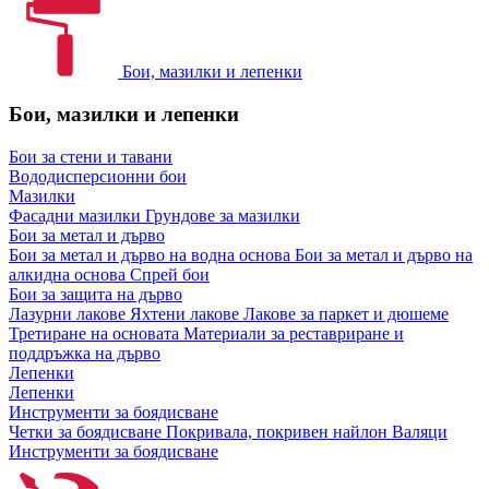
Бои, мазилки и лепенки
Бои, мазилки и лепенки
Бои за стени и тавани
Вододисперсионни бои
Мазилки
Фасадни мазилки
Грундове за мазилки
Бои за метал и дърво
Бои за метал и дърво на водна основа
Бои за метал и дърво на
алкидна основа
Спрей бои
Бои за защита на дърво
Лазурни лакове
Яхтени лакове
Лакове за паркет и дюшеме
Третиране на основата
Материали за реставриране и
поддръжка на дърво
Лепенки
Лепенки
Инструменти за боядисване
Четки за боядисване
Покривала, покривен найлон
Валяци
Инструменти за боядисване