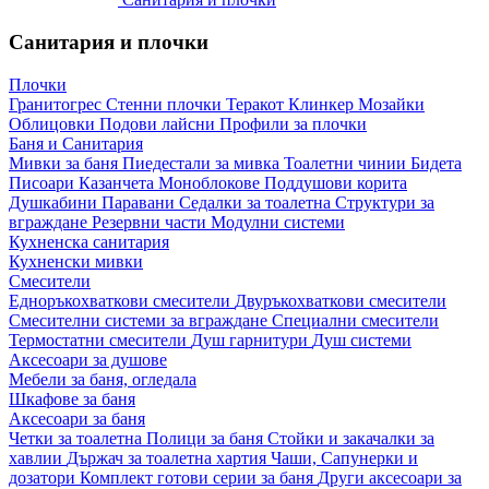
Санитария и плочки
Плочки
Гранитогрес
Стенни плочки
Теракот
Клинкер
Мозайки
Облицовки
Подови лайсни
Профили за плочки
Баня и Санитария
Мивки за баня
Пиедестали за мивка
Тоалетни чинии
Бидета
Писоари
Казанчета
Моноблокове
Поддушови корита
Душкабини
Паравани
Седалки за тоалетна
Структури за
вграждане
Резервни части
Модулни системи
Кухненска санитария
Кухненски мивки
Смесители
Едноръкохваткови смесители
Двуръкохваткови смесители
Смесителни системи за вграждане
Специални смесители
Термостатни смесители
Душ гарнитури
Душ системи
Аксесоари за душове
Мебели за баня, огледала
Шкафове за баня
Аксесоари за баня
Четки за тоалетна
Полици за баня
Стойки и закачалки за
хавлии
Държач за тоалетна хартия
Чаши, Сапунерки и
дозатори
Комплект готови серии за баня
Други аксесоари за