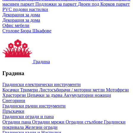
масивен паркет
Подложки за паркет
Двоен под
Корков паркет
PVC подови настилки
Декорация за дома
Декорация за дома
Офис мебели
Столове
Бюра
Шкафове
Градина
Градина
Градински електрически инструменти
Косачки
Тримери
Листосъбирачи / моторни метли
Мотофрези
Храсторези
Цепачки за дърва
Акумулаторни ножици
Снегорини
Градински ръчни инструменти
Пръскачки
Градински огради и пана
Оградни пана
Оградни мрежи
Оградни стълбове
Градински
покривала
Железни огради
Градински къщи и Настилки