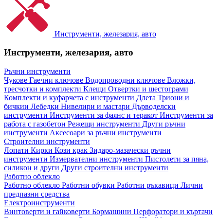
Инструменти, железария, авто
Инструменти, железария, авто
Ръчни инструменти
Чукове
Гаечни ключове
Водопроводни ключове
Вложки,
тресчотки и комплекти
Клещи
Отвертки и шестограми
Комплекти и куфарчета с инструменти
Длета
Триони и
бичкии
Лебедки
Нивелири и мастари
Дърводелски
инструменти
Инструменти за фаянс и теракот
Инструменти за
работа с газобетон
Режещи инструменти
Други ръчни
инструменти
Аксесоари за ръчни инструменти
Строителни инструменти
Лопати
Кирки
Кози крак
Зидаро-мазачески ръчни
инструменти
Измервателни инструменти
Пистолети за пяна,
силикон и други
Други строителни инструменти
Работно облекло
Работно облекло
Работни обувки
Работни ръкавици
Лични
предпазни средства
Електроинструменти
Винтоверти и гайковерти
Бормашини
Перфоратори и къртачи