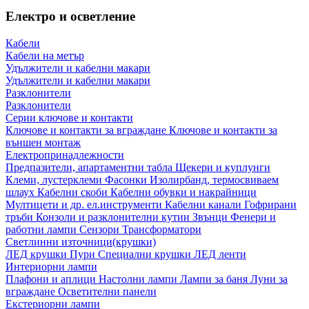
Електро и осветление
Кабели
Кабели на метър
Удължители и кабелни макари
Удължители и кабелни макари
Разклонители
Разклонители
Серии ключове и контакти
Ключове и контакти за вграждане
Ключове и контакти за
външен монтаж
Електропринадлежности
Предпазители, апартаментни табла
Щекери и куплунги
Клеми, лустерклеми
Фасонки
Изолирбанд, термосвиваем
шлаух
Кабелни скоби
Кабелни обувки и накрайници
Мултицети и др. ел.инструменти
Кабелни канали
Гофрирани
тръби
Конзоли и разклонителни кутии
Звънци
Фенери и
работни лампи
Сензори
Трансформатори
Светлинни източници(крушки)
ЛЕД крушки
Пури
Специални крушки
ЛЕД ленти
Интериорни лампи
Плафони и аплици
Настолни лампи
Лампи за баня
Луни за
вграждане
Осветителни панели
Екстериорни лампи