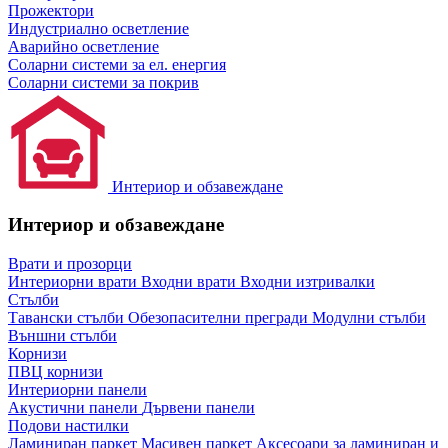
Прожектори
Индустриално осветление
Аварийно осветление
Соларни системи за ел. енергия
Соларни системи за покрив
Интериор и обзавеждане
Интериор и обзавеждане
Врати и прозорци
Интериорни врати
Входни врати
Входни изтривалки
Стълби
Тавански стълби
Обезопасителни прегради
Модулни стълби
Външни стълби
Корнизи
ПВЦ корнизи
Интериорни панели
Акустични панели
Дървени панели
Подови настилки
Ламиниран паркет
Масивен паркет
Аксесоари за ламиниран и