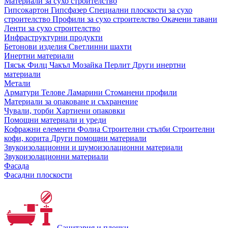
Материали за сухо строителство
Гипсокартон
Гипсфазер
Специални плоскости за сухо
строителство
Профили за сухо строителство
Окачени тавани
Ленти за сухо строителство
Инфраструктурни продукти
Бетонови изделия
Светлинни шахти
Инертни материали
Пясък
Филц
Чакъл
Мозайкa
Перлит
Други инертни
материали
Метали
Арматури
Телове
Ламарини
Стоманени профили
Материали за опаковане и съхранение
Чували, торби
Хартиени опаковки
Помощни материали и уреди
Кофражни елементи
Фолиа
Строителни стълби
Строителни
кофи, корита
Други помощни материали
Звукоизолационни и шумоизолационни материали
Звукоизолационни материали
Фасада
Фасадни плоскости
Санитария и плочки