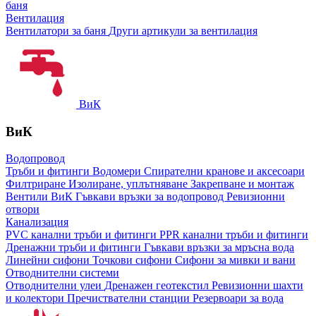
баня
Вентилация
Вентилатори за баня
Други артикули за вентилация
ВиК
ВиК
Водопровод
Тръби и фитинги
Водомери
Спирателни кранове и аксесоари
Филтриране
Изолиране, уплътняване
Закрепване и монтаж
Вентили ВиК
Гъвкави връзки за водопровод
Ревизионни
отвори
Канализация
PVC канални тръби и фитинги
PPR канални тръби и фитинги
Дренажни тръби и фитинги
Гъвкави връзки за мръсна вода
Линейни сифони
Точкови сифони
Сифони за мивки и вани
Отводнителни системи
Отводнителни улеи
Дренажен геотекстил
Ревизионни шахти
и колектори
Пречиствателни станции
Резервоари за вода