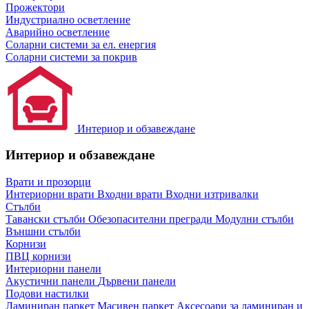
Прожектори
Индустриално осветление
Аварийно осветление
Соларни системи за ел. енергия
Соларни системи за покрив
Интериор и обзавеждане
Интериор и обзавеждане
Врати и прозорци
Интериорни врати
Входни врати
Входни изтривалки
Стълби
Тавански стълби
Обезопасителни прегради
Модулни стълби
Външни стълби
Корнизи
ПВЦ корнизи
Интериорни панели
Акустични панели
Дървени панели
Подови настилки
Ламиниран паркет
Масивен паркет
Аксесоари за ламиниран и