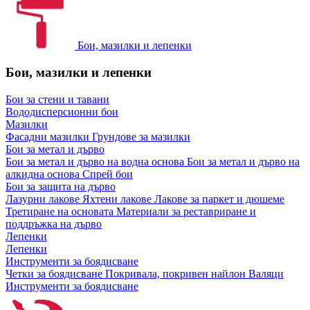
Бои, мазилки и лепенки
Бои, мазилки и лепенки
Бои за стени и тавани
Вододисперсионни бои
Мазилки
Фасадни мазилки
Грундове за мазилки
Бои за метал и дърво
Бои за метал и дърво на водна основа
Бои за метал и дърво на
алкидна основа
Спрей бои
Бои за защита на дърво
Лазурни лакове
Яхтени лакове
Лакове за паркет и дюшеме
Третиране на основата
Материали за реставриране и
поддръжка на дърво
Лепенки
Лепенки
Инструменти за боядисване
Четки за боядисване
Покривала, покривен найлон
Валяци
Инструменти за боядисване