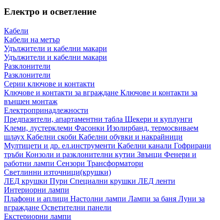
Електро и осветление
Кабели
Кабели на метър
Удължители и кабелни макари
Удължители и кабелни макари
Разклонители
Разклонители
Серии ключове и контакти
Ключове и контакти за вграждане
Ключове и контакти за
външен монтаж
Електропринадлежности
Предпазители, апартаментни табла
Щекери и куплунги
Клеми, лустерклеми
Фасонки
Изолирбанд, термосвиваем
шлаух
Кабелни скоби
Кабелни обувки и накрайници
Мултицети и др. ел.инструменти
Кабелни канали
Гофрирани
тръби
Конзоли и разклонителни кутии
Звънци
Фенери и
работни лампи
Сензори
Трансформатори
Светлинни източници(крушки)
ЛЕД крушки
Пури
Специални крушки
ЛЕД ленти
Интериорни лампи
Плафони и аплици
Настолни лампи
Лампи за баня
Луни за
вграждане
Осветителни панели
Екстериорни лампи