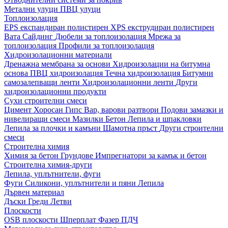
Метални улуци
ПВЦ улуци
Топлоизолация
EPS експандиран полистирен
XPS екструдиран полистирен
Вата
Сайдинг
Дюбели за топлоизолация
Мрежа за
топлоизолация
Профили за топлоизолация
Хидроизолационни материали
Дренажна мембрана за основи
Хидроизолации на битумна
основа
ПВЦ хидроизолация
Течна хидроизолация
Битумни
самозалепващи ленти
Хидроизолационни ленти
Други
хидроизолационни продукти
Сухи строителни смеси
Цимент
Хоросан
Гипс
Вар, варови разтвори
Подови замазки и
нивелиращи смеси
Мазилки
Бетон
Лепила и шпакловки
Лепила за плочки и камъни
Шамотна пръст
Други строителни
смеси
Строителна химия
Химия за бетон
Грундове
Импрегнатори за камък и бетон
Строителна химия-други
Лепила, уплътнители, фуги
Фуги
Силикони, уплътнители и пяни
Лепила
Дървен материал
Дъски
Греди
Летви
Плоскости
OSB плоскости
Шперплат
Фазер
ПДЧ