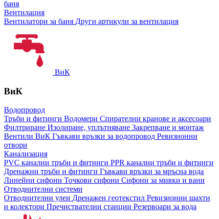
баня
Вентилация
Вентилатори за баня
Други артикули за вентилация
ВиК
ВиК
Водопровод
Тръби и фитинги
Водомери
Спирателни кранове и аксесоари
Филтриране
Изолиране, уплътняване
Закрепване и монтаж
Вентили ВиК
Гъвкави връзки за водопровод
Ревизионни
отвори
Канализация
PVC канални тръби и фитинги
PPR канални тръби и фитинги
Дренажни тръби и фитинги
Гъвкави връзки за мръсна вода
Линейни сифони
Точкови сифони
Сифони за мивки и вани
Отводнителни системи
Отводнителни улеи
Дренажен геотекстил
Ревизионни шахти
и колектори
Пречиствателни станции
Резервоари за вода