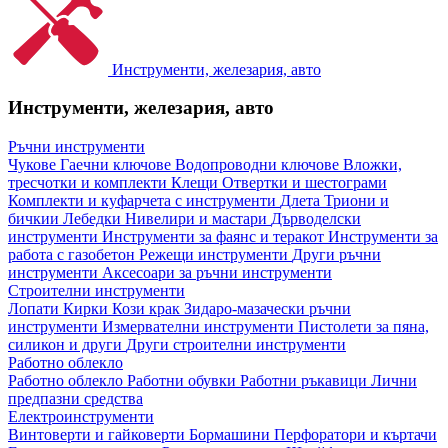
Инструменти, железария, авто
Инструменти, железария, авто
Ръчни инструменти
Чукове
Гаечни ключове
Водопроводни ключове
Вложки,
тресчотки и комплекти
Клещи
Отвертки и шестограми
Комплекти и куфарчета с инструменти
Длета
Триони и
бичкии
Лебедки
Нивелири и мастари
Дърводелски
инструменти
Инструменти за фаянс и теракот
Инструменти за
работа с газобетон
Режещи инструменти
Други ръчни
инструменти
Аксесоари за ръчни инструменти
Строителни инструменти
Лопати
Кирки
Кози крак
Зидаро-мазачески ръчни
инструменти
Измервателни инструменти
Пистолети за пяна,
силикон и други
Други строителни инструменти
Работно облекло
Работно облекло
Работни обувки
Работни ръкавици
Лични
предпазни средства
Електроинструменти
Винтоверти и гайковерти
Бормашини
Перфоратори и къртачи