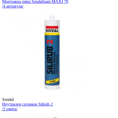
Монтажна пяна
Soudafoam MAXI 70
/
4
артикула/
Soudal
Неутрален силикон
Silirub 2
/
2
цвята/