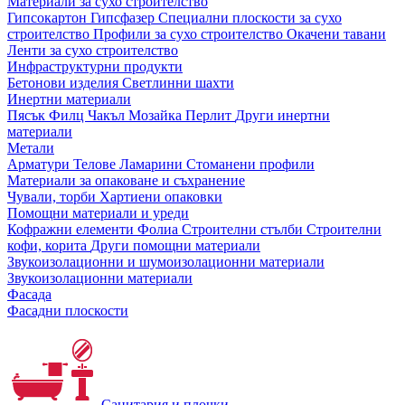
Материали за сухо строителство
Гипсокартон
Гипсфазер
Специални плоскости за сухо
строителство
Профили за сухо строителство
Окачени тавани
Ленти за сухо строителство
Инфраструктурни продукти
Бетонови изделия
Светлинни шахти
Инертни материали
Пясък
Филц
Чакъл
Мозайкa
Перлит
Други инертни
материали
Метали
Арматури
Телове
Ламарини
Стоманени профили
Материали за опаковане и съхранение
Чували, торби
Хартиени опаковки
Помощни материали и уреди
Кофражни елементи
Фолиа
Строителни стълби
Строителни
кофи, корита
Други помощни материали
Звукоизолационни и шумоизолационни материали
Звукоизолационни материали
Фасада
Фасадни плоскости
Санитария и плочки