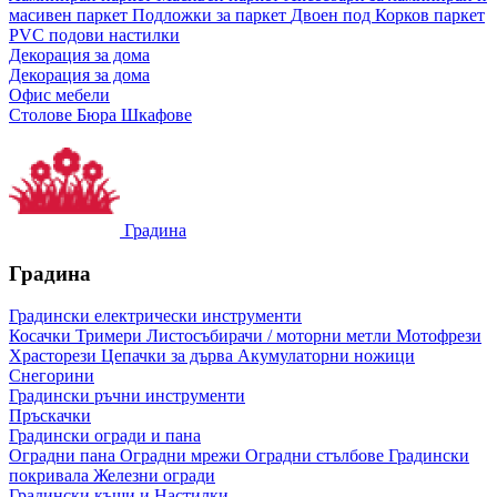
масивен паркет
Подложки за паркет
Двоен под
Корков паркет
PVC подови настилки
Декорация за дома
Декорация за дома
Офис мебели
Столове
Бюра
Шкафове
Градина
Градина
Градински електрически инструменти
Косачки
Тримери
Листосъбирачи / моторни метли
Мотофрези
Храсторези
Цепачки за дърва
Акумулаторни ножици
Снегорини
Градински ръчни инструменти
Пръскачки
Градински огради и пана
Оградни пана
Оградни мрежи
Оградни стълбове
Градински
покривала
Железни огради
Градински къщи и Настилки