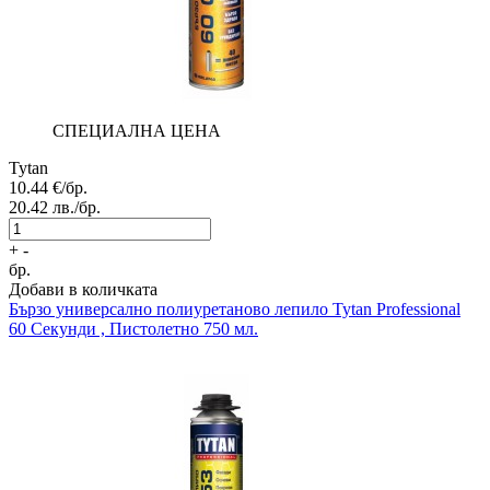
СПЕЦИАЛНА ЦЕНА
Tytan
10.44
€/бр.
20.42
лв./бр.
+
-
бр.
Добави в количката
Бързо универсално полиуретаново лепило
Tytan Professional
60 Секунди , Пистолетно 750 мл.