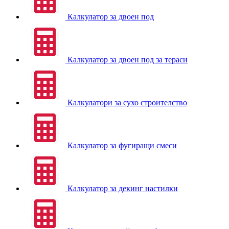
Калкулатор за двоен под
Калкулатор за двоен под за тераси
Калкулатори за сухо строителство
Калкулатор за фугиращи смеси
Калкулатор за декинг настилки