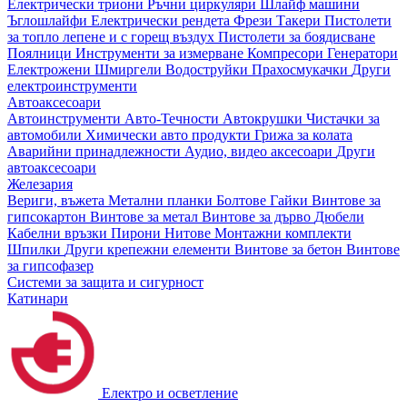
Електрически триони
Ръчни циркуляри
Шлайф машини
Ъглошлайфи
Електрически рендета
Фрези
Такери
Пистолети
за топло лепене и с горещ въздух
Пистолети за боядисване
Поялници
Инструменти за измерване
Компресори
Генератори
Електрожени
Шмиргели
Водоструйки
Прахосмукачки
Други
електроинструменти
Автоаксесоари
Автоинструменти
Авто-Течности
Автокрушки
Чистачки за
автомобили
Химически авто продукти
Грижа за колата
Аварийни принадлежности
Аудио, видео аксесоари
Други
автоаксесоари
Железария
Вериги, въжета
Метални планки
Болтове
Гайки
Винтове за
гипсокартон
Винтове за метал
Винтове за дърво
Дюбели
Кабелни връзки
Пирони
Нитове
Монтажни комплекти
Шпилки
Други крепежни елементи
Винтове за бетон
Винтове
за гипсофазер
Системи за защита и сигурност
Катинари
Електро и осветление