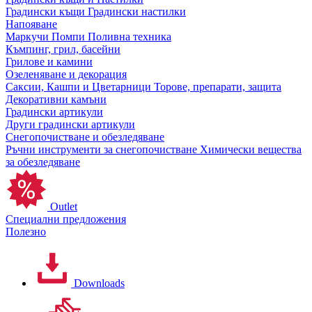
Градински къщи
Градински настилки
Напояване
Маркучи
Помпи
Поливна техника
Къмпинг, грил, басейни
Грилове и камини
Озеленяване и декорация
Саксии, Кашпи и Цветарници
Торове, препарати, защита
Декоративни камъни
Градински артикули
Други градински артикули
Снегопочистване и обезледяване
Ръчни инструменти за снегопочистване
Химически вещества
за обезледяване
Outlet
Специални предложения
Полезно
Downloads