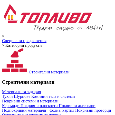
×
Специални предложения
×
Категории продукти
Строителни материали
Строителни материали
Материали за зидария
Тухли
Щурцове
Коминни тела и системи
Покривни системи и материали
Керемиди
Покривни плоскости
Покривни аксесоари
Подпокривни материали - фолиа, хартия
Покривни прозорци
Отводнителни системи за покрив