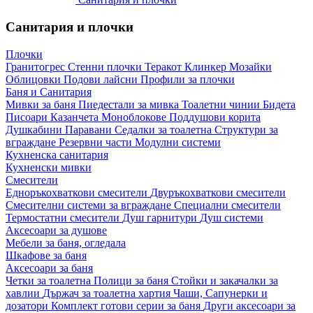
Санитария и плочки
Плочки
Гранитогрес
Стенни плочки
Теракот
Клинкер
Мозайки
Облицовки
Подови лайсни
Профили за плочки
Баня и Санитария
Мивки за баня
Пиедестали за мивка
Тоалетни чинии
Бидета
Писоари
Казанчета
Моноблокове
Поддушови корита
Душкабини
Паравани
Седалки за тоалетна
Структури за
вграждане
Резервни части
Модулни системи
Кухненска санитария
Кухненски мивки
Смесители
Едноръкохваткови смесители
Двуръкохваткови смесители
Смесителни системи за вграждане
Специални смесители
Термостатни смесители
Душ гарнитури
Душ системи
Аксесоари за душове
Мебели за баня, огледала
Шкафове за баня
Аксесоари за баня
Четки за тоалетна
Полици за баня
Стойки и закачалки за
хавлии
Държач за тоалетна хартия
Чаши, Сапунерки и
дозатори
Комплект готови серии за баня
Други аксесоари за