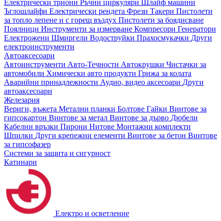
Електрически триони
Ръчни циркуляри
Шлайф машини
Ъглошлайфи
Електрически рендета
Фрези
Такери
Пистолети
за топло лепене и с горещ въздух
Пистолети за боядисване
Поялници
Инструменти за измерване
Компресори
Генератори
Електрожени
Шмиргели
Водоструйки
Прахосмукачки
Други
електроинструменти
Автоаксесоари
Автоинструменти
Авто-Течности
Автокрушки
Чистачки за
автомобили
Химически авто продукти
Грижа за колата
Аварийни принадлежности
Аудио, видео аксесоари
Други
автоаксесоари
Железария
Вериги, въжета
Метални планки
Болтове
Гайки
Винтове за
гипсокартон
Винтове за метал
Винтове за дърво
Дюбели
Кабелни връзки
Пирони
Нитове
Монтажни комплекти
Шпилки
Други крепежни елементи
Винтове за бетон
Винтове
за гипсофазер
Системи за защита и сигурност
Катинари
Електро и осветление