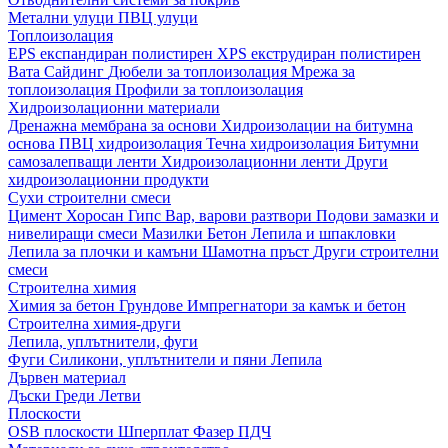
Метални улуци
ПВЦ улуци
Топлоизолация
EPS експандиран полистирен
XPS екструдиран полистирен
Вата
Сайдинг
Дюбели за топлоизолация
Мрежа за
топлоизолация
Профили за топлоизолация
Хидроизолационни материали
Дренажна мембрана за основи
Хидроизолации на битумна
основа
ПВЦ хидроизолация
Течна хидроизолация
Битумни
самозалепващи ленти
Хидроизолационни ленти
Други
хидроизолационни продукти
Сухи строителни смеси
Цимент
Хоросан
Гипс
Вар, варови разтвори
Подови замазки и
нивелиращи смеси
Мазилки
Бетон
Лепила и шпакловки
Лепила за плочки и камъни
Шамотна пръст
Други строителни
смеси
Строителна химия
Химия за бетон
Грундове
Импрегнатори за камък и бетон
Строителна химия-други
Лепила, уплътнители, фуги
Фуги
Силикони, уплътнители и пяни
Лепила
Дървен материал
Дъски
Греди
Летви
Плоскости
OSB плоскости
Шперплат
Фазер
ПДЧ