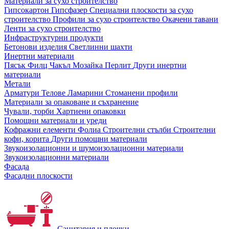
Материали за сухо строителство
Гипсокартон
Гипсфазер
Специални плоскости за сухо
строителство
Профили за сухо строителство
Окачени тавани
Ленти за сухо строителство
Инфраструктурни продукти
Бетонови изделия
Светлинни шахти
Инертни материали
Пясък
Филц
Чакъл
Мозайкa
Перлит
Други инертни
материали
Метали
Арматури
Телове
Ламарини
Стоманени профили
Материали за опаковане и съхранение
Чували, торби
Хартиени опаковки
Помощни материали и уреди
Кофражни елементи
Фолиа
Строителни стълби
Строителни
кофи, корита
Други помощни материали
Звукоизолационни и шумоизолационни материали
Звукоизолационни материали
Фасада
Фасадни плоскости
Санитария и плочки