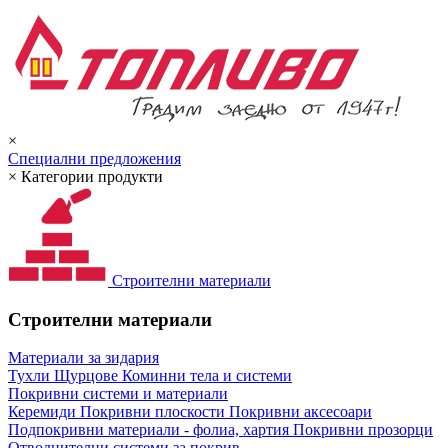
×
Специални предложения
×
Категории продукти
Строителни материали
Строителни материали
Материали за зидария
Тухли
Щурцове
Коминни тела и системи
Покривни системи и материали
Керемиди
Покривни плоскости
Покривни аксесоари
Подпокривни материали - фолиа, хартия
Покривни прозорци
Отводнителни системи за покрив