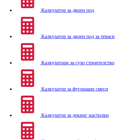
Калкулатор за двоен под
Калкулатор за двоен под за тераси
Калкулатори за сухо строителство
Калкулатор за фугиращи смеси
Калкулатор за декинг настилки