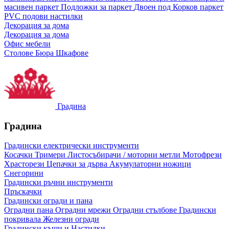
масивен паркет
Подложки за паркет
Двоен под
Корков паркет
PVC подови настилки
Декорация за дома
Декорация за дома
Офис мебели
Столове
Бюра
Шкафове
Градина
Градина
Градински електрически инструменти
Косачки
Тримери
Листосъбирачи / моторни метли
Мотофрези
Храсторези
Цепачки за дърва
Акумулаторни ножици
Снегорини
Градински ръчни инструменти
Пръскачки
Градински огради и пана
Оградни пана
Оградни мрежи
Оградни стълбове
Градински
покривала
Железни огради
Градински къщи и Настилки