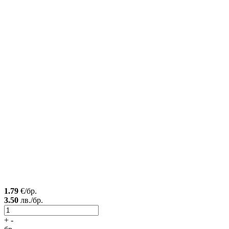
1.79
€/бр.
3.50
лв./бр.
+
-