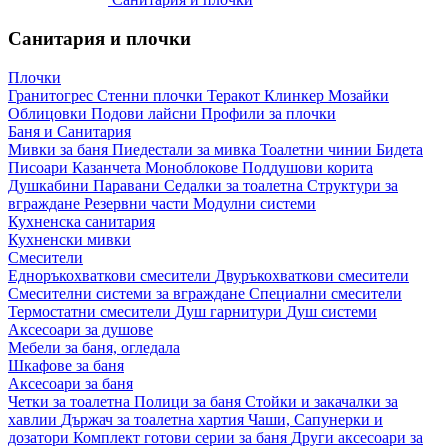
Санитария и плочки
Плочки
Гранитогрес
Стенни плочки
Теракот
Клинкер
Мозайки
Облицовки
Подови лайсни
Профили за плочки
Баня и Санитария
Мивки за баня
Пиедестали за мивка
Тоалетни чинии
Бидета
Писоари
Казанчета
Моноблокове
Поддушови корита
Душкабини
Паравани
Седалки за тоалетна
Структури за
вграждане
Резервни части
Модулни системи
Кухненска санитария
Кухненски мивки
Смесители
Едноръкохваткови смесители
Двуръкохваткови смесители
Смесителни системи за вграждане
Специални смесители
Термостатни смесители
Душ гарнитури
Душ системи
Аксесоари за душове
Мебели за баня, огледала
Шкафове за баня
Аксесоари за баня
Четки за тоалетна
Полици за баня
Стойки и закачалки за
хавлии
Държач за тоалетна хартия
Чаши, Сапунерки и
дозатори
Комплект готови серии за баня
Други аксесоари за