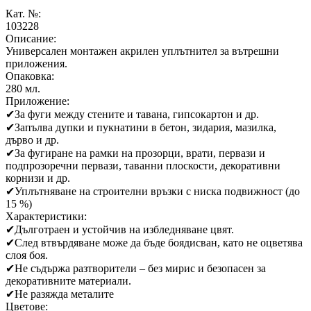
Кат. №:
103228
Описание:
Универсален монтажен акрилен уплътнител за вътрешни
приложения.
Опаковка:
280 мл.
Приложение:
✔
За фуги между стените и тавана, гипсокартон и др.
✔
Запълва дупки и пукнатини в бетон, зидария, мазилка,
дърво и др.
✔
За фугиране на рамки на прозорци, врати, первази и
подпрозоречни первази, таванни плоскости, декоративни
корнизи и др.
✔
Уплътняване на строителни връзки с ниска подвижност (до
15 %)
Характеристики:
✔
Дълготраен и устойчив на избледняване цвят.
✔
След втвърдяване може да бъде боядисван, като не оцветява
слоя боя.
✔
Не съдържа разтворители – без мирис и безопасен за
декоративните материали.
✔
Не разяжда металите
Цветове: