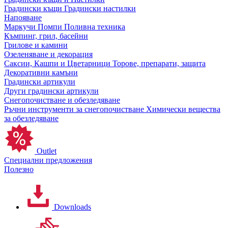
Градински къщи
Градински настилки
Напояване
Маркучи
Помпи
Поливна техника
Къмпинг, грил, басейни
Грилове и камини
Озеленяване и декорация
Саксии, Кашпи и Цветарници
Торове, препарати, защита
Декоративни камъни
Градински артикули
Други градински артикули
Снегопочистване и обезледяване
Ръчни инструменти за снегопочистване
Химически вещества
за обезледяване
Outlet
Специални предложения
Полезно
Downloads