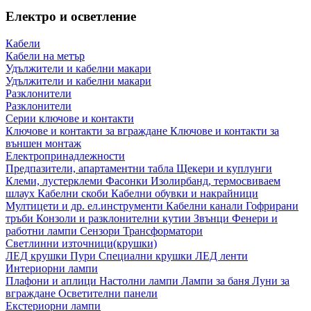
Електро и осветление
Кабели
Кабели на метър
Удължители и кабелни макари
Удължители и кабелни макари
Разклонители
Разклонители
Серии ключове и контакти
Ключове и контакти за вграждане
Ключове и контакти за
външен монтаж
Електропринадлежности
Предпазители, апартаментни табла
Щекери и куплунги
Клеми, лустерклеми
Фасонки
Изолирбанд, термосвиваем
шлаух
Кабелни скоби
Кабелни обувки и накрайници
Мултицети и др. ел.инструменти
Кабелни канали
Гофрирани
тръби
Конзоли и разклонителни кутии
Звънци
Фенери и
работни лампи
Сензори
Трансформатори
Светлинни източници(крушки)
ЛЕД крушки
Пури
Специални крушки
ЛЕД ленти
Интериорни лампи
Плафони и аплици
Настолни лампи
Лампи за баня
Луни за
вграждане
Осветителни панели
Екстериорни лампи