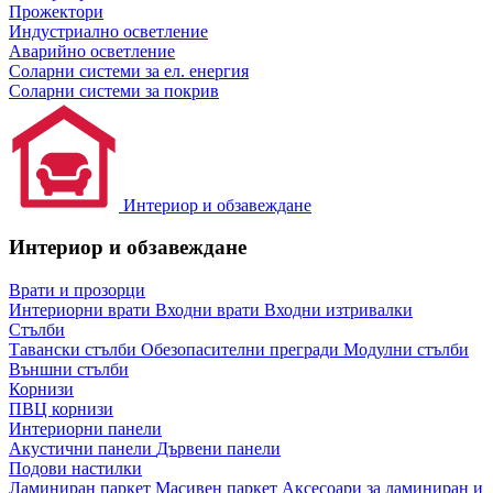
Прожектори
Индустриално осветление
Аварийно осветление
Соларни системи за ел. енергия
Соларни системи за покрив
Интериор и обзавеждане
Интериор и обзавеждане
Врати и прозорци
Интериорни врати
Входни врати
Входни изтривалки
Стълби
Тавански стълби
Обезопасителни прегради
Модулни стълби
Външни стълби
Корнизи
ПВЦ корнизи
Интериорни панели
Акустични панели
Дървени панели
Подови настилки
Ламиниран паркет
Масивен паркет
Аксесоари за ламиниран и