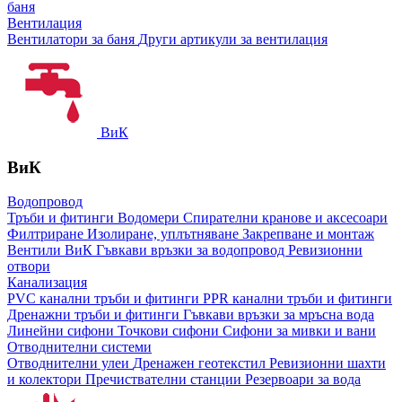
баня
Вентилация
Вентилатори за баня
Други артикули за вентилация
ВиК
ВиК
Водопровод
Тръби и фитинги
Водомери
Спирателни кранове и аксесоари
Филтриране
Изолиране, уплътняване
Закрепване и монтаж
Вентили ВиК
Гъвкави връзки за водопровод
Ревизионни
отвори
Канализация
PVC канални тръби и фитинги
PPR канални тръби и фитинги
Дренажни тръби и фитинги
Гъвкави връзки за мръсна вода
Линейни сифони
Точкови сифони
Сифони за мивки и вани
Отводнителни системи
Отводнителни улеи
Дренажен геотекстил
Ревизионни шахти
и колектори
Пречиствателни станции
Резервоари за вода