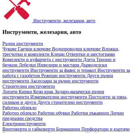
Инструменти, железария, авто
Инструменти, железария, авто
Ръчни инструменти
Чукове
Гаечни ключове
Водопроводни ключове
Вложки,
тресчотки и комплекти
Клещи
Отвертки и шестограми
Комплекти и куфарчета с инструменти
Длета
Триони и
бичкии
Лебедки
Нивелири и мастари
Дърводелски
инструменти
Инструменти за фаянс и теракот
Инструменти за
работа с газобетон
Режещи инструменти
Други ръчни
инструменти
Аксесоари за ръчни инструменти
Строителни инструменти
Лопати
Кирки
Кози крак
Зидаро-мазачески ръчни
инструменти
Измервателни инструменти
Пистолети за пяна,
силикон и други
Други строителни инструменти
Работно облекло
Работно облекло
Работни обувки
Работни ръкавици
Лични
предпазни средства
Електроинструменти
Винтоверти и гайковерти
Бормашини
Перфоратори и къртачи