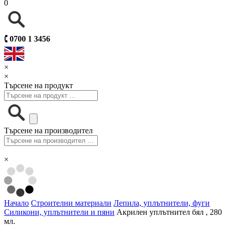
0
🕻
0700 1 3456
×
×
Търсене на продукт
Търсене на производител
×
Начало
Строителни материали
Лепила, уплътнители, фуги
Силикони, уплътнители и пяни
Акрилен уплътнител бял , 280
мл.