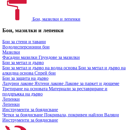
Бои, мазилки и лепенки
Бои, мазилки и лепенки
Бои за стени и тавани
Вододисперсионни бои
Мазилки
Фасадни мазилки
Грундове за мазилки
Бои за метал и дърво
Бои за метал и дърво на водна основа
Бои за метал и дърво на
алкидна основа
Спрей бои
Бои за защита на дърво
Лазурни лакове
Яхтени лакове
Лакове за паркет и дюшеме
Третиране на основата
Материали за реставриране и
поддръжка на дърво
Лепенки
Лепенки
Инструменти за боядисване
Четки за боядисване
Покривала, покривен найлон
Валяци
Инструменти за боядисване