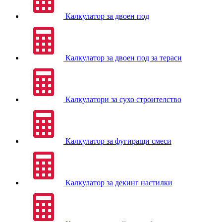
Калкулатор за двоен под
Калкулатор за двоен под за тераси
Калкулатори за сухо строителство
Калкулатор за фугиращи смеси
Калкулатор за декинг настилки