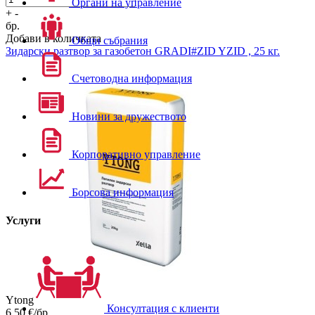
Органи на управление
+
-
бр.
Добави в количката
Общи събрания
Зидарски разтвор за газобетон
GRADI#ZID YZID , 25 кг.
Счетоводна информация
Новини за дружеството
Корпоративно управление
Борсова информация
Услуги
Ytong
Консултация с клиенти
6.50
€/бр.