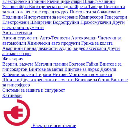
Електрически триони
Ръчни циркуляри
Шлайф машини
Ъглошлайфи
Електрически рендета
Фрези
Такери
Пистолети
за топло лепене и с горещ въздух
Пистолети за боядисване
Поялници
Инструменти за измерване
Компресори
Генератори
Електрожени
Шмиргели
Водоструйки
Прахосмукачки
Други
електроинструменти
Автоаксесоари
Автоинструменти
Авто-Течности
Автокрушки
Чистачки за
автомобили
Химически авто продукти
Грижа за колата
Аварийни принадлежности
Аудио, видео аксесоари
Други
автоаксесоари
Железария
Вериги, въжета
Метални планки
Болтове
Гайки
Винтове за
гипсокартон
Винтове за метал
Винтове за дърво
Дюбели
Кабелни връзки
Пирони
Нитове
Монтажни комплекти
Шпилки
Други крепежни елементи
Винтове за бетон
Винтове
за гипсофазер
Системи за защита и сигурност
Катинари
Електро и осветление