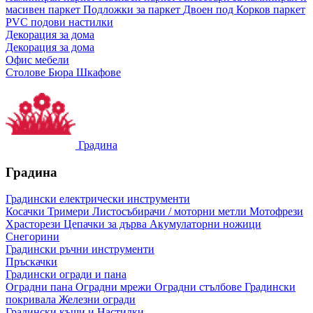
масивен паркет
Подложки за паркет
Двоен под
Корков паркет
PVC подови настилки
Декорация за дома
Декорация за дома
Офис мебели
Столове
Бюра
Шкафове
Градина
Градина
Градински електрически инструменти
Косачки
Тримери
Листосъбирачи / моторни метли
Мотофрези
Храсторези
Цепачки за дърва
Акумулаторни ножици
Снегорини
Градински ръчни инструменти
Пръскачки
Градински огради и пана
Оградни пана
Оградни мрежи
Оградни стълбове
Градински
покривала
Железни огради
Градински къщи и Настилки