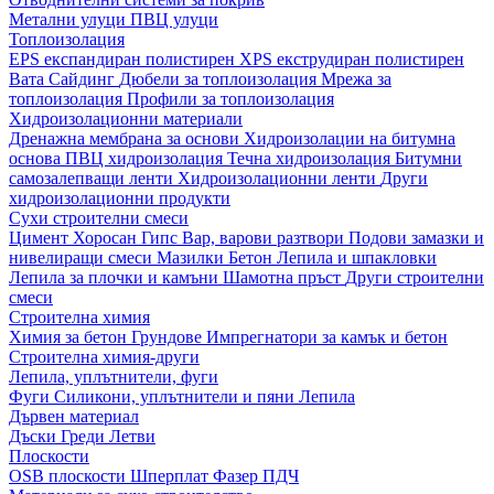
Метални улуци
ПВЦ улуци
Топлоизолация
EPS експандиран полистирен
XPS екструдиран полистирен
Вата
Сайдинг
Дюбели за топлоизолация
Мрежа за
топлоизолация
Профили за топлоизолация
Хидроизолационни материали
Дренажна мембрана за основи
Хидроизолации на битумна
основа
ПВЦ хидроизолация
Течна хидроизолация
Битумни
самозалепващи ленти
Хидроизолационни ленти
Други
хидроизолационни продукти
Сухи строителни смеси
Цимент
Хоросан
Гипс
Вар, варови разтвори
Подови замазки и
нивелиращи смеси
Мазилки
Бетон
Лепила и шпакловки
Лепила за плочки и камъни
Шамотна пръст
Други строителни
смеси
Строителна химия
Химия за бетон
Грундове
Импрегнатори за камък и бетон
Строителна химия-други
Лепила, уплътнители, фуги
Фуги
Силикони, уплътнители и пяни
Лепила
Дървен материал
Дъски
Греди
Летви
Плоскости
OSB плоскости
Шперплат
Фазер
ПДЧ