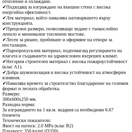
отопление и охлаждане.
✔
Подходящ за изграждане на външни стени с висока
енергийна ефективност.
✔
Лек материал, който намалява натоварването върху
конструкцията.
✔
Прецизни размери, позволяващи зидане с тънкослойно
лепило и минимални топлинни мостове.
✔
Лесен за рязане, пробиване и оформяне на отвори за
инсталации.
✔
Паропропусклив материал, подпомагащ регулирането на
влагата и създаването на здравословен вътрешен климат.
✔
Негорим строителен материал с висока пожароустойчивост
(клас A1).
✔
Добра шумоизолация и висока устойчивост на атмосферни
влияния.
✔
Намалява времето за строителство благодарение на големия
формат и лесната обработка.
Размери:
300х600х250 мм.
Разходна норма:
За изграждането на 1 кв.м. зидария са необходими 6.67
блокчета
Технически показатели:
Якост на натиск: 2.0 MPa (клас B2)
Плътност: 350 kg/m³ (D350)