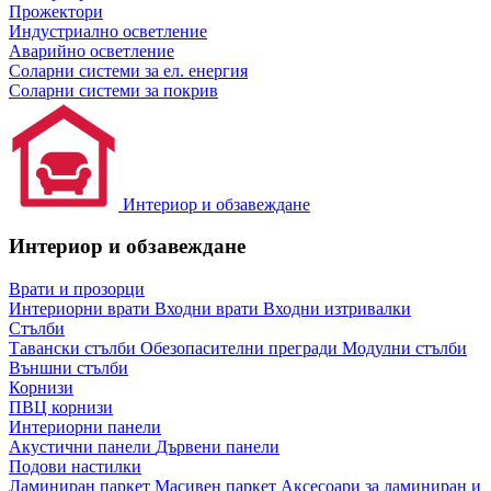
Прожектори
Индустриално осветление
Аварийно осветление
Соларни системи за ел. енергия
Соларни системи за покрив
Интериор и обзавеждане
Интериор и обзавеждане
Врати и прозорци
Интериорни врати
Входни врати
Входни изтривалки
Стълби
Тавански стълби
Обезопасителни прегради
Модулни стълби
Външни стълби
Корнизи
ПВЦ корнизи
Интериорни панели
Акустични панели
Дървени панели
Подови настилки
Ламиниран паркет
Масивен паркет
Аксесоари за ламиниран и