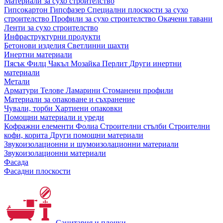
Материали за сухо строителство
Гипсокартон
Гипсфазер
Специални плоскости за сухо
строителство
Профили за сухо строителство
Окачени тавани
Ленти за сухо строителство
Инфраструктурни продукти
Бетонови изделия
Светлинни шахти
Инертни материали
Пясък
Филц
Чакъл
Мозайкa
Перлит
Други инертни
материали
Метали
Арматури
Телове
Ламарини
Стоманени профили
Материали за опаковане и съхранение
Чували, торби
Хартиени опаковки
Помощни материали и уреди
Кофражни елементи
Фолиа
Строителни стълби
Строителни
кофи, корита
Други помощни материали
Звукоизолационни и шумоизолационни материали
Звукоизолационни материали
Фасада
Фасадни плоскости
Санитария и плочки