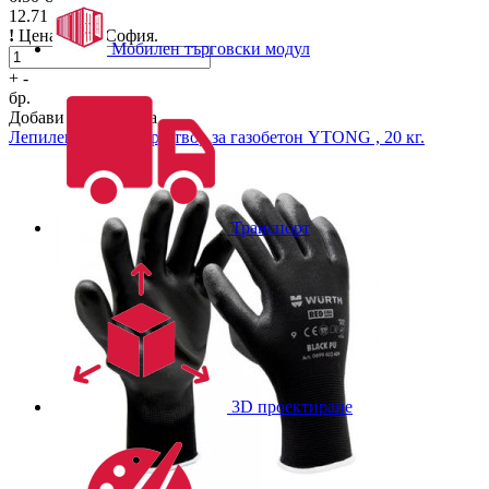
12.71
лв./бр.
!
Цена за гр. София.
Мобилен търговски модул
+
-
бр.
Добави в количката
Лепилен зидарски разтвор за газобетон
YTONG , 20 кг.
Транспорт
3D проектиране