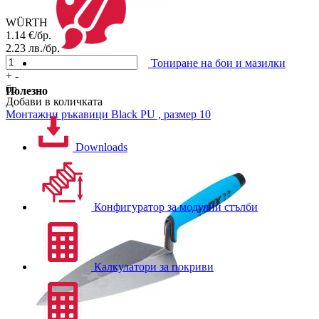
WÜRTH
1.14
€/бр.
2.23
лв./бр.
Тониране на бои и мазилки
+
-
бр.
Полезно
Добави в количката
Монтажни ръкавици
Black PU , размер 10
Downloads
Конфигуратор за модулни стълби
Калкулатори за покриви