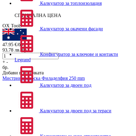
Калкулатор за топлоизолация
СПЕЦИАЛНА ЦЕНА
OX Tools
Калкулатор за окачени фасади
47.95
€/бр.
93.78
лв./бр.
Конфигуратор за ключове и контакти
Legrand
+
-
бр.
Добави в количката
Мистрия зидарска Филаделфия 250 mm
Калкулатор за двоен под
Калкулатор за двоен под за тераси