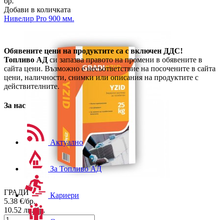
бр.
Добави в количката
Нивелир Pro 900 мм.
Обявените цени на продуктите са с включен ДДС!
Топливо АД
си запазва правото на промени в обявените в
сайта цени. Възможно е несъответствие на посочените в сайта
цени, наличности, снимки или описания на продуктите с
действителните.
За нас
Актуално
За Топливо АД
ГРАДИ
Кариери
5.38
€/бр.
10.52
лв./бр.