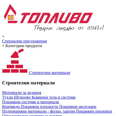
×
Специални предложения
×
Категории продукти
Строителни материали
Строителни материали
Материали за зидария
Тухли
Щурцове
Коминни тела и системи
Покривни системи и материали
Керемиди
Покривни плоскости
Покривни аксесоари
Подпокривни материали - фолиа, хартия
Покривни прозорци
Отводнителни системи за покрив