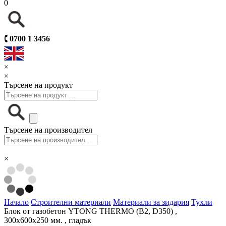
0
🕻
0700 1 3456
×
×
Търсене на продукт
Търсене на производител
×
Начало
Строителни материали
Материали за зидария
Тухли
Блок от газобетон YTONG THERMO (B2, D350) ,
300х600х250 мм. , гладък