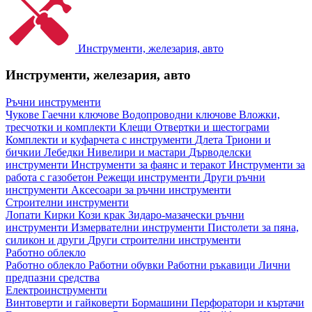
Инструменти, железария, авто
Инструменти, железария, авто
Ръчни инструменти
Чукове
Гаечни ключове
Водопроводни ключове
Вложки,
тресчотки и комплекти
Клещи
Отвертки и шестограми
Комплекти и куфарчета с инструменти
Длета
Триони и
бичкии
Лебедки
Нивелири и мастари
Дърводелски
инструменти
Инструменти за фаянс и теракот
Инструменти за
работа с газобетон
Режещи инструменти
Други ръчни
инструменти
Аксесоари за ръчни инструменти
Строителни инструменти
Лопати
Кирки
Кози крак
Зидаро-мазачески ръчни
инструменти
Измервателни инструменти
Пистолети за пяна,
силикон и други
Други строителни инструменти
Работно облекло
Работно облекло
Работни обувки
Работни ръкавици
Лични
предпазни средства
Електроинструменти
Винтоверти и гайковерти
Бормашини
Перфоратори и къртачи