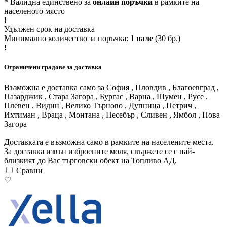
* Валидна единствено за
онлайн поръчки
в рамките на
населеното място
!
Удължен срок на доставка
Минимално количество за поръчка:
1 пале
(30 бр.)
!
Ограничени градове за доставка
Възможна е доставка само за София , Пловдив , Благоевград ,
Пазарджик , Стара Загора , Бургас , Варна , Шумен , Русе ,
Плевен , Видин , Велико Търново , Дупница , Петрич ,
Ихтиман , Враца , Монтана , Несебър , Сливен , Ямбол , Нова
Загора
Доставката е възможна само в рамките на населените места.
За доставка извън изброените моля, свържете се с най-
близкият до Вас търговски обект на Топливо АД.
Сравни
♡