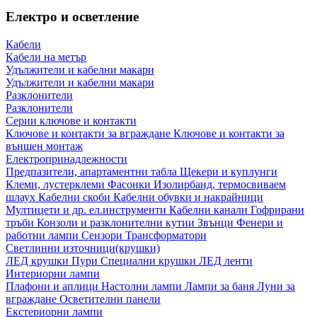
Електро и осветление
Кабели
Кабели на метър
Удължители и кабелни макари
Удължители и кабелни макари
Разклонители
Разклонители
Серии ключове и контакти
Ключове и контакти за вграждане
Ключове и контакти за
външен монтаж
Електропринадлежности
Предпазители, апартаментни табла
Щекери и куплунги
Клеми, лустерклеми
Фасонки
Изолирбанд, термосвиваем
шлаух
Кабелни скоби
Кабелни обувки и накрайници
Мултицети и др. ел.инструменти
Кабелни канали
Гофрирани
тръби
Конзоли и разклонителни кутии
Звънци
Фенери и
работни лампи
Сензори
Трансформатори
Светлинни източници(крушки)
ЛЕД крушки
Пури
Специални крушки
ЛЕД ленти
Интериорни лампи
Плафони и аплици
Настолни лампи
Лампи за баня
Луни за
вграждане
Осветителни панели
Екстериорни лампи