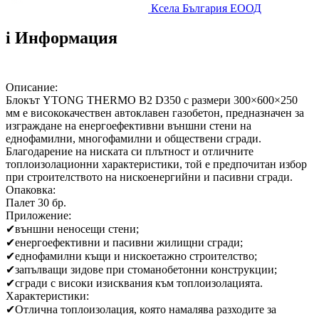
Ксела България ЕООД
i
Информация
Описание:
Блокът YTONG THERMO B2 D350 с размери 300×600×250
мм е висококачествен автоклавен газобетон, предназначен за
изграждане на енергоефективни външни стени на
еднофамилни, многофамилни и обществени сгради.
Благодарение на ниската си плътност и отличните
топлоизолационни характеристики, той е предпочитан избор
при строителството на нискоенергийни и пасивни сгради.
Опаковка:
Палет 30 бр.
Приложение:
✔
външни неносещи стени;
✔
енергоефективни и пасивни жилищни сгради;
✔
еднофамилни къщи и нискоетажно строителство;
✔
запълващи зидове при стоманобетонни конструкции;
✔
сгради с високи изисквания към топлоизолацията.
Характеристики:
✔
Отлична топлоизолация, която намалява разходите за