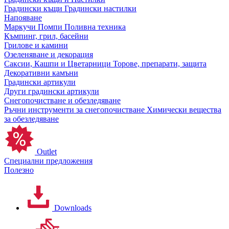
Градински къщи
Градински настилки
Напояване
Маркучи
Помпи
Поливна техника
Къмпинг, грил, басейни
Грилове и камини
Озеленяване и декорация
Саксии, Кашпи и Цветарници
Торове, препарати, защита
Декоративни камъни
Градински артикули
Други градински артикули
Снегопочистване и обезледяване
Ръчни инструменти за снегопочистване
Химически вещества
за обезледяване
Outlet
Специални предложения
Полезно
Downloads