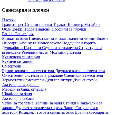
Санитария и плочки
Плочки
Гранитогрес
Стенни плочки
Теракот
Клинкер
Мозайки
Облицовки
Подови лайсни
Профили за плочки
Баня и Санитария
Мивки за баня
Пиедестали за мивка
Тоалетни чинии
Бидета
Писоари
Казанчета
Моноблокове
Поддушови корита
Душкабини
Паравани
Седалки за тоалетна
Структури за
вграждане
Резервни части
Модулни системи
Кухненска санитария
Кухненски мивки
Смесители
Едноръкохваткови смесители
Двуръкохваткови смесители
Смесителни системи за вграждане
Специални смесители
Термостатни смесители
Душ гарнитури
Душ системи
Аксесоари за душове
Мебели за баня, огледала
Шкафове за баня
Аксесоари за баня
Четки за тоалетна
Полици за баня
Стойки и закачалки за
хавлии
Държач за тоалетна хартия
Чаши, Сапунерки и
дозатори
Комплект готови серии за баня
Други аксесоари за