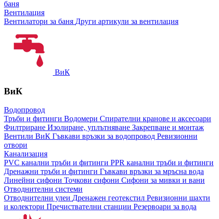
баня
Вентилация
Вентилатори за баня
Други артикули за вентилация
ВиК
ВиК
Водопровод
Тръби и фитинги
Водомери
Спирателни кранове и аксесоари
Филтриране
Изолиране, уплътняване
Закрепване и монтаж
Вентили ВиК
Гъвкави връзки за водопровод
Ревизионни
отвори
Канализация
PVC канални тръби и фитинги
PPR канални тръби и фитинги
Дренажни тръби и фитинги
Гъвкави връзки за мръсна вода
Линейни сифони
Точкови сифони
Сифони за мивки и вани
Отводнителни системи
Отводнителни улеи
Дренажен геотекстил
Ревизионни шахти
и колектори
Пречиствателни станции
Резервоари за вода