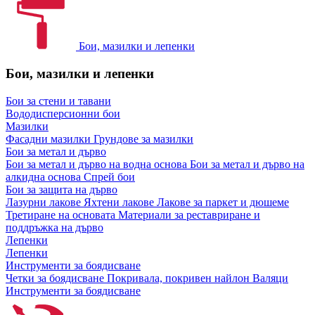
Бои, мазилки и лепенки
Бои, мазилки и лепенки
Бои за стени и тавани
Вододисперсионни бои
Мазилки
Фасадни мазилки
Грундове за мазилки
Бои за метал и дърво
Бои за метал и дърво на водна основа
Бои за метал и дърво на
алкидна основа
Спрей бои
Бои за защита на дърво
Лазурни лакове
Яхтени лакове
Лакове за паркет и дюшеме
Третиране на основата
Материали за реставриране и
поддръжка на дърво
Лепенки
Лепенки
Инструменти за боядисване
Четки за боядисване
Покривала, покривен найлон
Валяци
Инструменти за боядисване