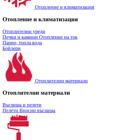
Отопление и климатизация
Отопление и климатизация
Отоплителни уреди
Печки и камини
Отопление на ток
Парно, топла вода
Бойлери
Отоплителни материали
Отоплителни материали
Въглища и пелети
Пелети
Вносни въглища