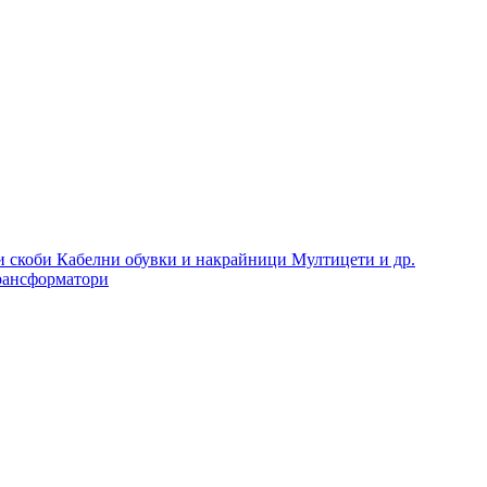
и скоби
Кабелни обувки и накрайници
Мултицети и др.
рансформатори