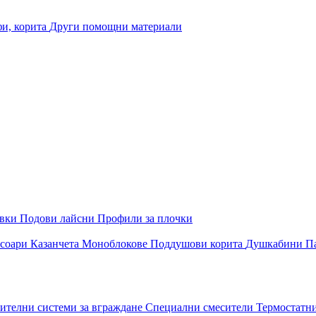
и, корита
Други помощни материали
овки
Подови лайсни
Профили за плочки
соари
Казанчета
Моноблокове
Поддушови корита
Душкабини
П
ителни системи за вграждане
Специални смесители
Термостатн