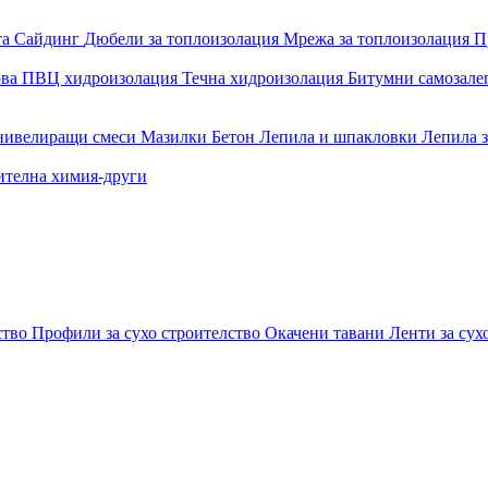
та
Сайдинг
Дюбели за топлоизолация
Мрежа за топлоизолация
П
ова
ПВЦ хидроизолация
Течна хидроизолация
Битумни самозал
 нивелиращи смеси
Мазилки
Бетон
Лепила и шпакловки
Лепила 
ителна химия-други
ство
Профили за сухо строителство
Окачени тавани
Ленти за сух