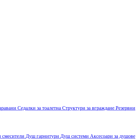
аравани
Седалки за тоалетна
Структури за вграждане
Резервни
и смесители
Душ гарнитури
Душ системи
Аксесоари за душове