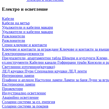
Електро и осветление
Кабели
Кабели на метър
Удължители и кабелни макари
Удължители и кабелни макари
Разклонители
Разклонители
Серии ключове и контакти
Ключове и контакти за вграждане
Ключове и контакти за външ
Електропринадлежности
Предпазители, апартаментни табла
Щекери и куплунги
Клеми,
ел.инструменти
Кабелни канали
Гофрирани тръби
Конзоли и р
Светлинни източници(крушки)
ЛЕД крушки
Пури
Специални крушки
ЛЕД ленти
Интериорни лампи
Плафони и аплици
Настолни лампи
Лампи за баня
Луни за вг
Екстериорни лампи
Прожектори
Индустриално осветление
Аварийно осветление
Соларни системи за ел. енергия
Соларни системи за покрив