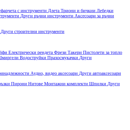
уфарчета с инструменти
Длета
Триони и бичкии
Лебедки
струменти
Други ръчни инструменти
Аксесоари за ръчни
и
Други строителни инструменти
айфи
Електрически рендета
Фрези
Такери
Пистолети за топло
миргели
Водоструйки
Прахосмукачки
Други
ринадлежности
Аудио, видео аксесоари
Други автоаксесоари
ръзки
Пирони
Нитове
Монтажни комплекти
Шпилки
Други