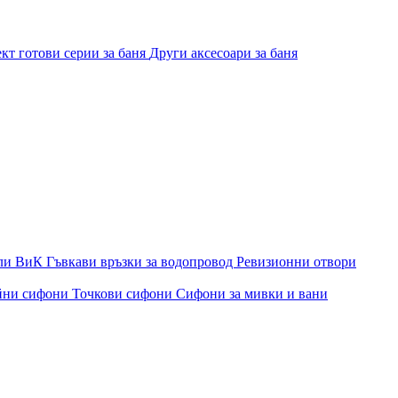
кт готови серии за баня
Други аксесоари за баня
ли ВиК
Гъвкави връзки за водопровод
Ревизионни отвори
йни сифони
Точкови сифони
Сифони за мивки и вани