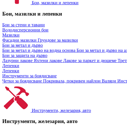
Бои, мазилки и лепенки
Бои, мазилки и лепенки
Бои за стени и тавани
Вододисперсионни бои
Мазилки
Фасадни мазилки
Грундове за мазилки
Бои за метал и дърво
Бои за метал и дърво на водна основа
Бои за метал и дърво на 
Бои за защита на дърво
Лазурни лакове
Яхтени лакове
Лакове за паркет и дюшеме
Трет
Лепенки
Лепенки
Инструменти за боядисване
Четки за боядисване
Покривала, покривен найлон
Валяци
Инст
Инструменти, железария, авто
Инструменти, железария, авто