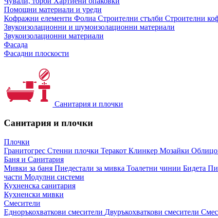
Чували, торби
Хартиени опаковки
Помощни материали и уреди
Кофражни елементи
Фолиа
Строителни стълби
Строителни коф
Звукоизолационни и шумоизолационни материали
Звукоизолационни материали
Фасада
Фасадни плоскости
Санитария и плочки
Санитария и плочки
Плочки
Гранитогрес
Стенни плочки
Теракот
Клинкер
Мозайки
Облиц
Баня и Санитария
Мивки за баня
Пиедестали за мивка
Тоалетни чинии
Бидета
Пи
части
Модулни системи
Кухненска санитария
Кухненски мивки
Смесители
Едноръкохваткови смесители
Двуръкохваткови смесители
Смес