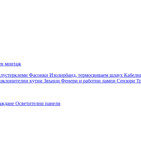
ен монтаж
 лустерклеми
Фасонки
Изолирбанд, термосвиваем шлаух
Кабелн
азклонителни кутии
Звънци
Фенери и работни лампи
Сензори
Т
раждане
Осветителни панели