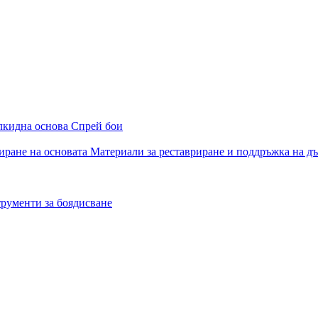
алкидна основа
Спрей бои
иране на основата
Материали за реставриране и поддръжка на д
рументи за боядисване