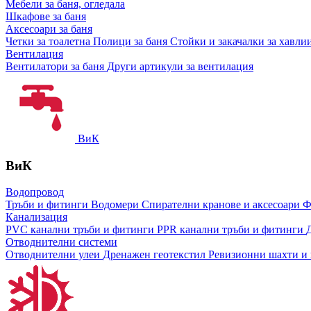
Мебели за баня, огледала
Шкафове за баня
Аксесоари за баня
Четки за тоалетна
Полици за баня
Стойки и закачалки за хавли
Вентилация
Вентилатори за баня
Други артикули за вентилация
ВиК
ВиК
Водопровод
Тръби и фитинги
Водомери
Спирателни кранове и аксесоари
Ф
Канализация
PVC канални тръби и фитинги
PPR канални тръби и фитинги
Отводнителни системи
Отводнителни улеи
Дренажен геотекстил
Ревизионни шахти и