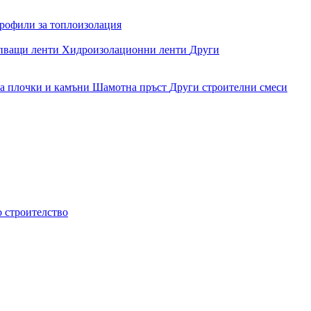
рофили за топлоизолация
епващи ленти
Хидроизолационни ленти
Други
за плочки и камъни
Шамотна пръст
Други строителни смеси
о строителство