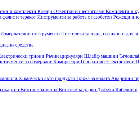
отки и комплекти
Клещи
Отвертки и шестограми
Комплекти и к
 фаянс и теракот
Инструменти за работа с газобетон
Режещи ин
и
Измервателни инструменти
Пистолети за пяна, силикон и друг
дпазни средства
Електрически триони
Ръчни циркуляри
Шлайф машини
Ъглошл
струменти за измерване
Компресори
Генератори
Електрожени
Ш
томобили
Химически авто продукти
Грижа за колата
Аварийни п
псокартон
Винтове за метал
Винтове за дърво
Дюбели
Кабелни в