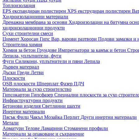
Топлоизолация
EPS експандиран полистирен
XPS екструдиран полистирен
Ва
Хидроизолационни материали
Дренажна мембрана за основи
Хидроизолации на битумна осн
хидроизолационни продукти
Сухи строителни смеси
Цимент
Хоросан
Гипс
Вар, варови разтвори
Подови замазки и
Строителна химия
Химия за бетон
Грундове
Импрегнатори за камък и бетон
Стро
Лепила, уплътнители, фуги
Фуги
Силикони, уплътнители и пяни
Лепила
Дървен материал
Дъски
Греди
Летви
Плоскости
OSB плоскости
Шперплат
Фазер
ПДЧ
Материали за сухо строителство
Гипсокартон
Гипсфазер
Специални плоскости за сухо строител
Инфраструктурни продукти
Бетонови изделия
Светлинни шахти
Инертни материали
Пясък
Филц
Чакъл
Мозайкa
Перлит
Други инертни материали
Метали
Арматури
Телове
Ламарини
Стоманени профили
Материали за опаковане и съхранение