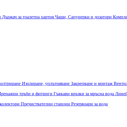
и
Държач за тоалетна хартия
Чаши, Сапунерки и дозатори
Компле
илтриране
Изолиране, уплътняване
Закрепване и монтаж
Венти
Дренажни тръби и фитинги
Гъвкави връзки за мръсна вода
Лине
 колектори
Пречиствателни станции
Резервоари за вода