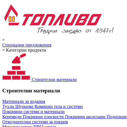
×
Специални предложения
×
Категории продукти
Строителни материали
Строителни материали
Материали за зидария
Тухли
Щурцове
Коминни тела и системи
Покривни системи и материали
Керемиди
Покривни плоскости
Покривни аксесоари
Подпокрив
Отводнителни системи за покрив
Метални улуци
ПВЦ улуци