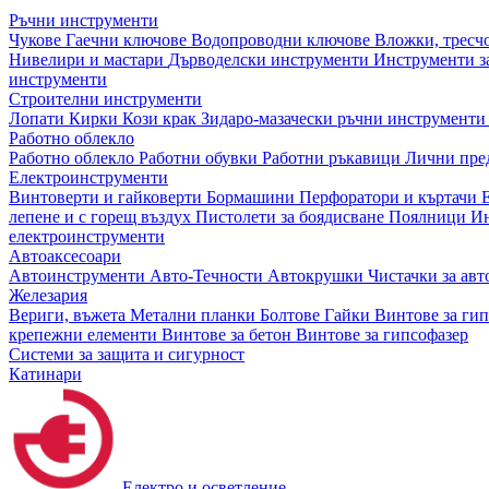
Ръчни инструменти
Чукове
Гаечни ключове
Водопроводни ключове
Вложки, тресч
Нивелири и мастари
Дърводелски инструменти
Инструменти за
инструменти
Строителни инструменти
Лопати
Кирки
Кози крак
Зидаро-мазачески ръчни инструмент
Работно облекло
Работно облекло
Работни обувки
Работни ръкавици
Лични пре
Електроинструменти
Винтоверти и гайковерти
Бормашини
Перфоратори и къртачи
лепене и с горещ въздух
Пистолети за боядисване
Поялници
Ин
електроинструменти
Автоаксесоари
Автоинструменти
Авто-Течности
Автокрушки
Чистачки за ав
Железария
Вериги, въжета
Метални планки
Болтове
Гайки
Винтове за ги
крепежни елементи
Винтове за бетон
Винтове за гипсофазер
Системи за защита и сигурност
Катинари
Електро и осветление