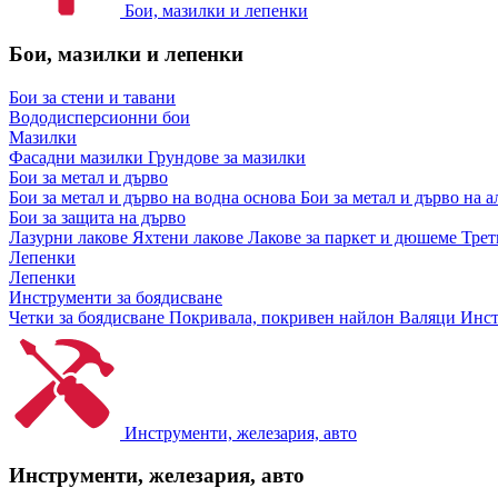
Бои, мазилки и лепенки
Бои, мазилки и лепенки
Бои за стени и тавани
Вододисперсионни бои
Мазилки
Фасадни мазилки
Грундове за мазилки
Бои за метал и дърво
Бои за метал и дърво на водна основа
Бои за метал и дърво на 
Бои за защита на дърво
Лазурни лакове
Яхтени лакове
Лакове за паркет и дюшеме
Трет
Лепенки
Лепенки
Инструменти за боядисване
Четки за боядисване
Покривала, покривен найлон
Валяци
Инст
Инструменти, железария, авто
Инструменти, железария, авто