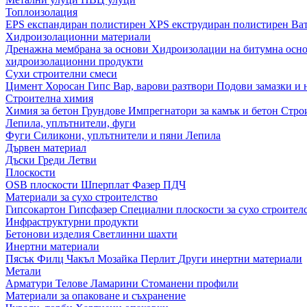
Топлоизолация
EPS експандиран полистирен
XPS екструдиран полистирен
Ва
Хидроизолационни материали
Дренажна мембрана за основи
Хидроизолации на битумна осн
хидроизолационни продукти
Сухи строителни смеси
Цимент
Хоросан
Гипс
Вар, варови разтвори
Подови замазки и
Строителна химия
Химия за бетон
Грундове
Импрегнатори за камък и бетон
Стро
Лепила, уплътнители, фуги
Фуги
Силикони, уплътнители и пяни
Лепила
Дървен материал
Дъски
Греди
Летви
Плоскости
OSB плоскости
Шперплат
Фазер
ПДЧ
Материали за сухо строителство
Гипсокартон
Гипсфазер
Специални плоскости за сухо строител
Инфраструктурни продукти
Бетонови изделия
Светлинни шахти
Инертни материали
Пясък
Филц
Чакъл
Мозайкa
Перлит
Други инертни материали
Метали
Арматури
Телове
Ламарини
Стоманени профили
Материали за опаковане и съхранение