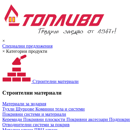
×
Специални предложения
×
Категории продукти
Строителни материали
Строителни материали
Материали за зидария
Тухли
Щурцове
Коминни тела и системи
Покривни системи и материали
Керемиди
Покривни плоскости
Покривни аксесоари
Подпокрив
Отводнителни системи за покрив
Метални улуци
ПВЦ улуци