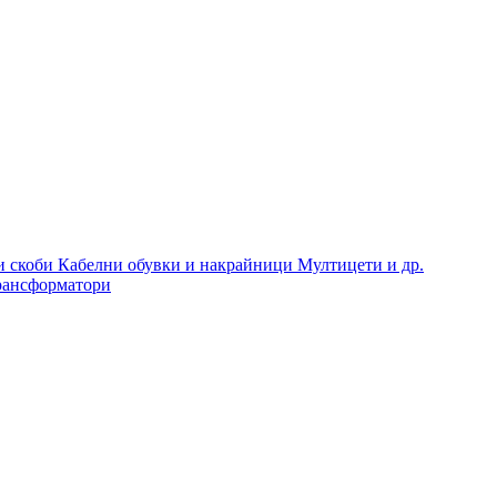
и скоби
Кабелни обувки и накрайници
Мултицети и др.
рансформатори