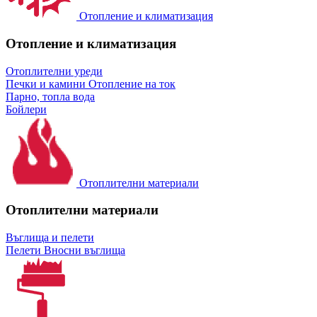
Отопление и климатизация
Отопление и климатизация
Отоплителни уреди
Печки и камини
Отопление на ток
Парно, топла вода
Бойлери
Отоплителни материали
Отоплителни материали
Въглища и пелети
Пелети
Вносни въглища