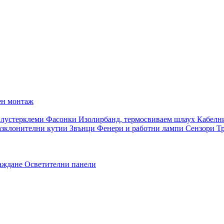
ен монтаж
 лустерклеми
Фасонки
Изолирбанд, термосвиваем шлаух
Кабелн
азклонителни кутии
Звънци
Фенери и работни лампи
Сензори
Т
раждане
Осветителни панели