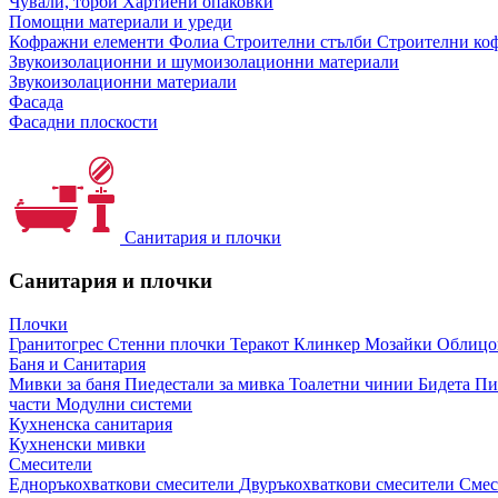
Чували, торби
Хартиени опаковки
Помощни материали и уреди
Кофражни елементи
Фолиа
Строителни стълби
Строителни коф
Звукоизолационни и шумоизолационни материали
Звукоизолационни материали
Фасада
Фасадни плоскости
Санитария и плочки
Санитария и плочки
Плочки
Гранитогрес
Стенни плочки
Теракот
Клинкер
Мозайки
Облиц
Баня и Санитария
Мивки за баня
Пиедестали за мивка
Тоалетни чинии
Бидета
Пи
части
Модулни системи
Кухненска санитария
Кухненски мивки
Смесители
Едноръкохваткови смесители
Двуръкохваткови смесители
Смес