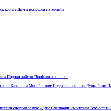
и, корита
Други помощни материали
овки
Подови лайсни
Профили за плочки
соари
Казанчета
Моноблокове
Поддушови корита
Душкабини
П
ителни системи за вграждане
Специални смесители
Термостатн