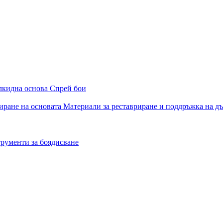
алкидна основа
Спрей бои
иране на основата
Материали за реставриране и поддръжка на д
рументи за боядисване