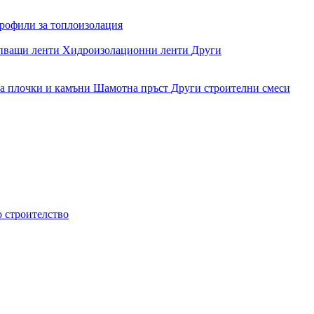
рофили за топлоизолация
епващи ленти
Хидроизолационни ленти
Други
за плочки и камъни
Шамотна пръст
Други строителни смеси
о строителство