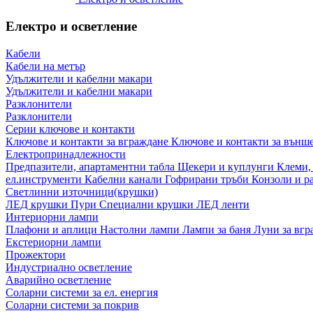
Електро и осветление
Кабели
Кабели на метър
Удължители и кабелни макари
Удължители и кабелни макари
Разклонители
Разклонители
Серии ключове и контакти
Ключове и контакти за вграждане
Ключове и контакти за външ
Електропринадлежности
Предпазители, апартаментни табла
Щекери и куплунги
Клеми,
ел.инструменти
Кабелни канали
Гофрирани тръби
Конзоли и р
Светлинни източници(крушки)
ЛЕД крушки
Пури
Специални крушки
ЛЕД ленти
Интериорни лампи
Плафони и аплици
Настолни лампи
Лампи за баня
Луни за вг
Екстериорни лампи
Прожектори
Индустриално осветление
Аварийно осветление
Соларни системи за ел. енергия
Соларни системи за покрив