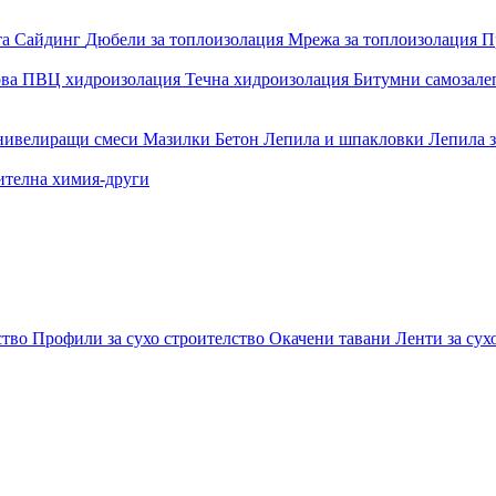
та
Сайдинг
Дюбели за топлоизолация
Мрежа за топлоизолация
П
ова
ПВЦ хидроизолация
Течна хидроизолация
Битумни самозал
 нивелиращи смеси
Мазилки
Бетон
Лепила и шпакловки
Лепила 
ителна химия-други
ство
Профили за сухо строителство
Окачени тавани
Ленти за сух