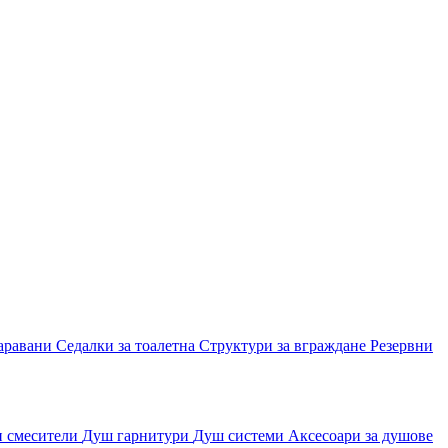
аравани
Седалки за тоалетна
Структури за вграждане
Резервни
и смесители
Душ гарнитури
Душ системи
Аксесоари за душове