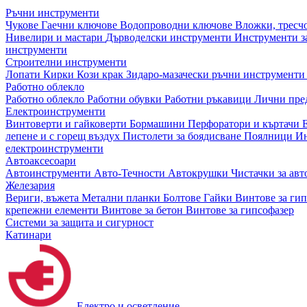
Ръчни инструменти
Чукове
Гаечни ключове
Водопроводни ключове
Вложки, тресч
Нивелири и мастари
Дърводелски инструменти
Инструменти за
инструменти
Строителни инструменти
Лопати
Кирки
Кози крак
Зидаро-мазачески ръчни инструмент
Работно облекло
Работно облекло
Работни обувки
Работни ръкавици
Лични пре
Електроинструменти
Винтоверти и гайковерти
Бормашини
Перфоратори и къртачи
лепене и с горещ въздух
Пистолети за боядисване
Поялници
Ин
електроинструменти
Автоаксесоари
Автоинструменти
Авто-Течности
Автокрушки
Чистачки за ав
Железария
Вериги, въжета
Метални планки
Болтове
Гайки
Винтове за ги
крепежни елементи
Винтове за бетон
Винтове за гипсофазер
Системи за защита и сигурност
Катинари
Електро и осветление