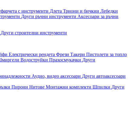
уфарчета с инструменти
Длета
Триони и бичкии
Лебедки
струменти
Други ръчни инструменти
Аксесоари за ръчни
и
Други строителни инструменти
айфи
Електрически рендета
Фрези
Такери
Пистолети за топло
миргели
Водоструйки
Прахосмукачки
Други
ринадлежности
Аудио, видео аксесоари
Други автоаксесоари
ръзки
Пирони
Нитове
Монтажни комплекти
Шпилки
Други