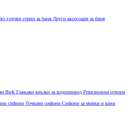
кт готови серии за баня
Други аксесоари за баня
ли ВиК
Гъвкави връзки за водопровод
Ревизионни отвори
йни сифони
Точкови сифони
Сифони за мивки и вани