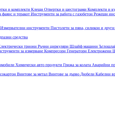
отки и комплекти
Клещи
Отвертки и шестограми
Комплекти и к
 фаянс и теракот
Инструменти за работа с газобетон
Режещи ин
и
Измервателни инструменти
Пистолети за пяна, силикон и друг
дпазни средства
Електрически триони
Ръчни циркуляри
Шлайф машини
Ъглошл
струменти за измерване
Компресори
Генератори
Електрожени
Ш
томобили
Химически авто продукти
Грижа за колата
Аварийни п
псокартон
Винтове за метал
Винтове за дърво
Дюбели
Кабелни в