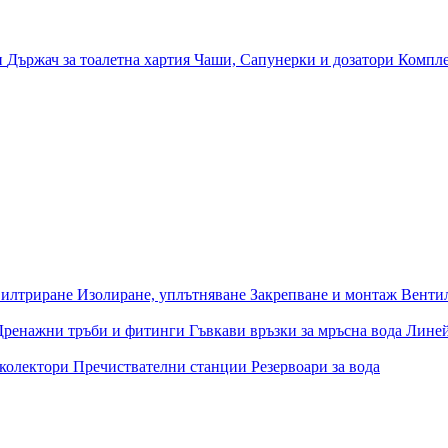
и
Държач за тоалетна хартия
Чаши, Сапунерки и дозатори
Компле
илтриране
Изолиране, уплътняване
Закрепване и монтаж
Венти
Дренажни тръби и фитинги
Гъвкави връзки за мръсна вода
Лине
 колектори
Пречиствателни станции
Резервоари за вода