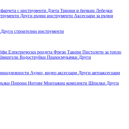
уфарчета с инструменти
Длета
Триони и бичкии
Лебедки
струменти
Други ръчни инструменти
Аксесоари за ръчни
и
Други строителни инструменти
айфи
Електрически рендета
Фрези
Такери
Пистолети за топло
миргели
Водоструйки
Прахосмукачки
Други
ринадлежности
Аудио, видео аксесоари
Други автоаксесоари
ръзки
Пирони
Нитове
Монтажни комплекти
Шпилки
Други