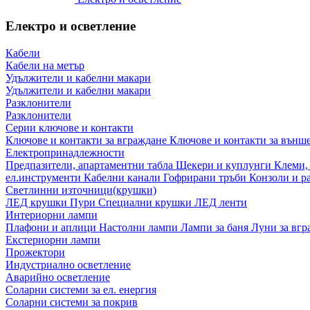
Електро и осветление
Кабели
Кабели на метър
Удължители и кабелни макари
Удължители и кабелни макари
Разклонители
Разклонители
Серии ключове и контакти
Ключове и контакти за вграждане
Ключове и контакти за външ
Електропринадлежности
Предпазители, апартаментни табла
Щекери и куплунги
Клеми,
ел.инструменти
Кабелни канали
Гофрирани тръби
Конзоли и р
Светлинни източници(крушки)
ЛЕД крушки
Пури
Специални крушки
ЛЕД ленти
Интериорни лампи
Плафони и аплици
Настолни лампи
Лампи за баня
Луни за вг
Екстериорни лампи
Прожектори
Индустриално осветление
Аварийно осветление
Соларни системи за ел. енергия
Соларни системи за покрив