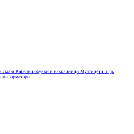
и скоби
Кабелни обувки и накрайници
Мултицети и др.
рансформатори