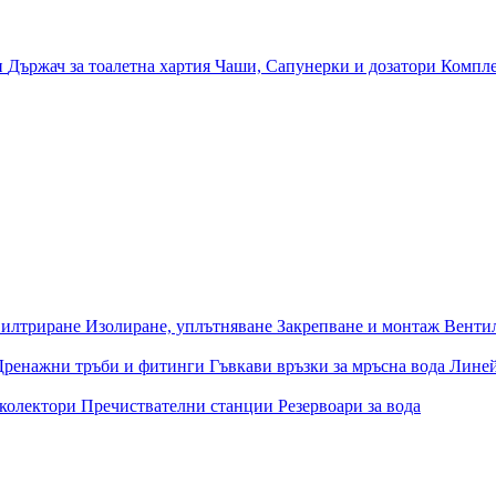
и
Държач за тоалетна хартия
Чаши, Сапунерки и дозатори
Компле
илтриране
Изолиране, уплътняване
Закрепване и монтаж
Венти
Дренажни тръби и фитинги
Гъвкави връзки за мръсна вода
Лине
 колектори
Пречиствателни станции
Резервоари за вода