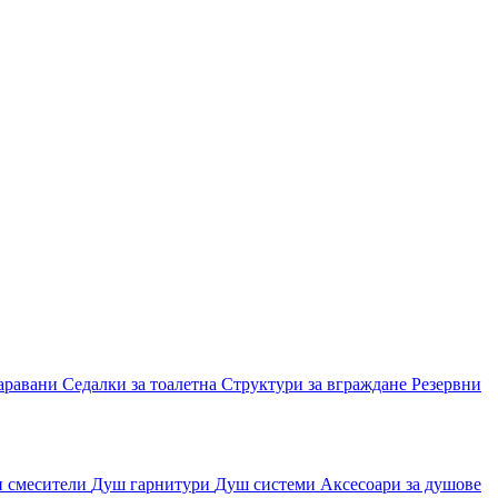
аравани
Седалки за тоалетна
Структури за вграждане
Резервни
и смесители
Душ гарнитури
Душ системи
Аксесоари за душове