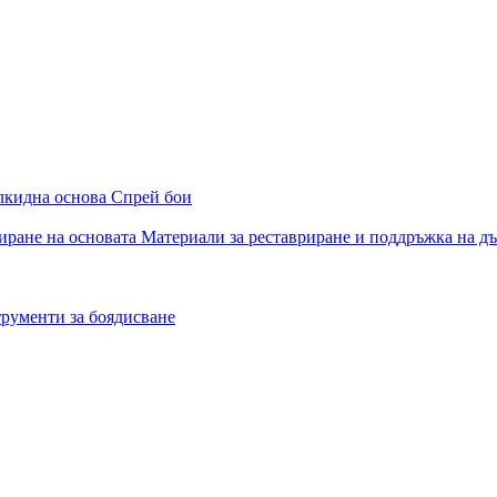
алкидна основа
Спрей бои
иране на основата
Материали за реставриране и поддръжка на д
рументи за боядисване