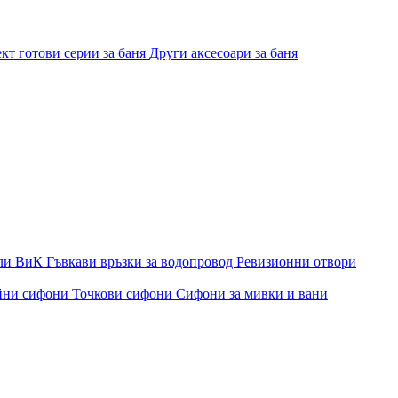
кт готови серии за баня
Други аксесоари за баня
ли ВиК
Гъвкави връзки за водопровод
Ревизионни отвори
йни сифони
Точкови сифони
Сифони за мивки и вани