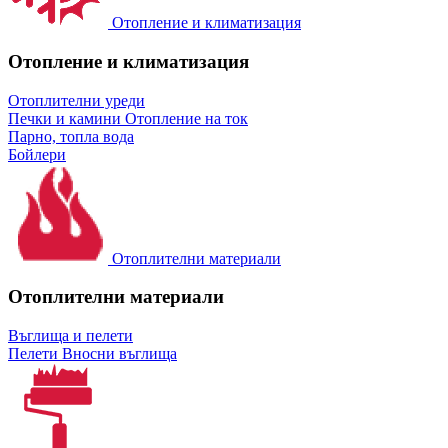
Отопление и климатизация
Отопление и климатизация
Отоплителни уреди
Печки и камини
Отопление на ток
Парно, топла вода
Бойлери
Отоплителни материали
Отоплителни материали
Въглища и пелети
Пелети
Вносни въглища