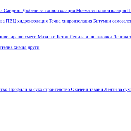
та
Сайдинг
Дюбели за топлоизолация
Мрежа за топлоизолация
П
ова
ПВЦ хидроизолация
Течна хидроизолация
Битумни самозал
 нивелиращи смеси
Мазилки
Бетон
Лепила и шпакловки
Лепила 
ителна химия-други
ство
Профили за сухо строителство
Окачени тавани
Ленти за сух