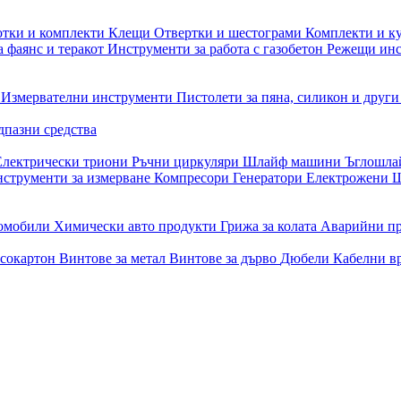
отки и комплекти
Клещи
Отвертки и шестограми
Комплекти и к
 фаянс и теракот
Инструменти за работа с газобетон
Режещи ин
и
Измервателни инструменти
Пистолети за пяна, силикон и друг
дпазни средства
Електрически триони
Ръчни циркуляри
Шлайф машини
Ъглошл
струменти за измерване
Компресори
Генератори
Електрожени
Ш
томобили
Химически авто продукти
Грижа за колата
Аварийни п
псокартон
Винтове за метал
Винтове за дърво
Дюбели
Кабелни в