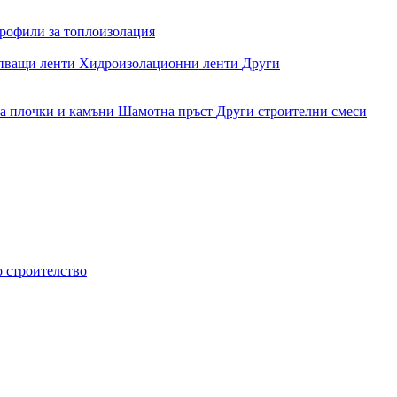
рофили за топлоизолация
епващи ленти
Хидроизолационни ленти
Други
за плочки и камъни
Шамотна пръст
Други строителни смеси
о строителство