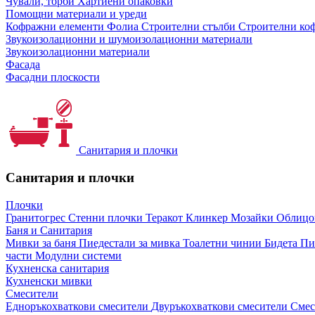
Чували, торби
Хартиени опаковки
Помощни материали и уреди
Кофражни елементи
Фолиа
Строителни стълби
Строителни коф
Звукоизолационни и шумоизолационни материали
Звукоизолационни материали
Фасада
Фасадни плоскости
Санитария и плочки
Санитария и плочки
Плочки
Гранитогрес
Стенни плочки
Теракот
Клинкер
Мозайки
Облиц
Баня и Санитария
Мивки за баня
Пиедестали за мивка
Тоалетни чинии
Бидета
Пи
части
Модулни системи
Кухненска санитария
Кухненски мивки
Смесители
Едноръкохваткови смесители
Двуръкохваткови смесители
Смес