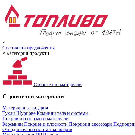
×
Специални предложения
×
Категории продукти
Строителни материали
Строителни материали
Материали за зидария
Тухли
Щурцове
Коминни тела и системи
Покривни системи и материали
Керемиди
Покривни плоскости
Покривни аксесоари
Подпокрив
Отводнителни системи за покрив
Метални улуци
ПВЦ улуци