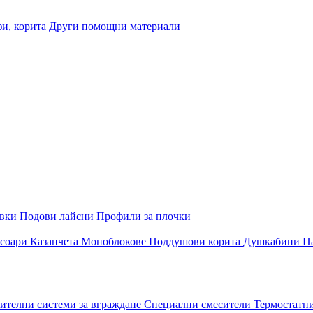
и, корита
Други помощни материали
овки
Подови лайсни
Профили за плочки
соари
Казанчета
Моноблокове
Поддушови корита
Душкабини
П
ителни системи за вграждане
Специални смесители
Термостатн