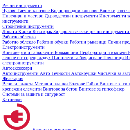
Ръчни инструменти
Чукове
Гаечни ключове
Водопроводни ключове
Вложки, тресч
Нивелири и мастари
Дърводелски инструменти
Инструменти за
инструменти
Строителни инструменти
Лопати
Кирки
Кози крак
Зидаро-мазачески ръчни инструмент
Работно облекло
Работно облекло
Работни обувки
Работни ръкавици
Лични пре
Електроинструменти
Винтоверти и гайковерти
Бормашини
Перфоратори и къртачи
лепене и с горещ въздух
Пистолети за боядисване
Поялници
Ин
електроинструменти
Автоаксесоари
Автоинструменти
Авто-Течности
Автокрушки
Чистачки за ав
Железария
Вериги, въжета
Метални планки
Болтове
Гайки
Винтове за ги
крепежни елементи
Винтове за бетон
Винтове за гипсофазер
Системи за защита и сигурност
Катинари
Електро и осветление