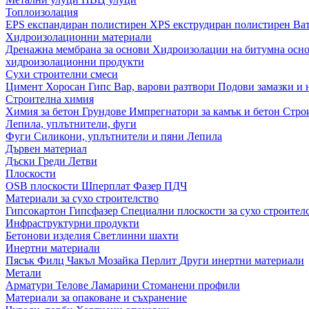
Топлоизолация
EPS експандиран полистирен
XPS екструдиран полистирен
Ва
Хидроизолационни материали
Дренажна мембрана за основи
Хидроизолации на битумна осн
хидроизолационни продукти
Сухи строителни смеси
Цимент
Хоросан
Гипс
Вар, варови разтвори
Подови замазки и
Строителна химия
Химия за бетон
Грундове
Импрегнатори за камък и бетон
Стро
Лепила, уплътнители, фуги
Фуги
Силикони, уплътнители и пяни
Лепила
Дървен материал
Дъски
Греди
Летви
Плоскости
OSB плоскости
Шперплат
Фазер
ПДЧ
Материали за сухо строителство
Гипсокартон
Гипсфазер
Специални плоскости за сухо строител
Инфраструктурни продукти
Бетонови изделия
Светлинни шахти
Инертни материали
Пясък
Филц
Чакъл
Мозайкa
Перлит
Други инертни материали
Метали
Арматури
Телове
Ламарини
Стоманени профили
Материали за опаковане и съхранение