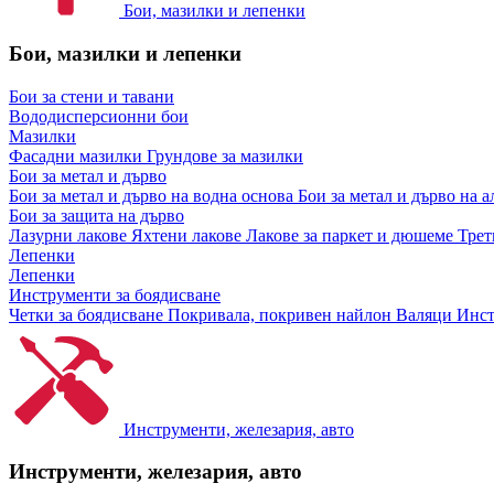
Бои, мазилки и лепенки
Бои, мазилки и лепенки
Бои за стени и тавани
Вододисперсионни бои
Мазилки
Фасадни мазилки
Грундове за мазилки
Бои за метал и дърво
Бои за метал и дърво на водна основа
Бои за метал и дърво на 
Бои за защита на дърво
Лазурни лакове
Яхтени лакове
Лакове за паркет и дюшеме
Трет
Лепенки
Лепенки
Инструменти за боядисване
Четки за боядисване
Покривала, покривен найлон
Валяци
Инст
Инструменти, железария, авто
Инструменти, железария, авто