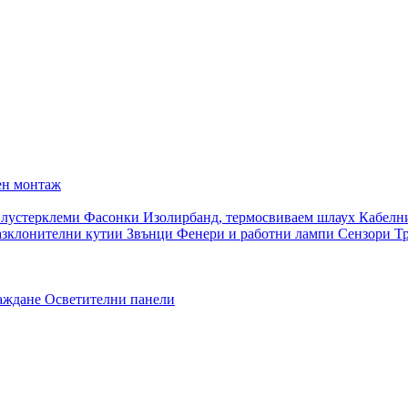
ен монтаж
 лустерклеми
Фасонки
Изолирбанд, термосвиваем шлаух
Кабелн
азклонителни кутии
Звънци
Фенери и работни лампи
Сензори
Т
раждане
Осветителни панели