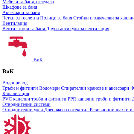
Мебели за баня, огледала
Шкафове за баня
Аксесоари за баня
Четки за тоалетна
Полици за баня
Стойки и закачалки за хавли
Вентилация
Вентилатори за баня
Други артикули за вентилация
ВиК
ВиК
Водопровод
Тръби и фитинги
Водомери
Спирателни кранове и аксесоари
Ф
Канализация
PVC канални тръби и фитинги
PPR канални тръби и фитинги
Отводнителни системи
Отводнителни улеи
Дренажен геотекстил
Ревизионни шахти и