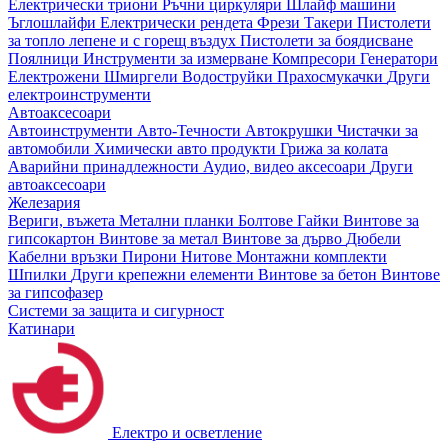
Електрически триони
Ръчни циркуляри
Шлайф машини
Ъглошлайфи
Електрически рендета
Фрези
Такери
Пистолети
за топло лепене и с горещ въздух
Пистолети за боядисване
Поялници
Инструменти за измерване
Компресори
Генератори
Електрожени
Шмиргели
Водоструйки
Прахосмукачки
Други
електроинструменти
Автоаксесоари
Автоинструменти
Авто-Течности
Автокрушки
Чистачки за
автомобили
Химически авто продукти
Грижа за колата
Аварийни принадлежности
Аудио, видео аксесоари
Други
автоаксесоари
Железария
Вериги, въжета
Метални планки
Болтове
Гайки
Винтове за
гипсокартон
Винтове за метал
Винтове за дърво
Дюбели
Кабелни връзки
Пирони
Нитове
Монтажни комплекти
Шпилки
Други крепежни елементи
Винтове за бетон
Винтове
за гипсофазер
Системи за защита и сигурност
Катинари
Електро и осветление