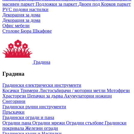
масивен паркет
Подложки за паркет
Двоен под
Корков паркет
PVC подови настилки
Декорация за дома
Декорация за дома
Офис мебели
Столове
Бюра
Шкафове
Градина
Градина
Градински електрически инструменти
Косачки
Тримери
Листосъбирачи / моторни метли
Мотофрези
Храсторези
Цепачки за дърва
Акумулаторни ножици
Снегорини
Градински ръчни инструменти
Пръскачки
Градински огради и пана
Оградни пана
Оградни мрежи
Оградни стълбове
Градински
покривала
Железни огради
Градински къщи и Настилки