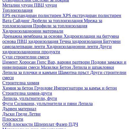
Метални улуци
ПВЦ улуци
Топлоизолация
EPS експандиран полистирен
XPS екструдиран полистирен
Вата
Сайдинг
Дюбели за топлоизолация
Мрежа за
топлоизолация
Профили за топлоизолация
Хидроизолационни материали
Дренажна мембрана за основи
Хидроизолации на битумна
основа
ПВЦ хидроизолация
Течна хидроизолация
Битумни
самозалепващи ленти
Хидроизолационни ленти
Други
хидроизолационни продукти
Сухи строителни смеси
Цимент
Хоросан
Гипс
Вар, варови разтвори
Подови замазки и
нивелиращи смеси
Мазилки
Бетон
Лепила и шпакловки
Лепила за плочки и камъни
Шамотна пръст
Други строителни
смеси
Строителна химия
Химия за бетон
Грундове
Импрегнатори за камък и бетон
Строителна химия-други
Лепила, уплътнители, фуги
Фуги
Силикони, уплътнители и пяни
Лепила
Дървен материал
Дъски
Греди
Летви
Плоскости
OSB плоскости
Шперплат
Фазер
ПДЧ