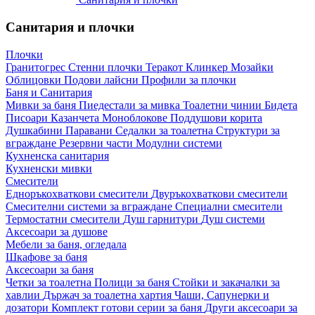
Санитария и плочки
Плочки
Гранитогрес
Стенни плочки
Теракот
Клинкер
Мозайки
Облицовки
Подови лайсни
Профили за плочки
Баня и Санитария
Мивки за баня
Пиедестали за мивка
Тоалетни чинии
Бидета
Писоари
Казанчета
Моноблокове
Поддушови корита
Душкабини
Паравани
Седалки за тоалетна
Структури за
вграждане
Резервни части
Модулни системи
Кухненска санитария
Кухненски мивки
Смесители
Едноръкохваткови смесители
Двуръкохваткови смесители
Смесителни системи за вграждане
Специални смесители
Термостатни смесители
Душ гарнитури
Душ системи
Аксесоари за душове
Мебели за баня, огледала
Шкафове за баня
Аксесоари за баня
Четки за тоалетна
Полици за баня
Стойки и закачалки за
хавлии
Държач за тоалетна хартия
Чаши, Сапунерки и
дозатори
Комплект готови серии за баня
Други аксесоари за