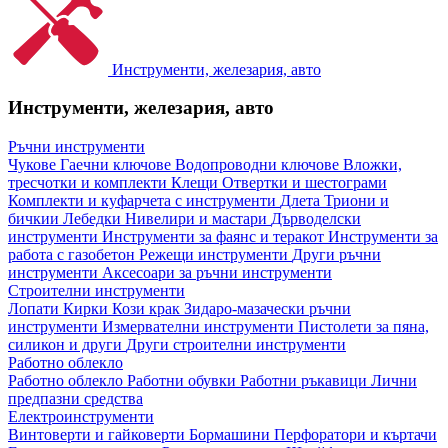
Инструменти, железария, авто
Инструменти, железария, авто
Ръчни инструменти
Чукове
Гаечни ключове
Водопроводни ключове
Вложки,
тресчотки и комплекти
Клещи
Отвертки и шестограми
Комплекти и куфарчета с инструменти
Длета
Триони и
бичкии
Лебедки
Нивелири и мастари
Дърводелски
инструменти
Инструменти за фаянс и теракот
Инструменти за
работа с газобетон
Режещи инструменти
Други ръчни
инструменти
Аксесоари за ръчни инструменти
Строителни инструменти
Лопати
Кирки
Кози крак
Зидаро-мазачески ръчни
инструменти
Измервателни инструменти
Пистолети за пяна,
силикон и други
Други строителни инструменти
Работно облекло
Работно облекло
Работни обувки
Работни ръкавици
Лични
предпазни средства
Електроинструменти
Винтоверти и гайковерти
Бормашини
Перфоратори и къртачи