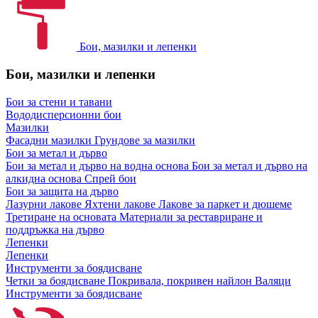
Бои, мазилки и лепенки
Бои, мазилки и лепенки
Бои за стени и тавани
Вододисперсионни бои
Мазилки
Фасадни мазилки
Грундове за мазилки
Бои за метал и дърво
Бои за метал и дърво на водна основа
Бои за метал и дърво на
алкидна основа
Спрей бои
Бои за защита на дърво
Лазурни лакове
Яхтени лакове
Лакове за паркет и дюшеме
Третиране на основата
Материали за реставриране и
поддръжка на дърво
Лепенки
Лепенки
Инструменти за боядисване
Четки за боядисване
Покривала, покривен найлон
Валяци
Инструменти за боядисване