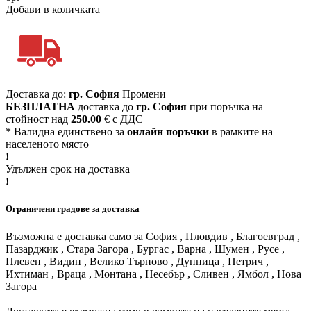
Добави в количката
Доставка до:
гр. София
Промени
БЕЗПЛАТНА
доставка до
гр. София
при поръчка на
стойност над
250.00
€ с ДДС
* Валидна единствено за
онлайн поръчки
в рамките на
населеното място
!
Удължен срок на доставка
!
Ограничени градове за доставка
Възможна е доставка само за София , Пловдив , Благоевград ,
Пазарджик , Стара Загора , Бургас , Варна , Шумен , Русе ,
Плевен , Видин , Велико Търново , Дупница , Петрич ,
Ихтиман , Враца , Монтана , Несебър , Сливен , Ямбол , Нова
Загора