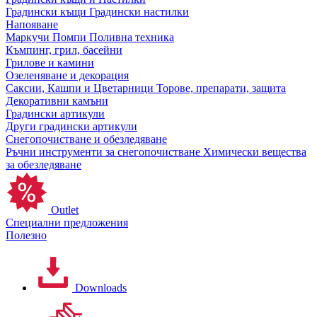
Градински къщи
Градински настилки
Напояване
Маркучи
Помпи
Поливна техника
Къмпинг, грил, басейни
Грилове и камини
Озеленяване и декорация
Саксии, Кашпи и Цветарници
Торове, препарати, защита
Декоративни камъни
Градински артикули
Други градински артикули
Снегопочистване и обезледяване
Ръчни инструменти за снегопочистване
Химически вещества
за обезледяване
Outlet
Специални предложения
Полезно
Downloads