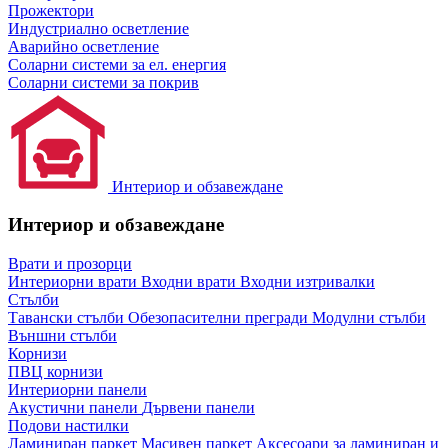
Прожектори
Индустриално осветление
Аварийно осветление
Соларни системи за ел. енергия
Соларни системи за покрив
Интериор и обзавеждане
Интериор и обзавеждане
Врати и прозорци
Интериорни врати
Входни врати
Входни изтривалки
Стълби
Тавански стълби
Обезопасителни прегради
Модулни стълби
Външни стълби
Корнизи
ПВЦ корнизи
Интериорни панели
Акустични панели
Дървени панели
Подови настилки
Ламиниран паркет
Масивен паркет
Аксесоари за ламиниран и