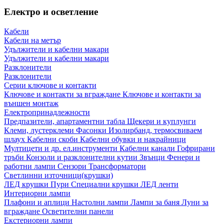
Електро и осветление
Кабели
Кабели на метър
Удължители и кабелни макари
Удължители и кабелни макари
Разклонители
Разклонители
Серии ключове и контакти
Ключове и контакти за вграждане
Ключове и контакти за
външен монтаж
Електропринадлежности
Предпазители, апартаментни табла
Щекери и куплунги
Клеми, лустерклеми
Фасонки
Изолирбанд, термосвиваем
шлаух
Кабелни скоби
Кабелни обувки и накрайници
Мултицети и др. ел.инструменти
Кабелни канали
Гофрирани
тръби
Конзоли и разклонителни кутии
Звънци
Фенери и
работни лампи
Сензори
Трансформатори
Светлинни източници(крушки)
ЛЕД крушки
Пури
Специални крушки
ЛЕД ленти
Интериорни лампи
Плафони и аплици
Настолни лампи
Лампи за баня
Луни за
вграждане
Осветителни панели
Екстериорни лампи