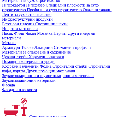
Материали за сухо строителство
Гипсокартон
Гипсфазер
Специални плоскости за сухо
строителство
Профили за сухо строителство
Окачени тавани
Ленти за сухо строителство
Инфраструктурни продукти
Бетонови изделия
Светлинни шахти
Инертни материали
Пясък
Филц
Чакъл
Мозайкa
Перлит
Други инертни
материали
Метали
Арматури
Телове
Ламарини
Стоманени профили
Материали за опаковане и съхранение
Чували, торби
Хартиени опаковки
Помощни материали и уреди
Кофражни елементи
Фолиа
Строителни стълби
Строителни
кофи, корита
Други помощни материали
Звукоизолационни и шумоизолационни материали
Звукоизолационни материали
Фасада
Фасадни плоскости
Санитария и плочки