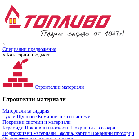
×
Специални предложения
×
Категории продукти
Строителни материали
Строителни материали
Материали за зидария
Тухли
Щурцове
Коминни тела и системи
Покривни системи и материали
Керемиди
Покривни плоскости
Покривни аксесоари
Подпокривни материали - фолиа, хартия
Покривни прозорци
Отводнителни системи за покрив