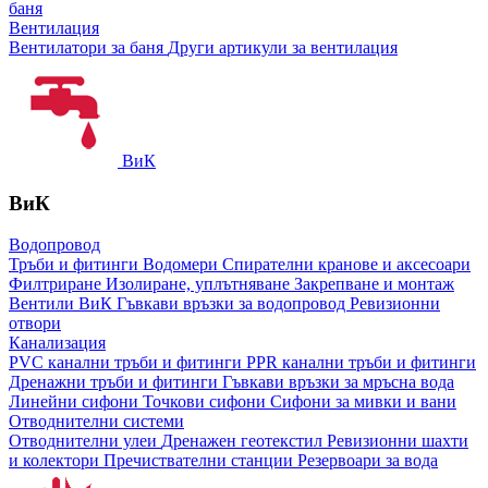
баня
Вентилация
Вентилатори за баня
Други артикули за вентилация
ВиК
ВиК
Водопровод
Тръби и фитинги
Водомери
Спирателни кранове и аксесоари
Филтриране
Изолиране, уплътняване
Закрепване и монтаж
Вентили ВиК
Гъвкави връзки за водопровод
Ревизионни
отвори
Канализация
PVC канални тръби и фитинги
PPR канални тръби и фитинги
Дренажни тръби и фитинги
Гъвкави връзки за мръсна вода
Линейни сифони
Точкови сифони
Сифони за мивки и вани
Отводнителни системи
Отводнителни улеи
Дренажен геотекстил
Ревизионни шахти
и колектори
Пречиствателни станции
Резервоари за вода