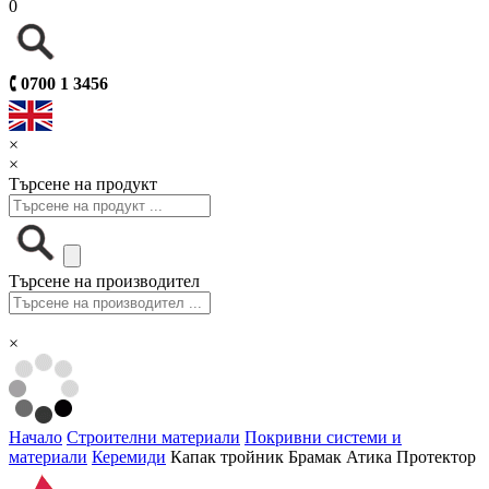
0
🕻
0700 1 3456
×
×
Търсене на продукт
Търсене на производител
×
Начало
Строителни материали
Покривни системи и
материали
Керемиди
Капак тройник Брамак Атика Протектор