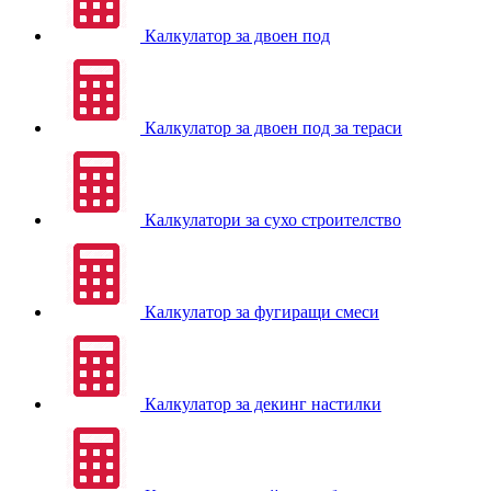
Калкулатор за двоен под
Калкулатор за двоен под за тераси
Калкулатори за сухо строителство
Калкулатор за фугиращи смеси
Калкулатор за декинг настилки