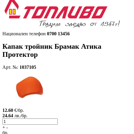
Национален телефон
0700 13456
Капак тройник
Брамак Атика
Протектор
Арт. №:
1037105
12.60
€/бр.
24.64
лв./бр.
+
-
бр.