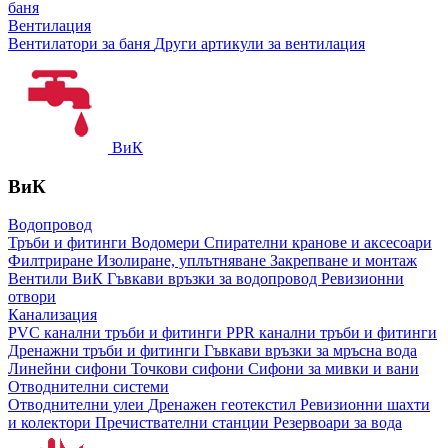
баня
Вентилация
Вентилатори за баня
Други артикули за вентилация
ВиК
ВиК
Водопровод
Тръби и фитинги
Водомери
Спирателни кранове и аксесоари
Филтриране
Изолиране, уплътняване
Закрепване и монтаж
Вентили ВиК
Гъвкави връзки за водопровод
Ревизионни
отвори
Канализация
PVC канални тръби и фитинги
PPR канални тръби и фитинги
Дренажни тръби и фитинги
Гъвкави връзки за мръсна вода
Линейни сифони
Точкови сифони
Сифони за мивки и вани
Отводнителни системи
Отводнителни улеи
Дренажен геотекстил
Ревизионни шахти
и колектори
Пречиствателни станции
Резервоари за вода