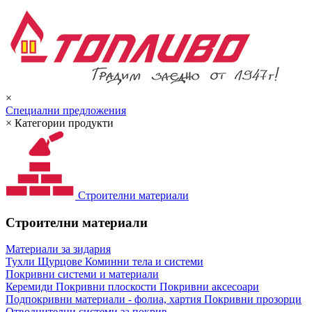
×
Специални предложения
×
Категории продукти
Строителни материали
Строителни материали
Материали за зидария
Тухли
Щурцове
Коминни тела и системи
Покривни системи и материали
Керемиди
Покривни плоскости
Покривни аксесоари
Подпокривни материали - фолиа, хартия
Покривни прозорци
Отводнителни системи за покрив