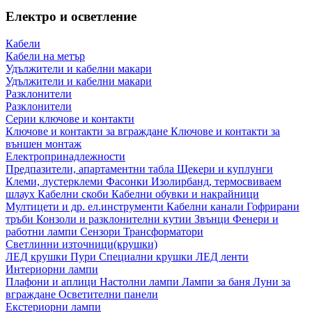
Електро и осветление
Кабели
Кабели на метър
Удължители и кабелни макари
Удължители и кабелни макари
Разклонители
Разклонители
Серии ключове и контакти
Ключове и контакти за вграждане
Ключове и контакти за
външен монтаж
Електропринадлежности
Предпазители, апартаментни табла
Щекери и куплунги
Клеми, лустерклеми
Фасонки
Изолирбанд, термосвиваем
шлаух
Кабелни скоби
Кабелни обувки и накрайници
Мултицети и др. ел.инструменти
Кабелни канали
Гофрирани
тръби
Конзоли и разклонителни кутии
Звънци
Фенери и
работни лампи
Сензори
Трансформатори
Светлинни източници(крушки)
ЛЕД крушки
Пури
Специални крушки
ЛЕД ленти
Интериорни лампи
Плафони и аплици
Настолни лампи
Лампи за баня
Луни за
вграждане
Осветителни панели
Екстериорни лампи