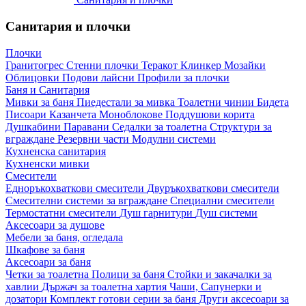
Санитария и плочки
Плочки
Гранитогрес
Стенни плочки
Теракот
Клинкер
Мозайки
Облицовки
Подови лайсни
Профили за плочки
Баня и Санитария
Мивки за баня
Пиедестали за мивка
Тоалетни чинии
Бидета
Писоари
Казанчета
Моноблокове
Поддушови корита
Душкабини
Паравани
Седалки за тоалетна
Структури за
вграждане
Резервни части
Модулни системи
Кухненска санитария
Кухненски мивки
Смесители
Едноръкохваткови смесители
Двуръкохваткови смесители
Смесителни системи за вграждане
Специални смесители
Термостатни смесители
Душ гарнитури
Душ системи
Аксесоари за душове
Мебели за баня, огледала
Шкафове за баня
Аксесоари за баня
Четки за тоалетна
Полици за баня
Стойки и закачалки за
хавлии
Държач за тоалетна хартия
Чаши, Сапунерки и
дозатори
Комплект готови серии за баня
Други аксесоари за