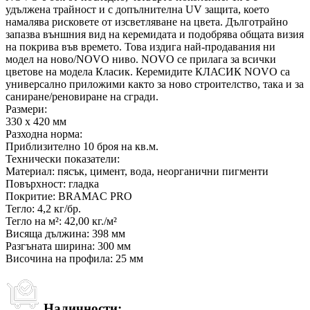
удължена трайност и с допълнителна UV защита, което
намалява рисковете от изсветляване на цвета. Дълготрайно
запазва външния вид на керемидата и подобрява общата визия
на покрива във времето. Това издига най-продавания ни
модел на ново/NOVO ниво. NOVO се прилага за всички
цветове на модела Класик. Керемидите КЛАСИК NOVO са
универсално приложими както за ново строителство, така и за
саниране/реновиране на сгради.
Размери:
330 x 420 мм
Разходна норма:
Приблизително 10 броя на кв.м.
Технически показатели:
Материал: пясък, цимент, вода, неорганични пигменти
Повърхност: гладка
Покритие: BRAMAC PRO
Тегло: 4,2 кг/бр.
Тегло на м²: 42,00 кг./м²
Висяща дължина: 398 мм
Разгъната ширина: 300 мм
Височина на профила: 25 мм
Наличности: