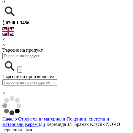
0
🕻
0700 1 3456
×
×
Търсене на продукт
Търсене на производител
×
Начало
Строителни материали
Покривни системи и
материали
Керемиди
Керемида 1/1 Брамак Класик NOVO ,
червено-кафяв