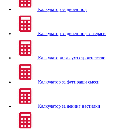
Калкулатор за двоен под
Калкулатор за двоен под за тераси
Калкулатори за сухо строителство
Калкулатор за фугиращи смеси
Калкулатор за декинг настилки