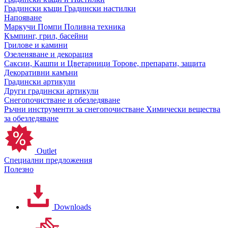
Градински къщи
Градински настилки
Напояване
Маркучи
Помпи
Поливна техника
Къмпинг, грил, басейни
Грилове и камини
Озеленяване и декорация
Саксии, Кашпи и Цветарници
Торове, препарати, защита
Декоративни камъни
Градински артикули
Други градински артикули
Снегопочистване и обезледяване
Ръчни инструменти за снегопочистване
Химически вещества
за обезледяване
Outlet
Специални предложения
Полезно
Downloads