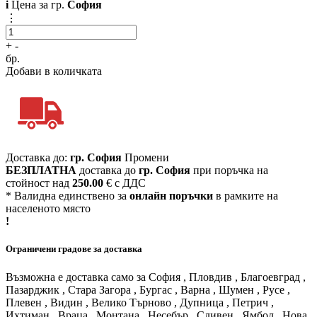
i
Цена за гр.
София
⋮
+
-
бр.
Добави в количката
Доставка до:
гр. София
Промени
БЕЗПЛАТНА
доставка до
гр. София
при поръчка на
стойност над
250.00
€ с ДДС
* Валидна единствено за
онлайн поръчки
в рамките на
населеното място
!
Ограничени градове за доставка
Възможна е доставка само за София , Пловдив , Благоевград ,
Пазарджик , Стара Загора , Бургас , Варна , Шумен , Русе ,
Плевен , Видин , Велико Търново , Дупница , Петрич ,
Ихтиман , Враца , Монтана , Несебър , Сливен , Ямбол , Нова