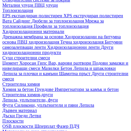
Метални улуци
ПВЦ улуци
Топлоизолация
EPS експандиран полистирен
XPS екструдиран полистирен
Вата
Сайдинг
Дюбели за топлоизолация
Мрежа за
топлоизолация
Профили за топлоизолация
Хидроизолационни материали
Дренажна мембрана за основи
Хидроизолации на битумна
основа
ПВЦ хидроизолация
Течна хидроизолация
Битумни
самозалепващи ленти
Хидроизолационни ленти
Други
хидроизолационни продукти
Сухи строителни смеси
Цимент
Хоросан
Гипс
Вар, варови разтвори
Подови замазки и
нивелиращи смеси
Мазилки
Бетон
Лепила и шпакловки
Лепила за плочки и камъни
Шамотна пръст
Други строителни
смеси
Строителна химия
Химия за бетон
Грундове
Импрегнатори за камък и бетон
Строителна химия-други
Лепила, уплътнители, фуги
Фуги
Силикони, уплътнители и пяни
Лепила
Дървен материал
Дъски
Греди
Летви
Плоскости
OSB плоскости
Шперплат
Фазер
ПДЧ