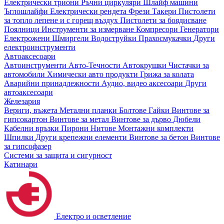
Електрически триони
Ръчни циркуляри
Шлайф машини
Ъглошлайфи
Електрически рендета
Фрези
Такери
Пистолети
за топло лепене и с горещ въздух
Пистолети за боядисване
Поялници
Инструменти за измерване
Компресори
Генератори
Електрожени
Шмиргели
Водоструйки
Прахосмукачки
Други
електроинструменти
Автоаксесоари
Автоинструменти
Авто-Течности
Автокрушки
Чистачки за
автомобили
Химически авто продукти
Грижа за колата
Аварийни принадлежности
Аудио, видео аксесоари
Други
автоаксесоари
Железария
Вериги, въжета
Метални планки
Болтове
Гайки
Винтове за
гипсокартон
Винтове за метал
Винтове за дърво
Дюбели
Кабелни връзки
Пирони
Нитове
Монтажни комплекти
Шпилки
Други крепежни елементи
Винтове за бетон
Винтове
за гипсофазер
Системи за защита и сигурност
Катинари
Електро и осветление