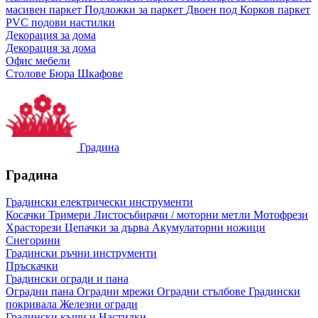
масивен паркет
Подложки за паркет
Двоен под
Корков паркет
PVC подови настилки
Декорация за дома
Декорация за дома
Офис мебели
Столове
Бюра
Шкафове
Градина
Градина
Градински електрически инструменти
Косачки
Тримери
Листосъбирачи / моторни метли
Мотофрези
Храсторези
Цепачки за дърва
Акумулаторни ножици
Снегорини
Градински ръчни инструменти
Пръскачки
Градински огради и пана
Оградни пана
Оградни мрежи
Оградни стълбове
Градински
покривала
Железни огради
Градински къщи и Настилки