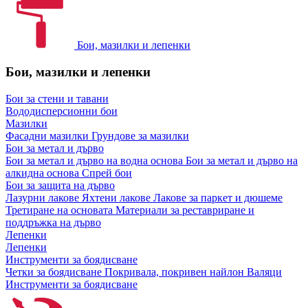
Бои, мазилки и лепенки
Бои, мазилки и лепенки
Бои за стени и тавани
Вододисперсионни бои
Мазилки
Фасадни мазилки
Грундове за мазилки
Бои за метал и дърво
Бои за метал и дърво на водна основа
Бои за метал и дърво на
алкидна основа
Спрей бои
Бои за защита на дърво
Лазурни лакове
Яхтени лакове
Лакове за паркет и дюшеме
Третиране на основата
Материали за реставриране и
поддръжка на дърво
Лепенки
Лепенки
Инструменти за боядисване
Четки за боядисване
Покривала, покривен найлон
Валяци
Инструменти за боядисване