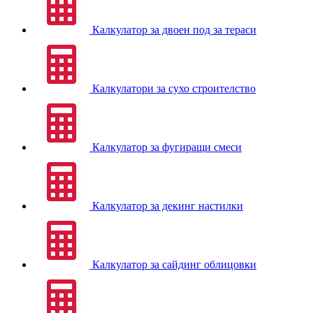
Калкулатор за двоен под за тераси
Калкулатори за сухо строителство
Калкулатор за фугиращи смеси
Калкулатор за декинг настилки
Калкулатор за сайдинг облицовки