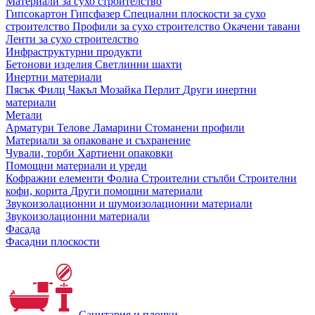
Материали за сухо строителство
Гипсокартон
Гипсфазер
Специални плоскости за сухо
строителство
Профили за сухо строителство
Окачени тавани
Ленти за сухо строителство
Инфраструктурни продукти
Бетонови изделия
Светлинни шахти
Инертни материали
Пясък
Филц
Чакъл
Мозайкa
Перлит
Други инертни
материали
Метали
Арматури
Телове
Ламарини
Стоманени профили
Материали за опаковане и съхранение
Чували, торби
Хартиени опаковки
Помощни материали и уреди
Кофражни елементи
Фолиа
Строителни стълби
Строителни
кофи, корита
Други помощни материали
Звукоизолационни и шумоизолационни материали
Звукоизолационни материали
Фасада
Фасадни плоскости
Санитария и плочки