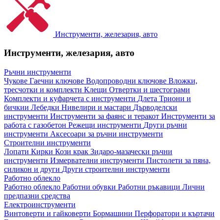
Инструменти, железария, авто
Инструменти, железария, авто
Ръчни инструменти
Чукове
Гаечни ключове
Водопроводни ключове
Вложки,
тресчотки и комплекти
Клещи
Отвертки и шестограми
Комплекти и куфарчета с инструменти
Длета
Триони и
бичкии
Лебедки
Нивелири и мастари
Дърводелски
инструменти
Инструменти за фаянс и теракот
Инструменти за
работа с газобетон
Режещи инструменти
Други ръчни
инструменти
Аксесоари за ръчни инструменти
Строителни инструменти
Лопати
Кирки
Кози крак
Зидаро-мазачески ръчни
инструменти
Измервателни инструменти
Пистолети за пяна,
силикон и други
Други строителни инструменти
Работно облекло
Работно облекло
Работни обувки
Работни ръкавици
Лични
предпазни средства
Електроинструменти
Винтоверти и гайковерти
Бормашини
Перфоратори и къртачи