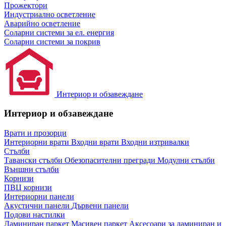
Прожектори
Индустриално осветление
Аварийно осветление
Соларни системи за ел. енергия
Соларни системи за покрив
Интериор и обзавеждане
Интериор и обзавеждане
Врати и прозорци
Интериорни врати
Входни врати
Входни изтривалки
Стълби
Тавански стълби
Обезопасителни прегради
Модулни стълби
Външни стълби
Корнизи
ПВЦ корнизи
Интериорни панели
Акустични панели
Дървени панели
Подови настилки
Ламиниран паркет
Масивен паркет
Аксесоари за ламиниран и