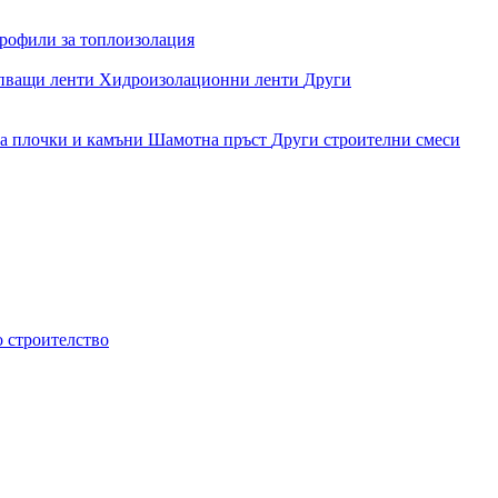
рофили за топлоизолация
епващи ленти
Хидроизолационни ленти
Други
за плочки и камъни
Шамотна пръст
Други строителни смеси
о строителство