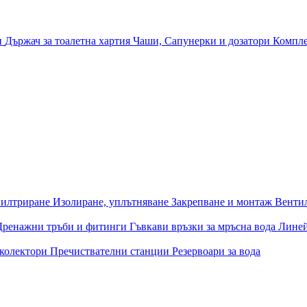
и
Държач за тоалетна хартия
Чаши, Сапунерки и дозатори
Компле
илтриране
Изолиране, уплътняване
Закрепване и монтаж
Венти
Дренажни тръби и фитинги
Гъвкави връзки за мръсна вода
Лине
 колектори
Пречиствателни станции
Резервоари за вода