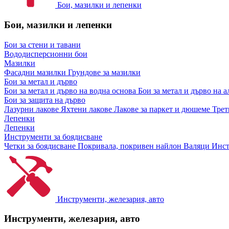
Бои, мазилки и лепенки
Бои, мазилки и лепенки
Бои за стени и тавани
Вододисперсионни бои
Мазилки
Фасадни мазилки
Грундове за мазилки
Бои за метал и дърво
Бои за метал и дърво на водна основа
Бои за метал и дърво на 
Бои за защита на дърво
Лазурни лакове
Яхтени лакове
Лакове за паркет и дюшеме
Трет
Лепенки
Лепенки
Инструменти за боядисване
Четки за боядисване
Покривала, покривен найлон
Валяци
Инст
Инструменти, железария, авто
Инструменти, железария, авто