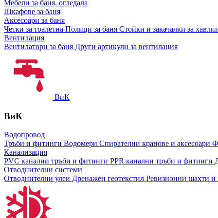
Мебели за баня, огледала
Шкафове за баня
Аксесоари за баня
Четки за тоалетна
Полици за баня
Стойки и закачалки за хавли
Вентилация
Вентилатори за баня
Други артикули за вентилация
ВиК
ВиК
Водопровод
Тръби и фитинги
Водомери
Спирателни кранове и аксесоари
Ф
Канализация
PVC канални тръби и фитинги
PPR канални тръби и фитинги
Отводнителни системи
Отводнителни улеи
Дренажен геотекстил
Ревизионни шахти и