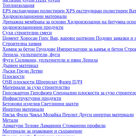
Топлоизолация
EPS експандиран полистирен
XPS екструдиран полистирен
Ва
Хидроизолационни материали
Дренажна мембрана за основи
Хидроизолации на битумна осн
хидроизолационни продукти
Сухи строителни смеси
Цимент
Хоросан
Гипс
Вар, варови разтвори
Подови замазки и
Строителна химия
Химия за бетон
Грундове
Импрегнатори за камък и бетон
Стро
Лепила, уплътнители, фуги
Фуги
Силикони, уплътнители и пяни
Лепила
Дървен материал
Дъски
Греди
Летви
Плоскости
OSB плоскости
Шперплат
Фазер
ПДЧ
Материали за сухо строителство
Гипсокартон
Гипсфазер
Специални плоскости за сухо строител
Инфраструктурни продукти
Бетонови изделия
Светлинни шахти
Инертни материали
Пясък
Филц
Чакъл
Мозайкa
Перлит
Други инертни материали
Метали
Арматури
Телове
Ламарини
Стоманени профили
Материали за опаковане и съхранение