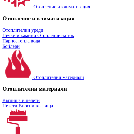
Отопление и климатизация
Отопление и климатизация
Отоплителни уреди
Печки и камини
Отопление на ток
Парно, топла вода
Бойлери
Отоплителни материали
Отоплителни материали
Въглища и пелети
Пелети
Вносни въглища