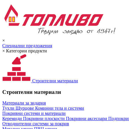
×
Специални предложения
×
Категории продукти
Строителни материали
Строителни материали
Материали за зидария
Тухли
Щурцове
Коминни тела и системи
Покривни системи и материали
Керемиди
Покривни плоскости
Покривни аксесоари
Подпокрив
Отводнителни системи за покрив
Метални улуци
ПВЦ улуци