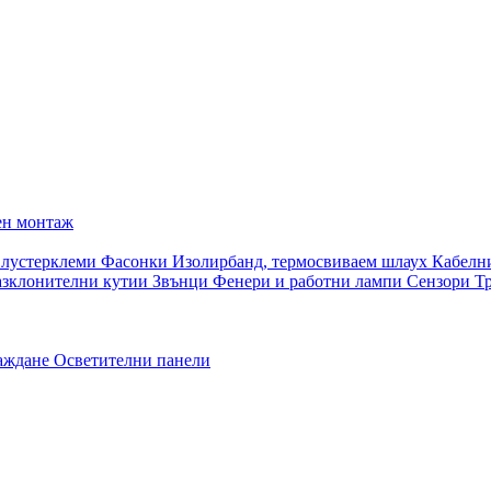
ен монтаж
 лустерклеми
Фасонки
Изолирбанд, термосвиваем шлаух
Кабелн
азклонителни кутии
Звънци
Фенери и работни лампи
Сензори
Т
раждане
Осветителни панели