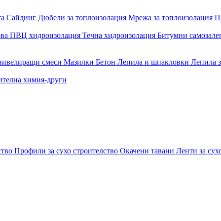
та
Сайдинг
Дюбели за топлоизолация
Мрежа за топлоизолация
П
ова
ПВЦ хидроизолация
Течна хидроизолация
Битумни самозал
 нивелиращи смеси
Мазилки
Бетон
Лепила и шпакловки
Лепила 
ителна химия-други
ство
Профили за сухо строителство
Окачени тавани
Ленти за сух