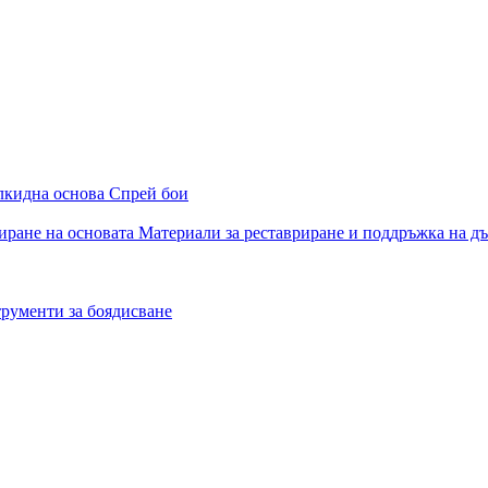
алкидна основа
Спрей бои
иране на основата
Материали за реставриране и поддръжка на д
рументи за боядисване