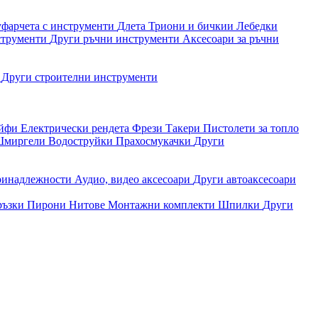
уфарчета с инструменти
Длета
Триони и бичкии
Лебедки
струменти
Други ръчни инструменти
Аксесоари за ръчни
и
Други строителни инструменти
айфи
Електрически рендета
Фрези
Такери
Пистолети за топло
миргели
Водоструйки
Прахосмукачки
Други
ринадлежности
Аудио, видео аксесоари
Други автоаксесоари
ръзки
Пирони
Нитове
Монтажни комплекти
Шпилки
Други