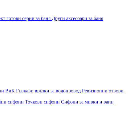
кт готови серии за баня
Други аксесоари за баня
ли ВиК
Гъвкави връзки за водопровод
Ревизионни отвори
йни сифони
Точкови сифони
Сифони за мивки и вани