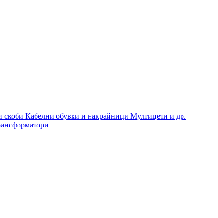
и скоби
Кабелни обувки и накрайници
Мултицети и др.
рансформатори