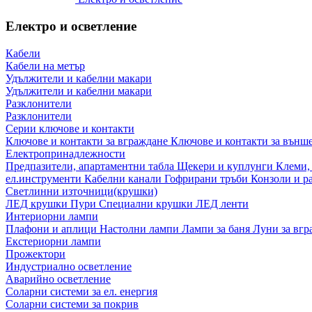
Електро и осветление
Кабели
Кабели на метър
Удължители и кабелни макари
Удължители и кабелни макари
Разклонители
Разклонители
Серии ключове и контакти
Ключове и контакти за вграждане
Ключове и контакти за външ
Електропринадлежности
Предпазители, апартаментни табла
Щекери и куплунги
Клеми,
ел.инструменти
Кабелни канали
Гофрирани тръби
Конзоли и р
Светлинни източници(крушки)
ЛЕД крушки
Пури
Специални крушки
ЛЕД ленти
Интериорни лампи
Плафони и аплици
Настолни лампи
Лампи за баня
Луни за вг
Екстериорни лампи
Прожектори
Индустриално осветление
Аварийно осветление
Соларни системи за ел. енергия
Соларни системи за покрив