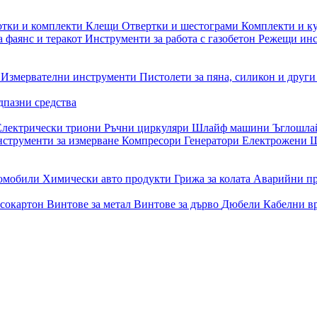
отки и комплекти
Клещи
Отвертки и шестограми
Комплекти и к
 фаянс и теракот
Инструменти за работа с газобетон
Режещи ин
и
Измервателни инструменти
Пистолети за пяна, силикон и друг
дпазни средства
Електрически триони
Ръчни циркуляри
Шлайф машини
Ъглошл
струменти за измерване
Компресори
Генератори
Електрожени
Ш
томобили
Химически авто продукти
Грижа за колата
Аварийни п
псокартон
Винтове за метал
Винтове за дърво
Дюбели
Кабелни в