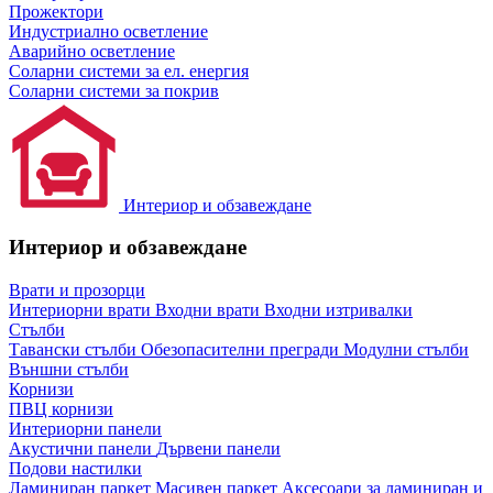
Прожектори
Индустриално осветление
Аварийно осветление
Соларни системи за ел. енергия
Соларни системи за покрив
Интериор и обзавеждане
Интериор и обзавеждане
Врати и прозорци
Интериорни врати
Входни врати
Входни изтривалки
Стълби
Тавански стълби
Обезопасителни прегради
Модулни стълби
Външни стълби
Корнизи
ПВЦ корнизи
Интериорни панели
Акустични панели
Дървени панели
Подови настилки
Ламиниран паркет
Масивен паркет
Аксесоари за ламиниран и