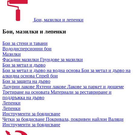
Бои, мазилки и лепенки
Бои, мазилки и лепенки
Бои за стени и тавани
Вододисперсионни бои
Мазилки
Фасадни мазилки
Грундове за мазилки
Бои за метал и дърво
Бои за метал и дърво на водна основа
Бои за метал и дърво на
алкидна основа
Спрей бои
Бои за защита на дърво
Лазурни лакове
Яхтени лакове
Лакове за паркет и дюшеме
Третиране на основата
Материали за реставриране и
поддръжка на дърво
Лепенки
Лепенки
Инструменти за боядисване
Четки за боядисване
Покривала, покривен найлон
Валяци
Инструменти за боядисване