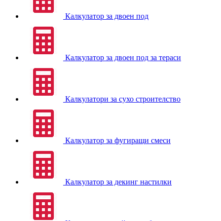
Калкулатор за двоен под
Калкулатор за двоен под за тераси
Калкулатори за сухо строителство
Калкулатор за фугиращи смеси
Калкулатор за декинг настилки