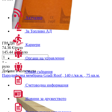
Актуално
За Топливо АД
ГРАДИ
Кариери
74.36
€/руло
145.44
лв./руло
Органи на управление
+
-
руло
Добави в количката
Общи събрания
Пародифузна мембрана
Gradi Roof , 140 г./кв.м. , 75 кв.м.
Счетоводна информация
Новини за дружеството