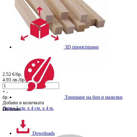
3D проектиране
2.52
€/бр.
4.93
лв./бр.
+
-
бр.
Тониране на бои и мазилки
Добави в количката
Летва 3 см. x 4 см. x 4 м.
Полезно
Downloads