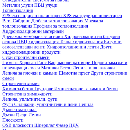
Метални улуци
ПВЦ улуци
Топлоизолация
EPS експандиран полистирен
XPS екструдиран полистирен
Вата
Сайдинг
Дюбели за топлоизолация
Мрежа за
топлоизолация
Профили за топлоизолация
Хидроизолационни материали
Дренажна мембрана за основи
Хидроизолации на битумна
основа
ПВЦ хидроизолация
Течна хидроизолация
Битумни
самозалепващи ленти
Хидроизолационни ленти
Други
хидроизолационни продукти
Сухи строителни смеси
Цимент
Хоросан
Гипс
Вар, варови разтвори
Подови замазки и
нивелиращи смеси
Мазилки
Бетон
Лепила и шпакловки
Лепила за плочки и камъни
Шамотна пръст
Други строителни
смеси
Строителна химия
Химия за бетон
Грундове
Импрегнатори за камък и бетон
Строителна химия-други
Лепила, уплътнители, фуги
Фуги
Силикони, уплътнители и пяни
Лепила
Дървен материал
Дъски
Греди
Летви
Плоскости
OSB плоскости
Шперплат
Фазер
ПДЧ