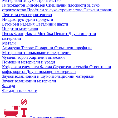
Материали за сухо строителство
Гипсокартон
Гипсфазер
Специални плоскости за сухо
строителство
Профили за сухо строителство
Окачени тавани
Ленти за сухо строителство
Инфраструктурни продукти
Бетонови изделия
Светлинни шахти
Инертни материали
Пясък
Филц
Чакъл
Мозайкa
Перлит
Други инертни
материали
Метали
Арматури
Телове
Ламарини
Стоманени профили
Материали за опаковане и съхранение
Чували, торби
Хартиени опаковки
Помощни материали и уреди
Кофражни елементи
Фолиа
Строителни стълби
Строителни
кофи, корита
Други помощни материали
Звукоизолационни и шумоизолационни материали
Звукоизолационни материали
Фасада
Фасадни плоскости
Санитария и плочки