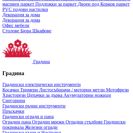
масивен паркет
Подложки за паркет
Двоен под
Корков паркет
PVC подови настилки
Декорация за дома
Декорация за дома
Офис мебели
Столове
Бюра
Шкафове
Градина
Градина
Градински електрически инструменти
Косачки
Тримери
Листосъбирачи / моторни метли
Мотофрези
Храсторези
Цепачки за дърва
Акумулаторни ножици
Снегорини
Градински ръчни инструменти
Пръскачки
Градински огради и пана
Оградни пана
Оградни мрежи
Оградни стълбове
Градински
покривала
Железни огради
Градински къщи и Настилки