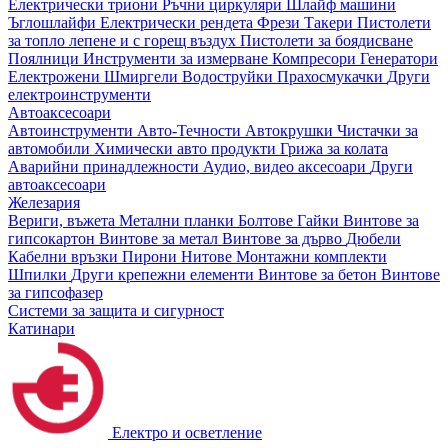
Електрически триони
Ръчни циркуляри
Шлайф машини
Ъглошлайфи
Електрически рендета
Фрези
Такери
Пистолети
за топло лепене и с горещ въздух
Пистолети за боядисване
Поялници
Инструменти за измерване
Компресори
Генератори
Електрожени
Шмиргели
Водоструйки
Прахосмукачки
Други
електроинструменти
Автоаксесоари
Автоинструменти
Авто-Течности
Автокрушки
Чистачки за
автомобили
Химически авто продукти
Грижа за колата
Аварийни принадлежности
Аудио, видео аксесоари
Други
автоаксесоари
Железария
Вериги, въжета
Метални планки
Болтове
Гайки
Винтове за
гипсокартон
Винтове за метал
Винтове за дърво
Дюбели
Кабелни връзки
Пирони
Нитове
Монтажни комплекти
Шпилки
Други крепежни елементи
Винтове за бетон
Винтове
за гипсофазер
Системи за защита и сигурност
Катинари
Електро и осветление