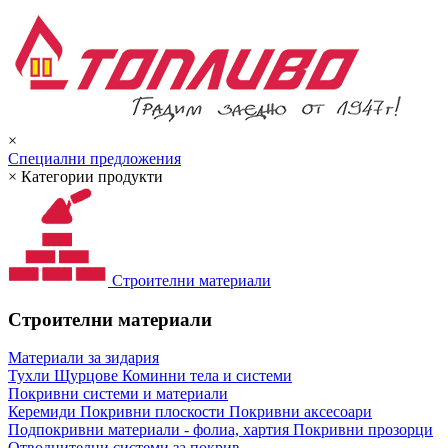
×
Специални предложения
×
Категории продукти
Строителни материали
Строителни материали
Материали за зидария
Тухли
Щурцове
Коминни тела и системи
Покривни системи и материали
Керемиди
Покривни плоскости
Покривни аксесоари
Подпокривни материали - фолиа, хартия
Покривни прозорци
Отводнителни системи за покрив