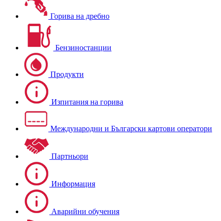
Горива на дребно
Бензиностанции
Продукти
Изпитания на горива
Международни и Български картови оператори
Партньори
Информация
Аварийни обучения