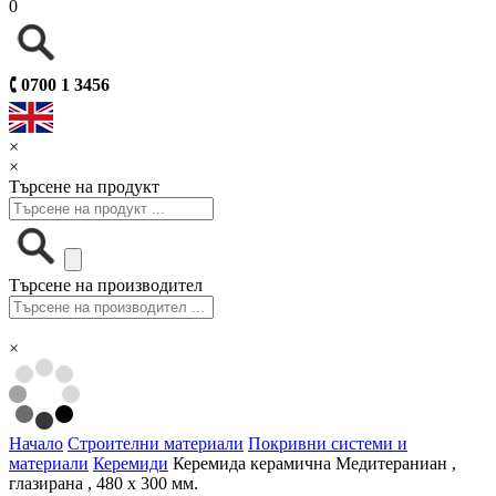
0
🕻
0700 1 3456
×
×
Търсене на продукт
Търсене на производител
×
Начало
Строителни материали
Покривни системи и
материали
Керемиди
Керемида керамична Медитераниан ,
глазирана , 480 x 300 мм.