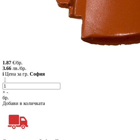
1.87
€/бр.
3.66
лв./бр.
i
Цена за гр.
София
⋮
+
-
бр.
Добави в количката