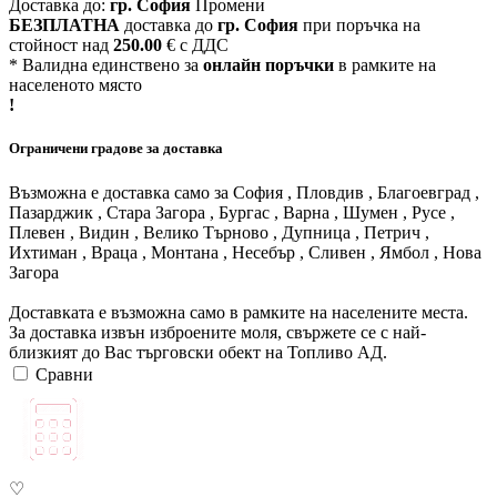
Доставка до:
гр. София
Промени
БЕЗПЛАТНА
доставка до
гр. София
при поръчка на
стойност над
250.00
€ с ДДС
* Валидна единствено за
онлайн поръчки
в рамките на
населеното място
!
Ограничени градове за доставка
Възможна е доставка само за София , Пловдив , Благоевград ,
Пазарджик , Стара Загора , Бургас , Варна , Шумен , Русе ,
Плевен , Видин , Велико Търново , Дупница , Петрич ,
Ихтиман , Враца , Монтана , Несебър , Сливен , Ямбол , Нова
Загора
Доставката е възможна само в рамките на населените места.
За доставка извън изброените моля, свържете се с най-
близкият до Вас търговски обект на Топливо АД.
Сравни
♡