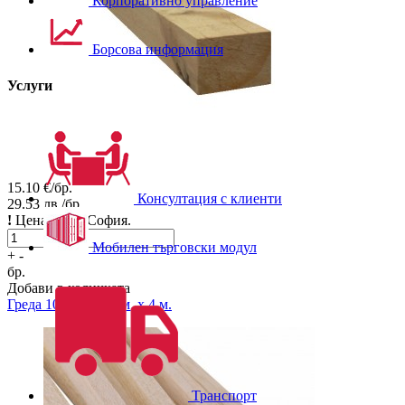
Корпоративно управление
Борсова информация
Услуги
15.10
€/бр.
Консултация с клиенти
29.53
лв./бр.
!
Цена за гр. София.
Мобилен търговски модул
+
-
бр.
Добави в количката
Греда
10 см. x 10 см. x 4 м.
Транспорт