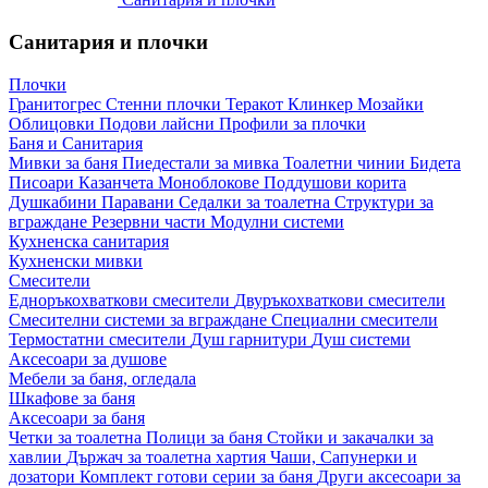
Санитария и плочки
Плочки
Гранитогрес
Стенни плочки
Теракот
Клинкер
Мозайки
Облицовки
Подови лайсни
Профили за плочки
Баня и Санитария
Мивки за баня
Пиедестали за мивка
Тоалетни чинии
Бидета
Писоари
Казанчета
Моноблокове
Поддушови корита
Душкабини
Паравани
Седалки за тоалетна
Структури за
вграждане
Резервни части
Модулни системи
Кухненска санитария
Кухненски мивки
Смесители
Едноръкохваткови смесители
Двуръкохваткови смесители
Смесителни системи за вграждане
Специални смесители
Термостатни смесители
Душ гарнитури
Душ системи
Аксесоари за душове
Мебели за баня, огледала
Шкафове за баня
Аксесоари за баня
Четки за тоалетна
Полици за баня
Стойки и закачалки за
хавлии
Държач за тоалетна хартия
Чаши, Сапунерки и
дозатори
Комплект готови серии за баня
Други аксесоари за