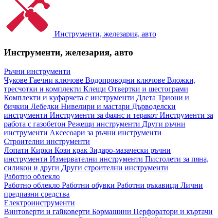
Инструменти, железария, авто
Инструменти, железария, авто
Ръчни инструменти
Чукове
Гаечни ключове
Водопроводни ключове
Вложки,
тресчотки и комплекти
Клещи
Отвертки и шестограми
Комплекти и куфарчета с инструменти
Длета
Триони и
бичкии
Лебедки
Нивелири и мастари
Дърводелски
инструменти
Инструменти за фаянс и теракот
Инструменти за
работа с газобетон
Режещи инструменти
Други ръчни
инструменти
Аксесоари за ръчни инструменти
Строителни инструменти
Лопати
Кирки
Кози крак
Зидаро-мазачески ръчни
инструменти
Измервателни инструменти
Пистолети за пяна,
силикон и други
Други строителни инструменти
Работно облекло
Работно облекло
Работни обувки
Работни ръкавици
Лични
предпазни средства
Електроинструменти
Винтоверти и гайковерти
Бормашини
Перфоратори и къртачи