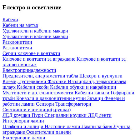
Електро и осветление
Кабели
Кабели на метър
Удължители и кабелни макари
Удължители и кабелни макари
Разклонители
Разклонители
Серии ключове и контакти
Ключове и контакти за вграждане
Ключове и контакти за
външен монтаж
Електропринадлежности
Предпазители, апартаментни табла
Щекери и куплунги
Клеми, лустерклеми
Фасонки
Изолирбанд, термосвиваем
шлаух
Кабелни скоби
Кабелни обувки и накрайници
Мултицети и др. ел.инструменти
Кабелни канали
Гофрирани
тръби
Конзоли и разклонителни кутии
Звънци
Фенери и
работни лампи
Сензори
Трансформатори
Светлинни източници(крушки)
ЛЕД крушки
Пури
Специални крушки
ЛЕД ленти
Интериорни лампи
Плафони и аплици
Настолни лампи
Лампи за баня
Луни за
вграждане
Осветителни панели
Екстериорни лампи