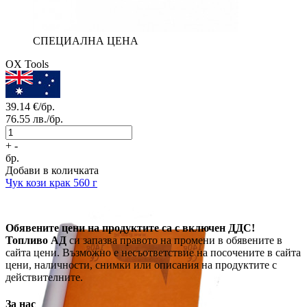
СПЕЦИАЛНА ЦЕНА
OX Tools
39.14
€/бр.
76.55
лв./бр.
+
-
бр.
Добави в количката
Чук кози крак 560 г
Обявените цени на продуктите са с включен ДДС!
Топливо АД
си запазва правото на промени в обявените в
сайта цени. Възможно е несъответствие на посочените в сайта
цени, наличности, снимки или описания на продуктите с
действителните.
За нас