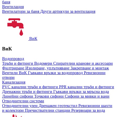
баня
Вентилация
Вентилатори за баня
Други артикули за вентилация
ВиК
ВиК
Водопровод
Тръби и фитинги
Водомери
Спирателни кранове и аксесоари
Филтриране
Изолиране, уплътняване
Закрепване и монтаж
Вентили ВиК
Гъвкави връзки за водопровод
Ревизионни
отвори
Канализация
PVC канални тръби и фитинги
PPR канални тръби и фитинги
Дренажни тръби и фитинги
Гъвкави връзки за мръсна вода
Линейни сифони
Точкови сифони
Сифони за мивки и вани
Отводнителни системи
Отводнителни улеи
Дренажен геотекстил
Ревизионни шахти
и колектори
Пречиствателни станции
Резервоари за вода