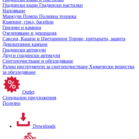
Градински къщи
Градински настилки
Напояване
Маркучи
Помпи
Поливна техника
Къмпинг, грил, басейни
Грилове и камини
Озеленяване и декорация
Саксии, Кашпи и Цветарници
Торове, препарати, защита
Декоративни камъни
Градински артикули
Други градински артикули
Снегопочистване и обезледяване
Ръчни инструменти за снегопочистване
Химически вещества
за обезледяване
Outlet
Специални предложения
Полезно
Downloads