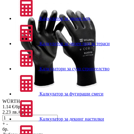
Калкулатор за двоен под
Калкулатор за двоен под за тераси
Калкулатори за сухо строителство
Калкулатор за фугиращи смеси
WÜRTH
1.14
€/бр.
2.23
лв./бр.
Калкулатор за декинг настилки
+
-
бр.