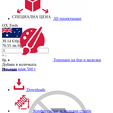
СПЕЦИАЛНА ЦЕНА
3D проектиране
OX Tools
39.14
€/бр.
76.55
лв./бр.
+
-
бр.
Тониране на бои и мазилки
Добави в количката
Чук кози крак 560 г
Полезно
Downloads
Конфигуратор за модулни стълби