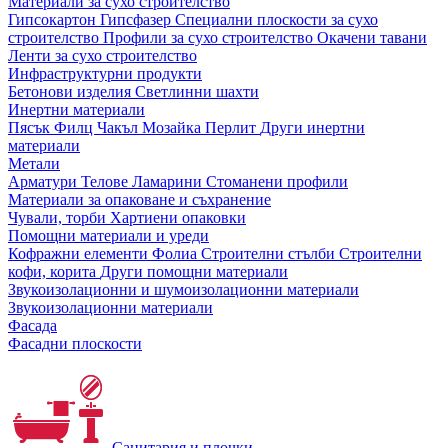
Материали за сухо строителство
Гипсокартон
Гипсфазер
Специални плоскости за сухо
строителство
Профили за сухо строителство
Окачени тавани
Ленти за сухо строителство
Инфраструктурни продукти
Бетонови изделия
Светлинни шахти
Инертни материали
Пясък
Филц
Чакъл
Мозайкa
Перлит
Други инертни
материали
Метали
Арматури
Телове
Ламарини
Стоманени профили
Материали за опаковане и съхранение
Чували, торби
Хартиени опаковки
Помощни материали и уреди
Кофражни елементи
Фолиа
Строителни стълби
Строителни
кофи, корита
Други помощни материали
Звукоизолационни и шумоизолационни материали
Звукоизолационни материали
Фасада
Фасадни плоскости
Санитария и плочки