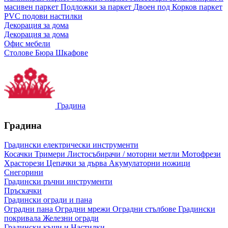
масивен паркет
Подложки за паркет
Двоен под
Корков паркет
PVC подови настилки
Декорация за дома
Декорация за дома
Офис мебели
Столове
Бюра
Шкафове
Градина
Градина
Градински електрически инструменти
Косачки
Тримери
Листосъбирачи / моторни метли
Мотофрези
Храсторези
Цепачки за дърва
Акумулаторни ножици
Снегорини
Градински ръчни инструменти
Пръскачки
Градински огради и пана
Оградни пана
Оградни мрежи
Оградни стълбове
Градински
покривала
Железни огради
Градински къщи и Настилки