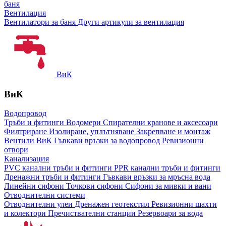
баня
Вентилация
Вентилатори за баня
Други артикули за вентилация
ВиК
ВиК
Водопровод
Тръби и фитинги
Водомери
Спирателни кранове и аксесоари
Филтриране
Изолиране, уплътняване
Закрепване и монтаж
Вентили ВиК
Гъвкави връзки за водопровод
Ревизионни
отвори
Канализация
PVC канални тръби и фитинги
PPR канални тръби и фитинги
Дренажни тръби и фитинги
Гъвкави връзки за мръсна вода
Линейни сифони
Точкови сифони
Сифони за мивки и вани
Отводнителни системи
Отводнителни улеи
Дренажен геотекстил
Ревизионни шахти
и колектори
Пречиствателни станции
Резервоари за вода