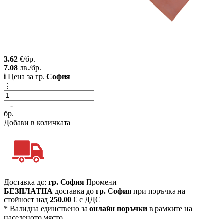
3.62
€/бр.
7.08
лв./бр.
i
Цена за гр.
София
⋮
+
-
бр.
Добави в количката
Доставка до:
гр. София
Промени
БЕЗПЛАТНА
доставка до
гр. София
при поръчка на
стойност над
250.00
€ с ДДС
* Валидна единствено за
онлайн поръчки
в рамките на
населеното място