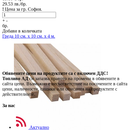
29.53
лв./бр.
!
Цена за гр. София.
+
-
бр.
Добави в количката
Греда
10 см. x 10 см. x 4 м.
Обявените цени на продуктите са с включен ДДС!
Топливо АД
си запазва правото на промени в обявените в
сайта цени. Възможно е несъответствие на посочените в сайта
цени, наличности, снимки или описания на продуктите с
действителните.
За нас
Актуално