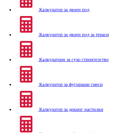
Калкулатор за двоен под
Калкулатор за двоен под за тераси
Калкулатори за сухо строителство
Калкулатор за фугиращи смеси
Калкулатор за декинг настилки