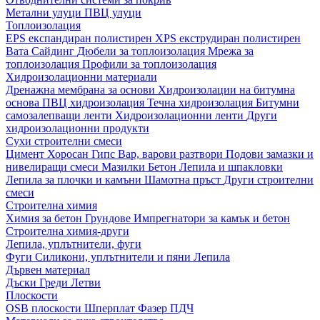
Метални улуци
ПВЦ улуци
Топлоизолация
EPS експандиран полистирен
XPS екструдиран полистирен
Вата
Сайдинг
Дюбели за топлоизолация
Мрежа за
топлоизолация
Профили за топлоизолация
Хидроизолационни материали
Дренажна мембрана за основи
Хидроизолации на битумна
основа
ПВЦ хидроизолация
Течна хидроизолация
Битумни
самозалепващи ленти
Хидроизолационни ленти
Други
хидроизолационни продукти
Сухи строителни смеси
Цимент
Хоросан
Гипс
Вар, варови разтвори
Подови замазки и
нивелиращи смеси
Мазилки
Бетон
Лепила и шпакловки
Лепила за плочки и камъни
Шамотна пръст
Други строителни
смеси
Строителна химия
Химия за бетон
Грундове
Импрегнатори за камък и бетон
Строителна химия-други
Лепила, уплътнители, фуги
Фуги
Силикони, уплътнители и пяни
Лепила
Дървен материал
Дъски
Греди
Летви
Плоскости
OSB плоскости
Шперплат
Фазер
ПДЧ