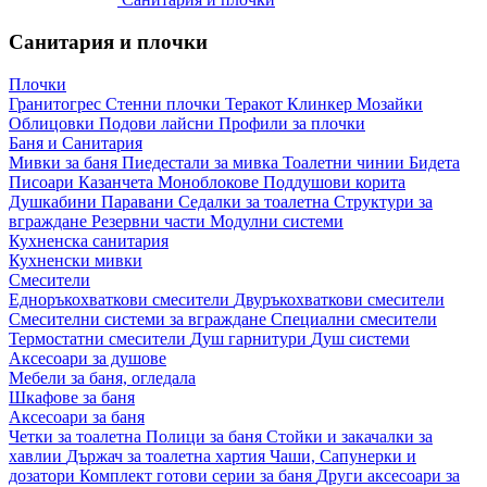
Санитария и плочки
Плочки
Гранитогрес
Стенни плочки
Теракот
Клинкер
Мозайки
Облицовки
Подови лайсни
Профили за плочки
Баня и Санитария
Мивки за баня
Пиедестали за мивка
Тоалетни чинии
Бидета
Писоари
Казанчета
Моноблокове
Поддушови корита
Душкабини
Паравани
Седалки за тоалетна
Структури за
вграждане
Резервни части
Модулни системи
Кухненска санитария
Кухненски мивки
Смесители
Едноръкохваткови смесители
Двуръкохваткови смесители
Смесителни системи за вграждане
Специални смесители
Термостатни смесители
Душ гарнитури
Душ системи
Аксесоари за душове
Мебели за баня, огледала
Шкафове за баня
Аксесоари за баня
Четки за тоалетна
Полици за баня
Стойки и закачалки за
хавлии
Държач за тоалетна хартия
Чаши, Сапунерки и
дозатори
Комплект готови серии за баня
Други аксесоари за