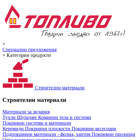
×
Специални предложения
×
Категории продукти
Строителни материали
Строителни материали
Материали за зидария
Тухли
Щурцове
Коминни тела и системи
Покривни системи и материали
Керемиди
Покривни плоскости
Покривни аксесоари
Подпокривни материали - фолиа, хартия
Покривни прозорци
Отводнителни системи за покрив