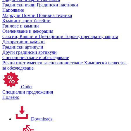
Градински къщи
Градински настилки
Напояване
Маркучи
Помпи
Поливна техника
Къмпинг, грил, басейни
Грилове и камини
Озеленяване и декорация
Саксии, Кашпи и Цветарници
Торове, препарати, защита
Декоративни камъни
Градински артикули
Други градински артикули
Снегопочистване и обезледяване
Ръчни инструменти за снегопочистване
Химически вещества
за обезледяване
Outlet
Специални предложения
Полезно
Downloads