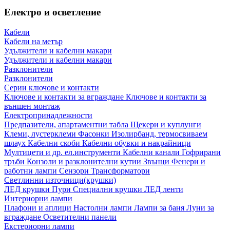
Електро и осветление
Кабели
Кабели на метър
Удължители и кабелни макари
Удължители и кабелни макари
Разклонители
Разклонители
Серии ключове и контакти
Ключове и контакти за вграждане
Ключове и контакти за
външен монтаж
Електропринадлежности
Предпазители, апартаментни табла
Щекери и куплунги
Клеми, лустерклеми
Фасонки
Изолирбанд, термосвиваем
шлаух
Кабелни скоби
Кабелни обувки и накрайници
Мултицети и др. ел.инструменти
Кабелни канали
Гофрирани
тръби
Конзоли и разклонителни кутии
Звънци
Фенери и
работни лампи
Сензори
Трансформатори
Светлинни източници(крушки)
ЛЕД крушки
Пури
Специални крушки
ЛЕД ленти
Интериорни лампи
Плафони и аплици
Настолни лампи
Лампи за баня
Луни за
вграждане
Осветителни панели
Екстериорни лампи