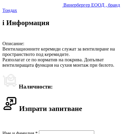
Винербергер ЕООД , бранд
Тондах
i
Информация
Описание:
Вентилационните керемиди служат за вентилиране на
пространството под керемидите.
Разполагат се по норматив на покрива. Допълват
вентилиращата функция на сухия монтаж при билото.
Наличности:
Изпрати запитване
Име и фамилия *