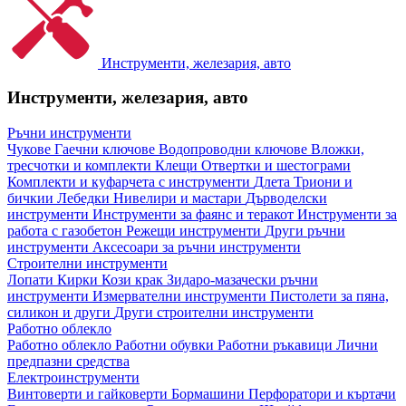
Инструменти, железария, авто
Инструменти, железария, авто
Ръчни инструменти
Чукове
Гаечни ключове
Водопроводни ключове
Вложки,
тресчотки и комплекти
Клещи
Отвертки и шестограми
Комплекти и куфарчета с инструменти
Длета
Триони и
бичкии
Лебедки
Нивелири и мастари
Дърводелски
инструменти
Инструменти за фаянс и теракот
Инструменти за
работа с газобетон
Режещи инструменти
Други ръчни
инструменти
Аксесоари за ръчни инструменти
Строителни инструменти
Лопати
Кирки
Кози крак
Зидаро-мазачески ръчни
инструменти
Измервателни инструменти
Пистолети за пяна,
силикон и други
Други строителни инструменти
Работно облекло
Работно облекло
Работни обувки
Работни ръкавици
Лични
предпазни средства
Електроинструменти
Винтоверти и гайковерти
Бормашини
Перфоратори и къртачи