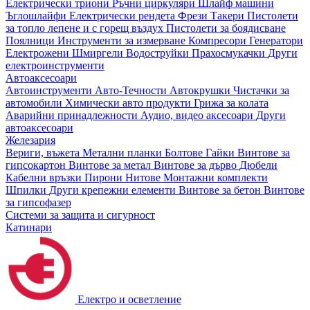
Електрически триони
Ръчни циркуляри
Шлайф машини
Ъглошлайфи
Електрически рендета
Фрези
Такери
Пистолети
за топло лепене и с горещ въздух
Пистолети за боядисване
Поялници
Инструменти за измерване
Компресори
Генератори
Електрожени
Шмиргели
Водоструйки
Прахосмукачки
Други
електроинструменти
Автоаксесоари
Автоинструменти
Авто-Течности
Автокрушки
Чистачки за
автомобили
Химически авто продукти
Грижа за колата
Аварийни принадлежности
Аудио, видео аксесоари
Други
автоаксесоари
Железария
Вериги, въжета
Метални планки
Болтове
Гайки
Винтове за
гипсокартон
Винтове за метал
Винтове за дърво
Дюбели
Кабелни връзки
Пирони
Нитове
Монтажни комплекти
Шпилки
Други крепежни елементи
Винтове за бетон
Винтове
за гипсофазер
Системи за защита и сигурност
Катинари
Електро и осветление