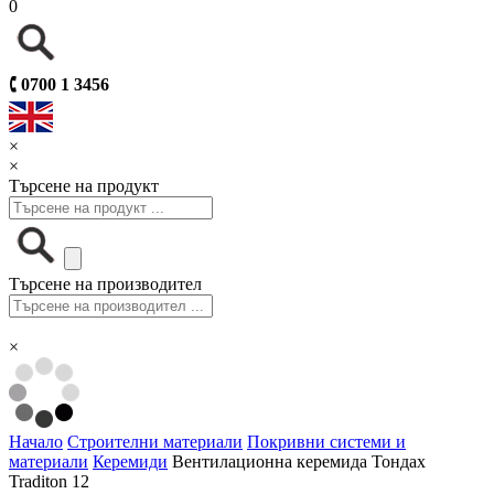
0
🕻
0700 1 3456
×
×
Търсене на продукт
Търсене на производител
×
Начало
Строителни материали
Покривни системи и
материали
Керемиди
Вентилационна керемида Тондах
Traditon 12