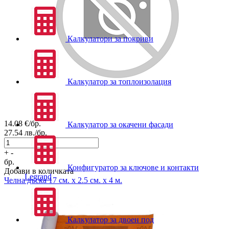
Калкулатори за покриви
Калкулатор за топлоизолация
14.08
€/бр.
Калкулатор за окачени фасади
27.54
лв./бр.
+
-
бр.
Конфигуратор за ключове и контакти
Добави в количката
Legrand
Челна дъска 17 см. x 2.5 см. x 4 м.
Калкулатор за двоен под