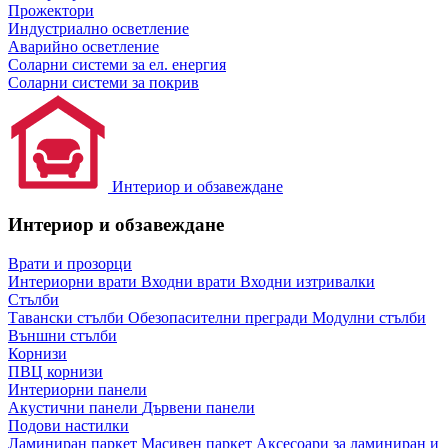
Прожектори
Индустриално осветление
Аварийно осветление
Соларни системи за ел. енергия
Соларни системи за покрив
Интериор и обзавеждане
Интериор и обзавеждане
Врати и прозорци
Интериорни врати
Входни врати
Входни изтривалки
Стълби
Тавански стълби
Обезопасителни прегради
Модулни стълби
Външни стълби
Корнизи
ПВЦ корнизи
Интериорни панели
Акустични панели
Дървени панели
Подови настилки
Ламиниран паркет
Масивен паркет
Аксесоари за ламиниран и