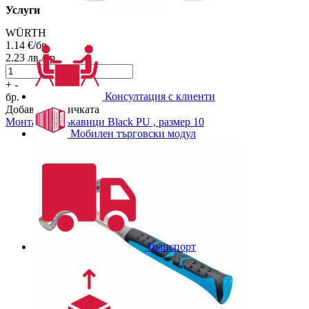
Услуги
WÜRTH
1.14
€/бр.
2.23
лв./бр.
+
-
Консултация с клиенти
бр.
Добави в количката
Монтажни ръкавици
Black PU , размер 10
Мобилен търговски модул
Транспорт