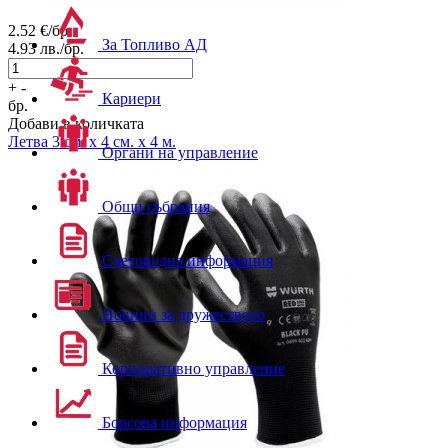
2.52
€/бр.
За Топливо АД
4.93
лв./бр.
+
-
Кариери
бр.
Добави в количката
Летва 3 см. x 4 см. x 4 м.
Органи на управление
Общи събрания
Счетоводна информация
Новини за дружеството
Корпоративно управление
Борсова информация