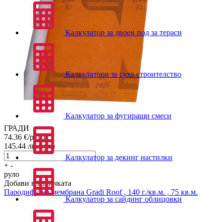
Калкулатор за двоен под за тераси
Калкулатори за сухо строителство
Калкулатор за фугиращи смеси
ГРАДИ
74.36
€/руло
145.44
лв./руло
Калкулатор за декинг настилки
+
-
руло
Добави в количката
Пародифузна мембрана
Gradi Roof , 140 г./кв.м. , 75 кв.м.
Калкулатор за сайдинг облицовки