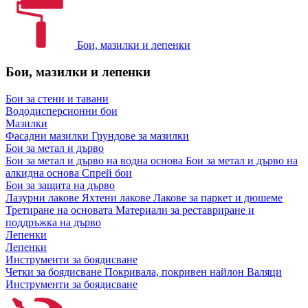
Бои, мазилки и лепенки
Бои, мазилки и лепенки
Бои за стени и тавани
Вододисперсионни бои
Мазилки
Фасадни мазилки
Грундове за мазилки
Бои за метал и дърво
Бои за метал и дърво на водна основа
Бои за метал и дърво на
алкидна основа
Спрей бои
Бои за защита на дърво
Лазурни лакове
Яхтени лакове
Лакове за паркет и дюшеме
Третиране на основата
Материали за реставриране и
поддръжка на дърво
Лепенки
Лепенки
Инструменти за боядисване
Четки за боядисване
Покривала, покривен найлон
Валяци
Инструменти за боядисване