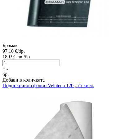
Брамак
97.10
€/бр.
189.91
лв./бр.
+
-
бр.
Добави в количката
Подпокривно фолио
Veltitech 120 , 75 кв.м.