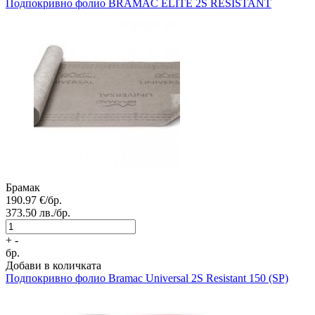
Подпокривно фолио
BRAMAC ELITE 2S RESISTANT
Брамак
190.97
€/бр.
373.50
лв./бр.
+
-
бр.
Добави в количката
Подпокривно фолио
Bramac Universal 2S Resistant 150 (SP)