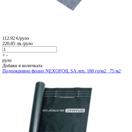
112.92
€/руло
220.85
лв./руло
+
-
руло
Добави в количката
Подпокривно фолио
NEXOFOIL SA леп. 180 гр/м2 , 75 м2