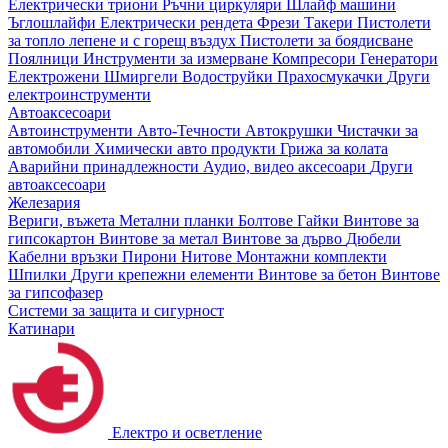
Електрически триони
Ръчни циркуляри
Шлайф машини
Ъглошлайфи
Електрически рендета
Фрези
Такери
Пистолети
за топло лепене и с горещ въздух
Пистолети за боядисване
Поялници
Инструменти за измерване
Компресори
Генератори
Електрожени
Шмиргели
Водоструйки
Прахосмукачки
Други
електроинструменти
Автоаксесоари
Автоинструменти
Авто-Течности
Автокрушки
Чистачки за
автомобили
Химически авто продукти
Грижа за колата
Аварийни принадлежности
Аудио, видео аксесоари
Други
автоаксесоари
Железария
Вериги, въжета
Метални планки
Болтове
Гайки
Винтове за
гипсокартон
Винтове за метал
Винтове за дърво
Дюбели
Кабелни връзки
Пирони
Нитове
Монтажни комплекти
Шпилки
Други крепежни елементи
Винтове за бетон
Винтове
за гипсофазер
Системи за защита и сигурност
Катинари
Електро и осветление