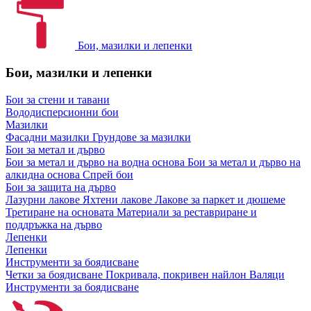
Бои, мазилки и лепенки
Бои, мазилки и лепенки
Бои за стени и тавани
Вододисперсионни бои
Мазилки
Фасадни мазилки
Грундове за мазилки
Бои за метал и дърво
Бои за метал и дърво на водна основа
Бои за метал и дърво на
алкидна основа
Спрей бои
Бои за защита на дърво
Лазурни лакове
Яхтени лакове
Лакове за паркет и дюшеме
Третиране на основата
Материали за реставриране и
поддръжка на дърво
Лепенки
Лепенки
Инструменти за боядисване
Четки за боядисване
Покривала, покривен найлон
Валяци
Инструменти за боядисване