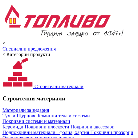
×
Специални предложения
×
Категории продукти
Строителни материали
Строителни материали
Материали за зидария
Тухли
Щурцове
Коминни тела и системи
Покривни системи и материали
Керемиди
Покривни плоскости
Покривни аксесоари
Подпокривни материали - фолиа, хартия
Покривни прозорци
Отводнителни системи за покрив