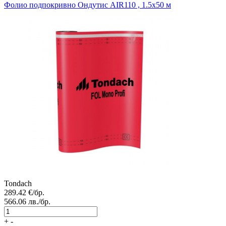
Фолио подпокривно
Ондутис AIR110 , 1.5х50 м
Tondach
289.42
€/бр.
566.06
лв./бр.
+
-