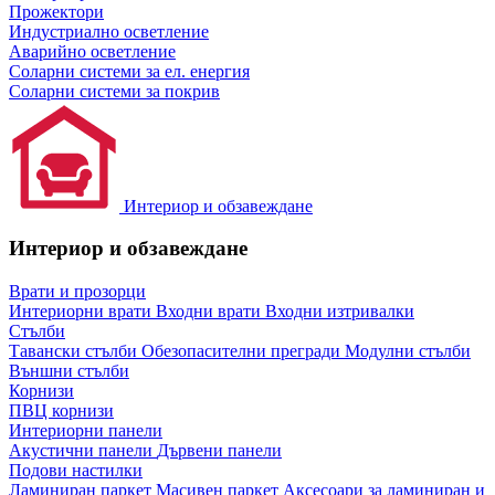
Прожектори
Индустриално осветление
Аварийно осветление
Соларни системи за ел. енергия
Соларни системи за покрив
Интериор и обзавеждане
Интериор и обзавеждане
Врати и прозорци
Интериорни врати
Входни врати
Входни изтривалки
Стълби
Тавански стълби
Обезопасителни прегради
Модулни стълби
Външни стълби
Корнизи
ПВЦ корнизи
Интериорни панели
Акустични панели
Дървени панели
Подови настилки
Ламиниран паркет
Масивен паркет
Аксесоари за ламиниран и