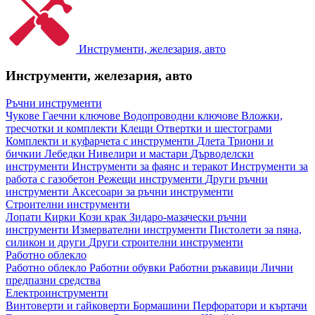
Инструменти, железария, авто
Инструменти, железария, авто
Ръчни инструменти
Чукове
Гаечни ключове
Водопроводни ключове
Вложки,
тресчотки и комплекти
Клещи
Отвертки и шестограми
Комплекти и куфарчета с инструменти
Длета
Триони и
бичкии
Лебедки
Нивелири и мастари
Дърводелски
инструменти
Инструменти за фаянс и теракот
Инструменти за
работа с газобетон
Режещи инструменти
Други ръчни
инструменти
Аксесоари за ръчни инструменти
Строителни инструменти
Лопати
Кирки
Кози крак
Зидаро-мазачески ръчни
инструменти
Измервателни инструменти
Пистолети за пяна,
силикон и други
Други строителни инструменти
Работно облекло
Работно облекло
Работни обувки
Работни ръкавици
Лични
предпазни средства
Електроинструменти
Винтоверти и гайковерти
Бормашини
Перфоратори и къртачи