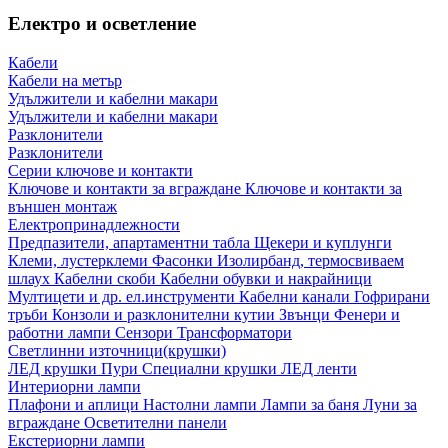
Електро и осветление
Кабели
Кабели на метър
Удължители и кабелни макари
Удължители и кабелни макари
Разклонители
Разклонители
Серии ключове и контакти
Ключове и контакти за вграждане
Ключове и контакти за
външен монтаж
Електропринадлежности
Предпазители, апартаментни табла
Щекери и куплунги
Клеми, лустерклеми
Фасонки
Изолирбанд, термосвиваем
шлаух
Кабелни скоби
Кабелни обувки и накрайници
Мултицети и др. ел.инструменти
Кабелни канали
Гофрирани
тръби
Конзоли и разклонителни кутии
Звънци
Фенери и
работни лампи
Сензори
Трансформатори
Светлинни източници(крушки)
ЛЕД крушки
Пури
Специални крушки
ЛЕД ленти
Интериорни лампи
Плафони и аплици
Настолни лампи
Лампи за баня
Луни за
вграждане
Осветителни панели
Екстериорни лампи