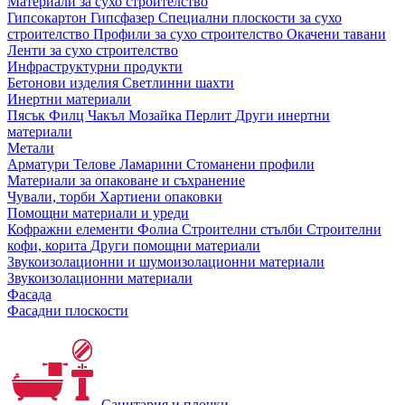
Материали за сухо строителство
Гипсокартон
Гипсфазер
Специални плоскости за сухо
строителство
Профили за сухо строителство
Окачени тавани
Ленти за сухо строителство
Инфраструктурни продукти
Бетонови изделия
Светлинни шахти
Инертни материали
Пясък
Филц
Чакъл
Мозайкa
Перлит
Други инертни
материали
Метали
Арматури
Телове
Ламарини
Стоманени профили
Материали за опаковане и съхранение
Чували, торби
Хартиени опаковки
Помощни материали и уреди
Кофражни елементи
Фолиа
Строителни стълби
Строителни
кофи, корита
Други помощни материали
Звукоизолационни и шумоизолационни материали
Звукоизолационни материали
Фасада
Фасадни плоскости
Санитария и плочки