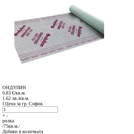
ОНДУЛИН
0.83
€/кв.м.
1.62
лв./кв.м.
!
Цена за гр. София.
+
-
ролка
/
75
кв.м./
Добави в количката