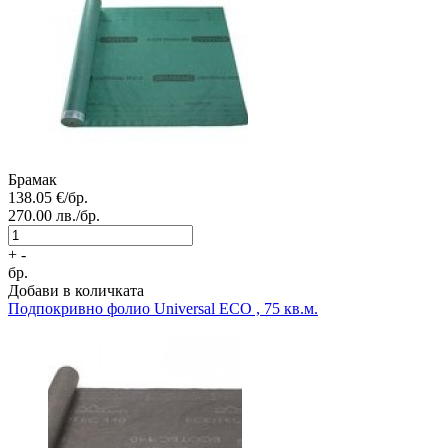
Брамак
138.05
€/бр.
270.00
лв./бр.
+
-
бр.
Добави в количката
Подпокривно фолио
Universal ECO , 75 кв.м.