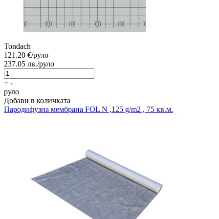
Tondach
121.20
€/руло
237.05
лв./руло
+
-
руло
Добави в количката
Пародифузна мембрана
FOL N ,125 g/m2 , 75 кв.м.