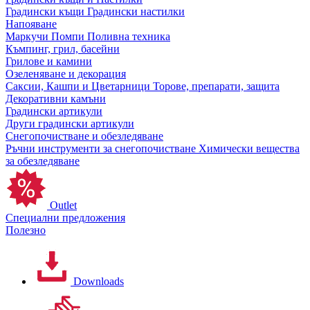
Градински къщи
Градински настилки
Напояване
Маркучи
Помпи
Поливна техника
Къмпинг, грил, басейни
Грилове и камини
Озеленяване и декорация
Саксии, Кашпи и Цветарници
Торове, препарати, защита
Декоративни камъни
Градински артикули
Други градински артикули
Снегопочистване и обезледяване
Ръчни инструменти за снегопочистване
Химически вещества
за обезледяване
Outlet
Специални предложения
Полезно
Downloads