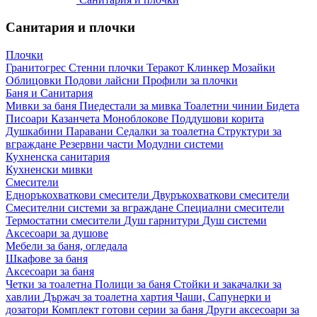
Санитария и плочки
Плочки
Гранитогрес
Стенни плочки
Теракот
Клинкер
Мозайки
Облицовки
Подови лайсни
Профили за плочки
Баня и Санитария
Мивки за баня
Пиедестали за мивка
Тоалетни чинии
Бидета
Писоари
Казанчета
Моноблокове
Поддушови корита
Душкабини
Паравани
Седалки за тоалетна
Структури за
вграждане
Резервни части
Модулни системи
Кухненска санитария
Кухненски мивки
Смесители
Едноръкохваткови смесители
Двуръкохваткови смесители
Смесителни системи за вграждане
Специални смесители
Термостатни смесители
Душ гарнитури
Душ системи
Аксесоари за душове
Мебели за баня, огледала
Шкафове за баня
Аксесоари за баня
Четки за тоалетна
Полици за баня
Стойки и закачалки за
хавлии
Държач за тоалетна хартия
Чаши, Сапунерки и
дозатори
Комплект готови серии за баня
Други аксесоари за