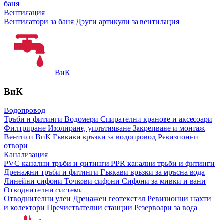
баня
Вентилация
Вентилатори за баня
Други артикули за вентилация
ВиК
ВиК
Водопровод
Тръби и фитинги
Водомери
Спирателни кранове и аксесоари
Филтриране
Изолиране, уплътняване
Закрепване и монтаж
Вентили ВиК
Гъвкави връзки за водопровод
Ревизионни
отвори
Канализация
PVC канални тръби и фитинги
PPR канални тръби и фитинги
Дренажни тръби и фитинги
Гъвкави връзки за мръсна вода
Линейни сифони
Точкови сифони
Сифони за мивки и вани
Отводнителни системи
Отводнителни улеи
Дренажен геотекстил
Ревизионни шахти
и колектори
Пречиствателни станции
Резервоари за вода