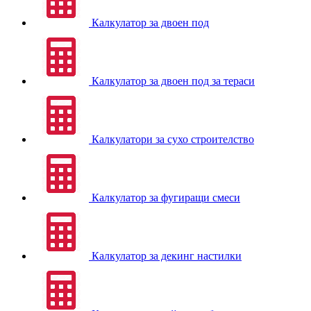
Калкулатор за двоен под
Калкулатор за двоен под за тераси
Калкулатори за сухо строителство
Калкулатор за фугиращи смеси
Калкулатор за декинг настилки