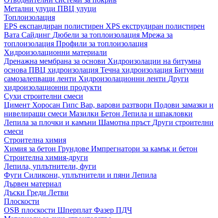
Метални улуци
ПВЦ улуци
Топлоизолация
EPS експандиран полистирен
XPS екструдиран полистирен
Вата
Сайдинг
Дюбели за топлоизолация
Мрежа за
топлоизолация
Профили за топлоизолация
Хидроизолационни материали
Дренажна мембрана за основи
Хидроизолации на битумна
основа
ПВЦ хидроизолация
Течна хидроизолация
Битумни
самозалепващи ленти
Хидроизолационни ленти
Други
хидроизолационни продукти
Сухи строителни смеси
Цимент
Хоросан
Гипс
Вар, варови разтвори
Подови замазки и
нивелиращи смеси
Мазилки
Бетон
Лепила и шпакловки
Лепила за плочки и камъни
Шамотна пръст
Други строителни
смеси
Строителна химия
Химия за бетон
Грундове
Импрегнатори за камък и бетон
Строителна химия-други
Лепила, уплътнители, фуги
Фуги
Силикони, уплътнители и пяни
Лепила
Дървен материал
Дъски
Греди
Летви
Плоскости
OSB плоскости
Шперплат
Фазер
ПДЧ