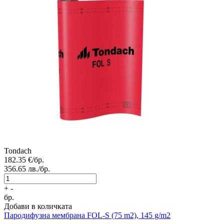
Tondach
182.35
€/бр.
356.65
лв./бр.
+
-
бр.
Добави в количката
Пародифузна мембрана
FOL-S (75 m2), 145 g/m2