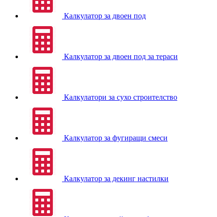
Калкулатор за двоен под
Калкулатор за двоен под за тераси
Калкулатори за сухо строителство
Калкулатор за фугиращи смеси
Калкулатор за декинг настилки