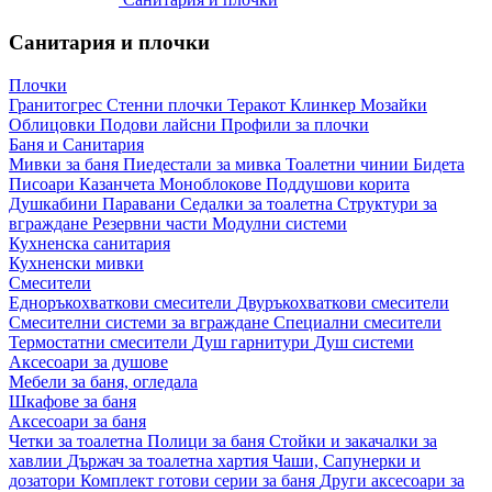
Санитария и плочки
Плочки
Гранитогрес
Стенни плочки
Теракот
Клинкер
Мозайки
Облицовки
Подови лайсни
Профили за плочки
Баня и Санитария
Мивки за баня
Пиедестали за мивка
Тоалетни чинии
Бидета
Писоари
Казанчета
Моноблокове
Поддушови корита
Душкабини
Паравани
Седалки за тоалетна
Структури за
вграждане
Резервни части
Модулни системи
Кухненска санитария
Кухненски мивки
Смесители
Едноръкохваткови смесители
Двуръкохваткови смесители
Смесителни системи за вграждане
Специални смесители
Термостатни смесители
Душ гарнитури
Душ системи
Аксесоари за душове
Мебели за баня, огледала
Шкафове за баня
Аксесоари за баня
Четки за тоалетна
Полици за баня
Стойки и закачалки за
хавлии
Държач за тоалетна хартия
Чаши, Сапунерки и
дозатори
Комплект готови серии за баня
Други аксесоари за