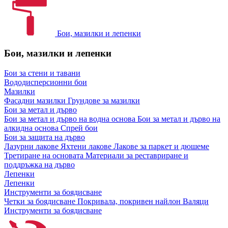
Бои, мазилки и лепенки
Бои, мазилки и лепенки
Бои за стени и тавани
Вододисперсионни бои
Мазилки
Фасадни мазилки
Грундове за мазилки
Бои за метал и дърво
Бои за метал и дърво на водна основа
Бои за метал и дърво на
алкидна основа
Спрей бои
Бои за защита на дърво
Лазурни лакове
Яхтени лакове
Лакове за паркет и дюшеме
Третиране на основата
Материали за реставриране и
поддръжка на дърво
Лепенки
Лепенки
Инструменти за боядисване
Четки за боядисване
Покривала, покривен найлон
Валяци
Инструменти за боядисване