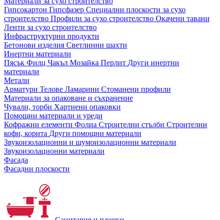
Материали за сухо строителство
Гипсокартон
Гипсфазер
Специални плоскости за сухо
строителство
Профили за сухо строителство
Окачени тавани
Ленти за сухо строителство
Инфраструктурни продукти
Бетонови изделия
Светлинни шахти
Инертни материали
Пясък
Филц
Чакъл
Мозайкa
Перлит
Други инертни
материали
Метали
Арматури
Телове
Ламарини
Стоманени профили
Материали за опаковане и съхранение
Чували, торби
Хартиени опаковки
Помощни материали и уреди
Кофражни елементи
Фолиа
Строителни стълби
Строителни
кофи, корита
Други помощни материали
Звукоизолационни и шумоизолационни материали
Звукоизолационни материали
Фасада
Фасадни плоскости
Санитария и плочки