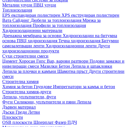
Метални улуци
ПВЦ улуци
Топлоизолация
EPS експандиран полистирен
XPS екструдиран полистирен
Вата
Сайдинг
Дюбели за топлоизолация
Мрежа за
топлоизолация
Профили за топлоизолация
Хидроизолационни материали
Дренажна мембрана за основи
Хидроизолации на битумна
основа
ПВЦ хидроизолация
Течна хидроизолация
Битумни
самозалепващи ленти
Хидроизолационни ленти
Други
хидроизолационни продукти
Сухи строителни смеси
Цимент
Хоросан
Гипс
Вар, варови разтвори
Подови замазки и
нивелиращи смеси
Мазилки
Бетон
Лепила и шпакловки
Лепила за плочки и камъни
Шамотна пръст
Други строителни
смеси
Строителна химия
Химия за бетон
Грундове
Импрегнатори за камък и бетон
Строителна химия-други
Лепила, уплътнители, фуги
Фуги
Силикони, уплътнители и пяни
Лепила
Дървен материал
Дъски
Греди
Летви
Плоскости
OSB плоскости
Шперплат
Фазер
ПДЧ