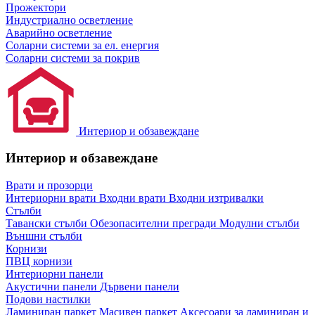
Прожектори
Индустриално осветление
Аварийно осветление
Соларни системи за ел. енергия
Соларни системи за покрив
Интериор и обзавеждане
Интериор и обзавеждане
Врати и прозорци
Интериорни врати
Входни врати
Входни изтривалки
Стълби
Тавански стълби
Обезопасителни прегради
Модулни стълби
Външни стълби
Корнизи
ПВЦ корнизи
Интериорни панели
Акустични панели
Дървени панели
Подови настилки
Ламиниран паркет
Масивен паркет
Аксесоари за ламиниран и