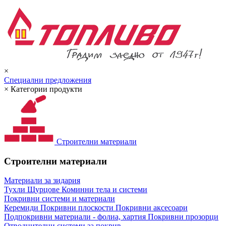
×
Специални предложения
×
Категории продукти
Строителни материали
Строителни материали
Материали за зидария
Тухли
Щурцове
Коминни тела и системи
Покривни системи и материали
Керемиди
Покривни плоскости
Покривни аксесоари
Подпокривни материали - фолиа, хартия
Покривни прозорци
Отводнителни системи за покрив