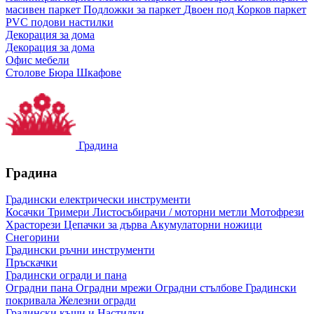
масивен паркет
Подложки за паркет
Двоен под
Корков паркет
PVC подови настилки
Декорация за дома
Декорация за дома
Офис мебели
Столове
Бюра
Шкафове
Градина
Градина
Градински електрически инструменти
Косачки
Тримери
Листосъбирачи / моторни метли
Мотофрези
Храсторези
Цепачки за дърва
Акумулаторни ножици
Снегорини
Градински ръчни инструменти
Пръскачки
Градински огради и пана
Оградни пана
Оградни мрежи
Оградни стълбове
Градински
покривала
Железни огради
Градински къщи и Настилки