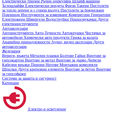
Електрически триони
Ръчни циркуляри
Шлайф машини
Ъглошлайфи
Електрически рендета
Фрези
Такери
Пистолети
за топло лепене и с горещ въздух
Пистолети за боядисване
Поялници
Инструменти за измерване
Компресори
Генератори
Електрожени
Шмиргели
Водоструйки
Прахосмукачки
Други
електроинструменти
Автоаксесоари
Автоинструменти
Авто-Течности
Автокрушки
Чистачки за
автомобили
Химически авто продукти
Грижа за колата
Аварийни принадлежности
Аудио, видео аксесоари
Други
автоаксесоари
Железария
Вериги, въжета
Метални планки
Болтове
Гайки
Винтове за
гипсокартон
Винтове за метал
Винтове за дърво
Дюбели
Кабелни връзки
Пирони
Нитове
Монтажни комплекти
Шпилки
Други крепежни елементи
Винтове за бетон
Винтове
за гипсофазер
Системи за защита и сигурност
Катинари
Електро и осветление