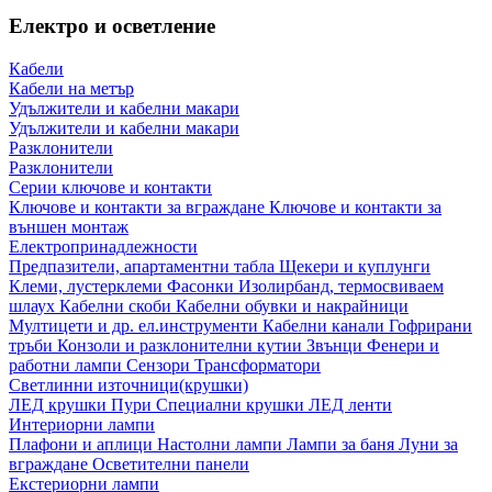
Електро и осветление
Кабели
Кабели на метър
Удължители и кабелни макари
Удължители и кабелни макари
Разклонители
Разклонители
Серии ключове и контакти
Ключове и контакти за вграждане
Ключове и контакти за
външен монтаж
Електропринадлежности
Предпазители, апартаментни табла
Щекери и куплунги
Клеми, лустерклеми
Фасонки
Изолирбанд, термосвиваем
шлаух
Кабелни скоби
Кабелни обувки и накрайници
Мултицети и др. ел.инструменти
Кабелни канали
Гофрирани
тръби
Конзоли и разклонителни кутии
Звънци
Фенери и
работни лампи
Сензори
Трансформатори
Светлинни източници(крушки)
ЛЕД крушки
Пури
Специални крушки
ЛЕД ленти
Интериорни лампи
Плафони и аплици
Настолни лампи
Лампи за баня
Луни за
вграждане
Осветителни панели
Екстериорни лампи