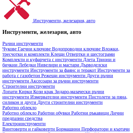
Инструменти, железария, авто
Инструменти, железария, авто
Ръчни инструменти
Чукове
Гаечни ключове
Водопроводни ключове
Вложки,
тресчотки и комплекти
Клещи
Отвертки и шестограми
Комплекти и куфарчета с инструменти
Длета
Триони и
бичкии
Лебедки
Нивелири и мастари
Дърводелски
инструменти
Инструменти за фаянс и теракот
Инструменти за
работа с газобетон
Режещи инструменти
Други ръчни
инструменти
Аксесоари за ръчни инструменти
Строителни инструменти
Лопати
Кирки
Кози крак
Зидаро-мазачески ръчни
инструменти
Измервателни инструменти
Пистолети за пяна,
силикон и други
Други строителни инструменти
Работно облекло
Работно облекло
Работни обувки
Работни ръкавици
Лични
предпазни средства
Електроинструменти
Винтоверти и гайковерти
Бормашини
Перфоратори и къртачи