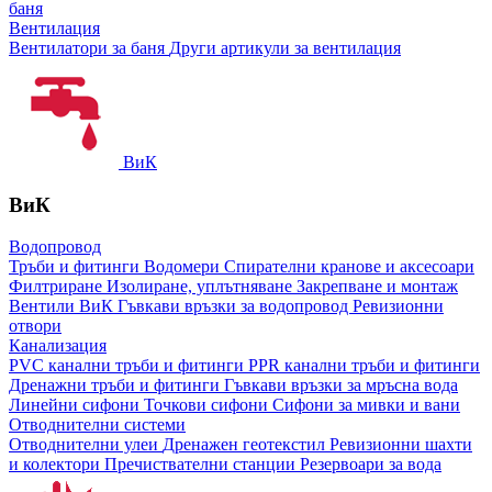
баня
Вентилация
Вентилатори за баня
Други артикули за вентилация
ВиК
ВиК
Водопровод
Тръби и фитинги
Водомери
Спирателни кранове и аксесоари
Филтриране
Изолиране, уплътняване
Закрепване и монтаж
Вентили ВиК
Гъвкави връзки за водопровод
Ревизионни
отвори
Канализация
PVC канални тръби и фитинги
PPR канални тръби и фитинги
Дренажни тръби и фитинги
Гъвкави връзки за мръсна вода
Линейни сифони
Точкови сифони
Сифони за мивки и вани
Отводнителни системи
Отводнителни улеи
Дренажен геотекстил
Ревизионни шахти
и колектори
Пречиствателни станции
Резервоари за вода