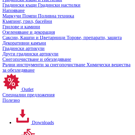
Градински къщи
Градински настилки
Напояване
Маркучи
Помпи
Поливна техника
Къмпинг, грил, басейни
Грилове и камини
Озеленяване и декорация
Саксии, Кашпи и Цветарници
Торове, препарати, защита
Декоративни камъни
Градински артикули
Други градински артикули
Снегопочистване и обезледяване
Ръчни инструменти за снегопочистване
Химически вещества
за обезледяване
Outlet
Специални предложения
Полезно
Downloads