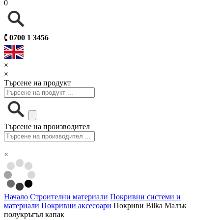
0
🕻
0700 1 3456
×
×
Търсене на продукт
Търсене на производител
×
Начало
Строителни материали
Покривни системи и
материали
Покривни аксесоари
Покриви Bilka Малък
полукръгъл капак