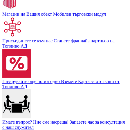
Магазин на Вашия обект
Мобилен търговски модул
Присъединете се към нас
Станете франчайз партньор на
Топливо АД
Пазарувайте още по-изгодно
Вземете Карта за отстъпки от
Топливо АД
Имате въпрос? Ние сме насреща!
Запазете час за консултация
с наш служител