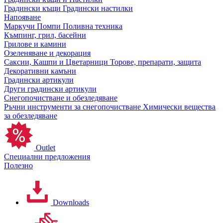
Градински къщи
Градински настилки
Напояване
Маркучи
Помпи
Поливна техника
Къмпинг, грил, басейни
Грилове и камини
Озеленяване и декорация
Саксии, Кашпи и Цветарници
Торове, препарати, защита
Декоративни камъни
Градински артикули
Други градински артикули
Снегопочистване и обезледяване
Ръчни инструменти за снегопочистване
Химически вещества
за обезледяване
Outlet
Специални предложения
Полезно
Downloads