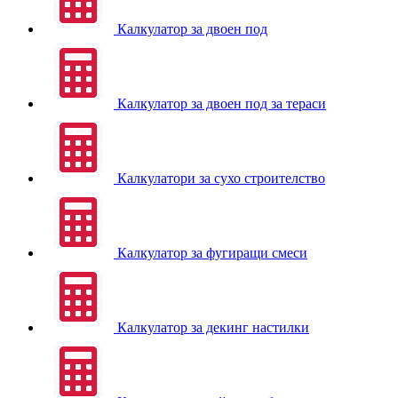
Калкулатор за двоен под
Калкулатор за двоен под за тераси
Калкулатори за сухо строителство
Калкулатор за фугиращи смеси
Калкулатор за декинг настилки