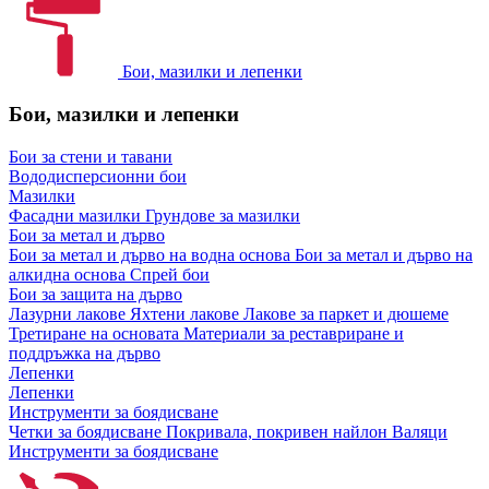
Бои, мазилки и лепенки
Бои, мазилки и лепенки
Бои за стени и тавани
Вододисперсионни бои
Мазилки
Фасадни мазилки
Грундове за мазилки
Бои за метал и дърво
Бои за метал и дърво на водна основа
Бои за метал и дърво на
алкидна основа
Спрей бои
Бои за защита на дърво
Лазурни лакове
Яхтени лакове
Лакове за паркет и дюшеме
Третиране на основата
Материали за реставриране и
поддръжка на дърво
Лепенки
Лепенки
Инструменти за боядисване
Четки за боядисване
Покривала, покривен найлон
Валяци
Инструменти за боядисване