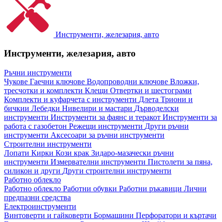
Инструменти, железария, авто
Инструменти, железария, авто
Ръчни инструменти
Чукове
Гаечни ключове
Водопроводни ключове
Вложки,
тресчотки и комплекти
Клещи
Отвертки и шестограми
Комплекти и куфарчета с инструменти
Длета
Триони и
бичкии
Лебедки
Нивелири и мастари
Дърводелски
инструменти
Инструменти за фаянс и теракот
Инструменти за
работа с газобетон
Режещи инструменти
Други ръчни
инструменти
Аксесоари за ръчни инструменти
Строителни инструменти
Лопати
Кирки
Кози крак
Зидаро-мазачески ръчни
инструменти
Измервателни инструменти
Пистолети за пяна,
силикон и други
Други строителни инструменти
Работно облекло
Работно облекло
Работни обувки
Работни ръкавици
Лични
предпазни средства
Електроинструменти
Винтоверти и гайковерти
Бормашини
Перфоратори и къртачи