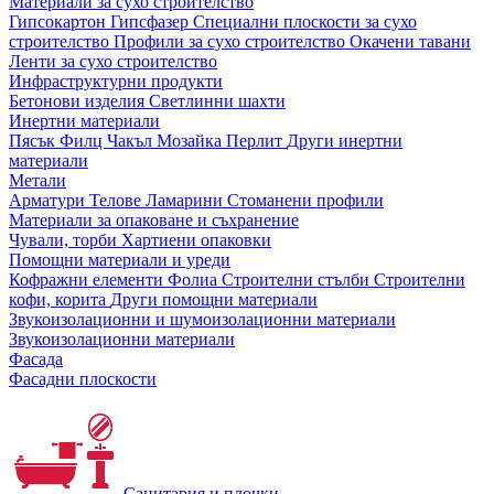
Материали за сухо строителство
Гипсокартон
Гипсфазер
Специални плоскости за сухо
строителство
Профили за сухо строителство
Окачени тавани
Ленти за сухо строителство
Инфраструктурни продукти
Бетонови изделия
Светлинни шахти
Инертни материали
Пясък
Филц
Чакъл
Мозайкa
Перлит
Други инертни
материали
Метали
Арматури
Телове
Ламарини
Стоманени профили
Материали за опаковане и съхранение
Чували, торби
Хартиени опаковки
Помощни материали и уреди
Кофражни елементи
Фолиа
Строителни стълби
Строителни
кофи, корита
Други помощни материали
Звукоизолационни и шумоизолационни материали
Звукоизолационни материали
Фасада
Фасадни плоскости
Санитария и плочки