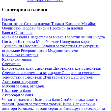
Санитария и плочки
Плочки
Гранитогрес
Стенни плочки
Теракот
Клинкер
Мозайки
Облицовки
Подови лайсни
Профили за плочки
Баня и Санитария
Мивки за баня
Пиедестали за мивка
Тоалетни чинии
Бидета
Писоари
Казанчета
Моноблокове
Поддушови корита
Душкабини
Паравани
Седалки за тоалетна
Структури за
вграждане
Резервни части
Модулни системи
Кухненска санитария
Кухненски мивки
Смесители
Едноръкохваткови смесители
Двуръкохваткови смесители
Смесителни системи за вграждане
Специални смесители
Термостатни смесители
Душ гарнитури
Душ системи
Аксесоари за душове
Мебели за баня, огледала
Шкафове за баня
Аксесоари за баня
Четки за тоалетна
Полици за баня
Стойки и закачалки за
хавлии
Държач за тоалетна хартия
Чаши, Сапунерки и
дозатори
Комплект готови серии за баня
Други аксесоари за