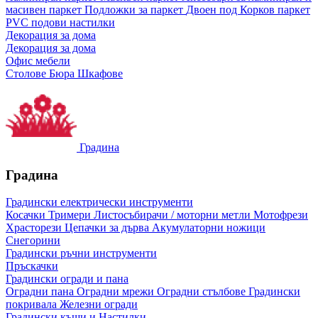
масивен паркет
Подложки за паркет
Двоен под
Корков паркет
PVC подови настилки
Декорация за дома
Декорация за дома
Офис мебели
Столове
Бюра
Шкафове
Градина
Градина
Градински електрически инструменти
Косачки
Тримери
Листосъбирачи / моторни метли
Мотофрези
Храсторези
Цепачки за дърва
Акумулаторни ножици
Снегорини
Градински ръчни инструменти
Пръскачки
Градински огради и пана
Оградни пана
Оградни мрежи
Оградни стълбове
Градински
покривала
Железни огради
Градински къщи и Настилки