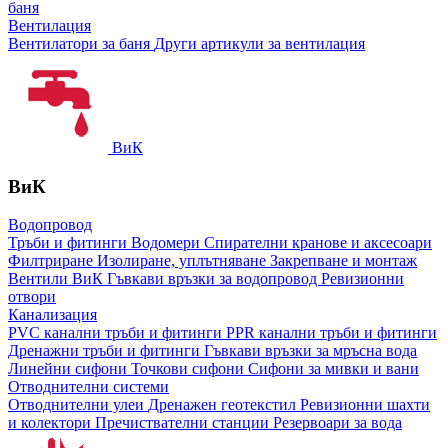
баня
Вентилация
Вентилатори за баня
Други артикули за вентилация
ВиК
ВиК
Водопровод
Тръби и фитинги
Водомери
Спирателни кранове и аксесоари
Филтриране
Изолиране, уплътняване
Закрепване и монтаж
Вентили ВиК
Гъвкави връзки за водопровод
Ревизионни
отвори
Канализация
PVC канални тръби и фитинги
PPR канални тръби и фитинги
Дренажни тръби и фитинги
Гъвкави връзки за мръсна вода
Линейни сифони
Точкови сифони
Сифони за мивки и вани
Отводнителни системи
Отводнителни улеи
Дренажен геотекстил
Ревизионни шахти
и колектори
Пречиствателни станции
Резервоари за вода