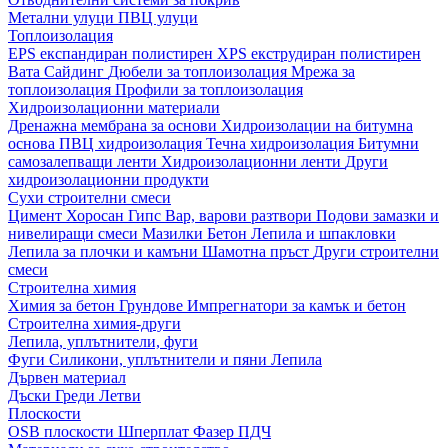
Метални улуци
ПВЦ улуци
Топлоизолация
EPS експандиран полистирен
XPS екструдиран полистирен
Вата
Сайдинг
Дюбели за топлоизолация
Мрежа за
топлоизолация
Профили за топлоизолация
Хидроизолационни материали
Дренажна мембрана за основи
Хидроизолации на битумна
основа
ПВЦ хидроизолация
Течна хидроизолация
Битумни
самозалепващи ленти
Хидроизолационни ленти
Други
хидроизолационни продукти
Сухи строителни смеси
Цимент
Хоросан
Гипс
Вар, варови разтвори
Подови замазки и
нивелиращи смеси
Мазилки
Бетон
Лепила и шпакловки
Лепила за плочки и камъни
Шамотна пръст
Други строителни
смеси
Строителна химия
Химия за бетон
Грундове
Импрегнатори за камък и бетон
Строителна химия-други
Лепила, уплътнители, фуги
Фуги
Силикони, уплътнители и пяни
Лепила
Дървен материал
Дъски
Греди
Летви
Плоскости
OSB плоскости
Шперплат
Фазер
ПДЧ