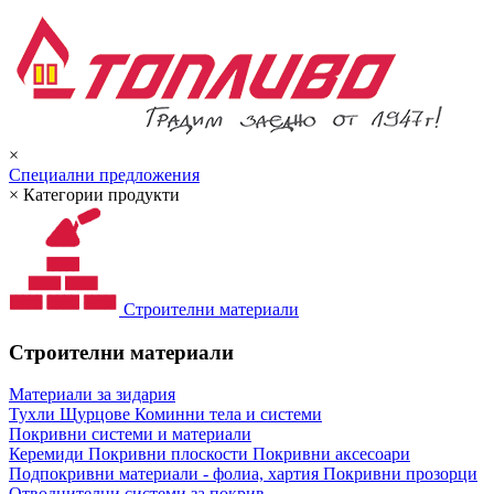
×
Специални предложения
×
Категории продукти
Строителни материали
Строителни материали
Материали за зидария
Тухли
Щурцове
Коминни тела и системи
Покривни системи и материали
Керемиди
Покривни плоскости
Покривни аксесоари
Подпокривни материали - фолиа, хартия
Покривни прозорци
Отводнителни системи за покрив