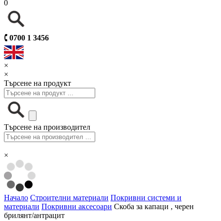
0
🕻
0700 1 3456
×
×
Търсене на продукт
Търсене на производител
×
Начало
Строителни материали
Покривни системи и
материали
Покривни аксесоари
Скоба за капаци , черен
брилянт/антрацит