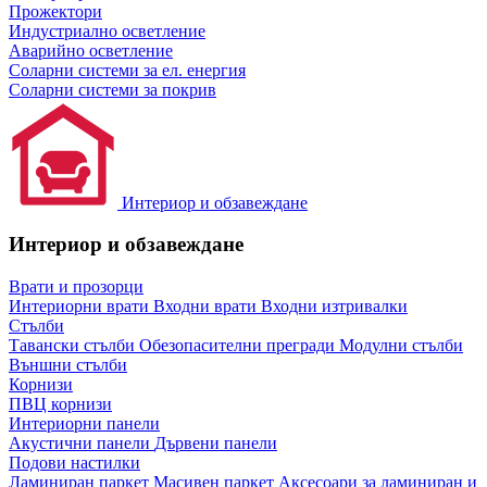
Прожектори
Индустриално осветление
Аварийно осветление
Соларни системи за ел. енергия
Соларни системи за покрив
Интериор и обзавеждане
Интериор и обзавеждане
Врати и прозорци
Интериорни врати
Входни врати
Входни изтривалки
Стълби
Тавански стълби
Обезопасителни прегради
Модулни стълби
Външни стълби
Корнизи
ПВЦ корнизи
Интериорни панели
Акустични панели
Дървени панели
Подови настилки
Ламиниран паркет
Масивен паркет
Аксесоари за ламиниран и