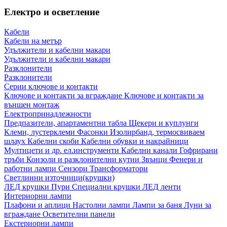
Електро и осветление
Кабели
Кабели на метър
Удължители и кабелни макари
Удължители и кабелни макари
Разклонители
Разклонители
Серии ключове и контакти
Ключове и контакти за вграждане
Ключове и контакти за
външен монтаж
Електропринадлежности
Предпазители, апартаментни табла
Щекери и куплунги
Клеми, лустерклеми
Фасонки
Изолирбанд, термосвиваем
шлаух
Кабелни скоби
Кабелни обувки и накрайници
Мултицети и др. ел.инструменти
Кабелни канали
Гофрирани
тръби
Конзоли и разклонителни кутии
Звънци
Фенери и
работни лампи
Сензори
Трансформатори
Светлинни източници(крушки)
ЛЕД крушки
Пури
Специални крушки
ЛЕД ленти
Интериорни лампи
Плафони и аплици
Настолни лампи
Лампи за баня
Луни за
вграждане
Осветителни панели
Екстериорни лампи