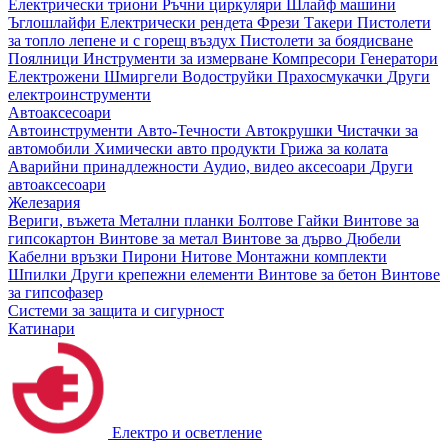
Електрически триони
Ръчни циркуляри
Шлайф машини
Ъглошлайфи
Електрически рендета
Фрези
Такери
Пистолети
за топло лепене и с горещ въздух
Пистолети за боядисване
Поялници
Инструменти за измерване
Компресори
Генератори
Електрожени
Шмиргели
Водоструйки
Прахосмукачки
Други
електроинструменти
Автоаксесоари
Автоинструменти
Авто-Течности
Автокрушки
Чистачки за
автомобили
Химически авто продукти
Грижа за колата
Аварийни принадлежности
Аудио, видео аксесоари
Други
автоаксесоари
Железария
Вериги, въжета
Метални планки
Болтове
Гайки
Винтове за
гипсокартон
Винтове за метал
Винтове за дърво
Дюбели
Кабелни връзки
Пирони
Нитове
Монтажни комплекти
Шпилки
Други крепежни елементи
Винтове за бетон
Винтове
за гипсофазер
Системи за защита и сигурност
Катинари
Електро и осветление