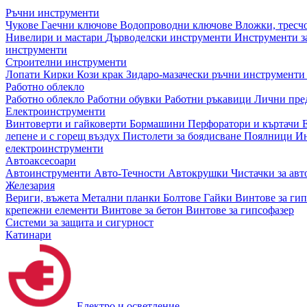
Ръчни инструменти
Чукове
Гаечни ключове
Водопроводни ключове
Вложки, тресч
Нивелири и мастари
Дърводелски инструменти
Инструменти за
инструменти
Строителни инструменти
Лопати
Кирки
Кози крак
Зидаро-мазачески ръчни инструмент
Работно облекло
Работно облекло
Работни обувки
Работни ръкавици
Лични пре
Електроинструменти
Винтоверти и гайковерти
Бормашини
Перфоратори и къртачи
лепене и с горещ въздух
Пистолети за боядисване
Поялници
Ин
електроинструменти
Автоаксесоари
Автоинструменти
Авто-Течности
Автокрушки
Чистачки за ав
Железария
Вериги, въжета
Метални планки
Болтове
Гайки
Винтове за ги
крепежни елементи
Винтове за бетон
Винтове за гипсофазер
Системи за защита и сигурност
Катинари
Електро и осветление