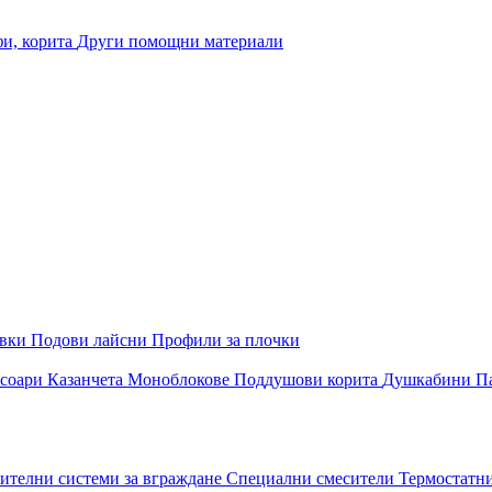
и, корита
Други помощни материали
овки
Подови лайсни
Профили за плочки
соари
Казанчета
Моноблокове
Поддушови корита
Душкабини
П
ителни системи за вграждане
Специални смесители
Термостатн