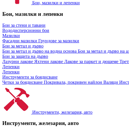
Бои, мазилки и лепенки
Бои, мазилки и лепенки
Бои за стени и тавани
Вододисперсионни бои
Мазилки
Фасадни мазилки
Грундове за мазилки
Бои за метал и дърво
Бои за метал и дърво на водна основа
Бои за метал и дърво на 
Бои за защита на дърво
Лазурни лакове
Яхтени лакове
Лакове за паркет и дюшеме
Трет
Лепенки
Лепенки
Инструменти за боядисване
Четки за боядисване
Покривала, покривен найлон
Валяци
Инст
Инструменти, железария, авто
Инструменти, железария, авто