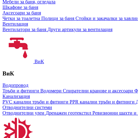
Мебели за баня, огледала
Шкафове за баня
Аксесоари за баня
Четки за тоалетна
Полици за баня
Стойки и закачалки за хавли
Вентилация
Вентилатори за баня
Други артикули за вентилация
ВиК
ВиК
Водопровод
Тръби и фитинги
Водомери
Спирателни кранове и аксесоари
Ф
Канализация
PVC канални тръби и фитинги
PPR канални тръби и фитинги
Отводнителни системи
Отводнителни улеи
Дренажен геотекстил
Ревизионни шахти и