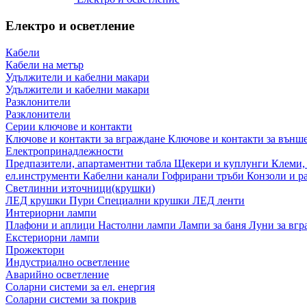
Електро и осветление
Кабели
Кабели на метър
Удължители и кабелни макари
Удължители и кабелни макари
Разклонители
Разклонители
Серии ключове и контакти
Ключове и контакти за вграждане
Ключове и контакти за външ
Електропринадлежности
Предпазители, апартаментни табла
Щекери и куплунги
Клеми,
ел.инструменти
Кабелни канали
Гофрирани тръби
Конзоли и р
Светлинни източници(крушки)
ЛЕД крушки
Пури
Специални крушки
ЛЕД ленти
Интериорни лампи
Плафони и аплици
Настолни лампи
Лампи за баня
Луни за вг
Екстериорни лампи
Прожектори
Индустриално осветление
Аварийно осветление
Соларни системи за ел. енергия
Соларни системи за покрив