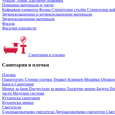
Чували, торби
Хартиени опаковки
Помощни материали и уреди
Кофражни елементи
Фолиа
Строителни стълби
Строителни коф
Звукоизолационни и шумоизолационни материали
Звукоизолационни материали
Фасада
Фасадни плоскости
Санитария и плочки
Санитария и плочки
Плочки
Гранитогрес
Стенни плочки
Теракот
Клинкер
Мозайки
Облиц
Баня и Санитария
Мивки за баня
Пиедестали за мивка
Тоалетни чинии
Бидета
Пи
части
Модулни системи
Кухненска санитария
Кухненски мивки
Смесители
Едноръкохваткови смесители
Двуръкохваткови смесители
Смес