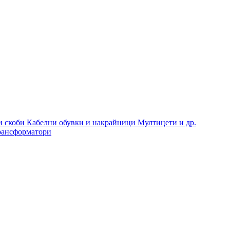
и скоби
Кабелни обувки и накрайници
Мултицети и др.
рансформатори