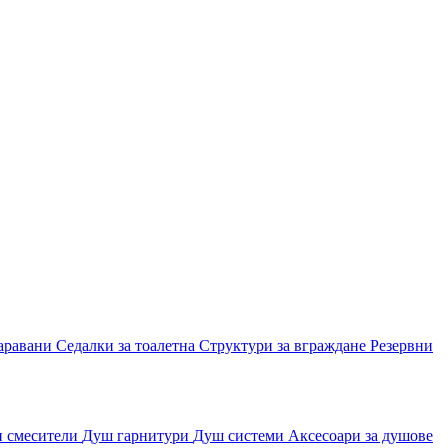
аравани
Седалки за тоалетна
Структури за вграждане
Резервни
и смесители
Душ гарнитури
Душ системи
Аксесоари за душове