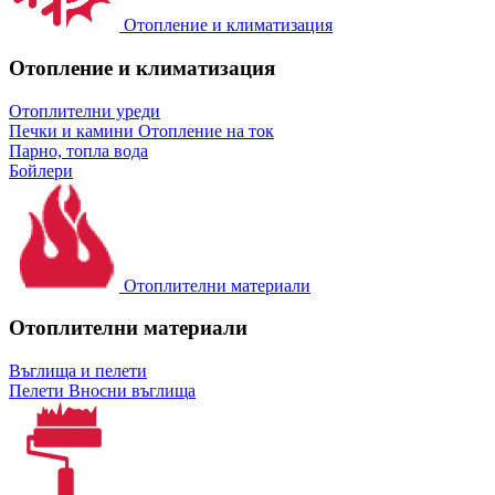
Отопление и климатизация
Отопление и климатизация
Отоплителни уреди
Печки и камини
Отопление на ток
Парно, топла вода
Бойлери
Отоплителни материали
Отоплителни материали
Въглища и пелети
Пелети
Вносни въглища