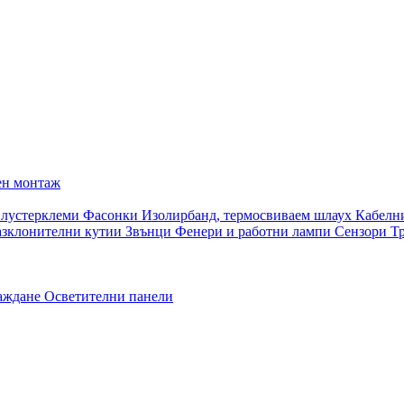
ен монтаж
 лустерклеми
Фасонки
Изолирбанд, термосвиваем шлаух
Кабелн
азклонителни кутии
Звънци
Фенери и работни лампи
Сензори
Т
раждане
Осветителни панели