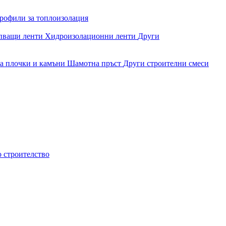
рофили за топлоизолация
епващи ленти
Хидроизолационни ленти
Други
за плочки и камъни
Шамотна пръст
Други строителни смеси
о строителство