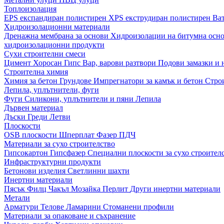
Топлоизолация
EPS експандиран полистирен
XPS екструдиран полистирен
Ва
Хидроизолационни материали
Дренажна мембрана за основи
Хидроизолации на битумна осн
хидроизолационни продукти
Сухи строителни смеси
Цимент
Хоросан
Гипс
Вар, варови разтвори
Подови замазки и
Строителна химия
Химия за бетон
Грундове
Импрегнатори за камък и бетон
Стро
Лепила, уплътнители, фуги
Фуги
Силикони, уплътнители и пяни
Лепила
Дървен материал
Дъски
Греди
Летви
Плоскости
OSB плоскости
Шперплат
Фазер
ПДЧ
Материали за сухо строителство
Гипсокартон
Гипсфазер
Специални плоскости за сухо строител
Инфраструктурни продукти
Бетонови изделия
Светлинни шахти
Инертни материали
Пясък
Филц
Чакъл
Мозайкa
Перлит
Други инертни материали
Метали
Арматури
Телове
Ламарини
Стоманени профили
Материали за опаковане и съхранение