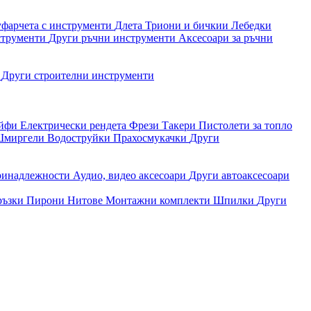
уфарчета с инструменти
Длета
Триони и бичкии
Лебедки
струменти
Други ръчни инструменти
Аксесоари за ръчни
и
Други строителни инструменти
айфи
Електрически рендета
Фрези
Такери
Пистолети за топло
миргели
Водоструйки
Прахосмукачки
Други
ринадлежности
Аудио, видео аксесоари
Други автоаксесоари
ръзки
Пирони
Нитове
Монтажни комплекти
Шпилки
Други