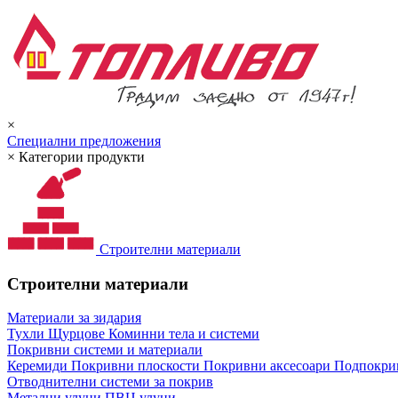
×
Специални предложения
×
Категории продукти
Строителни материали
Строителни материали
Материали за зидария
Тухли
Щурцове
Коминни тела и системи
Покривни системи и материали
Керемиди
Покривни плоскости
Покривни аксесоари
Подпокрив
Отводнителни системи за покрив
Метални улуци
ПВЦ улуци