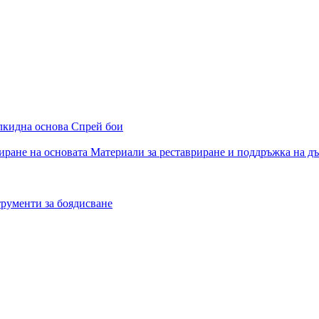
алкидна основа
Спрей бои
иране на основата
Материали за реставриране и поддръжка на д
рументи за боядисване