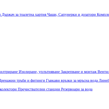
и
Държач за тоалетна хартия
Чаши, Сапунерки и дозатори
Компле
илтриране
Изолиране, уплътняване
Закрепване и монтаж
Венти
Дренажни тръби и фитинги
Гъвкави връзки за мръсна вода
Лине
 колектори
Пречиствателни станции
Резервоари за вода