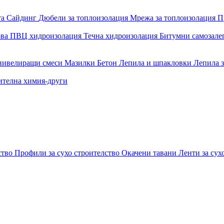
та
Сайдинг
Дюбели за топлоизолация
Мрежа за топлоизолация
П
ова
ПВЦ хидроизолация
Течна хидроизолация
Битумни самозал
 нивелиращи смеси
Мазилки
Бетон
Лепила и шпакловки
Лепила 
ителна химия-други
ство
Профили за сухо строителство
Окачени тавани
Ленти за сух