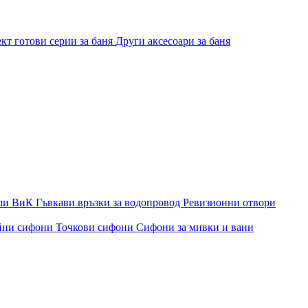
кт готови серии за баня
Други аксесоари за баня
ли ВиК
Гъвкави връзки за водопровод
Ревизионни отвори
йни сифони
Точкови сифони
Сифони за мивки и вани