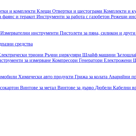
отки и комплекти
Клещи
Отвертки и шестограми
Комплекти и к
 фаянс и теракот
Инструменти за работа с газобетон
Режещи ин
и
Измервателни инструменти
Пистолети за пяна, силикон и друг
дпазни средства
Електрически триони
Ръчни циркуляри
Шлайф машини
Ъглошл
струменти за измерване
Компресори
Генератори
Електрожени
Ш
томобили
Химически авто продукти
Грижа за колата
Аварийни п
псокартон
Винтове за метал
Винтове за дърво
Дюбели
Кабелни в