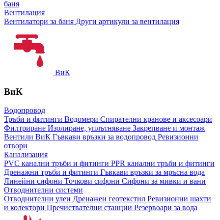
баня
Вентилация
Вентилатори за баня
Други артикули за вентилация
ВиК
ВиК
Водопровод
Тръби и фитинги
Водомери
Спирателни кранове и аксесоари
Филтриране
Изолиране, уплътняване
Закрепване и монтаж
Вентили ВиК
Гъвкави връзки за водопровод
Ревизионни
отвори
Канализация
PVC канални тръби и фитинги
PPR канални тръби и фитинги
Дренажни тръби и фитинги
Гъвкави връзки за мръсна вода
Линейни сифони
Точкови сифони
Сифони за мивки и вани
Отводнителни системи
Отводнителни улеи
Дренажен геотекстил
Ревизионни шахти
и колектори
Пречиствателни станции
Резервоари за вода