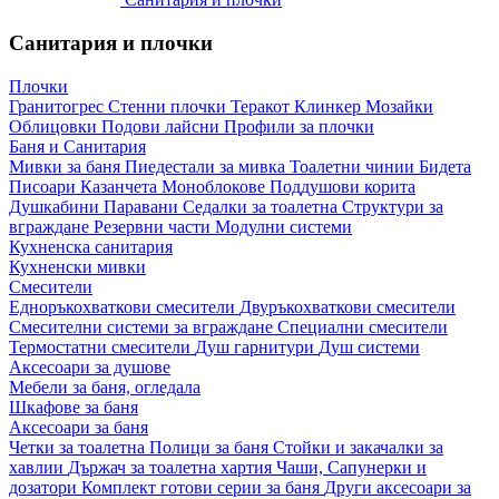
Санитария и плочки
Плочки
Гранитогрес
Стенни плочки
Теракот
Клинкер
Мозайки
Облицовки
Подови лайсни
Профили за плочки
Баня и Санитария
Мивки за баня
Пиедестали за мивка
Тоалетни чинии
Бидета
Писоари
Казанчета
Моноблокове
Поддушови корита
Душкабини
Паравани
Седалки за тоалетна
Структури за
вграждане
Резервни части
Модулни системи
Кухненска санитария
Кухненски мивки
Смесители
Едноръкохваткови смесители
Двуръкохваткови смесители
Смесителни системи за вграждане
Специални смесители
Термостатни смесители
Душ гарнитури
Душ системи
Аксесоари за душове
Мебели за баня, огледала
Шкафове за баня
Аксесоари за баня
Четки за тоалетна
Полици за баня
Стойки и закачалки за
хавлии
Държач за тоалетна хартия
Чаши, Сапунерки и
дозатори
Комплект готови серии за баня
Други аксесоари за