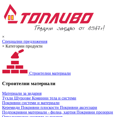
×
Специални предложения
×
Категории продукти
Строителни материали
Строителни материали
Материали за зидария
Тухли
Щурцове
Коминни тела и системи
Покривни системи и материали
Керемиди
Покривни плоскости
Покривни аксесоари
Подпокривни материали - фолиа, хартия
Покривни прозорци
Отводнителни системи за покрив