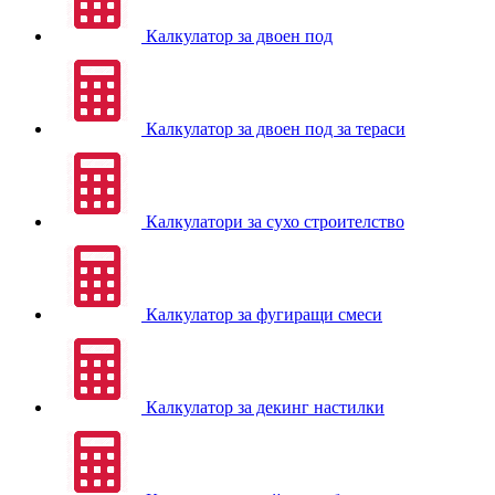
Калкулатор за двоен под
Калкулатор за двоен под за тераси
Калкулатори за сухо строителство
Калкулатор за фугиращи смеси
Калкулатор за декинг настилки