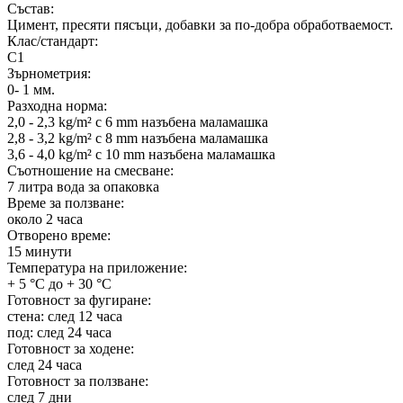
Състав:
Цимент, пресяти пясъци, добавки за по-добра обработваемост.
Клас/стандарт:
С1
Зърнометрия:
0- 1 мм.
Разходна норма:
2,0 - 2,3 kg/m² с 6 mm назъбена маламашка
2,8 - 3,2 kg/m² с 8 mm назъбена маламашка
3,6 - 4,0 kg/m² с 10 mm назъбена маламашка
Съотношение на смесване:
7 л‍и‍т‍р‍а‍ вода за о‍п‍а‍к‍овка
Време за ползване:
около 2 часа
Отворено време:
15 минути
Температура на приложение:
+ 5 °C до + 30 °C
Готовност за фугиране:
стена: след 12 часа
под: след 24 часа‍
Готовност за ходене:
след 24 часа‍
Готовност за ползване:
след 7 дни