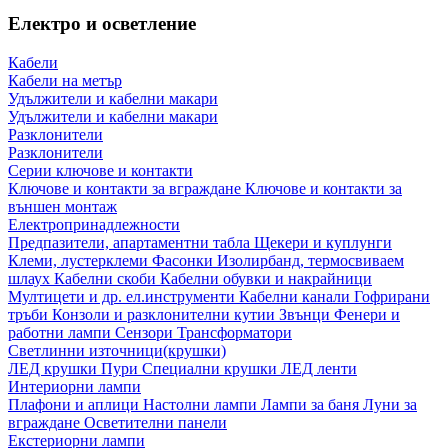
Електро и осветление
Кабели
Кабели на метър
Удължители и кабелни макари
Удължители и кабелни макари
Разклонители
Разклонители
Серии ключове и контакти
Ключове и контакти за вграждане
Ключове и контакти за
външен монтаж
Електропринадлежности
Предпазители, апартаментни табла
Щекери и куплунги
Клеми, лустерклеми
Фасонки
Изолирбанд, термосвиваем
шлаух
Кабелни скоби
Кабелни обувки и накрайници
Мултицети и др. ел.инструменти
Кабелни канали
Гофрирани
тръби
Конзоли и разклонителни кутии
Звънци
Фенери и
работни лампи
Сензори
Трансформатори
Светлинни източници(крушки)
ЛЕД крушки
Пури
Специални крушки
ЛЕД ленти
Интериорни лампи
Плафони и аплици
Настолни лампи
Лампи за баня
Луни за
вграждане
Осветителни панели
Екстериорни лампи