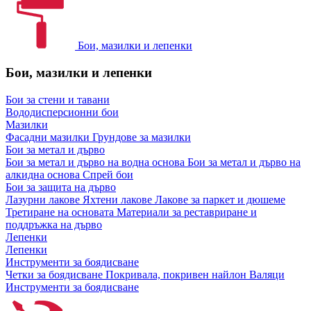
Бои, мазилки и лепенки
Бои, мазилки и лепенки
Бои за стени и тавани
Вододисперсионни бои
Мазилки
Фасадни мазилки
Грундове за мазилки
Бои за метал и дърво
Бои за метал и дърво на водна основа
Бои за метал и дърво на
алкидна основа
Спрей бои
Бои за защита на дърво
Лазурни лакове
Яхтени лакове
Лакове за паркет и дюшеме
Третиране на основата
Материали за реставриране и
поддръжка на дърво
Лепенки
Лепенки
Инструменти за боядисване
Четки за боядисване
Покривала, покривен найлон
Валяци
Инструменти за боядисване