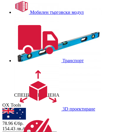
Мобилен търговски модул
Транспорт
СПЕЦИАЛНА ЦЕНА
OX Tools
3D проектиране
78.96
€/бр.
154.43
лв./бр.