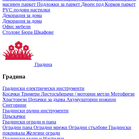
масивен паркет
Подложки за паркет
Двоен под
Корков паркет
PVC подови настилки
Декорация за дома
Декорация за дома
Офис мебели
Столове
Бюра
Шкафове
Градина
Градина
Градински електрически инструменти
Косачки
Тримери
Листосъбирачи / моторни метли
Мотофрези
Храсторези
Цепачки за дърва
Акумулаторни ножици
Снегорини
Градински ръчни инструменти
Пръскачки
Градински огради и пана
Оградни пана
Оградни мрежи
Оградни стълбове
Градински
покривала
Железни огради
Градински къщи и Настилки