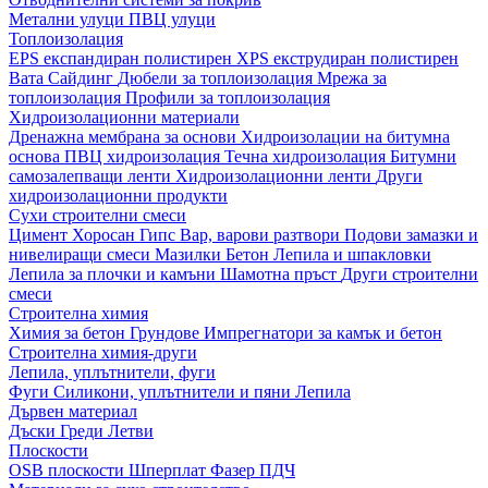
Метални улуци
ПВЦ улуци
Топлоизолация
EPS експандиран полистирен
XPS екструдиран полистирен
Вата
Сайдинг
Дюбели за топлоизолация
Мрежа за
топлоизолация
Профили за топлоизолация
Хидроизолационни материали
Дренажна мембрана за основи
Хидроизолации на битумна
основа
ПВЦ хидроизолация
Течна хидроизолация
Битумни
самозалепващи ленти
Хидроизолационни ленти
Други
хидроизолационни продукти
Сухи строителни смеси
Цимент
Хоросан
Гипс
Вар, варови разтвори
Подови замазки и
нивелиращи смеси
Мазилки
Бетон
Лепила и шпакловки
Лепила за плочки и камъни
Шамотна пръст
Други строителни
смеси
Строителна химия
Химия за бетон
Грундове
Импрегнатори за камък и бетон
Строителна химия-други
Лепила, уплътнители, фуги
Фуги
Силикони, уплътнители и пяни
Лепила
Дървен материал
Дъски
Греди
Летви
Плоскости
OSB плоскости
Шперплат
Фазер
ПДЧ