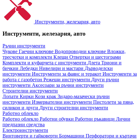
Инструменти, железария, авто
Инструменти, железария, авто
Ръчни инструменти
Чукове
Гаечни ключове
Водопроводни ключове
Вложки,
тресчотки и комплекти
Клещи
Отвертки и шестограми
Комплекти и куфарчета с инструменти
Длета
Триони и
бичкии
Лебедки
Нивелири и мастари
Дърводелски
инструменти
Инструменти за фаянс и теракот
Инструменти за
работа с газобетон
Режещи инструменти
Други ръчни
инструменти
Аксесоари за ръчни инструменти
Строителни инструменти
Лопати
Кирки
Кози крак
Зидаро-мазачески ръчни
инструменти
Измервателни инструменти
Пистолети за пяна,
силикон и други
Други строителни инструменти
Работно облекло
Работно облекло
Работни обувки
Работни ръкавици
Лични
предпазни средства
Електроинструменти
Винтоверти и гайковерти
Бормашини
Перфоратори и къртачи