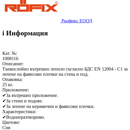
Рьофикс ЕООД
i
Информация
Кат. №:
1008116
Описание:
Тънкослойно вътрешно лепило съгласно БДС EN 12004 - С1 за
лепене на фаянсови плочки на стена и под.
Опаковка:
25 кг.
Приложение:
✔
За вътрешно приложение.
✔
За стени и подове.
✔
За лепене на керамични и фаянсови плочки.
Характеристики:
✔
Водонеразтворимо.
Цветове:
Сив