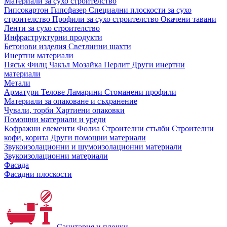
Материали за сухо строителство
Гипсокартон
Гипсфазер
Специални плоскости за сухо
строителство
Профили за сухо строителство
Окачени тавани
Ленти за сухо строителство
Инфраструктурни продукти
Бетонови изделия
Светлинни шахти
Инертни материали
Пясък
Филц
Чакъл
Мозайкa
Перлит
Други инертни
материали
Метали
Арматури
Телове
Ламарини
Стоманени профили
Материали за опаковане и съхранение
Чували, торби
Хартиени опаковки
Помощни материали и уреди
Кофражни елементи
Фолиа
Строителни стълби
Строителни
кофи, корита
Други помощни материали
Звукоизолационни и шумоизолационни материали
Звукоизолационни материали
Фасада
Фасадни плоскости
Санитария и плочки