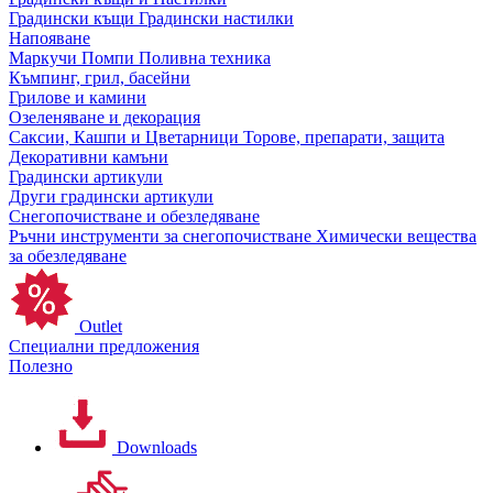
Градински къщи
Градински настилки
Напояване
Маркучи
Помпи
Поливна техника
Къмпинг, грил, басейни
Грилове и камини
Озеленяване и декорация
Саксии, Кашпи и Цветарници
Торове, препарати, защита
Декоративни камъни
Градински артикули
Други градински артикули
Снегопочистване и обезледяване
Ръчни инструменти за снегопочистване
Химически вещества
за обезледяване
Outlet
Специални предложения
Полезно
Downloads