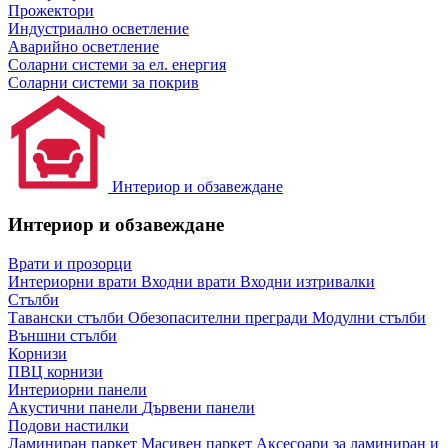
Прожектори
Индустриално осветление
Аварийно осветление
Соларни системи за ел. енергия
Соларни системи за покрив
Интериор и обзавеждане
Интериор и обзавеждане
Врати и прозорци
Интериорни врати
Входни врати
Входни изтривалки
Стълби
Тавански стълби
Обезопасителни прегради
Модулни стълби
Външни стълби
Корнизи
ПВЦ корнизи
Интериорни панели
Акустични панели
Дървени панели
Подови настилки
Ламиниран паркет
Масивен паркет
Аксесоари за ламиниран и