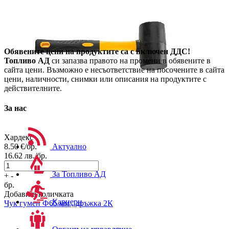
Обявените цени на продуктите са с включен ДДС!
Топливо АД
си запазва правото на промени в обявените в
сайта цени. Възможно е несъответствие на посочените в сайта
цени, наличности, снимки или описания на продуктите с
действителните.
За нас
Хардекс
Актуално
8.50
€/бр.
16.62
лв./бр.
За Топливо АД
+
-
бр.
Добави в количката
Кариери
Чук гумен Ф65 мм , дръжка 2К