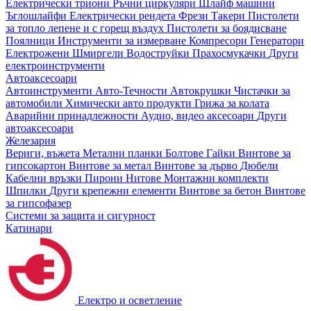
Електрически триони
Ръчни циркуляри
Шлайф машини
Ъглошлайфи
Електрически рендета
Фрези
Такери
Пистолети
за топло лепене и с горещ въздух
Пистолети за боядисване
Поялници
Инструменти за измерване
Компресори
Генератори
Електрожени
Шмиргели
Водоструйки
Прахосмукачки
Други
електроинструменти
Автоаксесоари
Автоинструменти
Авто-Течности
Автокрушки
Чистачки за
автомобили
Химически авто продукти
Грижа за колата
Аварийни принадлежности
Аудио, видео аксесоари
Други
автоаксесоари
Железария
Вериги, въжета
Метални планки
Болтове
Гайки
Винтове за
гипсокартон
Винтове за метал
Винтове за дърво
Дюбели
Кабелни връзки
Пирони
Нитове
Монтажни комплекти
Шпилки
Други крепежни елементи
Винтове за бетон
Винтове
за гипсофазер
Системи за защита и сигурност
Катинари
Електро и осветление