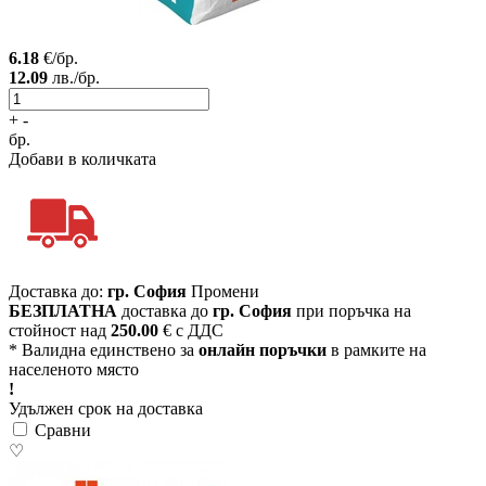
6.18
€/бр.
12.09
лв./бр.
+
-
бр.
Добави в количката
Доставка до:
гр. София
Промени
БЕЗПЛАТНА
доставка до
гр. София
при поръчка на
стойност над
250.00
€ с ДДС
* Валидна единствено за
онлайн поръчки
в рамките на
населеното място
!
Удължен срок на доставка
Сравни
♡