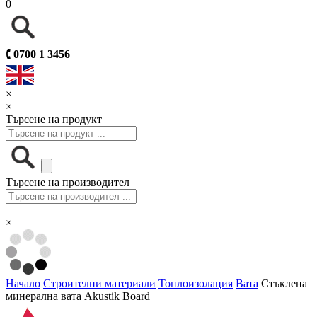
0
🕻
0700 1 3456
×
×
Търсене на продукт
Търсене на производител
×
Начало
Строителни материали
Топлоизолация
Вата
Стъклена
минерална вата Akustik Board