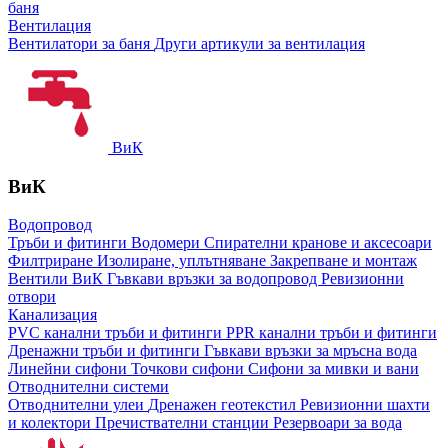
баня
Вентилация
Вентилатори за баня
Други артикули за вентилация
ВиК
ВиК
Водопровод
Тръби и фитинги
Водомери
Спирателни кранове и аксесоари
Филтриране
Изолиране, уплътняване
Закрепване и монтаж
Вентили ВиК
Гъвкави връзки за водопровод
Ревизионни
отвори
Канализация
PVC канални тръби и фитинги
PPR канални тръби и фитинги
Дренажни тръби и фитинги
Гъвкави връзки за мръсна вода
Линейни сифони
Точкови сифони
Сифони за мивки и вани
Отводнителни системи
Отводнителни улеи
Дренажен геотекстил
Ревизионни шахти
и колектори
Пречиствателни станции
Резервоари за вода