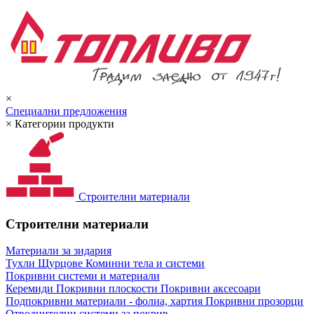
×
Специални предложения
×
Категории продукти
Строителни материали
Строителни материали
Материали за зидария
Тухли
Щурцове
Коминни тела и системи
Покривни системи и материали
Керемиди
Покривни плоскости
Покривни аксесоари
Подпокривни материали - фолиа, хартия
Покривни прозорци
Отводнителни системи за покрив