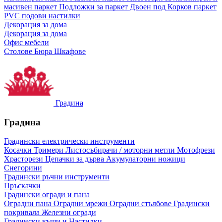
масивен паркет
Подложки за паркет
Двоен под
Корков паркет
PVC подови настилки
Декорация за дома
Декорация за дома
Офис мебели
Столове
Бюра
Шкафове
Градина
Градина
Градински електрически инструменти
Косачки
Тримери
Листосъбирачи / моторни метли
Мотофрези
Храсторези
Цепачки за дърва
Акумулаторни ножици
Снегорини
Градински ръчни инструменти
Пръскачки
Градински огради и пана
Оградни пана
Оградни мрежи
Оградни стълбове
Градински
покривала
Железни огради
Градински къщи и Настилки