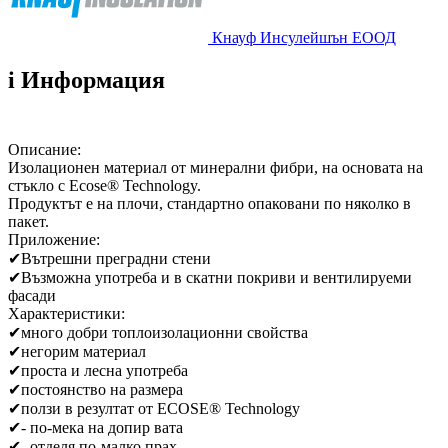
Кнауф Инсулейшън ЕООД
i
Информация
Описание:
Изолационен материал от минерални фибри, на основата на
стъкло с Ecose® Technology.
Продуктът е на плочи, стандартно опаковани по няколко в
пакет.
Приложение:
✔
Вътрешни преградни стени
✔
Възможна употреба и в скатни покриви и вентилируеми
фасади
Характеристики:
✔
много добри топлоизолационни свойства
✔
негорим материал
✔
проста и лесна употреба
✔
постоянство на размера
✔
ползи в резултат от ECOSE® Technology
✔
- по-мека на допир вата
✔
- отделя по-малко прах