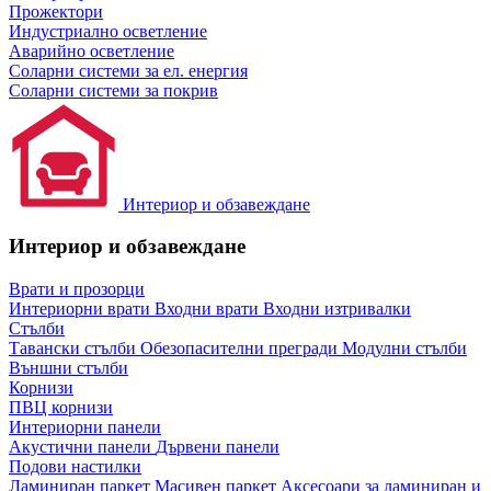
Прожектори
Индустриално осветление
Аварийно осветление
Соларни системи за ел. енергия
Соларни системи за покрив
Интериор и обзавеждане
Интериор и обзавеждане
Врати и прозорци
Интериорни врати
Входни врати
Входни изтривалки
Стълби
Тавански стълби
Обезопасителни прегради
Модулни стълби
Външни стълби
Корнизи
ПВЦ корнизи
Интериорни панели
Акустични панели
Дървени панели
Подови настилки
Ламиниран паркет
Масивен паркет
Аксесоари за ламиниран и