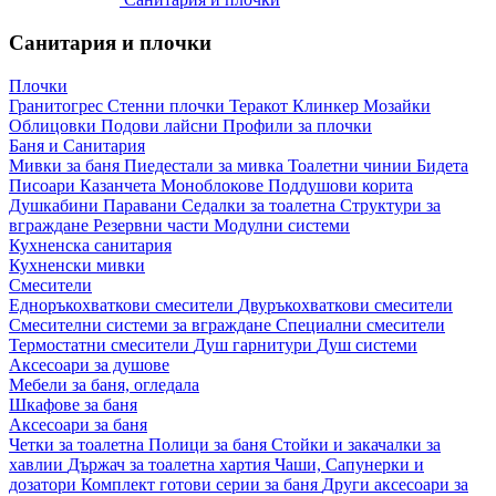
Санитария и плочки
Плочки
Гранитогрес
Стенни плочки
Теракот
Клинкер
Мозайки
Облицовки
Подови лайсни
Профили за плочки
Баня и Санитария
Мивки за баня
Пиедестали за мивка
Тоалетни чинии
Бидета
Писоари
Казанчета
Моноблокове
Поддушови корита
Душкабини
Паравани
Седалки за тоалетна
Структури за
вграждане
Резервни части
Модулни системи
Кухненска санитария
Кухненски мивки
Смесители
Едноръкохваткови смесители
Двуръкохваткови смесители
Смесителни системи за вграждане
Специални смесители
Термостатни смесители
Душ гарнитури
Душ системи
Аксесоари за душове
Мебели за баня, огледала
Шкафове за баня
Аксесоари за баня
Четки за тоалетна
Полици за баня
Стойки и закачалки за
хавлии
Държач за тоалетна хартия
Чаши, Сапунерки и
дозатори
Комплект готови серии за баня
Други аксесоари за