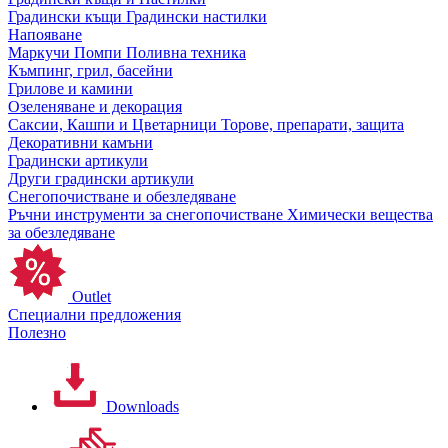
Градински къщи
Градински настилки
Напояване
Маркучи
Помпи
Поливна техника
Къмпинг, грил, басейни
Грилове и камини
Озеленяване и декорация
Саксии, Кашпи и Цветарници
Торове, препарати, защита
Декоративни камъни
Градински артикули
Други градински артикули
Снегопочистване и обезледяване
Ръчни инструменти за снегопочистване
Химически вещества
за обезледяване
Outlet
Специални предложения
Полезно
Downloads