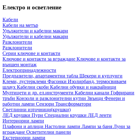
Електро и осветление
Кабели
Кабели на метър
Удължители и кабелни макари
Удължители и кабелни макари
Разклонители
Разклонители
Серии ключове и контакти
Ключове и контакти за вграждане
Ключове и контакти за
външен монтаж
Електропринадлежности
Предпазители, апартаментни табла
Щекери и куплунги
Клеми, лустерклеми
Фасонки
Изолирбанд, термосвиваем
шлаух
Кабелни скоби
Кабелни обувки и накрайници
Мултицети и др. ел.инструменти
Кабелни канали
Гофрирани
тръби
Конзоли и разклонителни кутии
Звънци
Фенери и
работни лампи
Сензори
Трансформатори
Светлинни източници(крушки)
ЛЕД крушки
Пури
Специални крушки
ЛЕД ленти
Интериорни лампи
Плафони и аплици
Настолни лампи
Лампи за баня
Луни за
вграждане
Осветителни панели
Екстериорни лампи