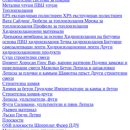
Метални улуци
ПВЦ улуци
Топлоизолация
EPS експандиран полистирен
XPS екструдиран полистирен
Вата
Сайдинг
Дюбели за топлоизолация
Мрежа за
топлоизолация
Профили за топлоизолация
Хидроизолационни материали
Дренажна мембрана за основи
Хидроизолации на битумна
основа
ПВЦ хидроизолация
Течна хидроизолация
Битумни
самозалепващи ленти
Хидроизолационни ленти
Други
хидроизолационни продукти
Сухи строителни смеси
Цимент
Хоросан
Гипс
Вар, варови разтвори
Подови замазки и
нивелиращи смеси
Мазилки
Бетон
Лепила и шпакловки
Лепила за плочки и камъни
Шамотна пръст
Други строителни
смеси
Строителна химия
Химия за бетон
Грундове
Импрегнатори за камък и бетон
Строителна химия-други
Лепила, уплътнители, фуги
Фуги
Силикони, уплътнители и пяни
Лепила
Дървен материал
Дъски
Греди
Летви
Плоскости
OSB плоскости
Шперплат
Фазер
ПДЧ