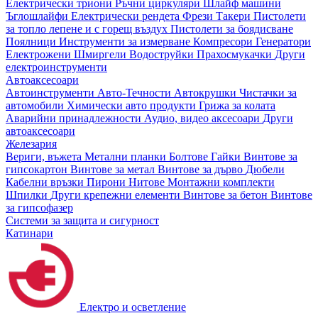
Електрически триони
Ръчни циркуляри
Шлайф машини
Ъглошлайфи
Електрически рендета
Фрези
Такери
Пистолети
за топло лепене и с горещ въздух
Пистолети за боядисване
Поялници
Инструменти за измерване
Компресори
Генератори
Електрожени
Шмиргели
Водоструйки
Прахосмукачки
Други
електроинструменти
Автоаксесоари
Автоинструменти
Авто-Течности
Автокрушки
Чистачки за
автомобили
Химически авто продукти
Грижа за колата
Аварийни принадлежности
Аудио, видео аксесоари
Други
автоаксесоари
Железария
Вериги, въжета
Метални планки
Болтове
Гайки
Винтове за
гипсокартон
Винтове за метал
Винтове за дърво
Дюбели
Кабелни връзки
Пирони
Нитове
Монтажни комплекти
Шпилки
Други крепежни елементи
Винтове за бетон
Винтове
за гипсофазер
Системи за защита и сигурност
Катинари
Електро и осветление