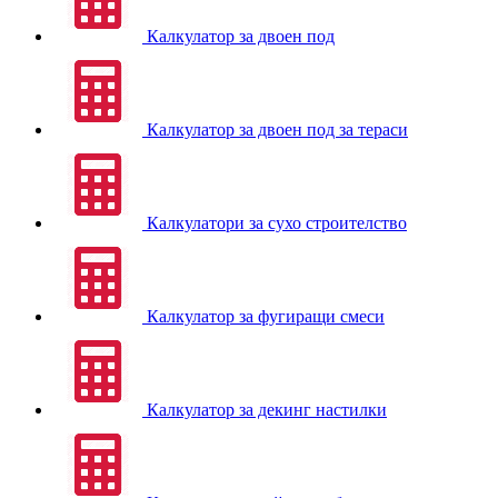
Калкулатор за двоен под
Калкулатор за двоен под за тераси
Калкулатори за сухо строителство
Калкулатор за фугиращи смеси
Калкулатор за декинг настилки