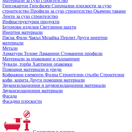
Материали за сухо строителство
Гипсокартон
Гипсфазер
Специални плоскости за сухо
строителство
Профили за сухо строителство
Окачени тавани
Ленти за сухо строителство
Инфраструктурни продукти
Бетонови изделия
Светлинни шахти
Инертни материали
Пясък
Филц
Чакъл
Мозайкa
Перлит
Други инертни
материали
Метали
Арматури
Телове
Ламарини
Стоманени профили
Материали за опаковане и съхранение
Чували, торби
Хартиени опаковки
Помощни материали и уреди
Кофражни елементи
Фолиа
Строителни стълби
Строителни
кофи, корита
Други помощни материали
Звукоизолационни и шумоизолационни материали
Звукоизолационни материали
Фасада
Фасадни плоскости
Санитария и плочки