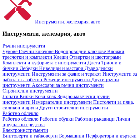
Инструменти, железария, авто
Инструменти, железария, авто
Ръчни инструменти
Чукове
Гаечни ключове
Водопроводни ключове
Вложки,
тресчотки и комплекти
Клещи
Отвертки и шестограми
Комплекти и куфарчета с инструменти
Длета
Триони и
бичкии
Лебедки
Нивелири и мастари
Дърводелски
инструменти
Инструменти за фаянс и теракот
Инструменти за
работа с газобетон
Режещи инструменти
Други ръчни
инструменти
Аксесоари за ръчни инструменти
Строителни инструменти
Лопати
Кирки
Кози крак
Зидаро-мазачески ръчни
инструменти
Измервателни инструменти
Пистолети за пяна,
силикон и други
Други строителни инструменти
Работно облекло
Работно облекло
Работни обувки
Работни ръкавици
Лични
предпазни средства
Електроинструменти
Винтоверти и гайковерти
Бормашини
Перфоратори и къртачи