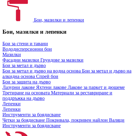
Бои, мазилки и лепенки
Бои, мазилки и лепенки
Бои за стени и тавани
Вододисперсионни бои
Мазилки
Фасадни мазилки
Грундове за мазилки
Бои за метал и дърво
Бои за метал и дърво на водна основа
Бои за метал и дърво на
алкидна основа
Спрей бои
Бои за защита на дърво
Лазурни лакове
Яхтени лакове
Лакове за паркет и дюшеме
Третиране на основата
Материали за реставриране и
поддръжка на дърво
Лепенки
Лепенки
Инструменти за боядисване
Четки за боядисване
Покривала, покривен найлон
Валяци
Инструменти за боядисване