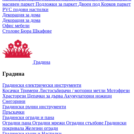
масивен паркет
Подложки за паркет
Двоен под
Корков паркет
PVC подови настилки
Декорация за дома
Декорация за дома
Офис мебели
Столове
Бюра
Шкафове
Градина
Градина
Градински електрически инструменти
Косачки
Тримери
Листосъбирачи / моторни метли
Мотофрези
Храсторези
Цепачки за дърва
Акумулаторни ножици
Снегорини
Градински ръчни инструменти
Пръскачки
Градински огради и пана
Оградни пана
Оградни мрежи
Оградни стълбове
Градински
покривала
Железни огради
Градински къщи и Настилки