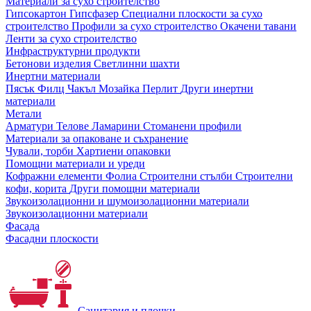
Материали за сухо строителство
Гипсокартон
Гипсфазер
Специални плоскости за сухо
строителство
Профили за сухо строителство
Окачени тавани
Ленти за сухо строителство
Инфраструктурни продукти
Бетонови изделия
Светлинни шахти
Инертни материали
Пясък
Филц
Чакъл
Мозайкa
Перлит
Други инертни
материали
Метали
Арматури
Телове
Ламарини
Стоманени профили
Материали за опаковане и съхранение
Чували, торби
Хартиени опаковки
Помощни материали и уреди
Кофражни елементи
Фолиа
Строителни стълби
Строителни
кофи, корита
Други помощни материали
Звукоизолационни и шумоизолационни материали
Звукоизолационни материали
Фасада
Фасадни плоскости
Санитария и плочки