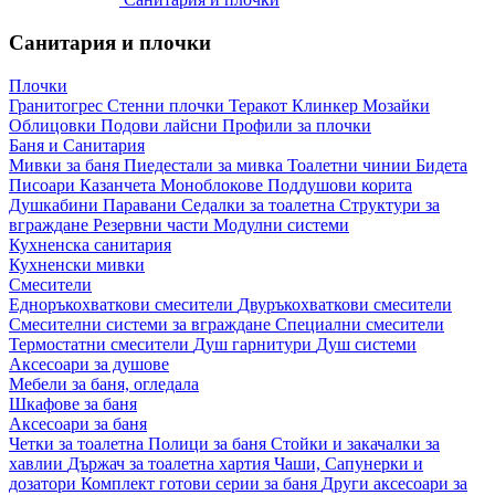
Санитария и плочки
Плочки
Гранитогрес
Стенни плочки
Теракот
Клинкер
Мозайки
Облицовки
Подови лайсни
Профили за плочки
Баня и Санитария
Мивки за баня
Пиедестали за мивка
Тоалетни чинии
Бидета
Писоари
Казанчета
Моноблокове
Поддушови корита
Душкабини
Паравани
Седалки за тоалетна
Структури за
вграждане
Резервни части
Модулни системи
Кухненска санитария
Кухненски мивки
Смесители
Едноръкохваткови смесители
Двуръкохваткови смесители
Смесителни системи за вграждане
Специални смесители
Термостатни смесители
Душ гарнитури
Душ системи
Аксесоари за душове
Мебели за баня, огледала
Шкафове за баня
Аксесоари за баня
Четки за тоалетна
Полици за баня
Стойки и закачалки за
хавлии
Държач за тоалетна хартия
Чаши, Сапунерки и
дозатори
Комплект готови серии за баня
Други аксесоари за