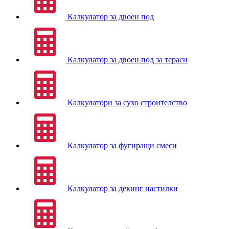
Калкулатор за двоен под
Калкулатор за двоен под за тераси
Калкулатори за сухо строителство
Калкулатор за фугиращи смеси
Калкулатор за декинг настилки