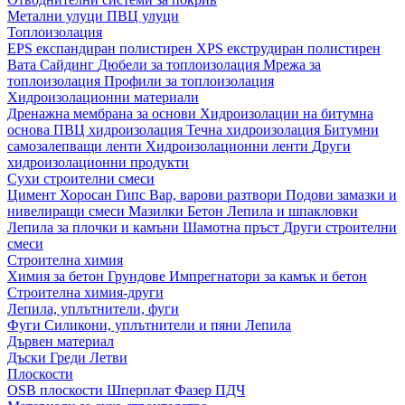
Метални улуци
ПВЦ улуци
Топлоизолация
EPS експандиран полистирен
XPS екструдиран полистирен
Вата
Сайдинг
Дюбели за топлоизолация
Мрежа за
топлоизолация
Профили за топлоизолация
Хидроизолационни материали
Дренажна мембрана за основи
Хидроизолации на битумна
основа
ПВЦ хидроизолация
Течна хидроизолация
Битумни
самозалепващи ленти
Хидроизолационни ленти
Други
хидроизолационни продукти
Сухи строителни смеси
Цимент
Хоросан
Гипс
Вар, варови разтвори
Подови замазки и
нивелиращи смеси
Мазилки
Бетон
Лепила и шпакловки
Лепила за плочки и камъни
Шамотна пръст
Други строителни
смеси
Строителна химия
Химия за бетон
Грундове
Импрегнатори за камък и бетон
Строителна химия-други
Лепила, уплътнители, фуги
Фуги
Силикони, уплътнители и пяни
Лепила
Дървен материал
Дъски
Греди
Летви
Плоскости
OSB плоскости
Шперплат
Фазер
ПДЧ