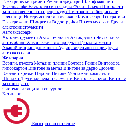
Електрически триони
Ръчни циркуляри
Шлайф машини
Ъглошлайфи
Електрически рендета
Фрези
Такери
Пистолети
за топло лепене и с горещ въздух
Пистолети за боядисване
Поялници
Инструменти за измерване
Компресори
Генератори
Електрожени
Шмиргели
Водоструйки
Прахосмукачки
Други
електроинструменти
Автоаксесоари
Автоинструменти
Авто-Течности
Автокрушки
Чистачки за
автомобили
Химически авто продукти
Грижа за колата
Аварийни принадлежности
Аудио, видео аксесоари
Други
автоаксесоари
Железария
Вериги, въжета
Метални планки
Болтове
Гайки
Винтове за
гипсокартон
Винтове за метал
Винтове за дърво
Дюбели
Кабелни връзки
Пирони
Нитове
Монтажни комплекти
Шпилки
Други крепежни елементи
Винтове за бетон
Винтове
за гипсофазер
Системи за защита и сигурност
Катинари
Електро и осветление