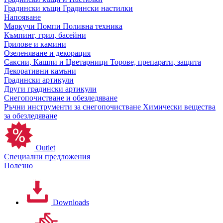
Градински къщи
Градински настилки
Напояване
Маркучи
Помпи
Поливна техника
Къмпинг, грил, басейни
Грилове и камини
Озеленяване и декорация
Саксии, Кашпи и Цветарници
Торове, препарати, защита
Декоративни камъни
Градински артикули
Други градински артикули
Снегопочистване и обезледяване
Ръчни инструменти за снегопочистване
Химически вещества
за обезледяване
Outlet
Специални предложения
Полезно
Downloads