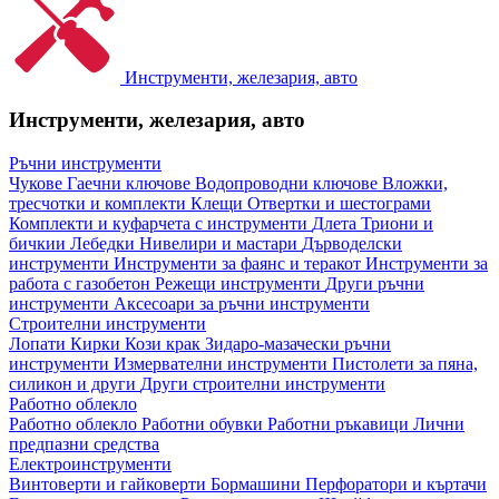
Инструменти, железария, авто
Инструменти, железария, авто
Ръчни инструменти
Чукове
Гаечни ключове
Водопроводни ключове
Вложки,
тресчотки и комплекти
Клещи
Отвертки и шестограми
Комплекти и куфарчета с инструменти
Длета
Триони и
бичкии
Лебедки
Нивелири и мастари
Дърводелски
инструменти
Инструменти за фаянс и теракот
Инструменти за
работа с газобетон
Режещи инструменти
Други ръчни
инструменти
Аксесоари за ръчни инструменти
Строителни инструменти
Лопати
Кирки
Кози крак
Зидаро-мазачески ръчни
инструменти
Измервателни инструменти
Пистолети за пяна,
силикон и други
Други строителни инструменти
Работно облекло
Работно облекло
Работни обувки
Работни ръкавици
Лични
предпазни средства
Електроинструменти
Винтоверти и гайковерти
Бормашини
Перфоратори и къртачи