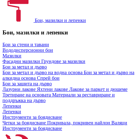
Бои, мазилки и лепенки
Бои, мазилки и лепенки
Бои за стени и тавани
Вододисперсионни бои
Мазилки
Фасадни мазилки
Грундове за мазилки
Бои за метал и дърво
Бои за метал и дърво на водна основа
Бои за метал и дърво на
алкидна основа
Спрей бои
Бои за защита на дърво
Лазурни лакове
Яхтени лакове
Лакове за паркет и дюшеме
Третиране на основата
Материали за реставриране и
поддръжка на дърво
Лепенки
Лепенки
Инструменти за боядисване
Четки за боядисване
Покривала, покривен найлон
Валяци
Инструменти за боядисване