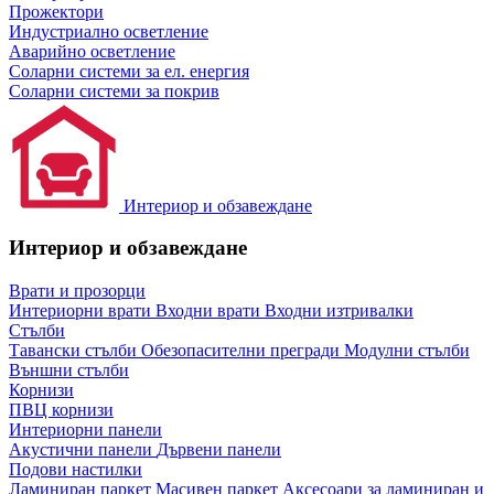
Прожектори
Индустриално осветление
Аварийно осветление
Соларни системи за ел. енергия
Соларни системи за покрив
Интериор и обзавеждане
Интериор и обзавеждане
Врати и прозорци
Интериорни врати
Входни врати
Входни изтривалки
Стълби
Тавански стълби
Обезопасителни прегради
Модулни стълби
Външни стълби
Корнизи
ПВЦ корнизи
Интериорни панели
Акустични панели
Дървени панели
Подови настилки
Ламиниран паркет
Масивен паркет
Аксесоари за ламиниран и