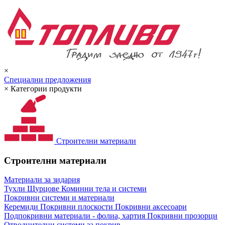
×
Специални предложения
×
Категории продукти
Строителни материали
Строителни материали
Материали за зидария
Тухли
Щурцове
Коминни тела и системи
Покривни системи и материали
Керемиди
Покривни плоскости
Покривни аксесоари
Подпокривни материали - фолиа, хартия
Покривни прозорци
Отводнителни системи за покрив