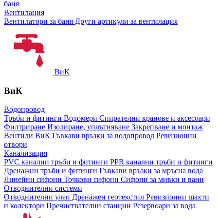
баня
Вентилация
Вентилатори за баня
Други артикули за вентилация
ВиК
ВиК
Водопровод
Тръби и фитинги
Водомери
Спирателни кранове и аксесоари
Филтриране
Изолиране, уплътняване
Закрепване и монтаж
Вентили ВиК
Гъвкави връзки за водопровод
Ревизионни
отвори
Канализация
PVC канални тръби и фитинги
PPR канални тръби и фитинги
Дренажни тръби и фитинги
Гъвкави връзки за мръсна вода
Линейни сифони
Точкови сифони
Сифони за мивки и вани
Отводнителни системи
Отводнителни улеи
Дренажен геотекстил
Ревизионни шахти
и колектори
Пречиствателни станции
Резервоари за вода