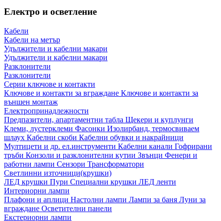
Електро и осветление
Кабели
Кабели на метър
Удължители и кабелни макари
Удължители и кабелни макари
Разклонители
Разклонители
Серии ключове и контакти
Ключове и контакти за вграждане
Ключове и контакти за
външен монтаж
Електропринадлежности
Предпазители, апартаментни табла
Щекери и куплунги
Клеми, лустерклеми
Фасонки
Изолирбанд, термосвиваем
шлаух
Кабелни скоби
Кабелни обувки и накрайници
Мултицети и др. ел.инструменти
Кабелни канали
Гофрирани
тръби
Конзоли и разклонителни кутии
Звънци
Фенери и
работни лампи
Сензори
Трансформатори
Светлинни източници(крушки)
ЛЕД крушки
Пури
Специални крушки
ЛЕД ленти
Интериорни лампи
Плафони и аплици
Настолни лампи
Лампи за баня
Луни за
вграждане
Осветителни панели
Екстериорни лампи