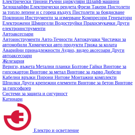
Електрически триони
Ръчни циркуляри
Шлайф машини
Ъглошлайфи
Електрически рендета
Фрези
Такери
Пистолети
за топло лепене и с горещ въздух
Пистолети за боядисване
Поялници
Инструменти за измерване
Компресори
Генератори
Електрожени
Шмиргели
Водоструйки
Прахосмукачки
Други
електроинструменти
Автоаксесоари
Автоинструменти
Авто-Течности
Автокрушки
Чистачки за
автомобили
Химически авто продукти
Грижа за колата
Аварийни принадлежности
Аудио, видео аксесоари
Други
автоаксесоари
Железария
Вериги, въжета
Метални планки
Болтове
Гайки
Винтове за
гипсокартон
Винтове за метал
Винтове за дърво
Дюбели
Кабелни връзки
Пирони
Нитове
Монтажни комплекти
Шпилки
Други крепежни елементи
Винтове за бетон
Винтове
за гипсофазер
Системи за защита и сигурност
Катинари
Електро и осветление