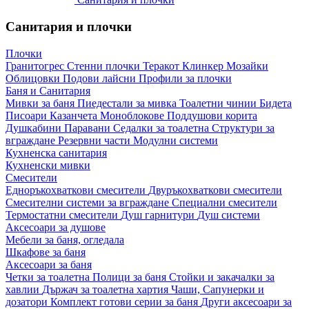
Санитария и плочки
Плочки
Гранитогрес
Стенни плочки
Теракот
Клинкер
Мозайки
Облицовки
Подови лайсни
Профили за плочки
Баня и Санитария
Мивки за баня
Пиедестали за мивка
Тоалетни чинии
Бидета
Писоари
Казанчета
Моноблокове
Поддушови корита
Душкабини
Паравани
Седалки за тоалетна
Структури за
вграждане
Резервни части
Модулни системи
Кухненска санитария
Кухненски мивки
Смесители
Едноръкохваткови смесители
Двуръкохваткови смесители
Смесителни системи за вграждане
Специални смесители
Термостатни смесители
Душ гарнитури
Душ системи
Аксесоари за душове
Мебели за баня, огледала
Шкафове за баня
Аксесоари за баня
Четки за тоалетна
Полици за баня
Стойки и закачалки за
хавлии
Държач за тоалетна хартия
Чаши, Сапунерки и
дозатори
Комплект готови серии за баня
Други аксесоари за