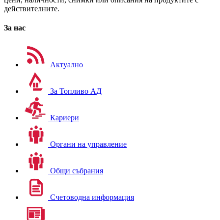
действителните.
За нас
Актуално
За Топливо АД
Кариери
Органи на управление
Общи събрания
Счетоводна информация