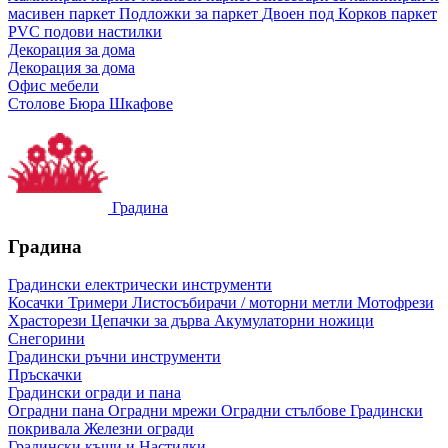
масивен паркет
Подложки за паркет
Двоен под
Корков паркет
PVC подови настилки
Декорация за дома
Декорация за дома
Офис мебели
Столове
Бюра
Шкафове
Градина
Градина
Градински електрически инструменти
Косачки
Тримери
Листосъбирачи / моторни метли
Мотофрези
Храсторези
Цепачки за дърва
Акумулаторни ножици
Снегорини
Градински ръчни инструменти
Пръскачки
Градински огради и пана
Оградни пана
Оградни мрежи
Оградни стълбове
Градински
покривала
Железни огради
Градински къщи и Настилки