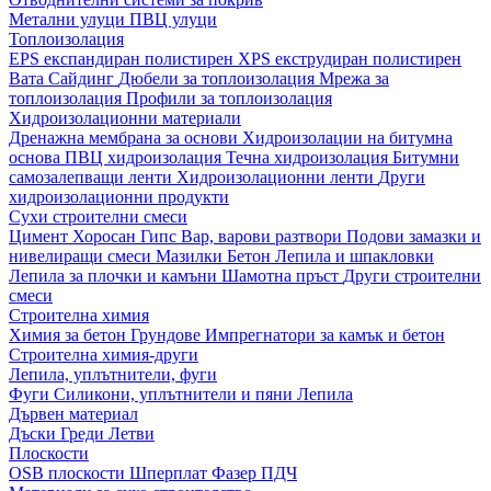
Метални улуци
ПВЦ улуци
Топлоизолация
EPS експандиран полистирен
XPS екструдиран полистирен
Вата
Сайдинг
Дюбели за топлоизолация
Мрежа за
топлоизолация
Профили за топлоизолация
Хидроизолационни материали
Дренажна мембрана за основи
Хидроизолации на битумна
основа
ПВЦ хидроизолация
Течна хидроизолация
Битумни
самозалепващи ленти
Хидроизолационни ленти
Други
хидроизолационни продукти
Сухи строителни смеси
Цимент
Хоросан
Гипс
Вар, варови разтвори
Подови замазки и
нивелиращи смеси
Мазилки
Бетон
Лепила и шпакловки
Лепила за плочки и камъни
Шамотна пръст
Други строителни
смеси
Строителна химия
Химия за бетон
Грундове
Импрегнатори за камък и бетон
Строителна химия-други
Лепила, уплътнители, фуги
Фуги
Силикони, уплътнители и пяни
Лепила
Дървен материал
Дъски
Греди
Летви
Плоскости
OSB плоскости
Шперплат
Фазер
ПДЧ