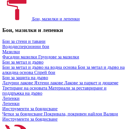
Бои, мазилки и лепенки
Бои, мазилки и лепенки
Бои за стени и тавани
Вододисперсионни бои
Мазилки
Фасадни мазилки
Грундове за мазилки
Бои за метал и дърво
Бои за метал и дърво на водна основа
Бои за метал и дърво на
алкидна основа
Спрей бои
Бои за защита на дърво
Лазурни лакове
Яхтени лакове
Лакове за паркет и дюшеме
Третиране на основата
Материали за реставриране и
поддръжка на дърво
Лепенки
Лепенки
Инструменти за боядисване
Четки за боядисване
Покривала, покривен найлон
Валяци
Инструменти за боядисване