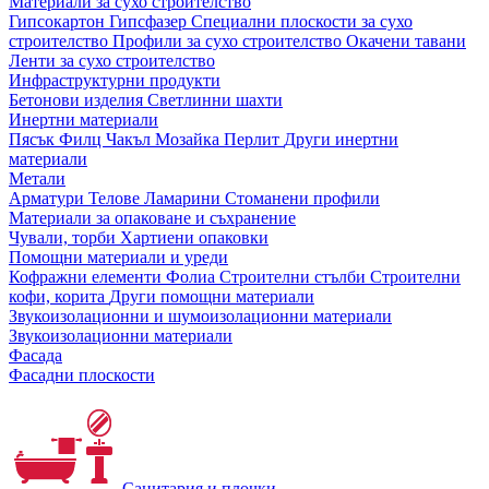
Материали за сухо строителство
Гипсокартон
Гипсфазер
Специални плоскости за сухо
строителство
Профили за сухо строителство
Окачени тавани
Ленти за сухо строителство
Инфраструктурни продукти
Бетонови изделия
Светлинни шахти
Инертни материали
Пясък
Филц
Чакъл
Мозайкa
Перлит
Други инертни
материали
Метали
Арматури
Телове
Ламарини
Стоманени профили
Материали за опаковане и съхранение
Чували, торби
Хартиени опаковки
Помощни материали и уреди
Кофражни елементи
Фолиа
Строителни стълби
Строителни
кофи, корита
Други помощни материали
Звукоизолационни и шумоизолационни материали
Звукоизолационни материали
Фасада
Фасадни плоскости
Санитария и плочки