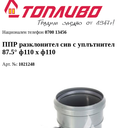
Национален телефон
0700 13456
ППР разклонител сив с уплътнител
87.5° ф110 х ф110
Арт. №:
1021248