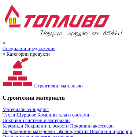
×
Специални предложения
×
Категории продукти
Строителни материали
Строителни материали
Материали за зидария
Тухли
Щурцове
Коминни тела и системи
Покривни системи и материали
Керемиди
Покривни плоскости
Покривни аксесоари
Подпокривни материали - фолиа, хартия
Покривни прозорци
Отводнителни системи за покрив