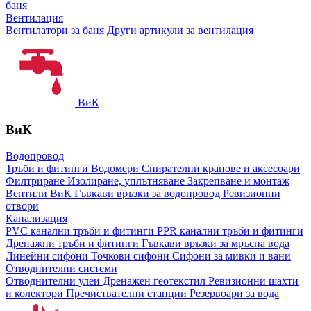
баня
Вентилация
Вентилатори за баня
Други артикули за вентилация
ВиК
ВиК
Водопровод
Тръби и фитинги
Водомери
Спирателни кранове и аксесоари
Филтриране
Изолиране, уплътняване
Закрепване и монтаж
Вентили ВиК
Гъвкави връзки за водопровод
Ревизионни
отвори
Канализация
PVC канални тръби и фитинги
PPR канални тръби и фитинги
Дренажни тръби и фитинги
Гъвкави връзки за мръсна вода
Линейни сифони
Точкови сифони
Сифони за мивки и вани
Отводнителни системи
Отводнителни улеи
Дренажен геотекстил
Ревизионни шахти
и колектори
Пречиствателни станции
Резервоари за вода