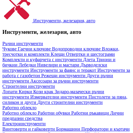
Инструменти, железария, авто
Инструменти, железария, авто
Ръчни инструменти
Чукове
Гаечни ключове
Водопроводни ключове
Вложки,
тресчотки и комплекти
Клещи
Отвертки и шестограми
Комплекти и куфарчета с инструменти
Длета
Триони и
бичкии
Лебедки
Нивелири и мастари
Дърводелски
инструменти
Инструменти за фаянс и теракот
Инструменти за
работа с газобетон
Режещи инструменти
Други ръчни
инструменти
Аксесоари за ръчни инструменти
Строителни инструменти
Лопати
Кирки
Кози крак
Зидаро-мазачески ръчни
инструменти
Измервателни инструменти
Пистолети за пяна,
силикон и други
Други строителни инструменти
Работно облекло
Работно облекло
Работни обувки
Работни ръкавици
Лични
предпазни средства
Електроинструменти
Винтоверти и гайковерти
Бормашини
Перфоратори и къртачи