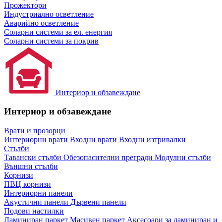
Прожектори
Индустриално осветление
Аварийно осветление
Соларни системи за ел. енергия
Соларни системи за покрив
Интериор и обзавеждане
Интериор и обзавеждане
Врати и прозорци
Интериорни врати
Входни врати
Входни изтривалки
Стълби
Тавански стълби
Обезопасителни прегради
Модулни стълби
Външни стълби
Корнизи
ПВЦ корнизи
Интериорни панели
Акустични панели
Дървени панели
Подови настилки
Ламиниран паркет
Масивен паркет
Аксесоари за ламиниран и