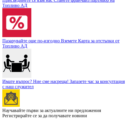
Присъединете се към нас
Станете франчайз партньор на
Топливо АД
Пазарувайте още по-изгодно
Вземете Карта за отстъпки от
Топливо АД
Имате въпрос? Ние сме насреща!
Запазете час за консултация
с наш служител
Научавайте първи за актуалните ни предложения
Регистрирайте се за да получавате новини