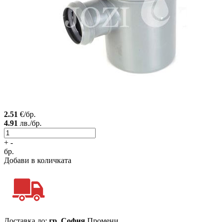
2.51
€/бр.
4.91
лв./бр.
+
-
бр.
Добави в количката
Доставка до:
гр. София
Промени