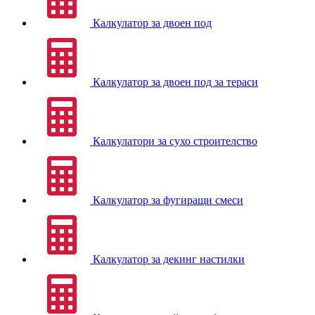
Калкулатор за двоен под
Калкулатор за двоен под за тераси
Калкулатори за сухо строителство
Калкулатор за фугиращи смеси
Калкулатор за декинг настилки