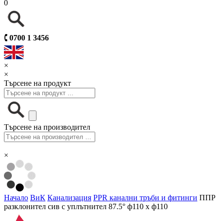
0
🕻
0700 1 3456
×
×
Търсене на продукт
Търсене на производител
×
Начало
ВиК
Канализация
PPR канални тръби и фитинги
ППР
разклонител сив с уплътнител 87.5° ф110 х ф110