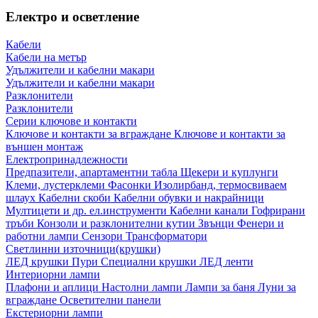
Електро и осветление
Кабели
Кабели на метър
Удължители и кабелни макари
Удължители и кабелни макари
Разклонители
Разклонители
Серии ключове и контакти
Ключове и контакти за вграждане
Ключове и контакти за
външен монтаж
Електропринадлежности
Предпазители, апартаментни табла
Щекери и куплунги
Клеми, лустерклеми
Фасонки
Изолирбанд, термосвиваем
шлаух
Кабелни скоби
Кабелни обувки и накрайници
Мултицети и др. ел.инструменти
Кабелни канали
Гофрирани
тръби
Конзоли и разклонителни кутии
Звънци
Фенери и
работни лампи
Сензори
Трансформатори
Светлинни източници(крушки)
ЛЕД крушки
Пури
Специални крушки
ЛЕД ленти
Интериорни лампи
Плафони и аплици
Настолни лампи
Лампи за баня
Луни за
вграждане
Осветителни панели
Екстериорни лампи