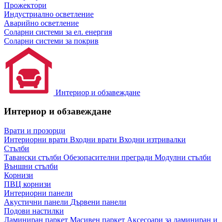
Прожектори
Индустриално осветление
Аварийно осветление
Соларни системи за ел. енергия
Соларни системи за покрив
Интериор и обзавеждане
Интериор и обзавеждане
Врати и прозорци
Интериорни врати
Входни врати
Входни изтривалки
Стълби
Тавански стълби
Обезопасителни прегради
Модулни стълби
Външни стълби
Корнизи
ПВЦ корнизи
Интериорни панели
Акустични панели
Дървени панели
Подови настилки
Ламиниран паркет
Масивен паркет
Аксесоари за ламиниран и