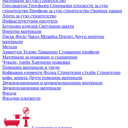
Материали за сухо строителство
Гипсокартон
Гипсфазер
Специални плоскости за сухо
строителство
Профили за сухо строителство
Окачени тавани
Ленти за сухо строителство
Инфраструктурни продукти
Бетонови изделия
Светлинни шахти
Инертни материали
Пясък
Филц
Чакъл
Мозайкa
Перлит
Други инертни
материали
Метали
Арматури
Телове
Ламарини
Стоманени профили
Материали за опаковане и съхранение
Чували, торби
Хартиени опаковки
Помощни материали и уреди
Кофражни елементи
Фолиа
Строителни стълби
Строителни
кофи, корита
Други помощни материали
Звукоизолационни и шумоизолационни материали
Звукоизолационни материали
Фасада
Фасадни плоскости
Санитария и плочки