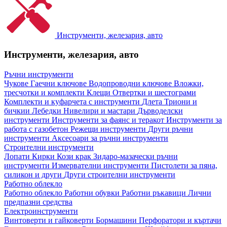
Инструменти, железария, авто
Инструменти, железария, авто
Ръчни инструменти
Чукове
Гаечни ключове
Водопроводни ключове
Вложки,
тресчотки и комплекти
Клещи
Отвертки и шестограми
Комплекти и куфарчета с инструменти
Длета
Триони и
бичкии
Лебедки
Нивелири и мастари
Дърводелски
инструменти
Инструменти за фаянс и теракот
Инструменти за
работа с газобетон
Режещи инструменти
Други ръчни
инструменти
Аксесоари за ръчни инструменти
Строителни инструменти
Лопати
Кирки
Кози крак
Зидаро-мазачески ръчни
инструменти
Измервателни инструменти
Пистолети за пяна,
силикон и други
Други строителни инструменти
Работно облекло
Работно облекло
Работни обувки
Работни ръкавици
Лични
предпазни средства
Електроинструменти
Винтоверти и гайковерти
Бормашини
Перфоратори и къртачи