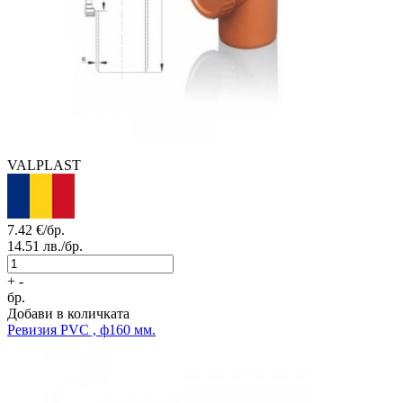
VALPLAST
7.42
€/бр.
14.51
лв./бр.
+
-
бр.
Добави в количката
Ревизия PVC , ф160 мм.