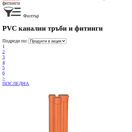
фитинги
Филтър
PVC канални тръби и фитинги
Подреди по:
1
2
3
4
5
6
>
ПОСЛЕДНА