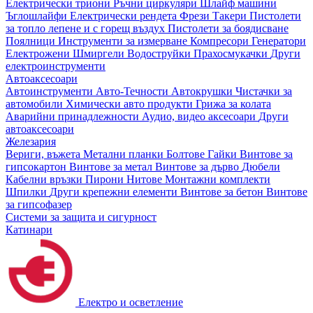
Електрически триони
Ръчни циркуляри
Шлайф машини
Ъглошлайфи
Електрически рендета
Фрези
Такери
Пистолети
за топло лепене и с горещ въздух
Пистолети за боядисване
Поялници
Инструменти за измерване
Компресори
Генератори
Електрожени
Шмиргели
Водоструйки
Прахосмукачки
Други
електроинструменти
Автоаксесоари
Автоинструменти
Авто-Течности
Автокрушки
Чистачки за
автомобили
Химически авто продукти
Грижа за колата
Аварийни принадлежности
Аудио, видео аксесоари
Други
автоаксесоари
Железария
Вериги, въжета
Метални планки
Болтове
Гайки
Винтове за
гипсокартон
Винтове за метал
Винтове за дърво
Дюбели
Кабелни връзки
Пирони
Нитове
Монтажни комплекти
Шпилки
Други крепежни елементи
Винтове за бетон
Винтове
за гипсофазер
Системи за защита и сигурност
Катинари
Електро и осветление