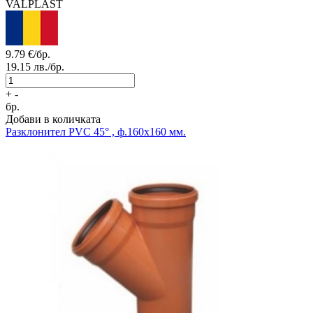
VALPLAST
9.79
€/бр.
19.15
лв./бр.
+
-
бр.
Добави в количката
Разклонител PVC 45° , ф.160x160 мм.