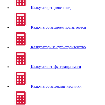
Калкулатор за двоен под
Калкулатор за двоен под за тераси
Калкулатори за сухо строителство
Калкулатор за фугиращи смеси
Калкулатор за декинг настилки