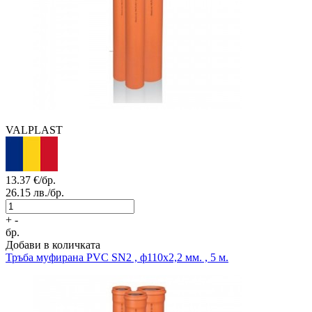
VALPLAST
13.37
€/бр.
26.15
лв./бр.
+
-
бр.
Добави в количката
Тръба муфирана
PVC SN2 , ф110x2,2 мм. , 5 м.