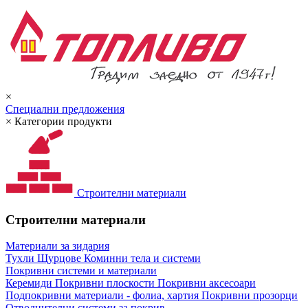
×
Специални предложения
×
Категории продукти
Строителни материали
Строителни материали
Материали за зидария
Тухли
Щурцове
Коминни тела и системи
Покривни системи и материали
Керемиди
Покривни плоскости
Покривни аксесоари
Подпокривни материали - фолиа, хартия
Покривни прозорци
Отводнителни системи за покрив