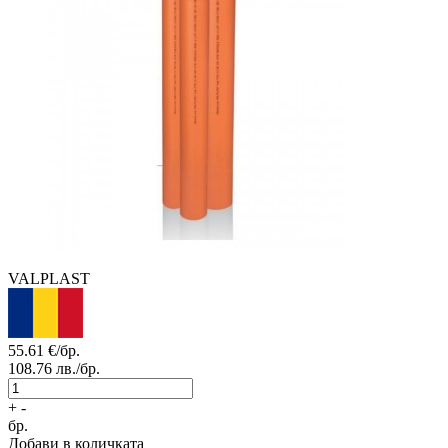
VALPLAST
55.61
€/бр.
108.76
лв./бр.
+
-
бр.
Добави в количката