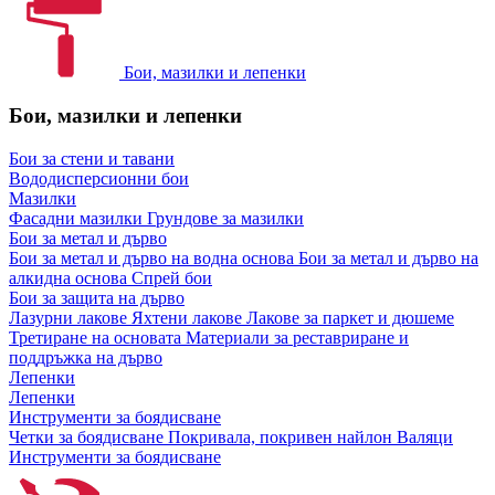
Бои, мазилки и лепенки
Бои, мазилки и лепенки
Бои за стени и тавани
Вододисперсионни бои
Мазилки
Фасадни мазилки
Грундове за мазилки
Бои за метал и дърво
Бои за метал и дърво на водна основа
Бои за метал и дърво на
алкидна основа
Спрей бои
Бои за защита на дърво
Лазурни лакове
Яхтени лакове
Лакове за паркет и дюшеме
Третиране на основата
Материали за реставриране и
поддръжка на дърво
Лепенки
Лепенки
Инструменти за боядисване
Четки за боядисване
Покривала, покривен найлон
Валяци
Инструменти за боядисване