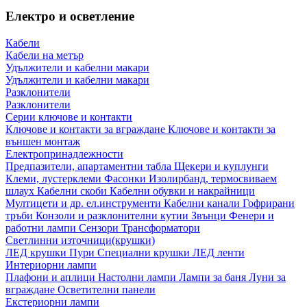
Електро и осветление
Кабели
Кабели на метър
Удължители и кабелни макари
Удължители и кабелни макари
Разклонители
Разклонители
Серии ключове и контакти
Ключове и контакти за вграждане
Ключове и контакти за
външен монтаж
Електропринадлежности
Предпазители, апартаментни табла
Щекери и куплунги
Клеми, лустерклеми
Фасонки
Изолирбанд, термосвиваем
шлаух
Кабелни скоби
Кабелни обувки и накрайници
Мултицети и др. ел.инструменти
Кабелни канали
Гофрирани
тръби
Конзоли и разклонителни кутии
Звънци
Фенери и
работни лампи
Сензори
Трансформатори
Светлинни източници(крушки)
ЛЕД крушки
Пури
Специални крушки
ЛЕД ленти
Интериорни лампи
Плафони и аплици
Настолни лампи
Лампи за баня
Луни за
вграждане
Осветителни панели
Екстериорни лампи