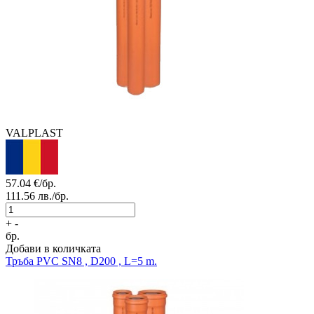
VALPLAST
57.04
€/бр.
111.56
лв./бр.
+
-
бр.
Добави в количката
Тръба PVC SN8 , D200 , L=5 m.