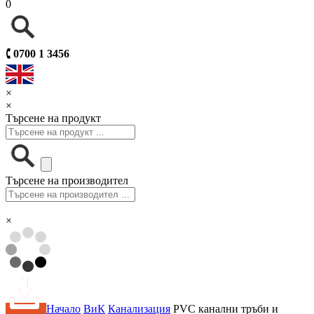
0
🕻
0700 1 3456
×
×
Търсене на продукт
Търсене на производител
×
Начало
ВиК
Канализация
PVC канални тръби и