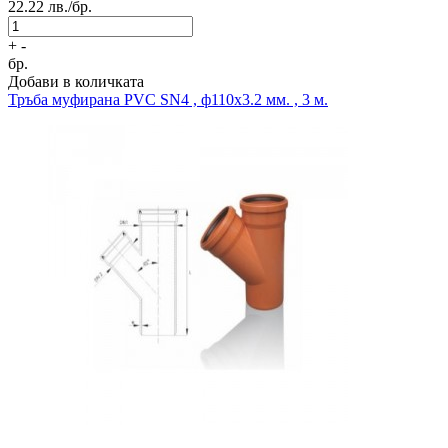
22.22
лв./бр.
+
-
бр.
Добави в количката
Тръба муфирана
PVC SN4 , ф110x3.2 мм. , 3 м.