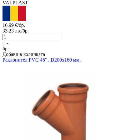
VALPLAST
16.99
€/бр.
33.23
лв./бр.
+
-
бр.
Добави в количката
Раклонител PVC 45° , D200x160 мм.