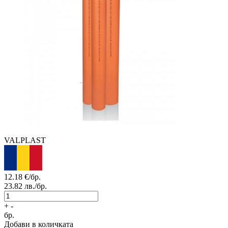
VALPLAST
12.18
€/бр.
23.82
лв./бр.
+
-
бр.
Добави в количката