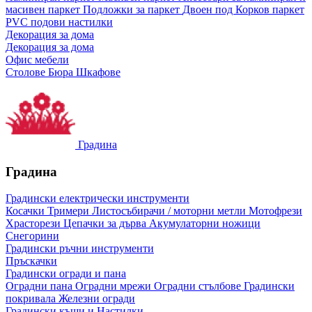
масивен паркет
Подложки за паркет
Двоен под
Корков паркет
PVC подови настилки
Декорация за дома
Декорация за дома
Офис мебели
Столове
Бюра
Шкафове
Градина
Градина
Градински електрически инструменти
Косачки
Тримери
Листосъбирачи / моторни метли
Мотофрези
Храсторези
Цепачки за дърва
Акумулаторни ножици
Снегорини
Градински ръчни инструменти
Пръскачки
Градински огради и пана
Оградни пана
Оградни мрежи
Оградни стълбове
Градински
покривала
Железни огради
Градински къщи и Настилки