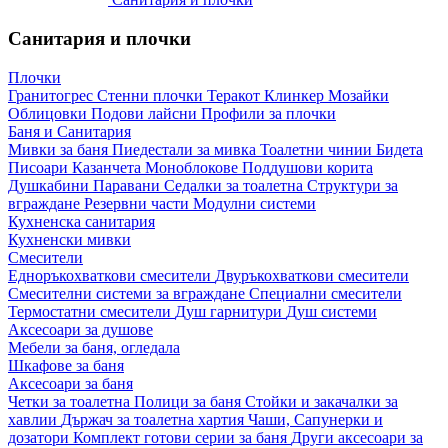
Санитария и плочки
Плочки
Гранитогрес
Стенни плочки
Теракот
Клинкер
Мозайки
Облицовки
Подови лайсни
Профили за плочки
Баня и Санитария
Мивки за баня
Пиедестали за мивка
Тоалетни чинии
Бидета
Писоари
Казанчета
Моноблокове
Поддушови корита
Душкабини
Паравани
Седалки за тоалетна
Структури за
вграждане
Резервни части
Модулни системи
Кухненска санитария
Кухненски мивки
Смесители
Едноръкохваткови смесители
Двуръкохваткови смесители
Смесителни системи за вграждане
Специални смесители
Термостатни смесители
Душ гарнитури
Душ системи
Аксесоари за душове
Мебели за баня, огледала
Шкафове за баня
Аксесоари за баня
Четки за тоалетна
Полици за баня
Стойки и закачалки за
хавлии
Държач за тоалетна хартия
Чаши, Сапунерки и
дозатори
Комплект готови серии за баня
Други аксесоари за