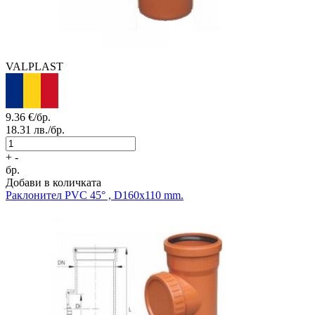
VALPLAST
9.36
€/бр.
18.31
лв./бр.
+
-
бр.
Добави в количката
Раклонител PVC 45° , D160x110 mm.