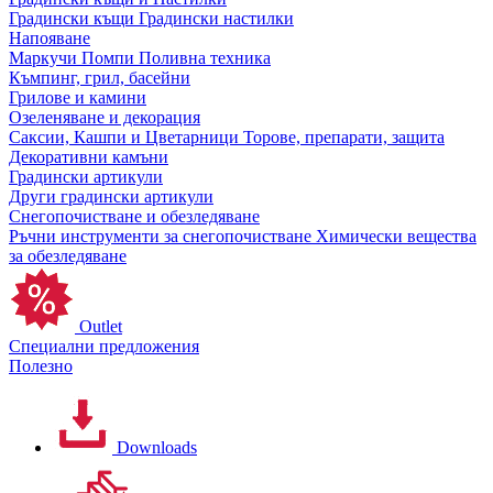
Градински къщи
Градински настилки
Напояване
Маркучи
Помпи
Поливна техника
Къмпинг, грил, басейни
Грилове и камини
Озеленяване и декорация
Саксии, Кашпи и Цветарници
Торове, препарати, защита
Декоративни камъни
Градински артикули
Други градински артикули
Снегопочистване и обезледяване
Ръчни инструменти за снегопочистване
Химически вещества
за обезледяване
Outlet
Специални предложения
Полезно
Downloads