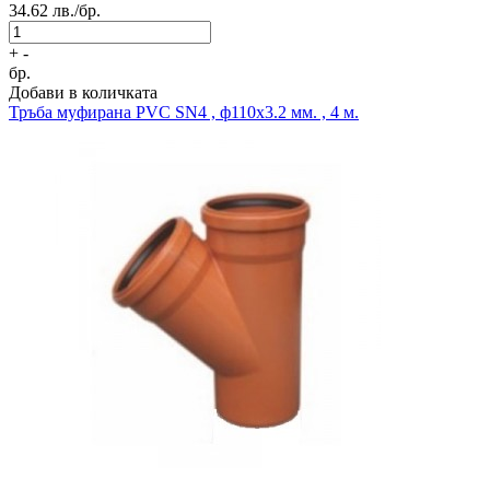
34.62
лв./бр.
+
-
бр.
Добави в количката
Тръба муфирана
PVC SN4 , ф110x3.2 мм. , 4 м.