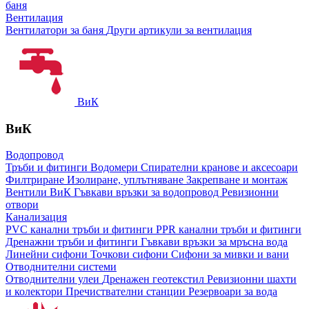
баня
Вентилация
Вентилатори за баня
Други артикули за вентилация
ВиК
ВиК
Водопровод
Тръби и фитинги
Водомери
Спирателни кранове и аксесоари
Филтриране
Изолиране, уплътняване
Закрепване и монтаж
Вентили ВиК
Гъвкави връзки за водопровод
Ревизионни
отвори
Канализация
PVC канални тръби и фитинги
PPR канални тръби и фитинги
Дренажни тръби и фитинги
Гъвкави връзки за мръсна вода
Линейни сифони
Точкови сифони
Сифони за мивки и вани
Отводнителни системи
Отводнителни улеи
Дренажен геотекстил
Ревизионни шахти
и колектори
Пречиствателни станции
Резервоари за вода