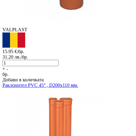
VALPLAST
15.95
€/бр.
31.20
лв./бр.
+
-
бр.
Добави в количката
Раклонител PVC 45° , D200x110 мм.