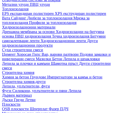
Метални улуци
ПВЦ улуци
Топлоизолация
EPS експандиран полистирен
XPS екструдиран полистирен
Вата
Сайдинг
Дюбели за топлоизолация
Мрежа за
топлоизолация
Профили за топлоизолация
Хидроизолационни материали
Дренажна мембрана за основи
Хидроизолации на битумна
основа
ПВЦ хидроизолация
Течна хидроизолация
Битумни
самозалепващи ленти
Хидроизолационни ленти
Други
хидроизолационни продукти
Сухи строителни смеси
Цимент
Хоросан
Гипс
Вар, варови разтвори
Подови замазки и
нивелиращи смеси
Мазилки
Бетон
Лепила и шпакловки
Лепила за плочки и камъни
Шамотна пръст
Други строителни
смеси
Строителна химия
Химия за бетон
Грундове
Импрегнатори за камък и бетон
Строителна химия-други
Лепила, уплътнители, фуги
Фуги
Силикони, уплътнители и пяни
Лепила
Дървен материал
Дъски
Греди
Летви
Плоскости
OSB плоскости
Шперплат
Фазер
ПДЧ