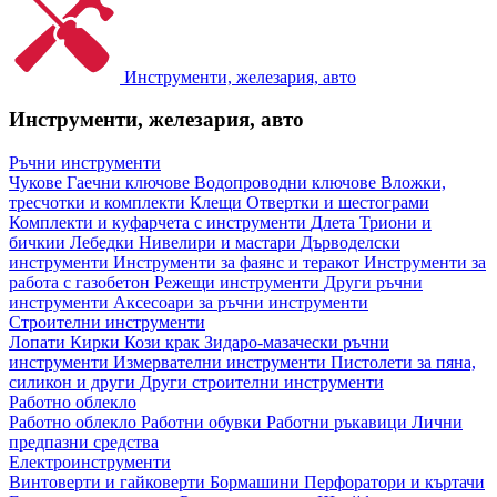
Инструменти, железария, авто
Инструменти, железария, авто
Ръчни инструменти
Чукове
Гаечни ключове
Водопроводни ключове
Вложки,
тресчотки и комплекти
Клещи
Отвертки и шестограми
Комплекти и куфарчета с инструменти
Длета
Триони и
бичкии
Лебедки
Нивелири и мастари
Дърводелски
инструменти
Инструменти за фаянс и теракот
Инструменти за
работа с газобетон
Режещи инструменти
Други ръчни
инструменти
Аксесоари за ръчни инструменти
Строителни инструменти
Лопати
Кирки
Кози крак
Зидаро-мазачески ръчни
инструменти
Измервателни инструменти
Пистолети за пяна,
силикон и други
Други строителни инструменти
Работно облекло
Работно облекло
Работни обувки
Работни ръкавици
Лични
предпазни средства
Електроинструменти
Винтоверти и гайковерти
Бормашини
Перфоратори и къртачи