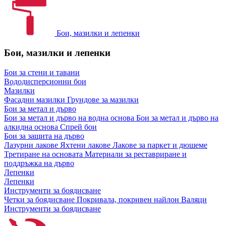
Бои, мазилки и лепенки
Бои, мазилки и лепенки
Бои за стени и тавани
Вододисперсионни бои
Мазилки
Фасадни мазилки
Грундове за мазилки
Бои за метал и дърво
Бои за метал и дърво на водна основа
Бои за метал и дърво на
алкидна основа
Спрей бои
Бои за защита на дърво
Лазурни лакове
Яхтени лакове
Лакове за паркет и дюшеме
Третиране на основата
Материали за реставриране и
поддръжка на дърво
Лепенки
Лепенки
Инструменти за боядисване
Четки за боядисване
Покривала, покривен найлон
Валяци
Инструменти за боядисване