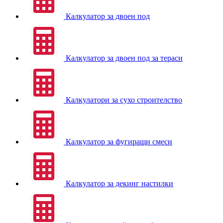
Калкулатор за двоен под
Калкулатор за двоен под за тераси
Калкулатори за сухо строителство
Калкулатор за фугиращи смеси
Калкулатор за декинг настилки