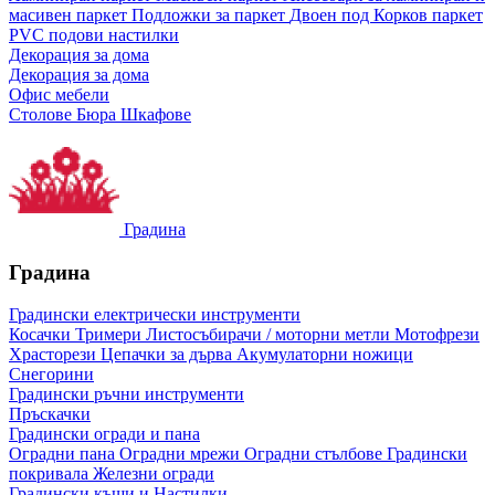
масивен паркет
Подложки за паркет
Двоен под
Корков паркет
PVC подови настилки
Декорация за дома
Декорация за дома
Офис мебели
Столове
Бюра
Шкафове
Градина
Градина
Градински електрически инструменти
Косачки
Тримери
Листосъбирачи / моторни метли
Мотофрези
Храсторези
Цепачки за дърва
Акумулаторни ножици
Снегорини
Градински ръчни инструменти
Пръскачки
Градински огради и пана
Оградни пана
Оградни мрежи
Оградни стълбове
Градински
покривала
Железни огради
Градински къщи и Настилки