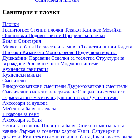
Санитария и плочки
Плочки
Гранитогрес
Стенни плочки
Теракот
Клинкер
Мозайки
Облицовки
Подови лайсни
Профили за плочки
Баня и Санитария
Мивки за баня
Пиедестали за мивка
Тоалетни чинии
Бидета
Писоари
Казанчета
Моноблокове
Поддушови корита
Душкабини
Паравани
Седалки за тоалетна
Структури за
вграждане
Резервни части
Модулни системи
Кухненска санитария
Кухненски мивки
Смесители
Едноръкохваткови смесители
Двуръкохваткови смесители
Смесителни системи за вграждане
Специални смесители
Термостатни смесители
Душ гарнитури
Душ системи
Аксесоари за душове
Мебели за баня, огледала
Шкафове за баня
Аксесоари за баня
Четки за тоалетна
Полици за баня
Стойки и закачалки за
хавлии
Държач за тоалетна хартия
Чаши, Сапунерки и
дозатори
Комплект готови серии за баня
Други аксесоари за