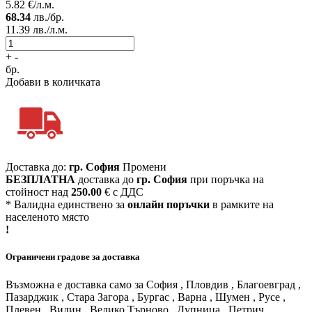
5.82
€/л.м.
68.34
лв./бр.
11.39
лв./л.м.
+
-
бр.
Добави в количката
Доставка до:
гр. София
Промени
БЕЗПЛАТНА
доставка до
гр. София
при поръчка на
стойност над
250.00
€ с ДДС
* Валидна единствено за
онлайн поръчки
в рамките на
населеното място
!
Ограничени градове за доставка
Възможна е доставка само за София , Пловдив , Благоевград ,
Пазарджик , Стара Загора , Бургас , Варна , Шумен , Русе ,
Плевен , Видин , Велико Търново , Дупница , Петрич ,