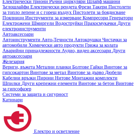
Електрически триони
Ръчни циркуляри
Шлайф машини
Ъглошлайфи
Електрически рендета
Фрези
Такери
Пистолети
за топло лепене и с горещ въздух
Пистолети за боядисване
Поялници
Инструменти за измерване
Компресори
Генератори
Електрожени
Шмиргели
Водоструйки
Прахосмукачки
Други
електроинструменти
Автоаксесоари
Автоинструменти
Авто-Течности
Автокрушки
Чистачки за
автомобили
Химически авто продукти
Грижа за колата
Аварийни принадлежности
Аудио, видео аксесоари
Други
автоаксесоари
Железария
Вериги, въжета
Метални планки
Болтове
Гайки
Винтове за
гипсокартон
Винтове за метал
Винтове за дърво
Дюбели
Кабелни връзки
Пирони
Нитове
Монтажни комплекти
Шпилки
Други крепежни елементи
Винтове за бетон
Винтове
за гипсофазер
Системи за защита и сигурност
Катинари
Електро и осветление