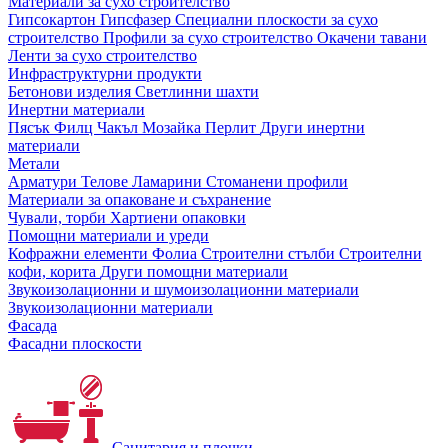
Материали за сухо строителство
Гипсокартон
Гипсфазер
Специални плоскости за сухо
строителство
Профили за сухо строителство
Окачени тавани
Ленти за сухо строителство
Инфраструктурни продукти
Бетонови изделия
Светлинни шахти
Инертни материали
Пясък
Филц
Чакъл
Мозайкa
Перлит
Други инертни
материали
Метали
Арматури
Телове
Ламарини
Стоманени профили
Материали за опаковане и съхранение
Чували, торби
Хартиени опаковки
Помощни материали и уреди
Кофражни елементи
Фолиа
Строителни стълби
Строителни
кофи, корита
Други помощни материали
Звукоизолационни и шумоизолационни материали
Звукоизолационни материали
Фасада
Фасадни плоскости
Санитария и плочки