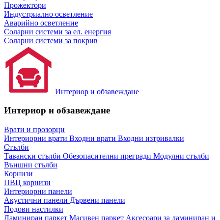
Прожектори
Индустриално осветление
Аварийно осветление
Соларни системи за ел. енергия
Соларни системи за покрив
Интериор и обзавеждане
Интериор и обзавеждане
Врати и прозорци
Интериорни врати
Входни врати
Входни изтривалки
Стълби
Тавански стълби
Обезопасителни прегради
Модулни стълби
Външни стълби
Корнизи
ПВЦ корнизи
Интериорни панели
Акустични панели
Дървени панели
Подови настилки
Ламиниран паркет
Масивен паркет
Аксесоари за ламиниран и