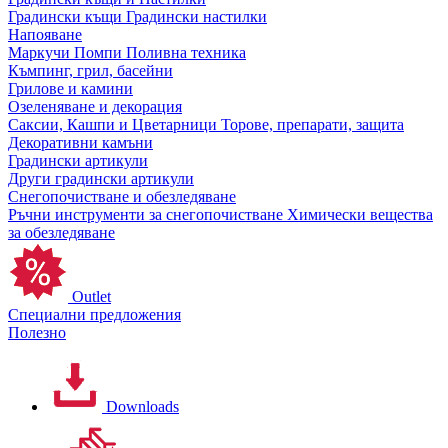
Градински къщи
Градински настилки
Напояване
Маркучи
Помпи
Поливна техника
Къмпинг, грил, басейни
Грилове и камини
Озеленяване и декорация
Саксии, Кашпи и Цветарници
Торове, препарати, защита
Декоративни камъни
Градински артикули
Други градински артикули
Снегопочистване и обезледяване
Ръчни инструменти за снегопочистване
Химически вещества
за обезледяване
Outlet
Специални предложения
Полезно
Downloads