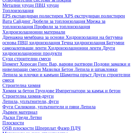
Метални улуци
ПВЦ улуци
Топлоизолация
EPS експандиран полистирен
XPS екструдиран полистирен
Вата
Сайдинг
Дюбели за топлоизолация
Мрежа за
топлоизолация
Профили за топлоизолация
Хидроизолационни материали
Дренажна мембрана за основи
Хидроизолации на битумна
основа
ПВЦ хидроизолация
Течна хидроизолация
Битумни
самозалепващи ленти
Хидроизолационни ленти
Други
хидроизолационни продукти
Сухи строителни смеси
Цимент
Хоросан
Гипс
Вар, варови разтвори
Подови замазки и
нивелиращи смеси
Мазилки
Бетон
Лепила и шпакловки
Лепила за плочки и камъни
Шамотна пръст
Други строителни
смеси
Строителна химия
Химия за бетон
Грундове
Импрегнатори за камък и бетон
Строителна химия-други
Лепила, уплътнители, фуги
Фуги
Силикони, уплътнители и пяни
Лепила
Дървен материал
Дъски
Греди
Летви
Плоскости
OSB плоскости
Шперплат
Фазер
ПДЧ