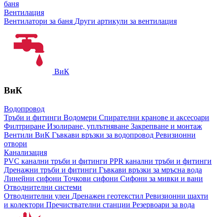
баня
Вентилация
Вентилатори за баня
Други артикули за вентилация
ВиК
ВиК
Водопровод
Тръби и фитинги
Водомери
Спирателни кранове и аксесоари
Филтриране
Изолиране, уплътняване
Закрепване и монтаж
Вентили ВиК
Гъвкави връзки за водопровод
Ревизионни
отвори
Канализация
PVC канални тръби и фитинги
PPR канални тръби и фитинги
Дренажни тръби и фитинги
Гъвкави връзки за мръсна вода
Линейни сифони
Точкови сифони
Сифони за мивки и вани
Отводнителни системи
Отводнителни улеи
Дренажен геотекстил
Ревизионни шахти
и колектори
Пречиствателни станции
Резервоари за вода