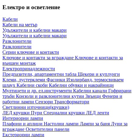
Електро и осветление
Кабели
Кабели на метър
Удължители и кабелни макари
Удължители и кабелни макари
Разклонители
Разклонители
Серии ключове и контакти
Ключове и контакти за вграждане
Ключове и контакти за
външен монтаж
Електропринадлежности
Предпазители, апартаментни табла
Щекери и куплунги
Клеми, лустерклеми
Фасонки
Изолирбанд, термосвиваем
шлаух
Кабелни скоби
Кабелни обувки и накрайници
Мултицети и др. ел.инструменти
Кабелни канали
Гофрирани
тръби
Конзоли и разклонителни кутии
Звънци
Фенери и
работни лампи
Сензори
Трансформатори
Светлинни източници(крушки)
ЛЕД крушки
Пури
Специални крушки
ЛЕД ленти
Интериорни лампи
Плафони и аплици
Настолни лампи
Лампи за баня
Луни за
вграждане
Осветителни панели
Екстериорни лампи