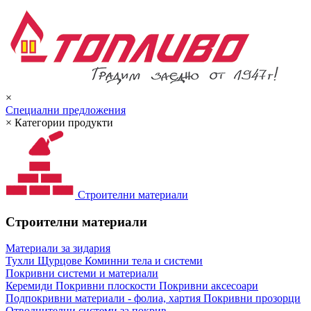
×
Специални предложения
×
Категории продукти
Строителни материали
Строителни материали
Материали за зидария
Тухли
Щурцове
Коминни тела и системи
Покривни системи и материали
Керемиди
Покривни плоскости
Покривни аксесоари
Подпокривни материали - фолиа, хартия
Покривни прозорци
Отводнителни системи за покрив