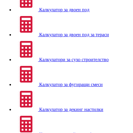
Калкулатор за двоен под
Калкулатор за двоен под за тераси
Калкулатори за сухо строителство
Калкулатор за фугиращи смеси
Калкулатор за декинг настилки