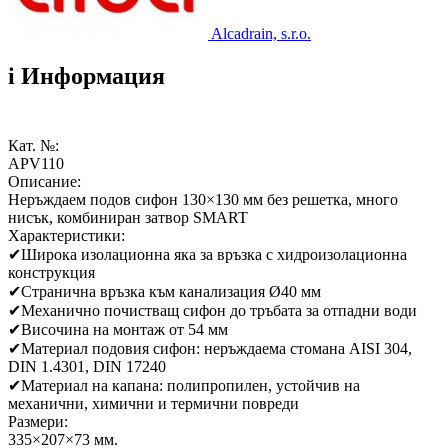
Alcadrain, s.r.o.
i
Информация
Кат. №:
APV110
Описание:
Неръждаем подов сифон 130×130 мм без решетка, много
нисък, комбиниран затвор SMART
Характеристики:
✔
Широка изолационна яка за връзка с хидроизолационна
конструкция
✔
Странична връзка към канализация Ø40 мм
✔
Механично почистващ сифон до тръбата за отпадни води
✔
Височина на монтаж от 54 мм
✔
Материал подовия сифон: неръждаема стомана AISI 304,
DIN 1.4301, DIN 17240
✔
Материал на капана: полипропилен, устойчив на
механични, химични и термични повреди
Размери:
335×207×73 мм.