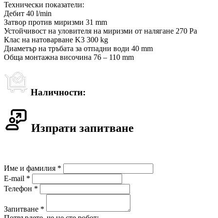
Технически показатели:
Дебит 40 l/min
Затвор против миризми 31 mm
Устойчивост на уловителя на миризми от налягане 270 Pa
Клас на натоварване K3 300 kg
Диаметър на тръбата за отпадни води 40 mm
Обща монтажна височина 76 – 110 mm
Наличности:
Изпрати запитване
Име и фамилия *
E-mail *
Телефон *
Запитване *
Потвърдете, че не сте робот: