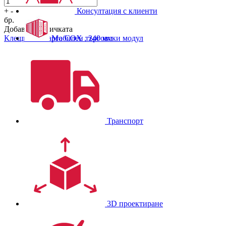
Консултация с клиенти
+
-
бр.
Добави в количката
Мобилен търговски модул
Клещи тип гарга COX , 240 мм
Транспорт
3D проектиране