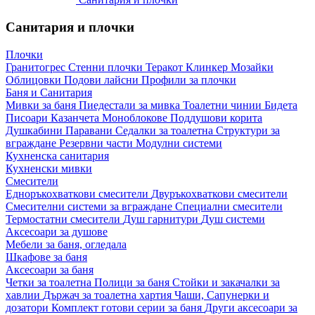
Санитария и плочки
Плочки
Гранитогрес
Стенни плочки
Теракот
Клинкер
Мозайки
Облицовки
Подови лайсни
Профили за плочки
Баня и Санитария
Мивки за баня
Пиедестали за мивка
Тоалетни чинии
Бидета
Писоари
Казанчета
Моноблокове
Поддушови корита
Душкабини
Паравани
Седалки за тоалетна
Структури за
вграждане
Резервни части
Модулни системи
Кухненска санитария
Кухненски мивки
Смесители
Едноръкохваткови смесители
Двуръкохваткови смесители
Смесителни системи за вграждане
Специални смесители
Термостатни смесители
Душ гарнитури
Душ системи
Аксесоари за душове
Мебели за баня, огледала
Шкафове за баня
Аксесоари за баня
Четки за тоалетна
Полици за баня
Стойки и закачалки за
хавлии
Държач за тоалетна хартия
Чаши, Сапунерки и
дозатори
Комплект готови серии за баня
Други аксесоари за