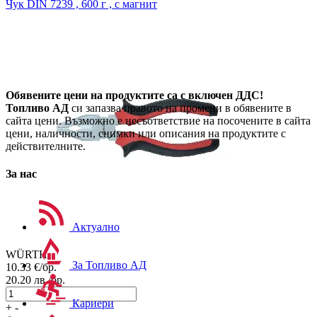
Чук
DIN 7239 , 600 г , с магнит
Обявените цени на продуктите са с включен ДДС!
Топливо АД
си запазва правото на промени в обявените в
сайта цени. Възможно е несъответствие на посочените в сайта
цени, наличности, снимки или описания на продуктите с
действителните.
За нас
Актуално
WÜRTH
За Топливо АД
10.33
€/бр.
20.20
лв./бр.
Кариери
+
-