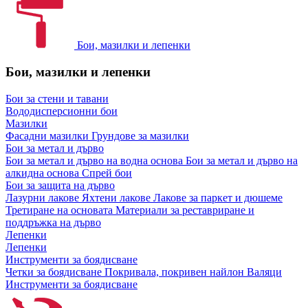
Бои, мазилки и лепенки
Бои, мазилки и лепенки
Бои за стени и тавани
Вододисперсионни бои
Мазилки
Фасадни мазилки
Грундове за мазилки
Бои за метал и дърво
Бои за метал и дърво на водна основа
Бои за метал и дърво на
алкидна основа
Спрей бои
Бои за защита на дърво
Лазурни лакове
Яхтени лакове
Лакове за паркет и дюшеме
Третиране на основата
Материали за реставриране и
поддръжка на дърво
Лепенки
Лепенки
Инструменти за боядисване
Четки за боядисване
Покривала, покривен найлон
Валяци
Инструменти за боядисване