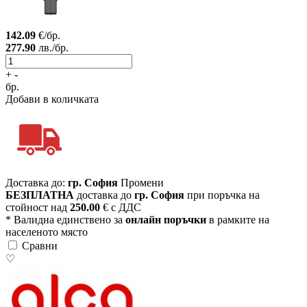
142.09
€/бр.
277.90
лв./бр.
+
-
бр.
Добави в количката
Доставка до:
гр. София
Промени
БЕЗПЛАТНА
доставка до
гр. София
при поръчка на
стойност над
250.00
€ с ДДС
* Валидна единствено за
онлайн поръчки
в рамките на
населеното място
Сравни
♡