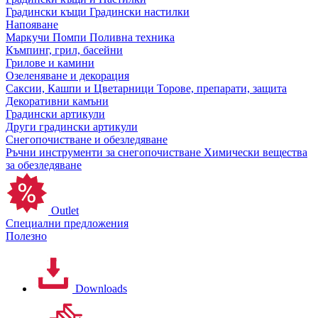
Градински къщи
Градински настилки
Напояване
Маркучи
Помпи
Поливна техника
Къмпинг, грил, басейни
Грилове и камини
Озеленяване и декорация
Саксии, Кашпи и Цветарници
Торове, препарати, защита
Декоративни камъни
Градински артикули
Други градински артикули
Снегопочистване и обезледяване
Ръчни инструменти за снегопочистване
Химически вещества
за обезледяване
Outlet
Специални предложения
Полезно
Downloads