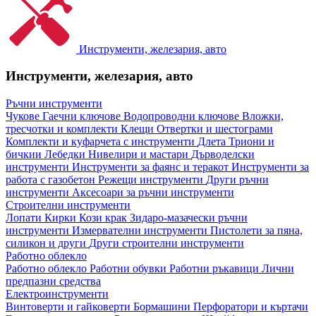
Инструменти, железария, авто
Инструменти, железария, авто
Ръчни инструменти
Чукове
Гаечни ключове
Водопроводни ключове
Вложки,
тресчотки и комплекти
Клещи
Отвертки и шестограми
Комплекти и куфарчета с инструменти
Длета
Триони и
бичкии
Лебедки
Нивелири и мастари
Дърводелски
инструменти
Инструменти за фаянс и теракот
Инструменти за
работа с газобетон
Режещи инструменти
Други ръчни
инструменти
Аксесоари за ръчни инструменти
Строителни инструменти
Лопати
Кирки
Кози крак
Зидаро-мазачески ръчни
инструменти
Измервателни инструменти
Пистолети за пяна,
силикон и други
Други строителни инструменти
Работно облекло
Работно облекло
Работни обувки
Работни ръкавици
Лични
предпазни средства
Електроинструменти
Винтоверти и гайковерти
Бормашини
Перфоратори и къртачи