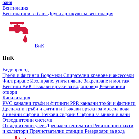
баня
Вентилация
Вентилатори за баня
Други артикули за вентилация
ВиК
ВиК
Водопровод
Тръби и фитинги
Водомери
Спирателни кранове и аксесоари
Филтриране
Изолиране, уплътняване
Закрепване и монтаж
Вентили ВиК
Гъвкави връзки за водопровод
Ревизионни
отвори
Канализация
PVC канални тръби и фитинги
PPR канални тръби и фитинги
Дренажни тръби и фитинги
Гъвкави връзки за мръсна вода
Линейни сифони
Точкови сифони
Сифони за мивки и вани
Отводнителни системи
Отводнителни улеи
Дренажен геотекстил
Ревизионни шахти
и колектори
Пречиствателни станции
Резервоари за вода