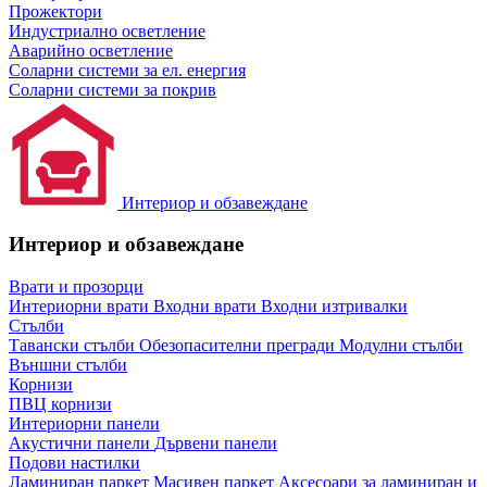
Прожектори
Индустриално осветление
Аварийно осветление
Соларни системи за ел. енергия
Соларни системи за покрив
Интериор и обзавеждане
Интериор и обзавеждане
Врати и прозорци
Интериорни врати
Входни врати
Входни изтривалки
Стълби
Тавански стълби
Обезопасителни прегради
Модулни стълби
Външни стълби
Корнизи
ПВЦ корнизи
Интериорни панели
Акустични панели
Дървени панели
Подови настилки
Ламиниран паркет
Масивен паркет
Аксесоари за ламиниран и