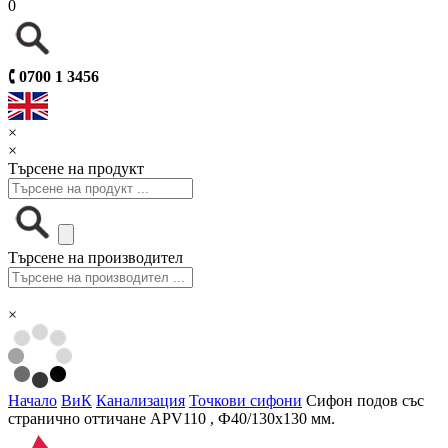
0
🕻
0700 1 3456
×
×
Търсене на продукт
Търсене на производител
×
Начало
ВиК
Канализация
Точкови сифони
Сифон подов със
странично оттичане APV110 , Ф40/130х130 мм.