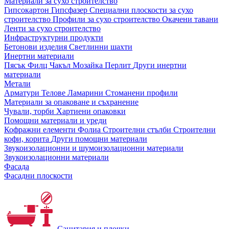
Материали за сухо строителство
Гипсокартон
Гипсфазер
Специални плоскости за сухо
строителство
Профили за сухо строителство
Окачени тавани
Ленти за сухо строителство
Инфраструктурни продукти
Бетонови изделия
Светлинни шахти
Инертни материали
Пясък
Филц
Чакъл
Мозайкa
Перлит
Други инертни
материали
Метали
Арматури
Телове
Ламарини
Стоманени профили
Материали за опаковане и съхранение
Чували, торби
Хартиени опаковки
Помощни материали и уреди
Кофражни елементи
Фолиа
Строителни стълби
Строителни
кофи, корита
Други помощни материали
Звукоизолационни и шумоизолационни материали
Звукоизолационни материали
Фасада
Фасадни плоскости
Санитария и плочки