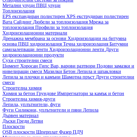
Метални улуци
ПВЦ улуци
Топлоизолация
EPS експандиран полистирен
XPS екструдиран полистирен
Вата
Сайдинг
Дюбели за топлоизолация
Мрежа за
топлоизолация
Профили за топлоизолация
Хидроизолационни материали
Дренажна мембрана за основи
Хидроизолации на битумна
основа
ПВЦ хидроизолация
Течна хидроизолация
Битумни
самозалепващи ленти
Хидроизолационни ленти
Други
хидроизолационни продукти
Сухи строителни смеси
Цимент
Хоросан
Гипс
Вар, варови разтвори
Подови замазки и
нивелиращи смеси
Мазилки
Бетон
Лепила и шпакловки
Лепила за плочки и камъни
Шамотна пръст
Други строителни
смеси
Строителна химия
Химия за бетон
Грундове
Импрегнатори за камък и бетон
Строителна химия-други
Лепила, уплътнители, фуги
Фуги
Силикони, уплътнители и пяни
Лепила
Дървен материал
Дъски
Греди
Летви
Плоскости
OSB плоскости
Шперплат
Фазер
ПДЧ