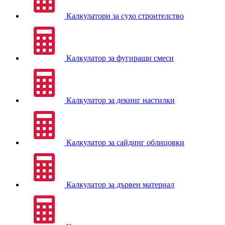
Калкулатори за сухо строителство
Калкулатор за фугиращи смеси
Калкулатор за декинг настилки
Калкулатор за сайдинг облицовки
Калкулатор за дървен материал