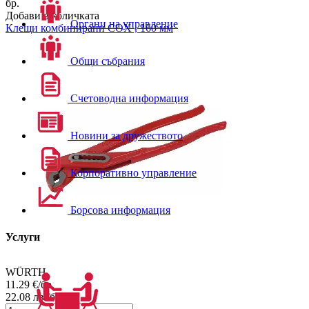
бр.
Добави в количката
Органи на управление
Клещи комбинирани COX , 160 мм
Общи събрания
Счетоводна информация
Новини за дружеството
Корпоративно управление
Борсова информация
Услуги
WÜRTH
11.29
€/бр.
22.08
лв./бр.