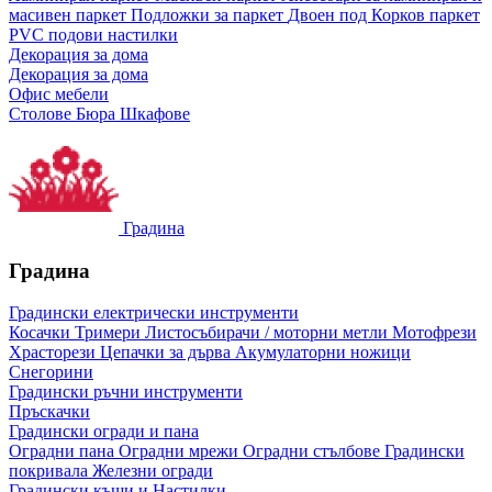
масивен паркет
Подложки за паркет
Двоен под
Корков паркет
PVC подови настилки
Декорация за дома
Декорация за дома
Офис мебели
Столове
Бюра
Шкафове
Градина
Градина
Градински електрически инструменти
Косачки
Тримери
Листосъбирачи / моторни метли
Мотофрези
Храсторези
Цепачки за дърва
Акумулаторни ножици
Снегорини
Градински ръчни инструменти
Пръскачки
Градински огради и пана
Оградни пана
Оградни мрежи
Оградни стълбове
Градински
покривала
Железни огради
Градински къщи и Настилки