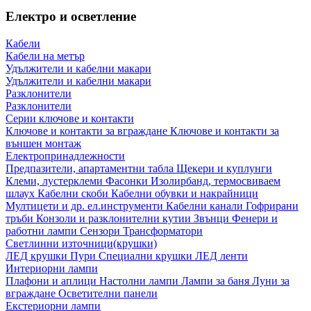
Електро и осветление
Кабели
Кабели на метър
Удължители и кабелни макари
Удължители и кабелни макари
Разклонители
Разклонители
Серии ключове и контакти
Ключове и контакти за вграждане
Ключове и контакти за
външен монтаж
Електропринадлежности
Предпазители, апартаментни табла
Щекери и куплунги
Клеми, лустерклеми
Фасонки
Изолирбанд, термосвиваем
шлаух
Кабелни скоби
Кабелни обувки и накрайници
Мултицети и др. ел.инструменти
Кабелни канали
Гофрирани
тръби
Конзоли и разклонителни кутии
Звънци
Фенери и
работни лампи
Сензори
Трансформатори
Светлинни източници(крушки)
ЛЕД крушки
Пури
Специални крушки
ЛЕД ленти
Интериорни лампи
Плафони и аплици
Настолни лампи
Лампи за баня
Луни за
вграждане
Осветителни панели
Екстериорни лампи