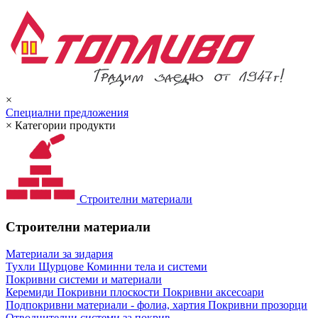
×
Специални предложения
×
Категории продукти
Строителни материали
Строителни материали
Материали за зидария
Тухли
Щурцове
Коминни тела и системи
Покривни системи и материали
Керемиди
Покривни плоскости
Покривни аксесоари
Подпокривни материали - фолиа, хартия
Покривни прозорци
Отводнителни системи за покрив