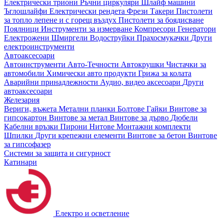
Електрически триони
Ръчни циркуляри
Шлайф машини
Ъглошлайфи
Електрически рендета
Фрези
Такери
Пистолети
за топло лепене и с горещ въздух
Пистолети за боядисване
Поялници
Инструменти за измерване
Компресори
Генератори
Електрожени
Шмиргели
Водоструйки
Прахосмукачки
Други
електроинструменти
Автоаксесоари
Автоинструменти
Авто-Течности
Автокрушки
Чистачки за
автомобили
Химически авто продукти
Грижа за колата
Аварийни принадлежности
Аудио, видео аксесоари
Други
автоаксесоари
Железария
Вериги, въжета
Метални планки
Болтове
Гайки
Винтове за
гипсокартон
Винтове за метал
Винтове за дърво
Дюбели
Кабелни връзки
Пирони
Нитове
Монтажни комплекти
Шпилки
Други крепежни елементи
Винтове за бетон
Винтове
за гипсофазер
Системи за защита и сигурност
Катинари
Електро и осветление