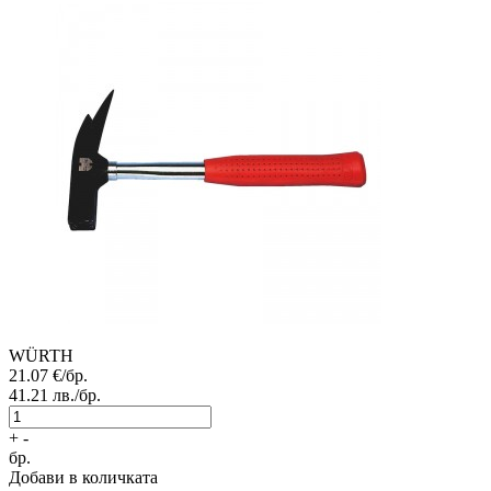
WÜRTH
21.07
€/бр.
41.21
лв./бр.
+
-
бр.
Добави в количката