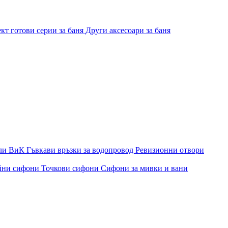
кт готови серии за баня
Други аксесоари за баня
ли ВиК
Гъвкави връзки за водопровод
Ревизионни отвори
йни сифони
Точкови сифони
Сифони за мивки и вани