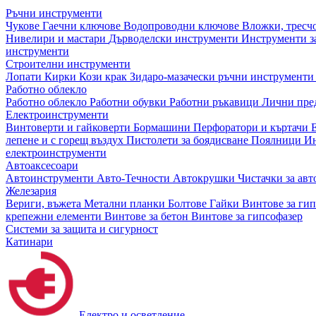
Ръчни инструменти
Чукове
Гаечни ключове
Водопроводни ключове
Вложки, тресч
Нивелири и мастари
Дърводелски инструменти
Инструменти за
инструменти
Строителни инструменти
Лопати
Кирки
Кози крак
Зидаро-мазачески ръчни инструмент
Работно облекло
Работно облекло
Работни обувки
Работни ръкавици
Лични пре
Електроинструменти
Винтоверти и гайковерти
Бормашини
Перфоратори и къртачи
лепене и с горещ въздух
Пистолети за боядисване
Поялници
Ин
електроинструменти
Автоаксесоари
Автоинструменти
Авто-Течности
Автокрушки
Чистачки за ав
Железария
Вериги, въжета
Метални планки
Болтове
Гайки
Винтове за ги
крепежни елементи
Винтове за бетон
Винтове за гипсофазер
Системи за защита и сигурност
Катинари
Електро и осветление