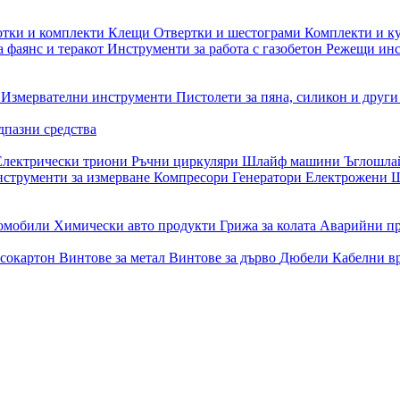
отки и комплекти
Клещи
Отвертки и шестограми
Комплекти и к
 фаянс и теракот
Инструменти за работа с газобетон
Режещи ин
и
Измервателни инструменти
Пистолети за пяна, силикон и друг
дпазни средства
Електрически триони
Ръчни циркуляри
Шлайф машини
Ъглошл
струменти за измерване
Компресори
Генератори
Електрожени
Ш
томобили
Химически авто продукти
Грижа за колата
Аварийни п
псокартон
Винтове за метал
Винтове за дърво
Дюбели
Кабелни в