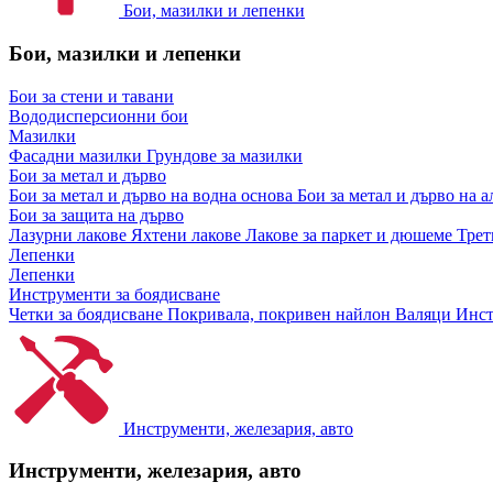
Бои, мазилки и лепенки
Бои, мазилки и лепенки
Бои за стени и тавани
Вододисперсионни бои
Мазилки
Фасадни мазилки
Грундове за мазилки
Бои за метал и дърво
Бои за метал и дърво на водна основа
Бои за метал и дърво на 
Бои за защита на дърво
Лазурни лакове
Яхтени лакове
Лакове за паркет и дюшеме
Трет
Лепенки
Лепенки
Инструменти за боядисване
Четки за боядисване
Покривала, покривен найлон
Валяци
Инст
Инструменти, железария, авто
Инструменти, железария, авто