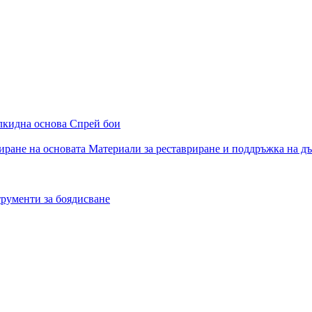
алкидна основа
Спрей бои
иране на основата
Материали за реставриране и поддръжка на д
рументи за боядисване