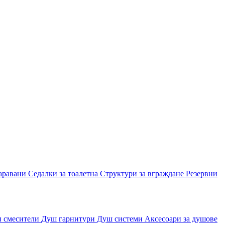
аравани
Седалки за тоалетна
Структури за вграждане
Резервни
и смесители
Душ гарнитури
Душ системи
Аксесоари за душове