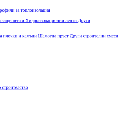
рофили за топлоизолация
епващи ленти
Хидроизолационни ленти
Други
за плочки и камъни
Шамотна пръст
Други строителни смеси
о строителство