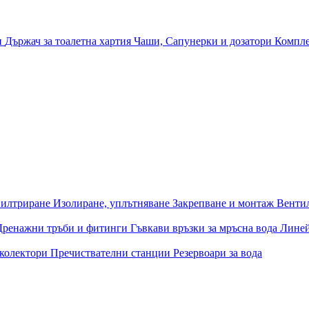
и
Държач за тоалетна хартия
Чаши, Сапунерки и дозатори
Компле
илтриране
Изолиране, уплътняване
Закрепване и монтаж
Венти
Дренажни тръби и фитинги
Гъвкави връзки за мръсна вода
Лине
 колектори
Пречиствателни станции
Резервоари за вода