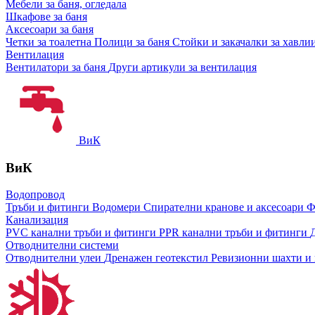
Мебели за баня, огледала
Шкафове за баня
Аксесоари за баня
Четки за тоалетна
Полици за баня
Стойки и закачалки за хавли
Вентилация
Вентилатори за баня
Други артикули за вентилация
ВиК
ВиК
Водопровод
Тръби и фитинги
Водомери
Спирателни кранове и аксесоари
Ф
Канализация
PVC канални тръби и фитинги
PPR канални тръби и фитинги
Отводнителни системи
Отводнителни улеи
Дренажен геотекстил
Ревизионни шахти и