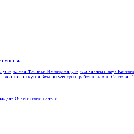
ен монтаж
 лустерклеми
Фасонки
Изолирбанд, термосвиваем шлаух
Кабелн
азклонителни кутии
Звънци
Фенери и работни лампи
Сензори
Т
раждане
Осветителни панели