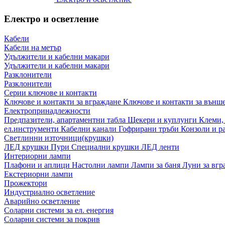
Електро и осветление
Кабели
Кабели на метър
Удължители и кабелни макари
Удължители и кабелни макари
Разклонители
Разклонители
Серии ключове и контакти
Ключове и контакти за вграждане
Ключове и контакти за външ
Електропринадлежности
Предпазители, апартаментни табла
Щекери и куплунги
Клеми,
ел.инструменти
Кабелни канали
Гофрирани тръби
Конзоли и р
Светлинни източници(крушки)
ЛЕД крушки
Пури
Специални крушки
ЛЕД ленти
Интериорни лампи
Плафони и аплици
Настолни лампи
Лампи за баня
Луни за вг
Екстериорни лампи
Прожектори
Индустриално осветление
Аварийно осветление
Соларни системи за ел. енергия
Соларни системи за покрив