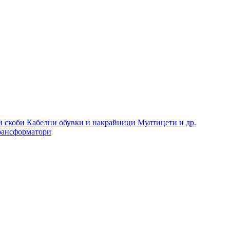
и скоби
Кабелни обувки и накрайници
Мултицети и др.
рансформатори