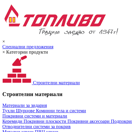
×
Специални предложения
×
Категории продукти
Строителни материали
Строителни материали
Материали за зидария
Тухли
Щурцове
Коминни тела и системи
Покривни системи и материали
Керемиди
Покривни плоскости
Покривни аксесоари
Подпокрив
Отводнителни системи за покрив
Метални улуци
ПВЦ улуци