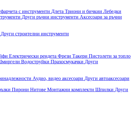
уфарчета с инструменти
Длета
Триони и бичкии
Лебедки
струменти
Други ръчни инструменти
Аксесоари за ръчни
и
Други строителни инструменти
айфи
Електрически рендета
Фрези
Такери
Пистолети за топло
миргели
Водоструйки
Прахосмукачки
Други
ринадлежности
Аудио, видео аксесоари
Други автоаксесоари
ръзки
Пирони
Нитове
Монтажни комплекти
Шпилки
Други