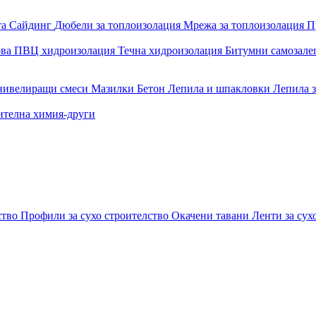
та
Сайдинг
Дюбели за топлоизолация
Мрежа за топлоизолация
П
ова
ПВЦ хидроизолация
Течна хидроизолация
Битумни самозал
 нивелиращи смеси
Мазилки
Бетон
Лепила и шпакловки
Лепила 
ителна химия-други
ство
Профили за сухо строителство
Окачени тавани
Ленти за сух