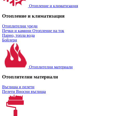
Отопление и климатизация
Отопление и климатизация
Отоплителни уреди
Печки и камини
Отопление на ток
Парно, топла вода
Бойлери
Отоплителни материали
Отоплителни материали
Въглища и пелети
Пелети
Вносни въглища