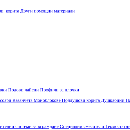
и, корита
Други помощни материали
овки
Подови лайсни
Профили за плочки
соари
Казанчета
Моноблокове
Поддушови корита
Душкабини
П
ителни системи за вграждане
Специални смесители
Термостатн