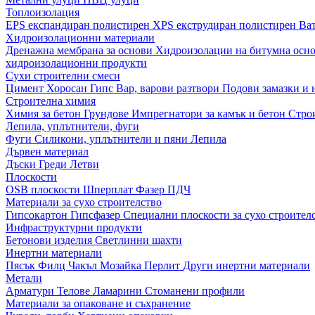
Топлоизолация
EPS експандиран полистирен
XPS екструдиран полистирен
Ва
Хидроизолационни материали
Дренажна мембрана за основи
Хидроизолации на битумна осн
хидроизолационни продукти
Сухи строителни смеси
Цимент
Хоросан
Гипс
Вар, варови разтвори
Подови замазки и
Строителна химия
Химия за бетон
Грундове
Импрегнатори за камък и бетон
Стро
Лепила, уплътнители, фуги
Фуги
Силикони, уплътнители и пяни
Лепила
Дървен материал
Дъски
Греди
Летви
Плоскости
OSB плоскости
Шперплат
Фазер
ПДЧ
Материали за сухо строителство
Гипсокартон
Гипсфазер
Специални плоскости за сухо строител
Инфраструктурни продукти
Бетонови изделия
Светлинни шахти
Инертни материали
Пясък
Филц
Чакъл
Мозайкa
Перлит
Други инертни материали
Метали
Арматури
Телове
Ламарини
Стоманени профили
Материали за опаковане и съхранение