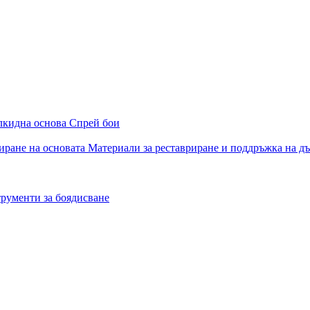
алкидна основа
Спрей бои
иране на основата
Материали за реставриране и поддръжка на д
рументи за боядисване