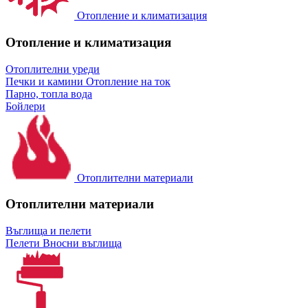
Отопление и климатизация
Отопление и климатизация
Отоплителни уреди
Печки и камини
Отопление на ток
Парно, топла вода
Бойлери
Отоплителни материали
Отоплителни материали
Въглища и пелети
Пелети
Вносни въглища