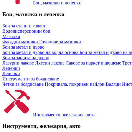
Бои, мазилки и лепенки
Бои, мазилки и лепенки
Бои за стени и тавани
Вододисперсионни бои
Мазилки
Фасадни мазилки
Грундове за мазилки
Бои за метал и дърво
Бои за метал и дърво на водна основа
Бои за метал и дърво на 
Бои за защита на дърво
Лазурни лакове
Яхтени лакове
Лакове за паркет и дюшеме
Трет
Лепенки
Лепенки
Инструменти за боядисване
Четки за боядисване
Покривала, покривен найлон
Валяци
Инст
Инструменти, железария, авто
Инструменти, железария, авто