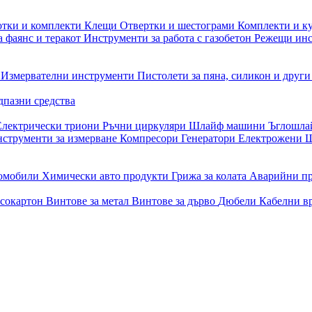
отки и комплекти
Клещи
Отвертки и шестограми
Комплекти и к
 фаянс и теракот
Инструменти за работа с газобетон
Режещи ин
и
Измервателни инструменти
Пистолети за пяна, силикон и друг
дпазни средства
Електрически триони
Ръчни циркуляри
Шлайф машини
Ъглошл
струменти за измерване
Компресори
Генератори
Електрожени
Ш
томобили
Химически авто продукти
Грижа за колата
Аварийни п
псокартон
Винтове за метал
Винтове за дърво
Дюбели
Кабелни в