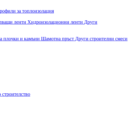
рофили за топлоизолация
епващи ленти
Хидроизолационни ленти
Други
за плочки и камъни
Шамотна пръст
Други строителни смеси
о строителство