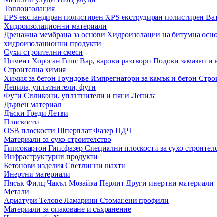
Топлоизолация
EPS експандиран полистирен
XPS екструдиран полистирен
Ва
Хидроизолационни материали
Дренажна мембрана за основи
Хидроизолации на битумна осн
хидроизолационни продукти
Сухи строителни смеси
Цимент
Хоросан
Гипс
Вар, варови разтвори
Подови замазки и
Строителна химия
Химия за бетон
Грундове
Импрегнатори за камък и бетон
Стро
Лепила, уплътнители, фуги
Фуги
Силикони, уплътнители и пяни
Лепила
Дървен материал
Дъски
Греди
Летви
Плоскости
OSB плоскости
Шперплат
Фазер
ПДЧ
Материали за сухо строителство
Гипсокартон
Гипсфазер
Специални плоскости за сухо строител
Инфраструктурни продукти
Бетонови изделия
Светлинни шахти
Инертни материали
Пясък
Филц
Чакъл
Мозайкa
Перлит
Други инертни материали
Метали
Арматури
Телове
Ламарини
Стоманени профили
Материали за опаковане и съхранение