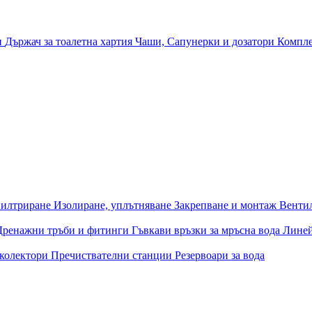
и
Държач за тоалетна хартия
Чаши, Сапунерки и дозатори
Компле
илтриране
Изолиране, уплътняване
Закрепване и монтаж
Венти
Дренажни тръби и фитинги
Гъвкави връзки за мръсна вода
Лине
 колектори
Пречиствателни станции
Резервоари за вода