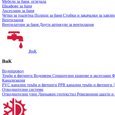
Мебели за баня, огледала
Шкафове за баня
Аксесоари за баня
Четки за тоалетна
Полици за баня
Стойки и закачалки за хавли
Вентилация
Вентилатори за баня
Други артикули за вентилация
ВиК
ВиК
Водопровод
Тръби и фитинги
Водомери
Спирателни кранове и аксесоари
Ф
Канализация
PVC канални тръби и фитинги
PPR канални тръби и фитинги
Отводнителни системи
Отводнителни улеи
Дренажен геотекстил
Ревизионни шахти и