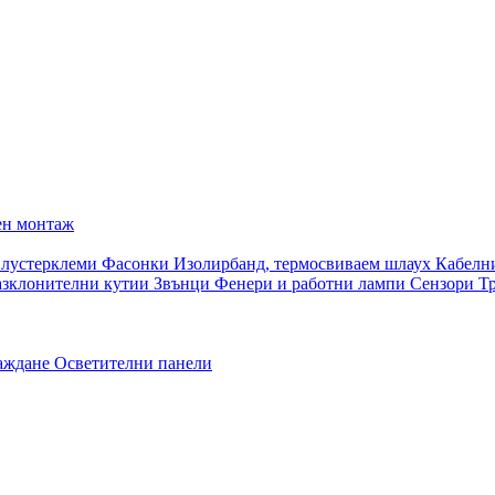
ен монтаж
 лустерклеми
Фасонки
Изолирбанд, термосвиваем шлаух
Кабелн
азклонителни кутии
Звънци
Фенери и работни лампи
Сензори
Т
раждане
Осветителни панели