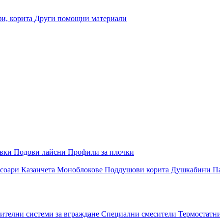
и, корита
Други помощни материали
овки
Подови лайсни
Профили за плочки
соари
Казанчета
Моноблокове
Поддушови корита
Душкабини
П
ителни системи за вграждане
Специални смесители
Термостатн