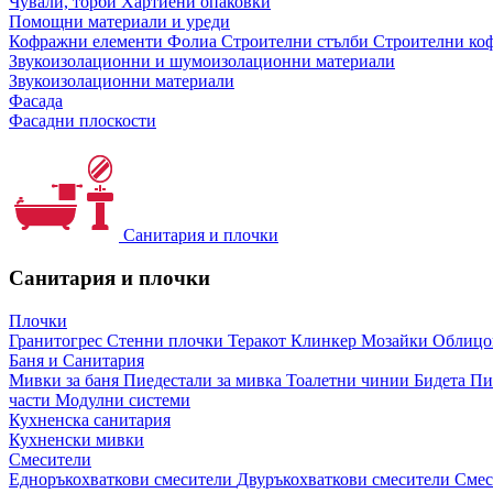
Чували, торби
Хартиени опаковки
Помощни материали и уреди
Кофражни елементи
Фолиа
Строителни стълби
Строителни коф
Звукоизолационни и шумоизолационни материали
Звукоизолационни материали
Фасада
Фасадни плоскости
Санитария и плочки
Санитария и плочки
Плочки
Гранитогрес
Стенни плочки
Теракот
Клинкер
Мозайки
Облиц
Баня и Санитария
Мивки за баня
Пиедестали за мивка
Тоалетни чинии
Бидета
Пи
части
Модулни системи
Кухненска санитария
Кухненски мивки
Смесители
Едноръкохваткови смесители
Двуръкохваткови смесители
Смес