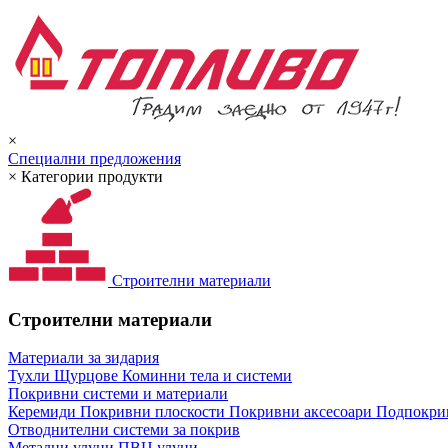
×
Специални предложения
×
Категории продукти
Строителни материали
Строителни материали
Материали за зидария
Тухли
Щурцове
Коминни тела и системи
Покривни системи и материали
Керемиди
Покривни плоскости
Покривни аксесоари
Подпокрив
Отводнителни системи за покрив
Метални улуци
ПВЦ улуци