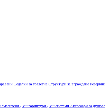
аравани
Седалки за тоалетна
Структури за вграждане
Резервни
и смесители
Душ гарнитури
Душ системи
Аксесоари за душове