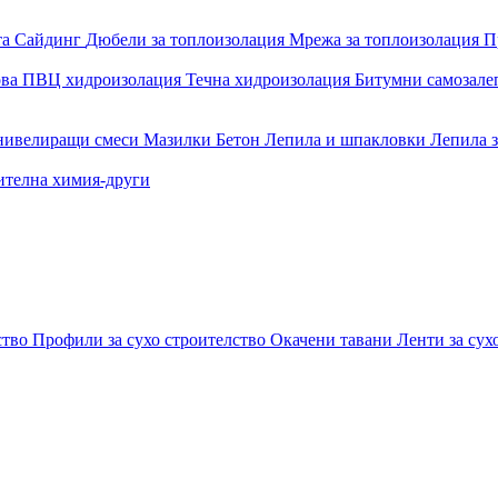
та
Сайдинг
Дюбели за топлоизолация
Мрежа за топлоизолация
П
ова
ПВЦ хидроизолация
Течна хидроизолация
Битумни самозал
 нивелиращи смеси
Мазилки
Бетон
Лепила и шпакловки
Лепила 
ителна химия-други
ство
Профили за сухо строителство
Окачени тавани
Ленти за сух