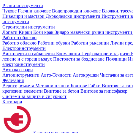
Ръчни инструменти
Чукове
Гаечни ключове
Водопроводни ключове
Вложки, тресч
Нивелири и мастари
Дърводелски инструменти
Инструменти за
инструменти
Строителни инструменти
Лопати
Кирки
Кози крак
Зидаро-мазачески ръчни инструмент
Работно облекло
Работно облекло
Работни обувки
Работни ръкавици
Лични пре
Електроинструменти
Винтоверти и гайковерти
Бормашини
Перфоратори и къртачи
лепене и с горещ въздух
Пистолети за боядисване
Поялници
Ин
електроинструменти
Автоаксесоари
Автоинструменти
Авто-Течности
Автокрушки
Чистачки за ав
Железария
Вериги, въжета
Метални планки
Болтове
Гайки
Винтове за ги
крепежни елементи
Винтове за бетон
Винтове за гипсофазер
Системи за защита и сигурност
Катинари
Електро и осветление