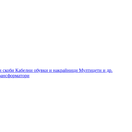
и скоби
Кабелни обувки и накрайници
Мултицети и др.
рансформатори