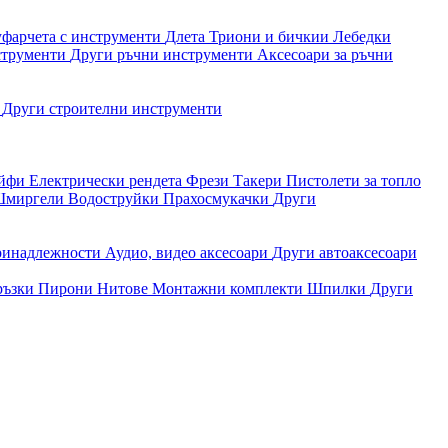
уфарчета с инструменти
Длета
Триони и бичкии
Лебедки
струменти
Други ръчни инструменти
Аксесоари за ръчни
и
Други строителни инструменти
айфи
Електрически рендета
Фрези
Такери
Пистолети за топло
миргели
Водоструйки
Прахосмукачки
Други
ринадлежности
Аудио, видео аксесоари
Други автоаксесоари
ръзки
Пирони
Нитове
Монтажни комплекти
Шпилки
Други