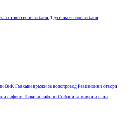
кт готови серии за баня
Други аксесоари за баня
ли ВиК
Гъвкави връзки за водопровод
Ревизионни отвори
йни сифони
Точкови сифони
Сифони за мивки и вани