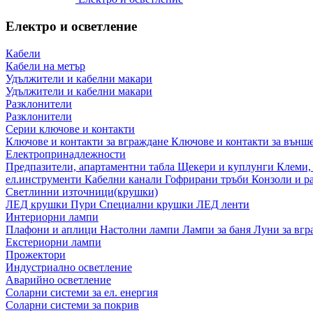
Електро и осветление
Кабели
Кабели на метър
Удължители и кабелни макари
Удължители и кабелни макари
Разклонители
Разклонители
Серии ключове и контакти
Ключове и контакти за вграждане
Ключове и контакти за външ
Електропринадлежности
Предпазители, апартаментни табла
Щекери и куплунги
Клеми,
ел.инструменти
Кабелни канали
Гофрирани тръби
Конзоли и р
Светлинни източници(крушки)
ЛЕД крушки
Пури
Специални крушки
ЛЕД ленти
Интериорни лампи
Плафони и аплици
Настолни лампи
Лампи за баня
Луни за вг
Екстериорни лампи
Прожектори
Индустриално осветление
Аварийно осветление
Соларни системи за ел. енергия
Соларни системи за покрив