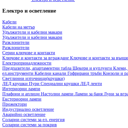
Електро и осветление
Кабели
Кабели на метър
Удължители и кабелни макари
Удължители и кабелни макари
Разклонители
Разклонители
Серии ключове и контакти
Ключове и контакти за вграждане
Ключове и контакти за външ
Електропринадлежности
Предпазители, апартаментни табла
Щекери и куплунги
Клеми,
ел.инструменти
Кабелни канали
Гофрирани тръби
Конзоли и р
Светлинни източници(крушки)
ЛЕД крушки
Пури
Специални крушки
ЛЕД ленти
Интериорни лампи
Плафони и аплици
Настолни лампи
Лампи за баня
Луни за вг
Екстериорни лампи
Прожектори
Индустриално осветление
Аварийно осветление
Соларни системи за ел. енергия
Соларни системи за покрив