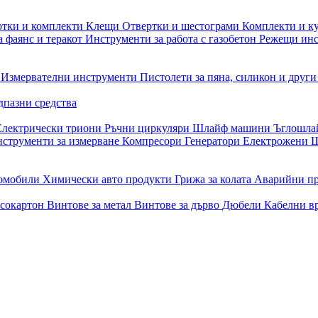
отки и комплекти
Клещи
Отвертки и шестограми
Комплекти и к
 фаянс и теракот
Инструменти за работа с газобетон
Режещи ин
и
Измервателни инструменти
Пистолети за пяна, силикон и друг
дпазни средства
Електрически триони
Ръчни циркуляри
Шлайф машини
Ъглошл
струменти за измерване
Компресори
Генератори
Електрожени
Ш
томобили
Химически авто продукти
Грижа за колата
Аварийни п
псокартон
Винтове за метал
Винтове за дърво
Дюбели
Кабелни в