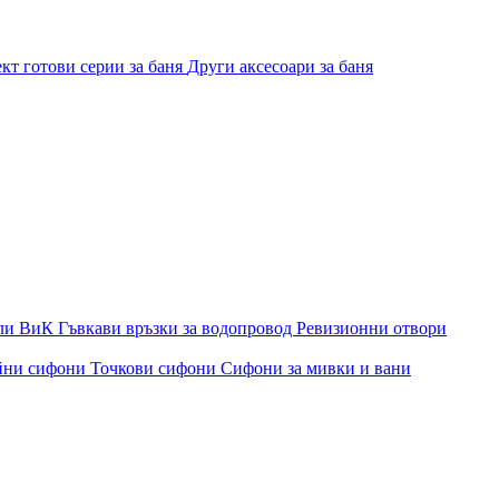
кт готови серии за баня
Други аксесоари за баня
ли ВиК
Гъвкави връзки за водопровод
Ревизионни отвори
йни сифони
Точкови сифони
Сифони за мивки и вани