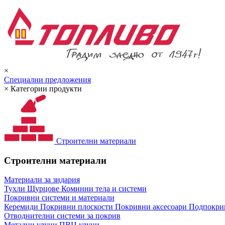
×
Специални предложения
×
Категории продукти
Строителни материали
Строителни материали
Материали за зидария
Тухли
Щурцове
Коминни тела и системи
Покривни системи и материали
Керемиди
Покривни плоскости
Покривни аксесоари
Подпокрив
Отводнителни системи за покрив
Метални улуци
ПВЦ улуци