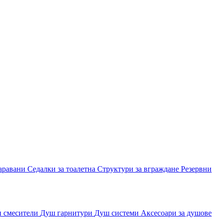
аравани
Седалки за тоалетна
Структури за вграждане
Резервни
и смесители
Душ гарнитури
Душ системи
Аксесоари за душове