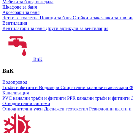
Мебели за баня, огледала
Шкафове за баня
Аксесоари за баня
Четки за тоалетна
Полици за баня
Стойки и закачалки за хавли
Вентилация
Вентилатори за баня
Други артикули за вентилация
ВиК
ВиК
Водопровод
Тръби и фитинги
Водомери
Спирателни кранове и аксесоари
Ф
Канализация
PVC канални тръби и фитинги
PPR канални тръби и фитинги
Отводнителни системи
Отводнителни улеи
Дренажен геотекстил
Ревизионни шахти и