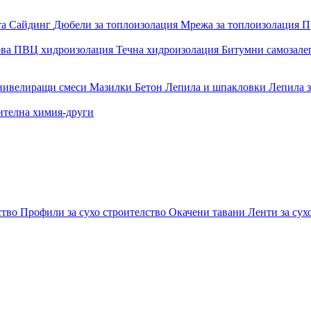
та
Сайдинг
Дюбели за топлоизолация
Мрежа за топлоизолация
П
ова
ПВЦ хидроизолация
Течна хидроизолация
Битумни самозал
 нивелиращи смеси
Мазилки
Бетон
Лепила и шпакловки
Лепила 
ителна химия-други
ство
Профили за сухо строителство
Окачени тавани
Ленти за сух