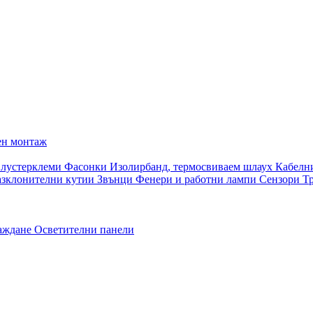
ен монтаж
 лустерклеми
Фасонки
Изолирбанд, термосвиваем шлаух
Кабелн
азклонителни кутии
Звънци
Фенери и работни лампи
Сензори
Т
раждане
Осветителни панели