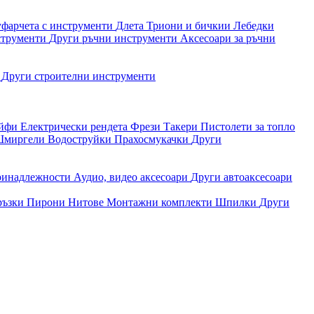
уфарчета с инструменти
Длета
Триони и бичкии
Лебедки
струменти
Други ръчни инструменти
Аксесоари за ръчни
и
Други строителни инструменти
айфи
Електрически рендета
Фрези
Такери
Пистолети за топло
миргели
Водоструйки
Прахосмукачки
Други
ринадлежности
Аудио, видео аксесоари
Други автоаксесоари
ръзки
Пирони
Нитове
Монтажни комплекти
Шпилки
Други