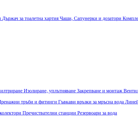
и
Държач за тоалетна хартия
Чаши, Сапунерки и дозатори
Компле
илтриране
Изолиране, уплътняване
Закрепване и монтаж
Венти
Дренажни тръби и фитинги
Гъвкави връзки за мръсна вода
Лине
 колектори
Пречиствателни станции
Резервоари за вода