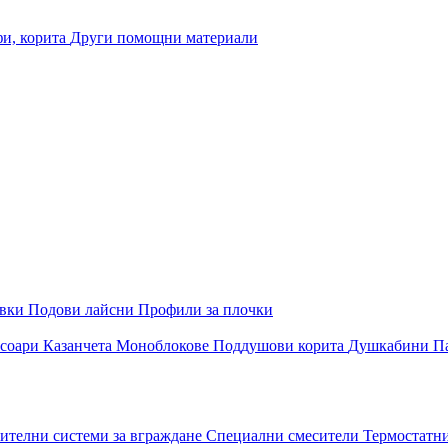
и, корита
Други помощни материали
овки
Подови лайсни
Профили за плочки
соари
Казанчета
Моноблокове
Поддушови корита
Душкабини
П
ителни системи за вграждане
Специални смесители
Термостатн