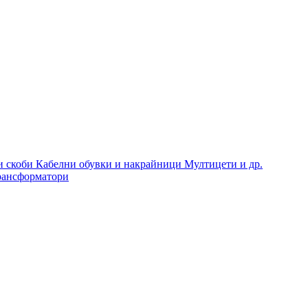
и скоби
Кабелни обувки и накрайници
Мултицети и др.
рансформатори