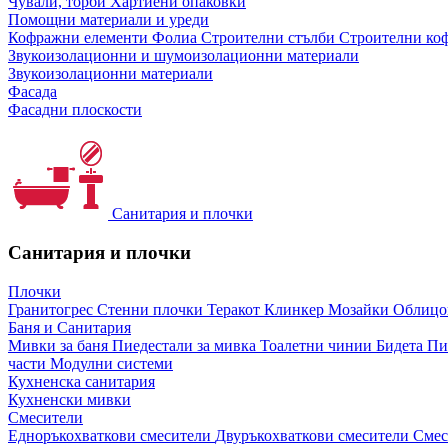
Чували, торби
Хартиени опаковки
Помощни материали и уреди
Кофражни елементи
Фолиа
Строителни стълби
Строителни коф
Звукоизолационни и шумоизолационни материали
Звукоизолационни материали
Фасада
Фасадни плоскости
Санитария и плочки
Санитария и плочки
Плочки
Гранитогрес
Стенни плочки
Теракот
Клинкер
Мозайки
Облиц
Баня и Санитария
Мивки за баня
Пиедестали за мивка
Тоалетни чинии
Бидета
Пи
части
Модулни системи
Кухненска санитария
Кухненски мивки
Смесители
Едноръкохваткови смесители
Двуръкохваткови смесители
Смес