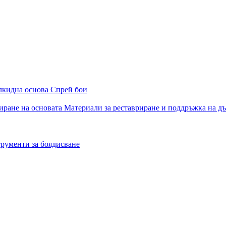
алкидна основа
Спрей бои
иране на основата
Материали за реставриране и поддръжка на д
рументи за боядисване