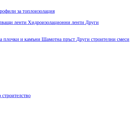
рофили за топлоизолация
епващи ленти
Хидроизолационни ленти
Други
за плочки и камъни
Шамотна пръст
Други строителни смеси
о строителство