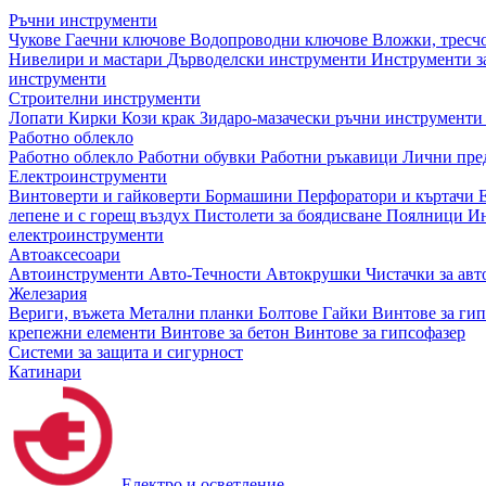
Ръчни инструменти
Чукове
Гаечни ключове
Водопроводни ключове
Вложки, тресч
Нивелири и мастари
Дърводелски инструменти
Инструменти за
инструменти
Строителни инструменти
Лопати
Кирки
Кози крак
Зидаро-мазачески ръчни инструмент
Работно облекло
Работно облекло
Работни обувки
Работни ръкавици
Лични пре
Електроинструменти
Винтоверти и гайковерти
Бормашини
Перфоратори и къртачи
лепене и с горещ въздух
Пистолети за боядисване
Поялници
Ин
електроинструменти
Автоаксесоари
Автоинструменти
Авто-Течности
Автокрушки
Чистачки за ав
Железария
Вериги, въжета
Метални планки
Болтове
Гайки
Винтове за ги
крепежни елементи
Винтове за бетон
Винтове за гипсофазер
Системи за защита и сигурност
Катинари
Електро и осветление