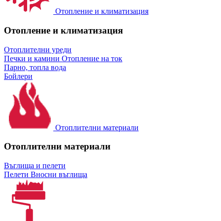
Отопление и климатизация
Отопление и климатизация
Отоплителни уреди
Печки и камини
Отопление на ток
Парно, топла вода
Бойлери
Отоплителни материали
Отоплителни материали
Въглища и пелети
Пелети
Вносни въглища