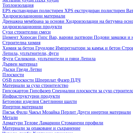
Топлоизолация
EPS експандиран полистирен
XPS екструдиран полистирен
Ва
Хидроизолационни материали
Дренажна мембрана за основи
Хидроизолации на битумна осн
хидроизолационни продукти
Сухи строителни смеси
Цимент
Хоросан
Гипс
Вар, варови разтвори
Подови замазки и
Строителна химия
Химия за бетон
Грундове
Импрегнатори за камък и бетон
Стро
Лепила, уплътнители, фуги
Фуги
Силикони, уплътнители и пяни
Лепила
Дървен материал
Дъски
Греди
Летви
Плоскости
OSB плоскости
Шперплат
Фазер
ПДЧ
Материали за сухо строителство
Гипсокартон
Гипсфазер
Специални плоскости за сухо строител
Инфраструктурни продукти
Бетонови изделия
Светлинни шахти
Инертни материали
Пясък
Филц
Чакъл
Мозайкa
Перлит
Други инертни материали
Метали
Арматури
Телове
Ламарини
Стоманени профили
Материали за опаковане и съхранение