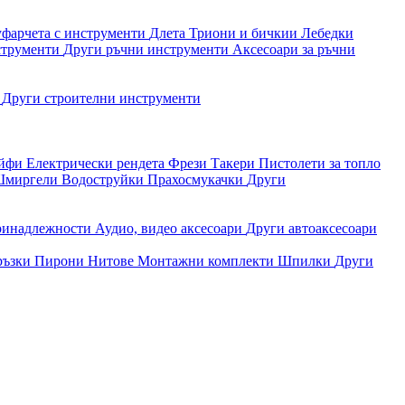
уфарчета с инструменти
Длета
Триони и бичкии
Лебедки
струменти
Други ръчни инструменти
Аксесоари за ръчни
и
Други строителни инструменти
айфи
Електрически рендета
Фрези
Такери
Пистолети за топло
миргели
Водоструйки
Прахосмукачки
Други
ринадлежности
Аудио, видео аксесоари
Други автоаксесоари
ръзки
Пирони
Нитове
Монтажни комплекти
Шпилки
Други