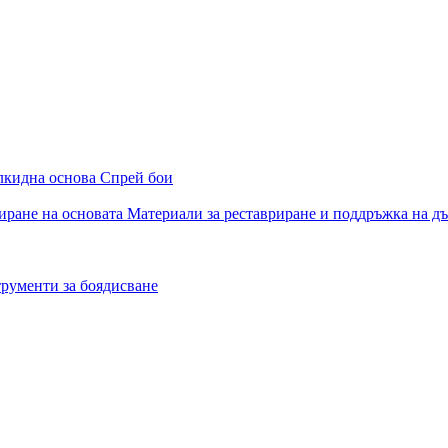
алкидна основа
Спрей бои
иране на основата
Материали за реставриране и поддръжка на д
рументи за боядисване