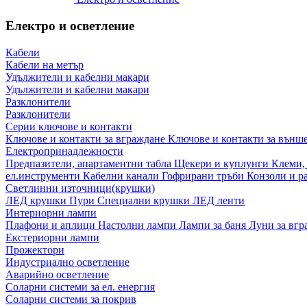
Електро и осветление
Кабели
Кабели на метър
Удължители и кабелни макари
Удължители и кабелни макари
Разклонители
Разклонители
Серии ключове и контакти
Ключове и контакти за вграждане
Ключове и контакти за външ
Електропринадлежности
Предпазители, апартаментни табла
Щекери и куплунги
Клеми,
ел.инструменти
Кабелни канали
Гофрирани тръби
Конзоли и р
Светлинни източници(крушки)
ЛЕД крушки
Пури
Специални крушки
ЛЕД ленти
Интериорни лампи
Плафони и аплици
Настолни лампи
Лампи за баня
Луни за вг
Екстериорни лампи
Прожектори
Индустриално осветление
Аварийно осветление
Соларни системи за ел. енергия
Соларни системи за покрив