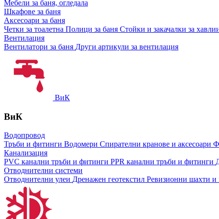
Мебели за баня, огледала
Шкафове за баня
Аксесоари за баня
Четки за тоалетна
Полици за баня
Стойки и закачалки за хавли
Вентилация
Вентилатори за баня
Други артикули за вентилация
ВиК
ВиК
Водопровод
Тръби и фитинги
Водомери
Спирателни кранове и аксесоари
Ф
Канализация
PVC канални тръби и фитинги
PPR канални тръби и фитинги
Отводнителни системи
Отводнителни улеи
Дренажен геотекстил
Ревизионни шахти и