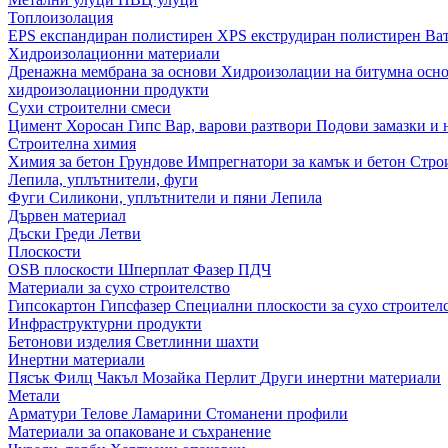
Топлоизолация
EPS експандиран полистирен
XPS екструдиран полистирен
Ва
Хидроизолационни материали
Дренажна мембрана за основи
Хидроизолации на битумна осн
хидроизолационни продукти
Сухи строителни смеси
Цимент
Хоросан
Гипс
Вар, варови разтвори
Подови замазки и
Строителна химия
Химия за бетон
Грундове
Импрегнатори за камък и бетон
Стро
Лепила, уплътнители, фуги
Фуги
Силикони, уплътнители и пяни
Лепила
Дървен материал
Дъски
Греди
Летви
Плоскости
OSB плоскости
Шперплат
Фазер
ПДЧ
Материали за сухо строителство
Гипсокартон
Гипсфазер
Специални плоскости за сухо строител
Инфраструктурни продукти
Бетонови изделия
Светлинни шахти
Инертни материали
Пясък
Филц
Чакъл
Мозайкa
Перлит
Други инертни материали
Метали
Арматури
Телове
Ламарини
Стоманени профили
Материали за опаковане и съхранение