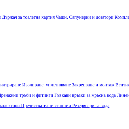
и
Държач за тоалетна хартия
Чаши, Сапунерки и дозатори
Компле
илтриране
Изолиране, уплътняване
Закрепване и монтаж
Венти
Дренажни тръби и фитинги
Гъвкави връзки за мръсна вода
Лине
 колектори
Пречиствателни станции
Резервоари за вода