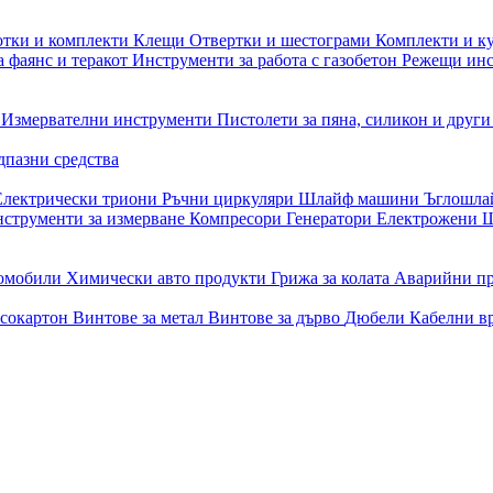
отки и комплекти
Клещи
Отвертки и шестограми
Комплекти и к
 фаянс и теракот
Инструменти за работа с газобетон
Режещи ин
и
Измервателни инструменти
Пистолети за пяна, силикон и друг
дпазни средства
Електрически триони
Ръчни циркуляри
Шлайф машини
Ъглошл
струменти за измерване
Компресори
Генератори
Електрожени
Ш
томобили
Химически авто продукти
Грижа за колата
Аварийни п
псокартон
Винтове за метал
Винтове за дърво
Дюбели
Кабелни в