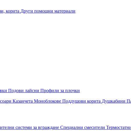
и, корита
Други помощни материали
овки
Подови лайсни
Профили за плочки
соари
Казанчета
Моноблокове
Поддушови корита
Душкабини
П
ителни системи за вграждане
Специални смесители
Термостатн