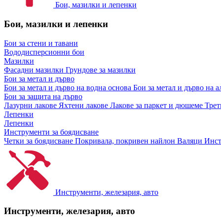
Бои, мазилки и лепенки
Бои, мазилки и лепенки
Бои за стени и тавани
Вододисперсионни бои
Мазилки
Фасадни мазилки
Грундове за мазилки
Бои за метал и дърво
Бои за метал и дърво на водна основа
Бои за метал и дърво на 
Бои за защита на дърво
Лазурни лакове
Яхтени лакове
Лакове за паркет и дюшеме
Трет
Лепенки
Лепенки
Инструменти за боядисване
Четки за боядисване
Покривала, покривен найлон
Валяци
Инст
Инструменти, железария, авто
Инструменти, железария, авто