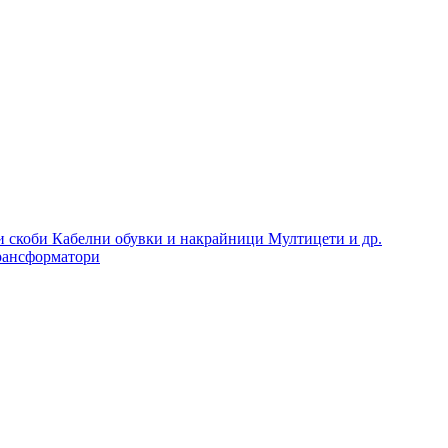
и скоби
Кабелни обувки и накрайници
Мултицети и др.
рансформатори