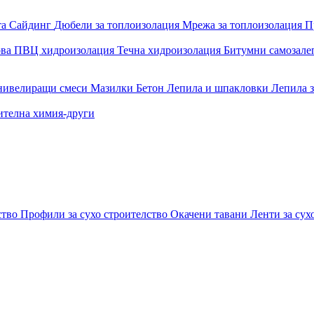
та
Сайдинг
Дюбели за топлоизолация
Мрежа за топлоизолация
П
ова
ПВЦ хидроизолация
Течна хидроизолация
Битумни самозал
 нивелиращи смеси
Мазилки
Бетон
Лепила и шпакловки
Лепила 
ителна химия-други
ство
Профили за сухо строителство
Окачени тавани
Ленти за сух