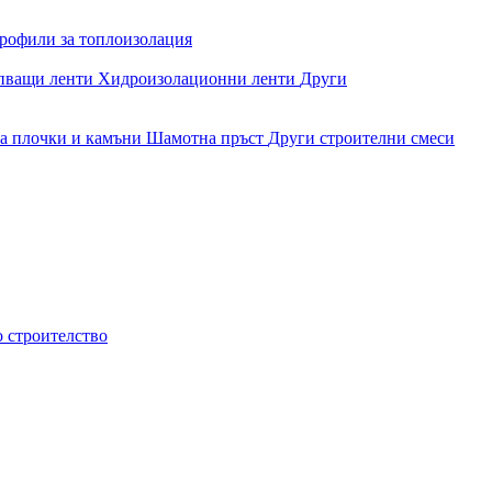
рофили за топлоизолация
епващи ленти
Хидроизолационни ленти
Други
за плочки и камъни
Шамотна пръст
Други строителни смеси
о строителство