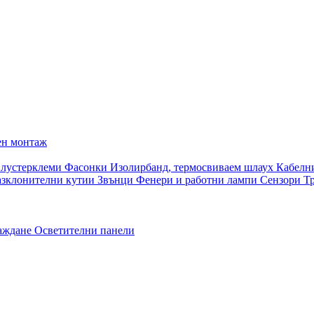
ен монтаж
 лустерклеми
Фасонки
Изолирбанд, термосвиваем шлаух
Кабелн
азклонителни кутии
Звънци
Фенери и работни лампи
Сензори
Т
раждане
Осветителни панели