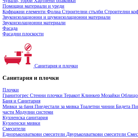
Чували, торби
Хартиени опаковки
Помощни материали и уреди
Кофражни елементи
Фолиа
Строителни стълби
Строителни коф
Звукоизолационни и шумоизолационни материали
Звукоизолационни материали
Фасада
Фасадни плоскости
Санитария и плочки
Санитария и плочки
Плочки
Гранитогрес
Стенни плочки
Теракот
Клинкер
Мозайки
Облиц
Баня и Санитария
Мивки за баня
Пиедестали за мивка
Тоалетни чинии
Бидета
Пи
части
Модулни системи
Кухненска санитария
Кухненски мивки
Смесители
Едноръкохваткови смесители
Двуръкохваткови смесители
Смес