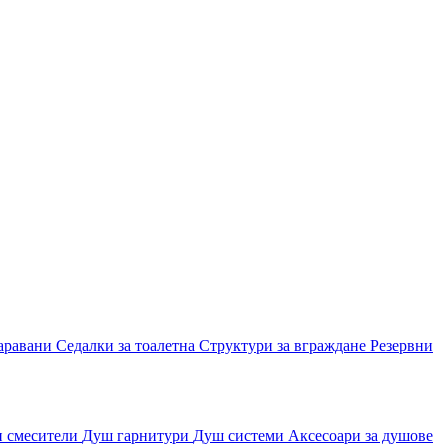
аравани
Седалки за тоалетна
Структури за вграждане
Резервни
и смесители
Душ гарнитури
Душ системи
Аксесоари за душове