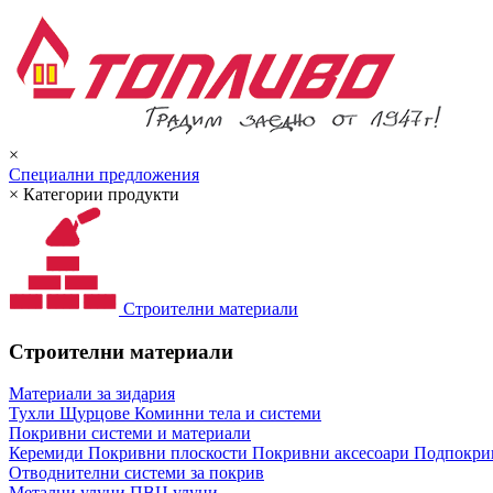
×
Специални предложения
×
Категории продукти
Строителни материали
Строителни материали
Материали за зидария
Тухли
Щурцове
Коминни тела и системи
Покривни системи и материали
Керемиди
Покривни плоскости
Покривни аксесоари
Подпокрив
Отводнителни системи за покрив
Метални улуци
ПВЦ улуци