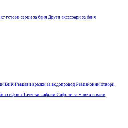
кт готови серии за баня
Други аксесоари за баня
ли ВиК
Гъвкави връзки за водопровод
Ревизионни отвори
йни сифони
Точкови сифони
Сифони за мивки и вани