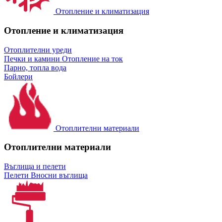
Отопление и климатизация
Отопление и климатизация
Отоплителни уреди
Печки и камини
Отопление на ток
Парно, топла вода
Бойлери
Отоплителни материали
Отоплителни материали
Въглища и пелети
Пелети
Вносни въглища