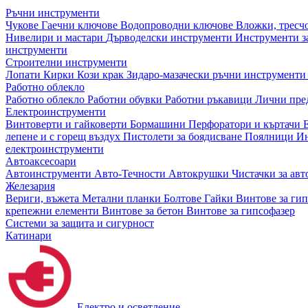
Ръчни инструменти
Чукове
Гаечни ключове
Водопроводни ключове
Вложки, тресч
Нивелири и мастари
Дърводелски инструменти
Инструменти за
инструменти
Строителни инструменти
Лопати
Кирки
Кози крак
Зидаро-мазачески ръчни инструмент
Работно облекло
Работно облекло
Работни обувки
Работни ръкавици
Лични пре
Електроинструменти
Винтоверти и гайковерти
Бормашини
Перфоратори и къртачи
лепене и с горещ въздух
Пистолети за боядисване
Поялници
Ин
електроинструменти
Автоаксесоари
Автоинструменти
Авто-Течности
Автокрушки
Чистачки за ав
Железария
Вериги, въжета
Метални планки
Болтове
Гайки
Винтове за ги
крепежни елементи
Винтове за бетон
Винтове за гипсофазер
Системи за защита и сигурност
Катинари
Електро и осветление